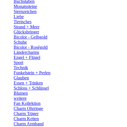
Buchstaben
Monatssteine
Sternzeichen
Liebe
Tierisches
Strand + Meer
Glücksbringer
Bicolor - Gelbgold
Schuhe
Bicolor - Roségold
Ländercharms
Engel + Flügel
Sport
Technik
Funkelstein + Perlen
Glauben
Essen + Trinken
Schloss + Schlüssel
Blumen
weitere
Fan Kollektion
Charm Ohrringe
Charm Träger
Charm Ketten
Charm Armband