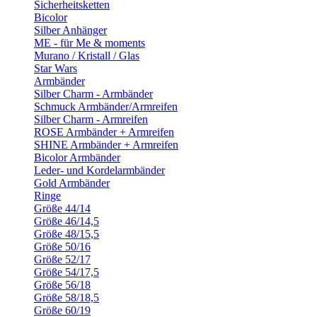
Sicherheitsketten
Bicolor
Silber Anhänger
ME - für Me & moments
Murano / Kristall / Glas
Star Wars
Armbänder
Silber Charm - Armbänder
Schmuck Armbänder/Armreifen
Silber Charm - Armreifen
ROSE Armbänder + Armreifen
SHINE Armbänder + Armreifen
Bicolor Armbänder
Leder- und Kordelarmbänder
Gold Armbänder
Ringe
Größe 44/14
Größe 46/14,5
Größe 48/15,5
Größe 50/16
Größe 52/17
Größe 54/17,5
Größe 56/18
Größe 58/18,5
Größe 60/19