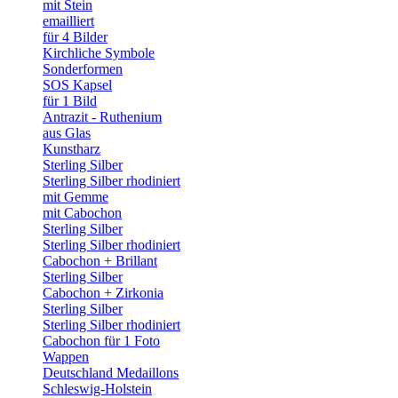
mit Stein
emailliert
für 4 Bilder
Kirchliche Symbole
Sonderformen
SOS Kapsel
für 1 Bild
Antrazit - Ruthenium
aus Glas
Kunstharz
Sterling Silber
Sterling Silber rhodiniert
mit Gemme
mit Cabochon
Sterling Silber
Sterling Silber rhodiniert
Cabochon + Brillant
Sterling Silber
Cabochon + Zirkonia
Sterling Silber
Sterling Silber rhodiniert
Cabochon für 1 Foto
Wappen
Deutschland Medaillons
Schleswig-Holstein