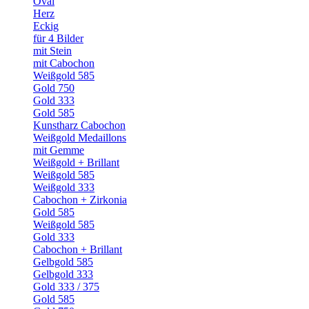
Oval
Herz
Eckig
für 4 Bilder
mit Stein
mit Cabochon
Weißgold 585
Gold 750
Gold 333
Gold 585
Kunstharz Cabochon
Weißgold Medaillons
mit Gemme
Weißgold + Brillant
Weißgold 585
Weißgold 333
Cabochon + Zirkonia
Gold 585
Weißgold 585
Gold 333
Cabochon + Brillant
Gelbgold 585
Gelbgold 333
Gold 333 / 375
Gold 585