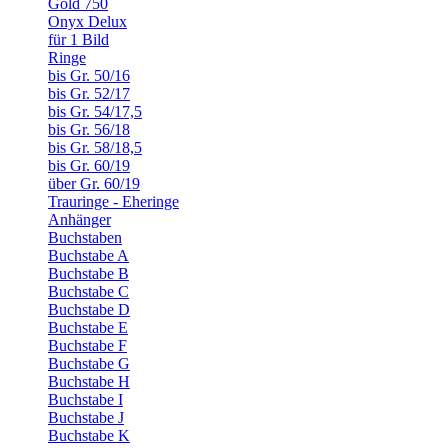
Gold 750
Onyx Delux
für 1 Bild
Ringe
bis Gr. 50/16
bis Gr. 52/17
bis Gr. 54/17,5
bis Gr. 56/18
bis Gr. 58/18,5
bis Gr. 60/19
über Gr. 60/19
Trauringe - Eheringe
Anhänger
Buchstaben
Buchstabe A
Buchstabe B
Buchstabe C
Buchstabe D
Buchstabe E
Buchstabe F
Buchstabe G
Buchstabe H
Buchstabe I
Buchstabe J
Buchstabe K