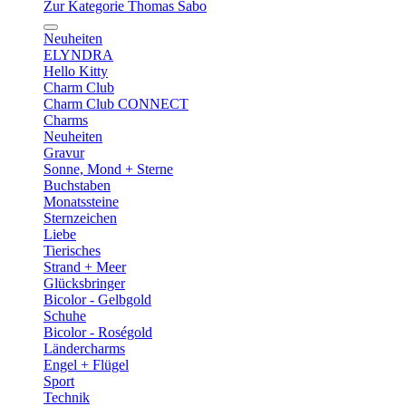
Zur Kategorie Thomas Sabo
Neuheiten
ELYNDRA
Hello Kitty
Charm Club
Charm Club CONNECT
Charms
Neuheiten
Gravur
Sonne, Mond + Sterne
Buchstaben
Monatssteine
Sternzeichen
Liebe
Tierisches
Strand + Meer
Glücksbringer
Bicolor - Gelbgold
Schuhe
Bicolor - Roségold
Ländercharms
Engel + Flügel
Sport
Technik