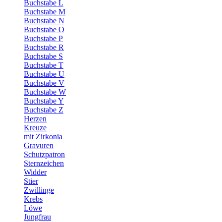
Buchstabe L
Buchstabe M
Buchstabe N
Buchstabe O
Buchstabe P
Buchstabe R
Buchstabe S
Buchstabe T
Buchstabe U
Buchstabe V
Buchstabe W
Buchstabe Y
Buchstabe Z
Herzen
Kreuze
mit Zirkonia
Gravuren
Schutzpatron
Sternzeichen
Widder
Stier
Zwillinge
Krebs
Löwe
Jungfrau