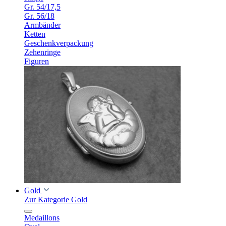
Gr. 54/17,5
Gr. 56/18
Armbänder
Ketten
Geschenkverpackung
Zehenringe
Figuren
Gold
Zur Kategorie Gold
Medaillons