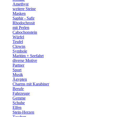
Amethyst
weitere Steine
Masken
Saphir - Safir
Rhodochrosit
mit Perlen
Cabochonstein
Würfel
Teufel
Clowns
Symbole
Maritim + Seefahrt
diverse Motive
Partner
Sport
Musik
Ägypten
Charms mit Karabiner
Berufe
Fahrzeuge
Gemme
Schuhe
Elfen
Stein-Herzen
Taschen