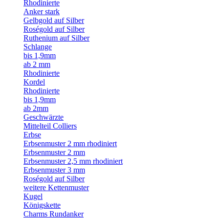
Rhodinierte
Anker stark
Gelbgold auf Silber
Roségold auf Silber
Ruthenium auf Silber
Schlange
bis 1,9mm
ab 2 mm
Rhodinierte
Kordel
Rhodinierte
bis 1,9mm
ab 2mm
Geschwärzte
Mittelteil Colliers
Erbse
Erbsenmuster 2 mm rhodiniert
Erbsenmuster 2 mm
Erbsenmuster 2,5 mm rhodiniert
Erbsenmuster 3 mm
Roségold auf Silber
weitere Kettenmuster
Kugel
Königskette
Charms Rundanker