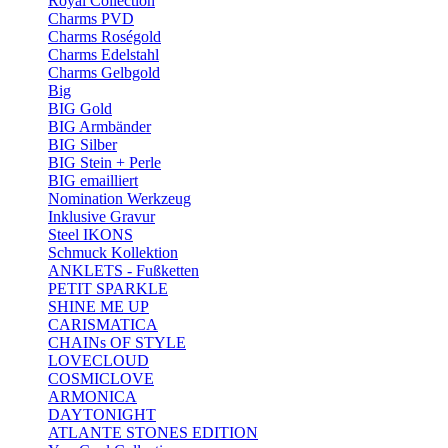
Royal Collection
Charms PVD
Charms Roségold
Charms Edelstahl
Charms Gelbgold
Big
BIG Gold
BIG Armbänder
BIG Silber
BIG Stein + Perle
BIG emailliert
Nomination Werkzeug
Inklusive Gravur
Steel IKONS
Schmuck Kollektion
ANKLETS - Fußketten
PETIT SPARKLE
SHINE ME UP
CARISMATICA
CHAINs OF STYLE
LOVECLOUD
COSMICLOVE
ARMONICA
DAYTONIGHT
ATLANTE STONES EDITION