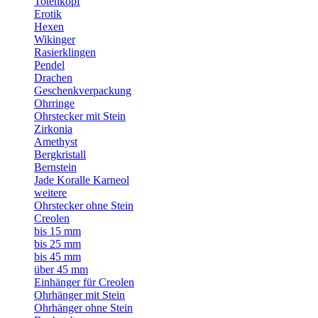
Totenkopf
Erotik
Hexen
Wikinger
Rasierklingen
Pendel
Drachen
Geschenkverpackung
Ohrringe
Ohrstecker mit Stein
Zirkonia
Amethyst
Bergkristall
Bernstein
Jade Koralle Karneol
weitere
Ohrstecker ohne Stein
Creolen
bis 15 mm
bis 25 mm
bis 45 mm
über 45 mm
Einhänger für Creolen
Ohrhänger mit Stein
Ohrhänger ohne Stein