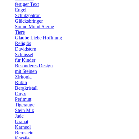
fertiger Text
Engel
Schutzpatron
Glücksbringer
Sonne Mond Sterne
Tiere
Glaube Liebe Hoffnung
Religiös
Davidstern
Schlüssel
für Kinder
Besonderes Design
mit Steinen
Zirkonia
Rubin
Bergkristall
Onyx
Perlmutt
Tigerauge
Stein Mix
Jade
Granat
Karneol
Bernstein
Koralle