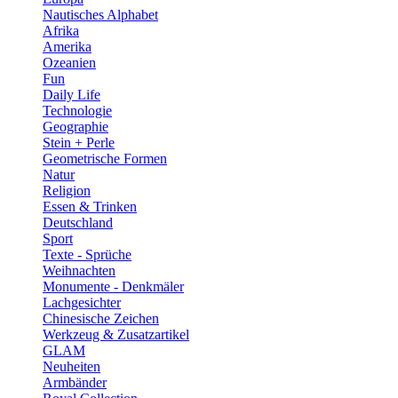
Nautisches Alphabet
Afrika
Amerika
Ozeanien
Fun
Daily Life
Technologie
Geographie
Stein + Perle
Geometrische Formen
Natur
Religion
Essen & Trinken
Deutschland
Sport
Texte - Sprüche
Weihnachten
Monumente - Denkmäler
Lachgesichter
Chinesische Zeichen
Werkzeug & Zusatzartikel
GLAM
Neuheiten
Armbänder