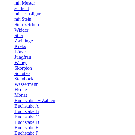
mit Muster
schlicht
mit Jesusfigur
mit Stein
Sternzeichen
Widder
Stier
Zwillinge
Krebs
Löwe
Jungfrau
Waage
Skorpion
Schütze
Steinbock
Wassermann
Fische
Monat
Buchstaben + Zahlen
Buchstabe A
Buchstabe B
Buchstabe C
Buchstabe D
Buchstabe E
Buchstabe F