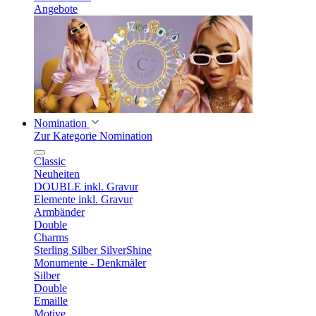
Angebote
Nomination
Zur Kategorie Nomination
Classic
Neuheiten
DOUBLE inkl. Gravur
Elemente inkl. Gravur
Armbänder
Double
Charms
Sterling Silber SilverShine
Monumente - Denkmäler
Silber
Double
Emaille
Motive