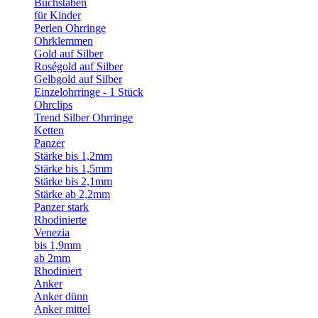
Buchstaben
für Kinder
Perlen Ohrringe
Ohrklemmen
Gold auf Silber
Roségold auf Silber
Gelbgold auf Silber
Einzelohrringe - 1 Stück
Ohrclips
Trend Silber Ohrringe
Ketten
Panzer
Stärke bis 1,2mm
Stärke bis 1,5mm
Stärke bis 2,1mm
Stärke ab 2,2mm
Panzer stark
Rhodinierte
Venezia
bis 1,9mm
ab 2mm
Rhodiniert
Anker
Anker dünn
Anker mittel