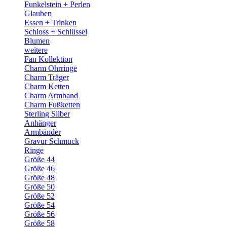
Funkelstein + Perlen
Glauben
Essen + Trinken
Schloss + Schlüssel
Blumen
weitere
Fan Kollektion
Charm Ohrringe
Charm Träger
Charm Ketten
Charm Armband
Charm Fußketten
Sterling Silber
Anhänger
Armbänder
Gravur Schmuck
Ringe
Größe 44
Größe 46
Größe 48
Größe 50
Größe 52
Größe 54
Größe 56
Größe 58