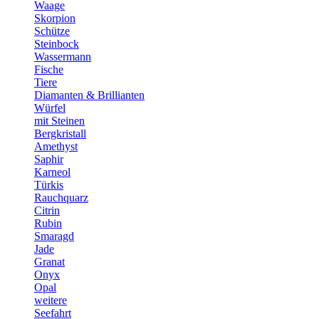
Waage
Skorpion
Schütze
Steinbock
Wassermann
Fische
Tiere
Diamanten & Brillianten
Würfel
mit Steinen
Bergkristall
Amethyst
Saphir
Karneol
Türkis
Rauchquarz
Citrin
Rubin
Smaragd
Jade
Granat
Onyx
Opal
weitere
Seefahrt