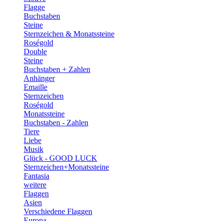
Flagge
Buchstaben
Steine
Sternzeichen & Monatssteine
Roségold
Double
Steine
Buchstaben + Zahlen
Anhänger
Emaille
Sternzeichen
Roségold
Monatssteine
Buchstaben - Zahlen
Tiere
Liebe
Musik
Glück - GOOD LUCK
Sternzeichen+Monatssteine
Fantasia
weitere
Flaggen
Asien
Verschiedene Flaggen
Europa