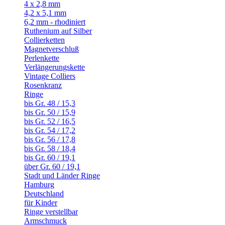
4 x 2,8 mm
4,2 x 5,1 mm
6,2 mm - rhodiniert
Ruthenium auf Silber
Collierketten
Magnetverschluß
Perlenkette
Verlängerungskette
Vintage Colliers
Rosenkranz
Ringe
bis Gr. 48 / 15,3
bis Gr. 50 / 15,9
bis Gr. 52 / 16,5
bis Gr. 54 / 17,2
bis Gr. 56 / 17,8
bis Gr. 58 / 18,4
bis Gr. 60 / 19,1
über Gr. 60 / 19,1
Stadt und Länder Ringe
Hamburg
Deutschland
für Kinder
Ringe verstellbar
Armschmuck