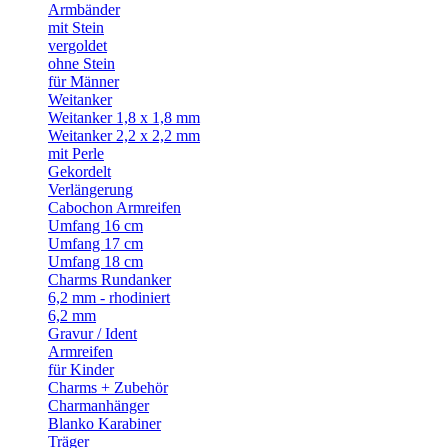
Armbänder
mit Stein
vergoldet
ohne Stein
für Männer
Weitanker
Weitanker 1,8 x 1,8 mm
Weitanker 2,2 x 2,2 mm
mit Perle
Gekordelt
Verlängerung
Cabochon Armreifen
Umfang 16 cm
Umfang 17 cm
Umfang 18 cm
Charms Rundanker
6,2 mm - rhodiniert
6,2 mm
Gravur / Ident
Armreifen
für Kinder
Charms + Zubehör
Charmanhänger
Blanko Karabiner
Träger