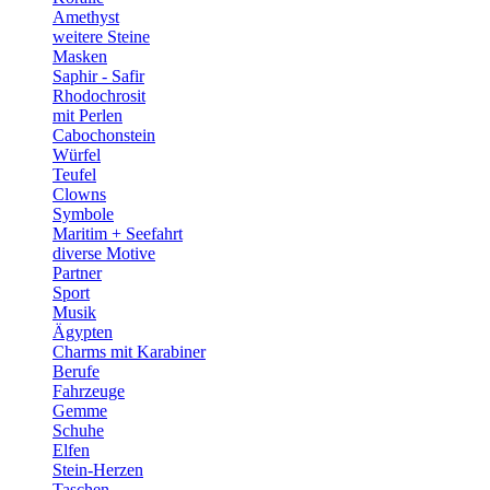
Amethyst
weitere Steine
Masken
Saphir - Safir
Rhodochrosit
mit Perlen
Cabochonstein
Würfel
Teufel
Clowns
Symbole
Maritim + Seefahrt
diverse Motive
Partner
Sport
Musik
Ägypten
Charms mit Karabiner
Berufe
Fahrzeuge
Gemme
Schuhe
Elfen
Stein-Herzen
Taschen