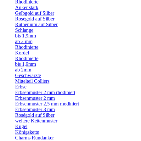
Rhodinierte
Anker stark
Gelbgold auf Silber
Roségold auf Silber
Ruthenium auf Silber
Schlange
bis 1,9mm
ab 2 mm
Rhodinierte
Kordel
Rhodinierte
bis 1,9mm
ab 2mm
Geschwärzte
Mittelteil Colliers
Erbse
Erbsenmuster 2 mm rhodiniert
Erbsenmuster 2 mm
Erbsenmuster 2,5 mm rhodiniert
Erbsenmuster 3 mm
Roségold auf Silber
weitere Kettenmuster
Kugel
Königskette
Charms Rundanker