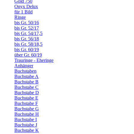
Gold 750
Onyx Delux
für 1 Bild
Ringe
bis Gr. 50/16
bis Gr. 52/17
bis Gr. 54/17,5
bis Gr. 56/18
bis Gr. 58/18,5
bis Gr. 60/19
über Gr. 60/19
Trauringe - Eheringe
Anhänger
Buchstaben
Buchstabe A
Buchstabe B
Buchstabe C
Buchstabe D
Buchstabe E
Buchstabe F
Buchstabe G
Buchstabe H
Buchstabe I
Buchstabe J
Buchstabe K