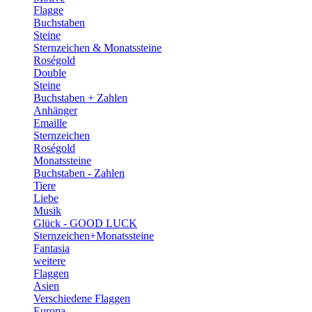
Flagge
Buchstaben
Steine
Sternzeichen & Monatssteine
Roségold
Double
Steine
Buchstaben + Zahlen
Anhänger
Emaille
Sternzeichen
Roségold
Monatssteine
Buchstaben - Zahlen
Tiere
Liebe
Musik
Glück - GOOD LUCK
Sternzeichen+Monatssteine
Fantasia
weitere
Flaggen
Asien
Verschiedene Flaggen
Europa