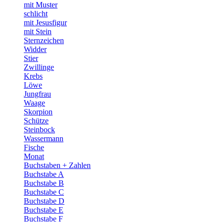
mit Muster
schlicht
mit Jesusfigur
mit Stein
Sternzeichen
Widder
Stier
Zwillinge
Krebs
Löwe
Jungfrau
Waage
Skorpion
Schütze
Steinbock
Wassermann
Fische
Monat
Buchstaben + Zahlen
Buchstabe A
Buchstabe B
Buchstabe C
Buchstabe D
Buchstabe E
Buchstabe F