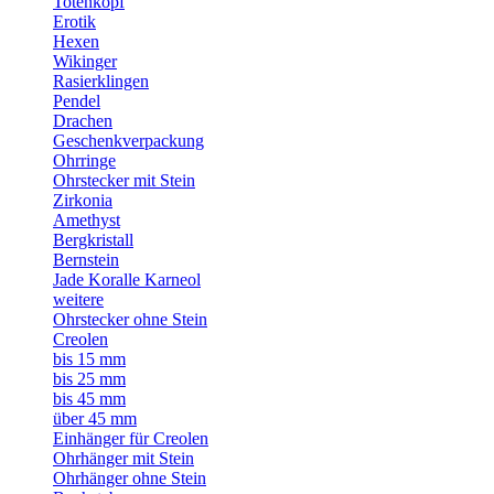
Totenkopf
Erotik
Hexen
Wikinger
Rasierklingen
Pendel
Drachen
Geschenkverpackung
Ohrringe
Ohrstecker mit Stein
Zirkonia
Amethyst
Bergkristall
Bernstein
Jade Koralle Karneol
weitere
Ohrstecker ohne Stein
Creolen
bis 15 mm
bis 25 mm
bis 45 mm
über 45 mm
Einhänger für Creolen
Ohrhänger mit Stein
Ohrhänger ohne Stein