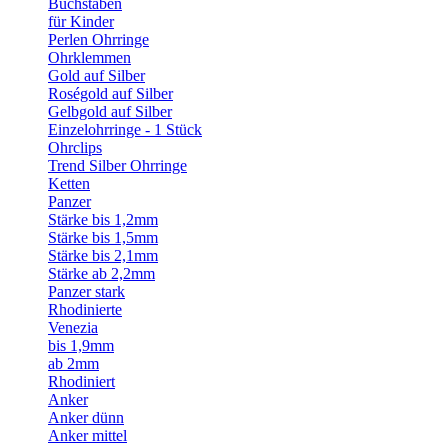
Buchstaben
für Kinder
Perlen Ohrringe
Ohrklemmen
Gold auf Silber
Roségold auf Silber
Gelbgold auf Silber
Einzelohrringe - 1 Stück
Ohrclips
Trend Silber Ohrringe
Ketten
Panzer
Stärke bis 1,2mm
Stärke bis 1,5mm
Stärke bis 2,1mm
Stärke ab 2,2mm
Panzer stark
Rhodinierte
Venezia
bis 1,9mm
ab 2mm
Rhodiniert
Anker
Anker dünn
Anker mittel