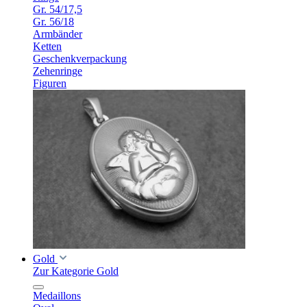
Gr. 54/17,5
Gr. 56/18
Armbänder
Ketten
Geschenkverpackung
Zehenringe
Figuren
Gold
Zur Kategorie Gold
Medaillons