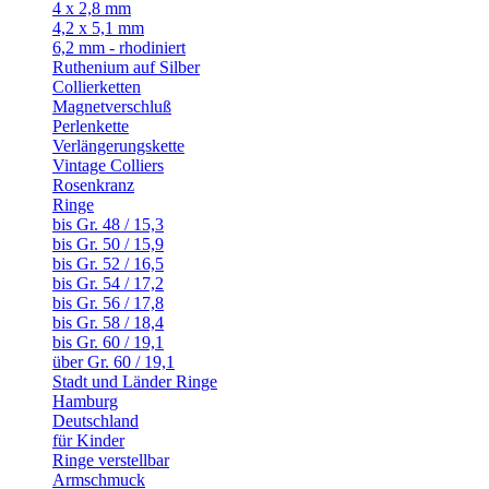
4 x 2,8 mm
4,2 x 5,1 mm
6,2 mm - rhodiniert
Ruthenium auf Silber
Collierketten
Magnetverschluß
Perlenkette
Verlängerungskette
Vintage Colliers
Rosenkranz
Ringe
bis Gr. 48 / 15,3
bis Gr. 50 / 15,9
bis Gr. 52 / 16,5
bis Gr. 54 / 17,2
bis Gr. 56 / 17,8
bis Gr. 58 / 18,4
bis Gr. 60 / 19,1
über Gr. 60 / 19,1
Stadt und Länder Ringe
Hamburg
Deutschland
für Kinder
Ringe verstellbar
Armschmuck