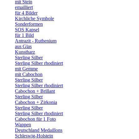
mit Stein
emailliert
für 4 Bilder
Kirchliche Symbole
Sonderformen
SOS Kapsel
für 1 Bild
Antrazit - Ruthenium
aus Glas
Kunstharz
Sterling Silber
Sterling Silber rhodiniert
mit Gemme
mit Cabochon
Sterling Silber
Sterling Silber rhodiniert
Cabochon + Brillant
Sterling Silber
Cabochon + Zirkonia
Sterling Silber
Sterling Silber rhodiniert
Cabochon für 1 Foto
Wappen
Deutschland Medaillons
Schleswig-Holstein