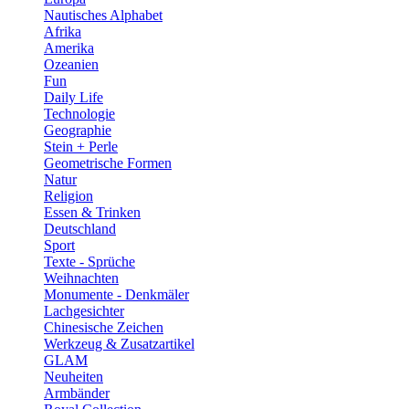
Nautisches Alphabet
Afrika
Amerika
Ozeanien
Fun
Daily Life
Technologie
Geographie
Stein + Perle
Geometrische Formen
Natur
Religion
Essen & Trinken
Deutschland
Sport
Texte - Sprüche
Weihnachten
Monumente - Denkmäler
Lachgesichter
Chinesische Zeichen
Werkzeug & Zusatzartikel
GLAM
Neuheiten
Armbänder