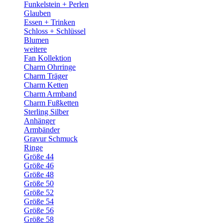
Funkelstein + Perlen
Glauben
Essen + Trinken
Schloss + Schlüssel
Blumen
weitere
Fan Kollektion
Charm Ohrringe
Charm Träger
Charm Ketten
Charm Armband
Charm Fußketten
Sterling Silber
Anhänger
Armbänder
Gravur Schmuck
Ringe
Größe 44
Größe 46
Größe 48
Größe 50
Größe 52
Größe 54
Größe 56
Größe 58