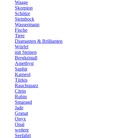
Waage
Skorpion
Schütze
Steinbock
Wassermann
Fische
Tiere
Diamanten & Brillianten
Würfel
mit Steinen
Bergkristall
Amethyst
Saphir
Karneol
Türkis
Rauchquarz
Citrin
Rubin
Smaragd
Jade
Granat
Onyx
Opal
weitere
Seefahrt