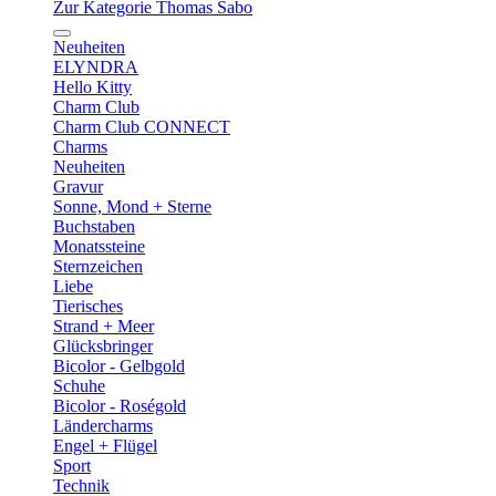
Zur Kategorie Thomas Sabo
Neuheiten
ELYNDRA
Hello Kitty
Charm Club
Charm Club CONNECT
Charms
Neuheiten
Gravur
Sonne, Mond + Sterne
Buchstaben
Monatssteine
Sternzeichen
Liebe
Tierisches
Strand + Meer
Glücksbringer
Bicolor - Gelbgold
Schuhe
Bicolor - Roségold
Ländercharms
Engel + Flügel
Sport
Technik