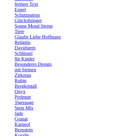
fertiger Text
Engel
Schutzpatron
Glücksbringer
Sonne Mond Sterne
Tiere
Glaube Liebe Hoffnung
Religiös
Davidstern
Schlüssel
für Kinder
Besonderes Design
mit Steinen
Zirkonia
Rubin
Bergkristall
Onyx
Perlmutt
Tigerauge
Stein Mix
Jade
Granat
Karneol
Bernstein
Koralle