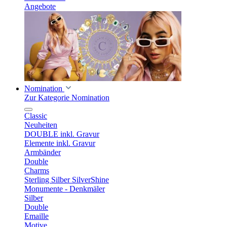
Angebote
Nomination
Zur Kategorie Nomination
Classic
Neuheiten
DOUBLE inkl. Gravur
Elemente inkl. Gravur
Armbänder
Double
Charms
Sterling Silber SilverShine
Monumente - Denkmäler
Silber
Double
Emaille
Motive