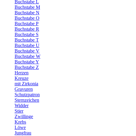
Buchstabe L
Buchstabe M
Buchstabe N
Buchstabe O
Buchstabe P
Buchstabe R
Buchstabe S
Buchstabe T
Buchstabe U
Buchstabe V
Buchstabe W
Buchstabe Y
Buchstabe Z
Herzen
Kreuze
mit Zirkonia
Gravuren
Schutzpatron
Sternzeichen
Widder
Stier
Zwillinge
Krebs
Löwe
Jungfrau