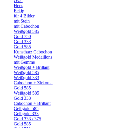
Oval
Herz
Eckig
für 4 Bilder
mit Stein
mit Cabochon
Weißgold 585
Gold 750
Gold 333
Gold 585
Kunstharz Cabochon
Weißgold Medaillons
mit Gemme
Weißgold + Brillant
Weißgold 585
Weißgold 333
Cabochon + Zirkonia
Gold 585
Weißgold 585
Gold 333
Cabochon + Brillant
Gelbgold 585
Gelbgold 333
Gold 333 / 375
Gold 585