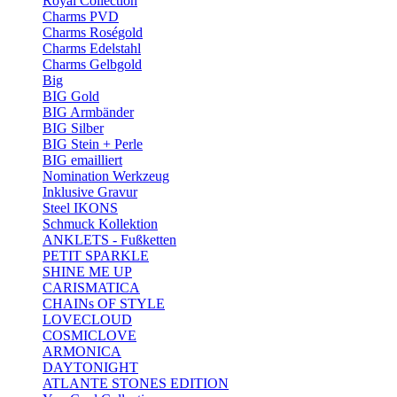
Royal Collection
Charms PVD
Charms Roségold
Charms Edelstahl
Charms Gelbgold
Big
BIG Gold
BIG Armbänder
BIG Silber
BIG Stein + Perle
BIG emailliert
Nomination Werkzeug
Inklusive Gravur
Steel IKONS
Schmuck Kollektion
ANKLETS - Fußketten
PETIT SPARKLE
SHINE ME UP
CARISMATICA
CHAINs OF STYLE
LOVECLOUD
COSMICLOVE
ARMONICA
DAYTONIGHT
ATLANTE STONES EDITION