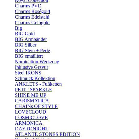
Royal Collection
Charms PVD
Charms Roségold
Charms Edelstahl
Charms Gelbgold
Big
BIG Gold
BIG Armbänder
BIG Silber
BIG Stein + Perle
BIG emailliert
Nomination Werkzeug
Inklusive Gravur
Steel IKONS
Schmuck Kollektion
ANKLETS - Fußketten
PETIT SPARKLE
SHINE ME UP
CARISMATICA
CHAINs OF STYLE
LOVECLOUD
COSMICLOVE
ARMONICA
DAYTONIGHT
ATLANTE STONES EDITION