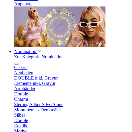
Angebote
Nomination
Zur Kategorie Nomination
Classic
Neuheiten
DOUBLE inkl. Gravur
Elemente inkl. Gravur
Armbänder
Double
Charms
Sterling Silber SilverShine
Monumente - Denkmäler
Silber
Double
Emaille
Motive