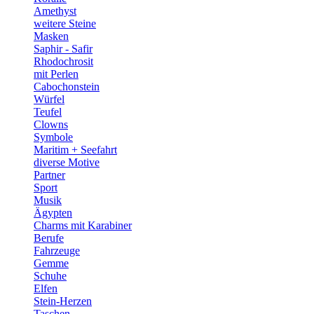
Amethyst
weitere Steine
Masken
Saphir - Safir
Rhodochrosit
mit Perlen
Cabochonstein
Würfel
Teufel
Clowns
Symbole
Maritim + Seefahrt
diverse Motive
Partner
Sport
Musik
Ägypten
Charms mit Karabiner
Berufe
Fahrzeuge
Gemme
Schuhe
Elfen
Stein-Herzen
Taschen