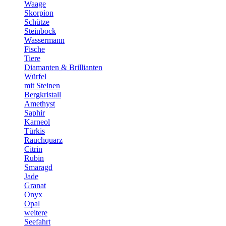
Waage
Skorpion
Schütze
Steinbock
Wassermann
Fische
Tiere
Diamanten & Brillianten
Würfel
mit Steinen
Bergkristall
Amethyst
Saphir
Karneol
Türkis
Rauchquarz
Citrin
Rubin
Smaragd
Jade
Granat
Onyx
Opal
weitere
Seefahrt