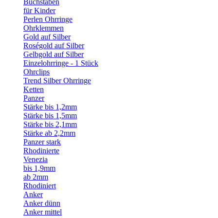
Buchstaben
für Kinder
Perlen Ohrringe
Ohrklemmen
Gold auf Silber
Roségold auf Silber
Gelbgold auf Silber
Einzelohrringe - 1 Stück
Ohrclips
Trend Silber Ohrringe
Ketten
Panzer
Stärke bis 1,2mm
Stärke bis 1,5mm
Stärke bis 2,1mm
Stärke ab 2,2mm
Panzer stark
Rhodinierte
Venezia
bis 1,9mm
ab 2mm
Rhodiniert
Anker
Anker dünn
Anker mittel