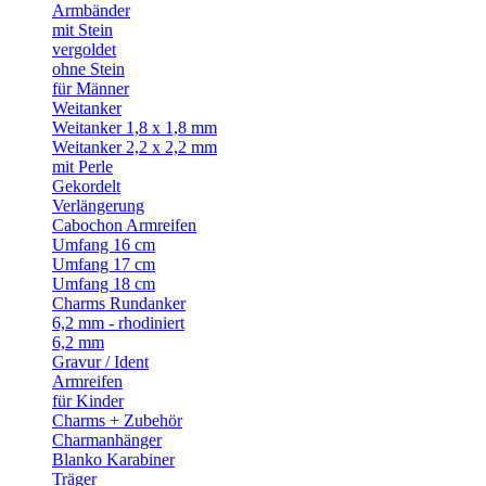
Armbänder
mit Stein
vergoldet
ohne Stein
für Männer
Weitanker
Weitanker 1,8 x 1,8 mm
Weitanker 2,2 x 2,2 mm
mit Perle
Gekordelt
Verlängerung
Cabochon Armreifen
Umfang 16 cm
Umfang 17 cm
Umfang 18 cm
Charms Rundanker
6,2 mm - rhodiniert
6,2 mm
Gravur / Ident
Armreifen
für Kinder
Charms + Zubehör
Charmanhänger
Blanko Karabiner
Träger