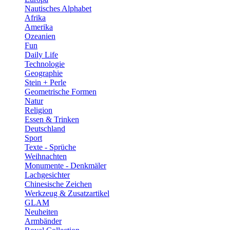
Nautisches Alphabet
Afrika
Amerika
Ozeanien
Fun
Daily Life
Technologie
Geographie
Stein + Perle
Geometrische Formen
Natur
Religion
Essen & Trinken
Deutschland
Sport
Texte - Sprüche
Weihnachten
Monumente - Denkmäler
Lachgesichter
Chinesische Zeichen
Werkzeug & Zusatzartikel
GLAM
Neuheiten
Armbänder