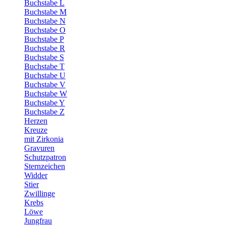
Buchstabe L
Buchstabe M
Buchstabe N
Buchstabe O
Buchstabe P
Buchstabe R
Buchstabe S
Buchstabe T
Buchstabe U
Buchstabe V
Buchstabe W
Buchstabe Y
Buchstabe Z
Herzen
Kreuze
mit Zirkonia
Gravuren
Schutzpatron
Sternzeichen
Widder
Stier
Zwillinge
Krebs
Löwe
Jungfrau