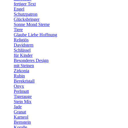
fertiger Text
Engel
Schutzpatron
Glücksbringer
Sonne Mond Sterne
Tiere
Glaube Liebe Hoffnung
Religiös
Davidstern
Schlüssel
für Kinder
Besonderes Design
mit Steinen
Zirkonia
Rubin
Bergkristall
Onyx
Perlmutt
Tigerauge
Stein Mix
Jade
Granat
Karneol
Bernstein
Koralle