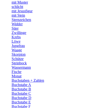
mit Muster
schlicht
mit Jesusfigur
mit Stein
Sternzeichen
Widder
Stier
Zwillinge
Krebs
Löwe
Jungfrau
Waage
Skorpion
Schütze
Steinbock
Wassermann
Fische
Monat
Buchstaben + Zahlen
Buchstabe A
Buchstabe B
Buchstabe C
Buchstabe D
Buchstabe E
Buchstabe F