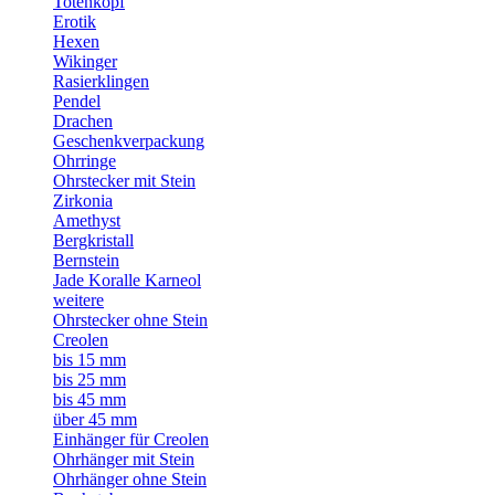
Totenkopf
Erotik
Hexen
Wikinger
Rasierklingen
Pendel
Drachen
Geschenkverpackung
Ohrringe
Ohrstecker mit Stein
Zirkonia
Amethyst
Bergkristall
Bernstein
Jade Koralle Karneol
weitere
Ohrstecker ohne Stein
Creolen
bis 15 mm
bis 25 mm
bis 45 mm
über 45 mm
Einhänger für Creolen
Ohrhänger mit Stein
Ohrhänger ohne Stein