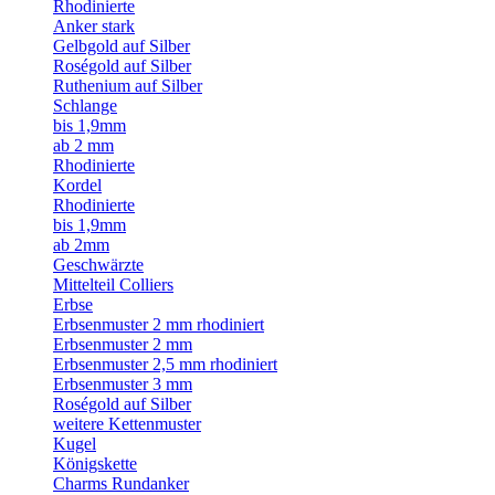
Rhodinierte
Anker stark
Gelbgold auf Silber
Roségold auf Silber
Ruthenium auf Silber
Schlange
bis 1,9mm
ab 2 mm
Rhodinierte
Kordel
Rhodinierte
bis 1,9mm
ab 2mm
Geschwärzte
Mittelteil Colliers
Erbse
Erbsenmuster 2 mm rhodiniert
Erbsenmuster 2 mm
Erbsenmuster 2,5 mm rhodiniert
Erbsenmuster 3 mm
Roségold auf Silber
weitere Kettenmuster
Kugel
Königskette
Charms Rundanker