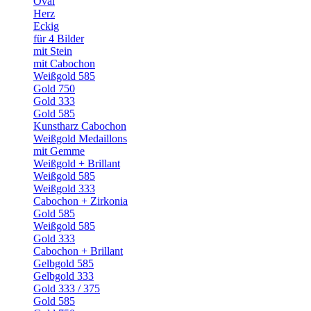
Oval
Herz
Eckig
für 4 Bilder
mit Stein
mit Cabochon
Weißgold 585
Gold 750
Gold 333
Gold 585
Kunstharz Cabochon
Weißgold Medaillons
mit Gemme
Weißgold + Brillant
Weißgold 585
Weißgold 333
Cabochon + Zirkonia
Gold 585
Weißgold 585
Gold 333
Cabochon + Brillant
Gelbgold 585
Gelbgold 333
Gold 333 / 375
Gold 585