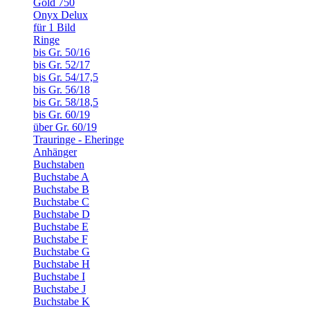
Gold 750
Onyx Delux
für 1 Bild
Ringe
bis Gr. 50/16
bis Gr. 52/17
bis Gr. 54/17,5
bis Gr. 56/18
bis Gr. 58/18,5
bis Gr. 60/19
über Gr. 60/19
Trauringe - Eheringe
Anhänger
Buchstaben
Buchstabe A
Buchstabe B
Buchstabe C
Buchstabe D
Buchstabe E
Buchstabe F
Buchstabe G
Buchstabe H
Buchstabe I
Buchstabe J
Buchstabe K