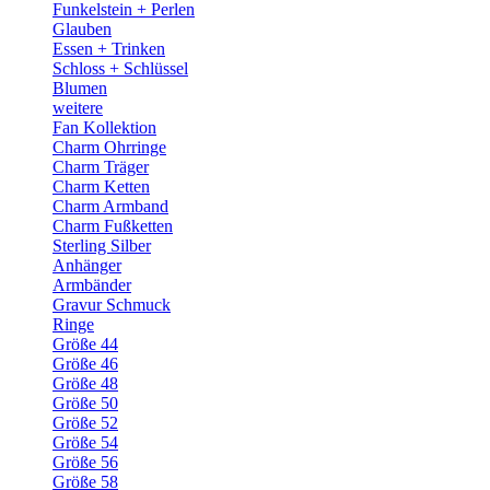
Funkelstein + Perlen
Glauben
Essen + Trinken
Schloss + Schlüssel
Blumen
weitere
Fan Kollektion
Charm Ohrringe
Charm Träger
Charm Ketten
Charm Armband
Charm Fußketten
Sterling Silber
Anhänger
Armbänder
Gravur Schmuck
Ringe
Größe 44
Größe 46
Größe 48
Größe 50
Größe 52
Größe 54
Größe 56
Größe 58