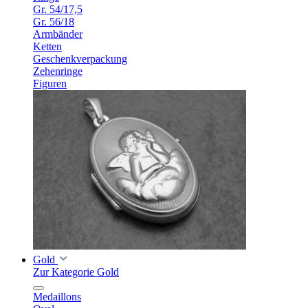
Gr. 54/17,5
Gr. 56/18
Armbänder
Ketten
Geschenkverpackung
Zehenringe
Figuren
Gold
Zur Kategorie Gold
Medaillons