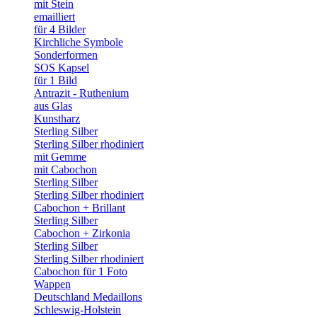
mit Stein
emailliert
für 4 Bilder
Kirchliche Symbole
Sonderformen
SOS Kapsel
für 1 Bild
Antrazit - Ruthenium
aus Glas
Kunstharz
Sterling Silber
Sterling Silber rhodiniert
mit Gemme
mit Cabochon
Sterling Silber
Sterling Silber rhodiniert
Cabochon + Brillant
Sterling Silber
Cabochon + Zirkonia
Sterling Silber
Sterling Silber rhodiniert
Cabochon für 1 Foto
Wappen
Deutschland Medaillons
Schleswig-Holstein