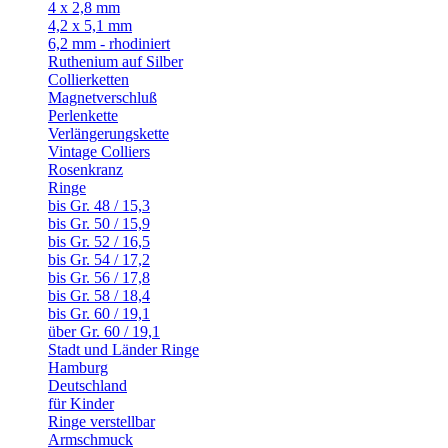
4 x 2,8 mm
4,2 x 5,1 mm
6,2 mm - rhodiniert
Ruthenium auf Silber
Collierketten
Magnetverschluß
Perlenkette
Verlängerungskette
Vintage Colliers
Rosenkranz
Ringe
bis Gr. 48 / 15,3
bis Gr. 50 / 15,9
bis Gr. 52 / 16,5
bis Gr. 54 / 17,2
bis Gr. 56 / 17,8
bis Gr. 58 / 18,4
bis Gr. 60 / 19,1
über Gr. 60 / 19,1
Stadt und Länder Ringe
Hamburg
Deutschland
für Kinder
Ringe verstellbar
Armschmuck