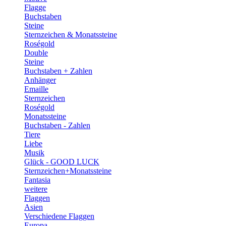
Flagge
Buchstaben
Steine
Sternzeichen & Monatssteine
Roségold
Double
Steine
Buchstaben + Zahlen
Anhänger
Emaille
Sternzeichen
Roségold
Monatssteine
Buchstaben - Zahlen
Tiere
Liebe
Musik
Glück - GOOD LUCK
Sternzeichen+Monatssteine
Fantasia
weitere
Flaggen
Asien
Verschiedene Flaggen
Europa