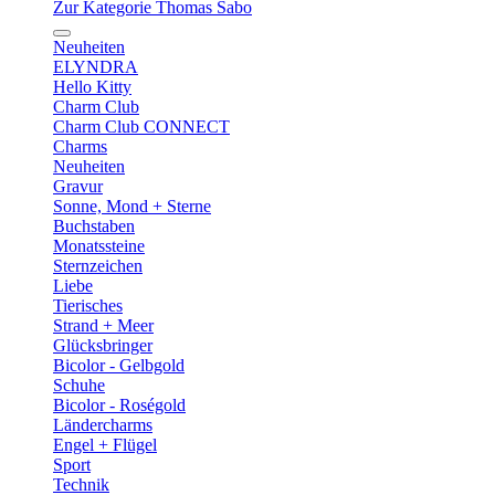
Zur Kategorie Thomas Sabo
Neuheiten
ELYNDRA
Hello Kitty
Charm Club
Charm Club CONNECT
Charms
Neuheiten
Gravur
Sonne, Mond + Sterne
Buchstaben
Monatssteine
Sternzeichen
Liebe
Tierisches
Strand + Meer
Glücksbringer
Bicolor - Gelbgold
Schuhe
Bicolor - Roségold
Ländercharms
Engel + Flügel
Sport
Technik