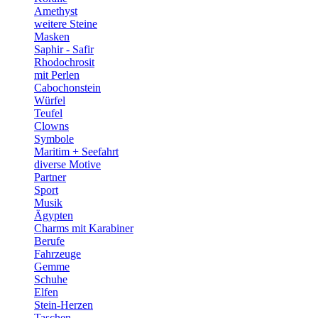
Amethyst
weitere Steine
Masken
Saphir - Safir
Rhodochrosit
mit Perlen
Cabochonstein
Würfel
Teufel
Clowns
Symbole
Maritim + Seefahrt
diverse Motive
Partner
Sport
Musik
Ägypten
Charms mit Karabiner
Berufe
Fahrzeuge
Gemme
Schuhe
Elfen
Stein-Herzen
Taschen