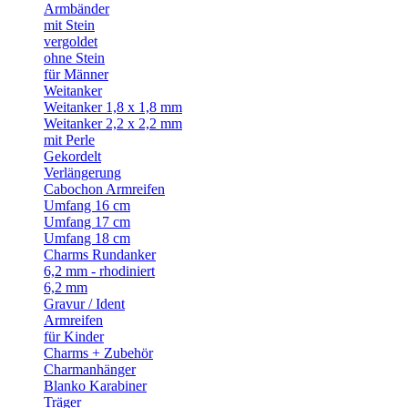
Armbänder
mit Stein
vergoldet
ohne Stein
für Männer
Weitanker
Weitanker 1,8 x 1,8 mm
Weitanker 2,2 x 2,2 mm
mit Perle
Gekordelt
Verlängerung
Cabochon Armreifen
Umfang 16 cm
Umfang 17 cm
Umfang 18 cm
Charms Rundanker
6,2 mm - rhodiniert
6,2 mm
Gravur / Ident
Armreifen
für Kinder
Charms + Zubehör
Charmanhänger
Blanko Karabiner
Träger