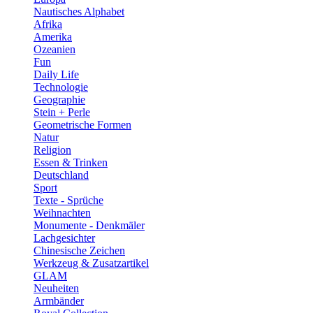
Nautisches Alphabet
Afrika
Amerika
Ozeanien
Fun
Daily Life
Technologie
Geographie
Stein + Perle
Geometrische Formen
Natur
Religion
Essen & Trinken
Deutschland
Sport
Texte - Sprüche
Weihnachten
Monumente - Denkmäler
Lachgesichter
Chinesische Zeichen
Werkzeug & Zusatzartikel
GLAM
Neuheiten
Armbänder