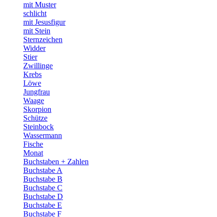
mit Muster
schlicht
mit Jesusfigur
mit Stein
Sternzeichen
Widder
Stier
Zwillinge
Krebs
Löwe
Jungfrau
Waage
Skorpion
Schütze
Steinbock
Wassermann
Fische
Monat
Buchstaben + Zahlen
Buchstabe A
Buchstabe B
Buchstabe C
Buchstabe D
Buchstabe E
Buchstabe F