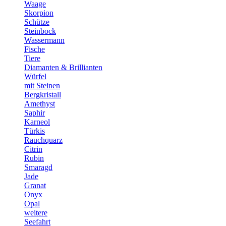
Waage
Skorpion
Schütze
Steinbock
Wassermann
Fische
Tiere
Diamanten & Brillianten
Würfel
mit Steinen
Bergkristall
Amethyst
Saphir
Karneol
Türkis
Rauchquarz
Citrin
Rubin
Smaragd
Jade
Granat
Onyx
Opal
weitere
Seefahrt