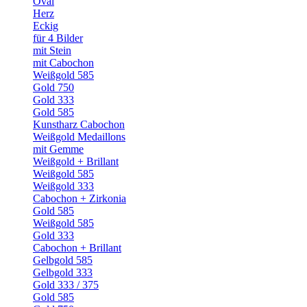
Oval
Herz
Eckig
für 4 Bilder
mit Stein
mit Cabochon
Weißgold 585
Gold 750
Gold 333
Gold 585
Kunstharz Cabochon
Weißgold Medaillons
mit Gemme
Weißgold + Brillant
Weißgold 585
Weißgold 333
Cabochon + Zirkonia
Gold 585
Weißgold 585
Gold 333
Cabochon + Brillant
Gelbgold 585
Gelbgold 333
Gold 333 / 375
Gold 585