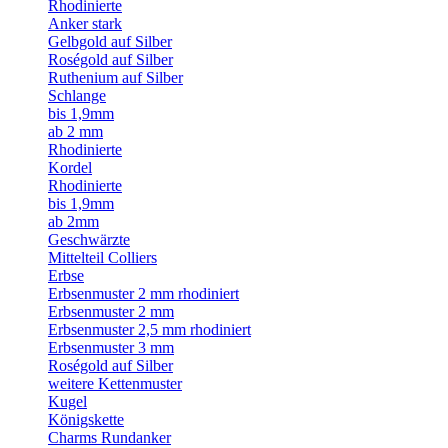
Rhodinierte
Anker stark
Gelbgold auf Silber
Roségold auf Silber
Ruthenium auf Silber
Schlange
bis 1,9mm
ab 2 mm
Rhodinierte
Kordel
Rhodinierte
bis 1,9mm
ab 2mm
Geschwärzte
Mittelteil Colliers
Erbse
Erbsenmuster 2 mm rhodiniert
Erbsenmuster 2 mm
Erbsenmuster 2,5 mm rhodiniert
Erbsenmuster 3 mm
Roségold auf Silber
weitere Kettenmuster
Kugel
Königskette
Charms Rundanker