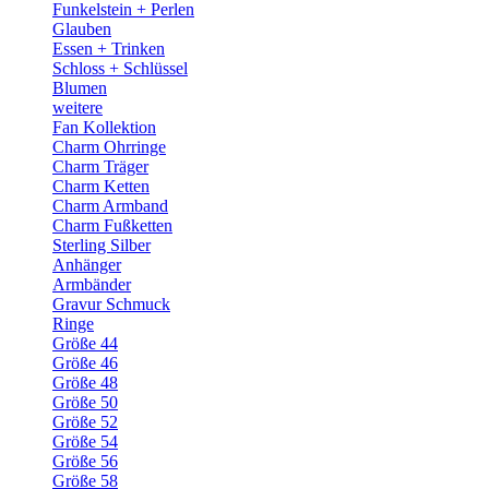
Funkelstein + Perlen
Glauben
Essen + Trinken
Schloss + Schlüssel
Blumen
weitere
Fan Kollektion
Charm Ohrringe
Charm Träger
Charm Ketten
Charm Armband
Charm Fußketten
Sterling Silber
Anhänger
Armbänder
Gravur Schmuck
Ringe
Größe 44
Größe 46
Größe 48
Größe 50
Größe 52
Größe 54
Größe 56
Größe 58