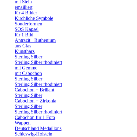
mit Stein
emailliert
für 4 Bilder
Kirchliche Symbole
Sonderformen
SOS Kapsel
für 1 Bild
Antrazit - Ruthenium
aus Glas
Kunstharz
Sterling Silber
Sterling Silber rhodiniert
mit Gemme
mit Cabochon
Sterling Silber
Sterling Silber rhodiniert
Cabochon + Brillant
Sterling Silber
Cabochon + Zirkonia
Sterling Silber
Sterling Silber rhodiniert
Cabochon für 1 Foto
Wappen
Deutschland Medaillons
Schleswig-Holstein