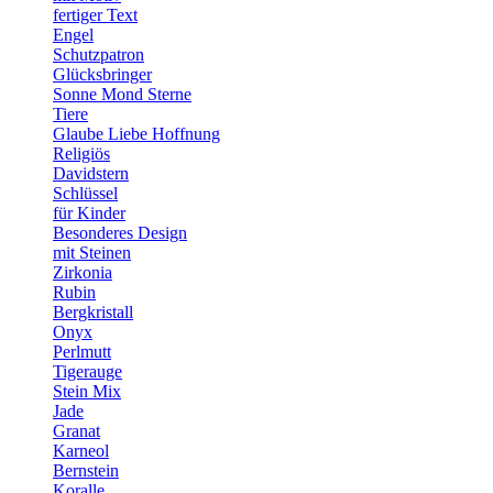
fertiger Text
Engel
Schutzpatron
Glücksbringer
Sonne Mond Sterne
Tiere
Glaube Liebe Hoffnung
Religiös
Davidstern
Schlüssel
für Kinder
Besonderes Design
mit Steinen
Zirkonia
Rubin
Bergkristall
Onyx
Perlmutt
Tigerauge
Stein Mix
Jade
Granat
Karneol
Bernstein
Koralle