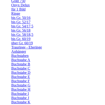
Gold 750
Onyx Delux
für 1 Bild
Ringe
bis Gr. 50/16
bis Gr. 52/17
bis Gr. 54/17,5
bis Gr. 56/18
bis Gr. 58/18,5
bis Gr. 60/19
über Gr. 60/19
Trauringe - Eheringe
Anhänger
Buchstaben
Buchstabe A
Buchstabe B
Buchstabe C
Buchstabe D
Buchstabe E
Buchstabe F
Buchstabe G
Buchstabe H
Buchstabe I
Buchstabe J
Buchstabe K