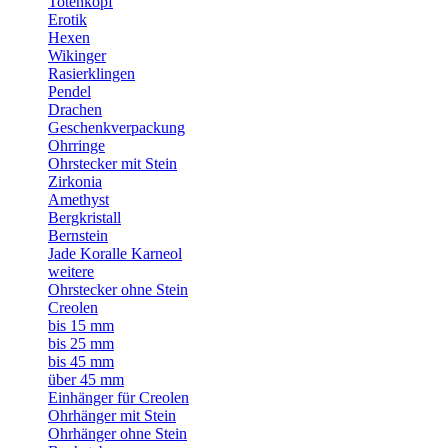
Totenkopf
Erotik
Hexen
Wikinger
Rasierklingen
Pendel
Drachen
Geschenkverpackung
Ohrringe
Ohrstecker mit Stein
Zirkonia
Amethyst
Bergkristall
Bernstein
Jade Koralle Karneol
weitere
Ohrstecker ohne Stein
Creolen
bis 15 mm
bis 25 mm
bis 45 mm
über 45 mm
Einhänger für Creolen
Ohrhänger mit Stein
Ohrhänger ohne Stein