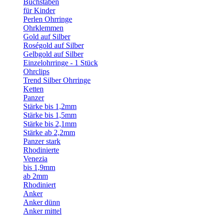
Buchstaben
für Kinder
Perlen Ohrringe
Ohrklemmen
Gold auf Silber
Roségold auf Silber
Gelbgold auf Silber
Einzelohrringe - 1 Stück
Ohrclips
Trend Silber Ohrringe
Ketten
Panzer
Stärke bis 1,2mm
Stärke bis 1,5mm
Stärke bis 2,1mm
Stärke ab 2,2mm
Panzer stark
Rhodinierte
Venezia
bis 1,9mm
ab 2mm
Rhodiniert
Anker
Anker dünn
Anker mittel