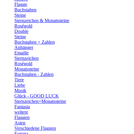
Flagge
Buchstaben
Steine
Sternzeichen & Monatssteine
Roségold
Double
Steine
Buchstaben + Zahlen
Anhänger
Emaille
Sternzeichen
Roségold
Monatssteine
Buchstaben - Zahlen
Tiere
Liebe
Musik
Glück - GOOD LUCK
Sternzeichen+Monatssteine
Fantasia
weitere
Flaggen
Asien
Verschiedene Flaggen
Europa