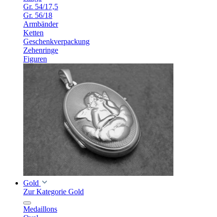
Gr. 54/17,5
Gr. 56/18
Armbänder
Ketten
Geschenkverpackung
Zehenringe
Figuren
Gold
Zur Kategorie Gold
Medaillons