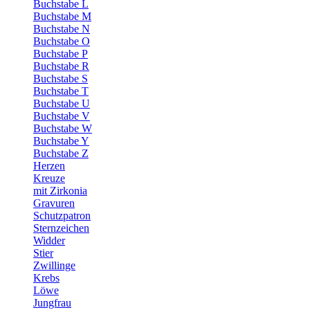
Buchstabe L
Buchstabe M
Buchstabe N
Buchstabe O
Buchstabe P
Buchstabe R
Buchstabe S
Buchstabe T
Buchstabe U
Buchstabe V
Buchstabe W
Buchstabe Y
Buchstabe Z
Herzen
Kreuze
mit Zirkonia
Gravuren
Schutzpatron
Sternzeichen
Widder
Stier
Zwillinge
Krebs
Löwe
Jungfrau