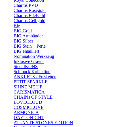
Royal Collection
Charms PVD
Charms Roségold
Charms Edelstahl
Charms Gelbgold
Big
BIG Gold
BIG Armbänder
BIG Silber
BIG Stein + Perle
BIG emailliert
Nomination Werkzeug
Inklusive Gravur
Steel IKONS
Schmuck Kollektion
ANKLETS - Fußketten
PETIT SPARKLE
SHINE ME UP
CARISMATICA
CHAINs OF STYLE
LOVECLOUD
COSMICLOVE
ARMONICA
DAYTONIGHT
ATLANTE STONES EDITION