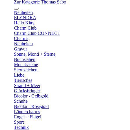
Zur Kategorie Thomas Sabo
Neuheiten
ELYNDRA
Hello Kitty
Charm Club
Charm Club CONNECT
Charms
Neuheiten
Gravur
Sonne, Mond + Sterne
Buchstaben
Monatssteine
Sternzeichen
Liebe
Tierisches
Strand + Meer
Glücksbringer
Bicolor - Gelbgold
Schuhe
Bicolor - Roségold
Ländercharms
Engel + Flügel
Sport
Technik