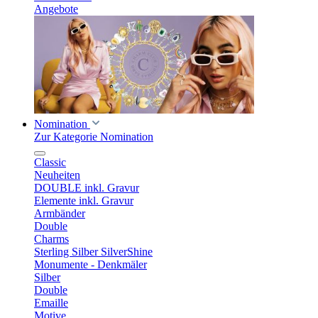
Angebote
Nomination
Zur Kategorie Nomination
Classic
Neuheiten
DOUBLE inkl. Gravur
Elemente inkl. Gravur
Armbänder
Double
Charms
Sterling Silber SilverShine
Monumente - Denkmäler
Silber
Double
Emaille
Motive