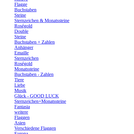
Flagge
Buchstaben
Steine
Sternzeichen & Monatssteine
Roségold
Double
Steine
Buchstaben + Zahlen
Anhänger
Emaille
Sternzeichen
Roségold
Monatssteine
Buchstaben - Zahlen
Tiere
Liebe
Musik
Glück - GOOD LUCK
Sternzeichen+Monatssteine
Fantasia
weitere
Flaggen
Asien
Verschiedene Flaggen
Europa