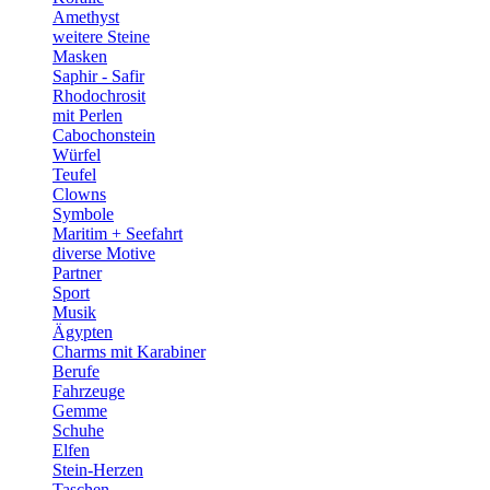
Amethyst
weitere Steine
Masken
Saphir - Safir
Rhodochrosit
mit Perlen
Cabochonstein
Würfel
Teufel
Clowns
Symbole
Maritim + Seefahrt
diverse Motive
Partner
Sport
Musik
Ägypten
Charms mit Karabiner
Berufe
Fahrzeuge
Gemme
Schuhe
Elfen
Stein-Herzen
Taschen