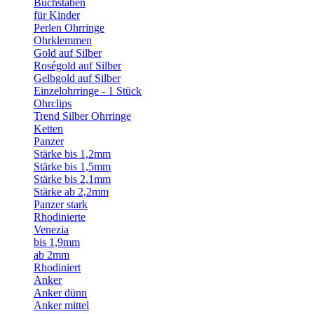
Buchstaben
für Kinder
Perlen Ohrringe
Ohrklemmen
Gold auf Silber
Roségold auf Silber
Gelbgold auf Silber
Einzelohrringe - 1 Stück
Ohrclips
Trend Silber Ohrringe
Ketten
Panzer
Stärke bis 1,2mm
Stärke bis 1,5mm
Stärke bis 2,1mm
Stärke ab 2,2mm
Panzer stark
Rhodinierte
Venezia
bis 1,9mm
ab 2mm
Rhodiniert
Anker
Anker dünn
Anker mittel