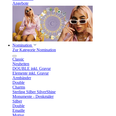
Angebote
Nomination
Zur Kategorie Nomination
Classic
Neuheiten
DOUBLE inkl. Gravur
Elemente inkl. Gravur
Armbänder
Double
Charms
Sterling Silber SilverShine
Monumente - Denkmäler
Silber
Double
Emaille
Motive