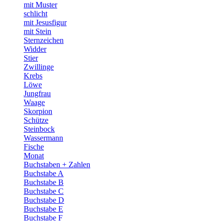
mit Muster
schlicht
mit Jesusfigur
mit Stein
Sternzeichen
Widder
Stier
Zwillinge
Krebs
Löwe
Jungfrau
Waage
Skorpion
Schütze
Steinbock
Wassermann
Fische
Monat
Buchstaben + Zahlen
Buchstabe A
Buchstabe B
Buchstabe C
Buchstabe D
Buchstabe E
Buchstabe F