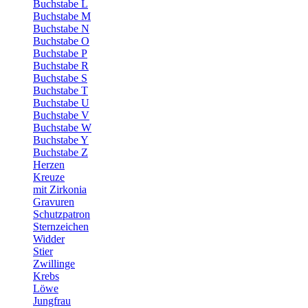
Buchstabe L
Buchstabe M
Buchstabe N
Buchstabe O
Buchstabe P
Buchstabe R
Buchstabe S
Buchstabe T
Buchstabe U
Buchstabe V
Buchstabe W
Buchstabe Y
Buchstabe Z
Herzen
Kreuze
mit Zirkonia
Gravuren
Schutzpatron
Sternzeichen
Widder
Stier
Zwillinge
Krebs
Löwe
Jungfrau