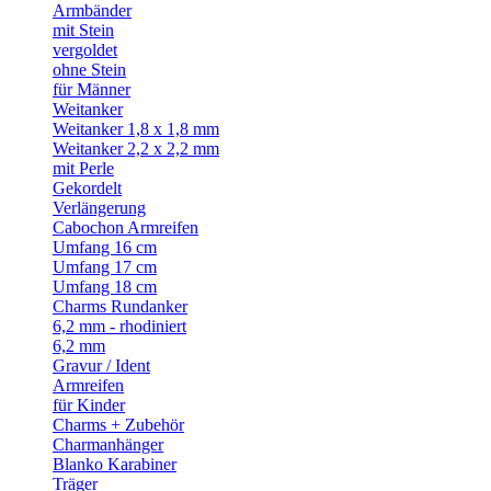
Armbänder
mit Stein
vergoldet
ohne Stein
für Männer
Weitanker
Weitanker 1,8 x 1,8 mm
Weitanker 2,2 x 2,2 mm
mit Perle
Gekordelt
Verlängerung
Cabochon Armreifen
Umfang 16 cm
Umfang 17 cm
Umfang 18 cm
Charms Rundanker
6,2 mm - rhodiniert
6,2 mm
Gravur / Ident
Armreifen
für Kinder
Charms + Zubehör
Charmanhänger
Blanko Karabiner
Träger