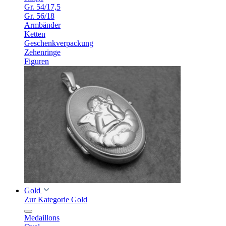
Gr. 54/17,5
Gr. 56/18
Armbänder
Ketten
Geschenkverpackung
Zehenringe
Figuren
Gold
Zur Kategorie Gold
Medaillons