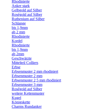
Rhodinierte
Anker stark
Gelbgold auf Silber
Roségold auf Silber
Ruthenium auf Silber
Schlange
bis 1,9mm
ab 2 mm
Rhodinierte
Kordel
Rhodinierte
bis 1,9mm
ab 2mm
Geschwärzte
Mittelteil Colliers
Erbse
Erbsenmuster 2 mm rhodiniert
Erbsenmuster 2 mm
Erbsenmuster 2,5 mm rhodiniert
Erbsenmuster 3 mm
Roségold auf Silber
weitere Kettenmuster
Kugel
Königskette
Charms Rundanker