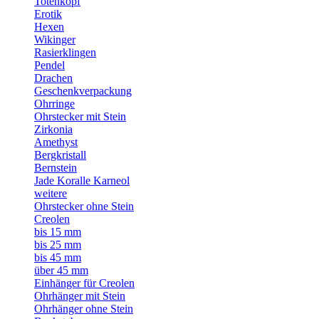
Totenkopf
Erotik
Hexen
Wikinger
Rasierklingen
Pendel
Drachen
Geschenkverpackung
Ohrringe
Ohrstecker mit Stein
Zirkonia
Amethyst
Bergkristall
Bernstein
Jade Koralle Karneol
weitere
Ohrstecker ohne Stein
Creolen
bis 15 mm
bis 25 mm
bis 45 mm
über 45 mm
Einhänger für Creolen
Ohrhänger mit Stein
Ohrhänger ohne Stein