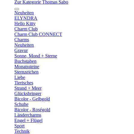
Zur Kategorie Thomas Sabo
Neuheiten
ELYNDRA
Hello Kitty
Charm Club
Charm Club CONNECT
Charms
Neuheiten
Gravur
Sonne, Mond + Sterne
Buchstaben
Monatssteine
Sternzeichen
Liebe
Tierisches
Strand + Meer
Glücksbringer
Bicolor - Gelbgold
Schuhe
Bicolor - Roségold
Ländercharms
Engel + Flügel
Sport
Technik