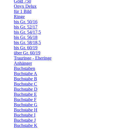
Gold 750
Onyx Delux
für 1 Bild
Ringe
bis Gr. 50/16
bis Gr. 52/17
bis Gr. 54/17,5
bis Gr. 56/18
bis Gr. 58/18,5
bis Gr. 60/19
über Gr. 60/19
Trauringe - Eheringe
Anhänger
Buchstaben
Buchstabe A
Buchstabe B
Buchstabe C
Buchstabe D
Buchstabe E
Buchstabe F
Buchstabe G
Buchstabe H
Buchstabe I
Buchstabe J
Buchstabe K