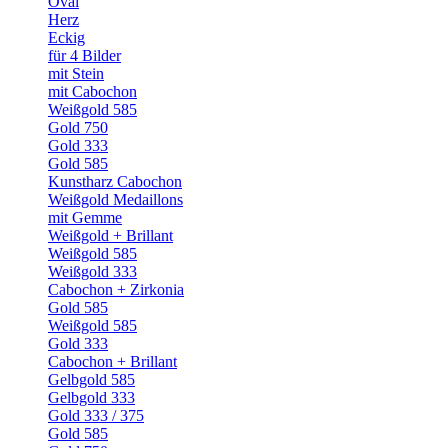
Oval
Herz
Eckig
für 4 Bilder
mit Stein
mit Cabochon
Weißgold 585
Gold 750
Gold 333
Gold 585
Kunstharz Cabochon
Weißgold Medaillons
mit Gemme
Weißgold + Brillant
Weißgold 585
Weißgold 333
Cabochon + Zirkonia
Gold 585
Weißgold 585
Gold 333
Cabochon + Brillant
Gelbgold 585
Gelbgold 333
Gold 333 / 375
Gold 585