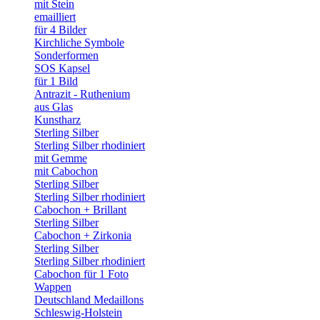
mit Stein
emailliert
für 4 Bilder
Kirchliche Symbole
Sonderformen
SOS Kapsel
für 1 Bild
Antrazit - Ruthenium
aus Glas
Kunstharz
Sterling Silber
Sterling Silber rhodiniert
mit Gemme
mit Cabochon
Sterling Silber
Sterling Silber rhodiniert
Cabochon + Brillant
Sterling Silber
Cabochon + Zirkonia
Sterling Silber
Sterling Silber rhodiniert
Cabochon für 1 Foto
Wappen
Deutschland Medaillons
Schleswig-Holstein