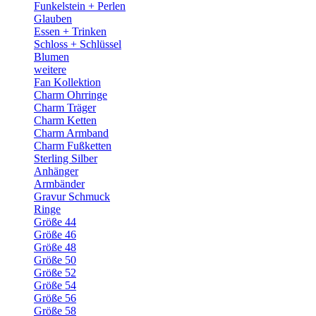
Funkelstein + Perlen
Glauben
Essen + Trinken
Schloss + Schlüssel
Blumen
weitere
Fan Kollektion
Charm Ohrringe
Charm Träger
Charm Ketten
Charm Armband
Charm Fußketten
Sterling Silber
Anhänger
Armbänder
Gravur Schmuck
Ringe
Größe 44
Größe 46
Größe 48
Größe 50
Größe 52
Größe 54
Größe 56
Größe 58