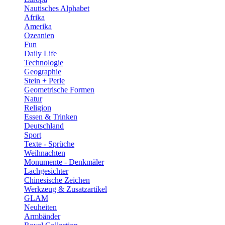
Nautisches Alphabet
Afrika
Amerika
Ozeanien
Fun
Daily Life
Technologie
Geographie
Stein + Perle
Geometrische Formen
Natur
Religion
Essen & Trinken
Deutschland
Sport
Texte - Sprüche
Weihnachten
Monumente - Denkmäler
Lachgesichter
Chinesische Zeichen
Werkzeug & Zusatzartikel
GLAM
Neuheiten
Armbänder