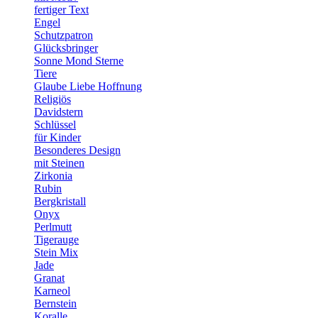
fertiger Text
Engel
Schutzpatron
Glücksbringer
Sonne Mond Sterne
Tiere
Glaube Liebe Hoffnung
Religiös
Davidstern
Schlüssel
für Kinder
Besonderes Design
mit Steinen
Zirkonia
Rubin
Bergkristall
Onyx
Perlmutt
Tigerauge
Stein Mix
Jade
Granat
Karneol
Bernstein
Koralle