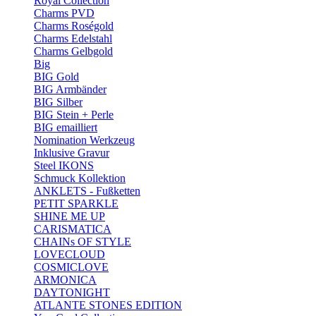
Royal Collection
Charms PVD
Charms Roségold
Charms Edelstahl
Charms Gelbgold
Big
BIG Gold
BIG Armbänder
BIG Silber
BIG Stein + Perle
BIG emailliert
Nomination Werkzeug
Inklusive Gravur
Steel IKONS
Schmuck Kollektion
ANKLETS - Fußketten
PETIT SPARKLE
SHINE ME UP
CARISMATICA
CHAINs OF STYLE
LOVECLOUD
COSMICLOVE
ARMONICA
DAYTONIGHT
ATLANTE STONES EDITION