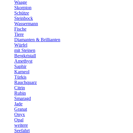
Waage
Skorpion
Schütze
Steinbock
Wassermann
Fische
Tiere
Diamanten & Brillianten
Würfel
mit Steinen
Bergkristall
Amethyst
Saphir
Karneol
Türkis
Rauchquarz
Citrin
Rubin
Smaragd
Jade
Granat
Onyx
Opal
weitere
Seefahrt