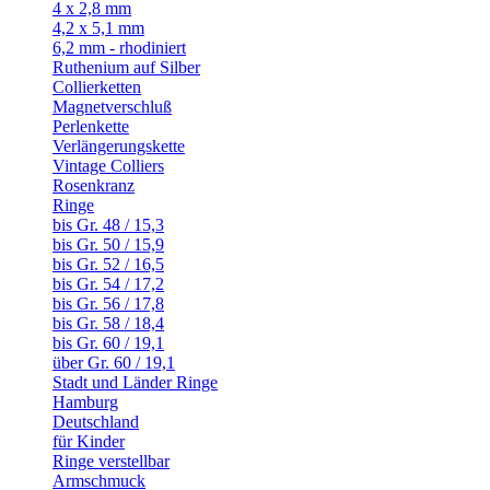
4 x 2,8 mm
4,2 x 5,1 mm
6,2 mm - rhodiniert
Ruthenium auf Silber
Collierketten
Magnetverschluß
Perlenkette
Verlängerungskette
Vintage Colliers
Rosenkranz
Ringe
bis Gr. 48 / 15,3
bis Gr. 50 / 15,9
bis Gr. 52 / 16,5
bis Gr. 54 / 17,2
bis Gr. 56 / 17,8
bis Gr. 58 / 18,4
bis Gr. 60 / 19,1
über Gr. 60 / 19,1
Stadt und Länder Ringe
Hamburg
Deutschland
für Kinder
Ringe verstellbar
Armschmuck