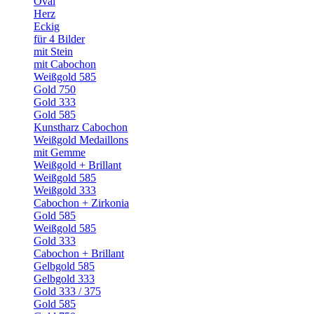
Oval
Herz
Eckig
für 4 Bilder
mit Stein
mit Cabochon
Weißgold 585
Gold 750
Gold 333
Gold 585
Kunstharz Cabochon
Weißgold Medaillons
mit Gemme
Weißgold + Brillant
Weißgold 585
Weißgold 333
Cabochon + Zirkonia
Gold 585
Weißgold 585
Gold 333
Cabochon + Brillant
Gelbgold 585
Gelbgold 333
Gold 333 / 375
Gold 585