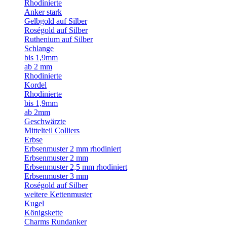
Rhodinierte
Anker stark
Gelbgold auf Silber
Roségold auf Silber
Ruthenium auf Silber
Schlange
bis 1,9mm
ab 2 mm
Rhodinierte
Kordel
Rhodinierte
bis 1,9mm
ab 2mm
Geschwärzte
Mittelteil Colliers
Erbse
Erbsenmuster 2 mm rhodiniert
Erbsenmuster 2 mm
Erbsenmuster 2,5 mm rhodiniert
Erbsenmuster 3 mm
Roségold auf Silber
weitere Kettenmuster
Kugel
Königskette
Charms Rundanker