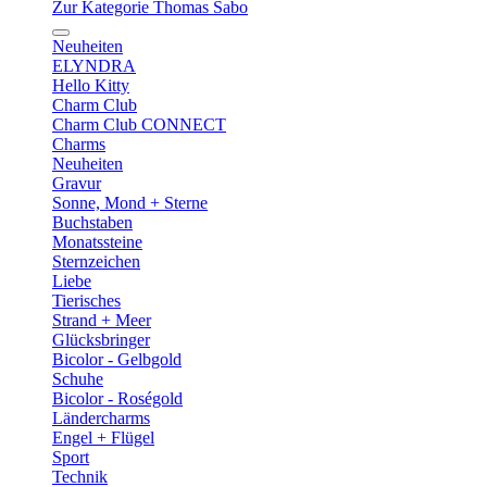
Zur Kategorie Thomas Sabo
Neuheiten
ELYNDRA
Hello Kitty
Charm Club
Charm Club CONNECT
Charms
Neuheiten
Gravur
Sonne, Mond + Sterne
Buchstaben
Monatssteine
Sternzeichen
Liebe
Tierisches
Strand + Meer
Glücksbringer
Bicolor - Gelbgold
Schuhe
Bicolor - Roségold
Ländercharms
Engel + Flügel
Sport
Technik