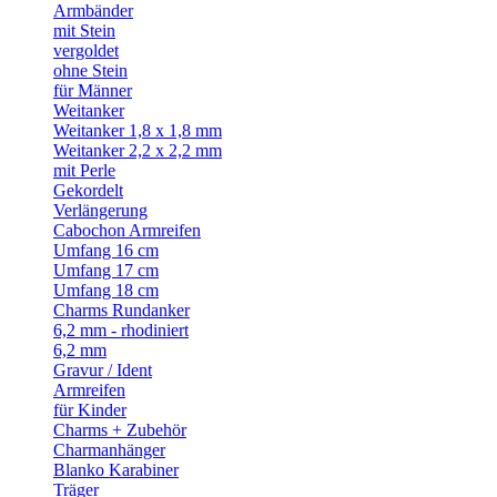
Armbänder
mit Stein
vergoldet
ohne Stein
für Männer
Weitanker
Weitanker 1,8 x 1,8 mm
Weitanker 2,2 x 2,2 mm
mit Perle
Gekordelt
Verlängerung
Cabochon Armreifen
Umfang 16 cm
Umfang 17 cm
Umfang 18 cm
Charms Rundanker
6,2 mm - rhodiniert
6,2 mm
Gravur / Ident
Armreifen
für Kinder
Charms + Zubehör
Charmanhänger
Blanko Karabiner
Träger