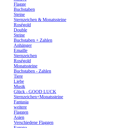
Flagge
Buchstaben
Steine
Sternzeichen & Monatssteine
Roségold
Double
Steine
Buchstaben + Zahlen
Anhänger
Emaille
Sternzeichen
Roségold
Monatssteine
Buchstaben - Zahlen
Tiere
Liebe
Musik
Glück - GOOD LUCK
Sternzeichen+Monatssteine
Fantasia
weitere
Flaggen
Asien
Verschiedene Flaggen
Europa