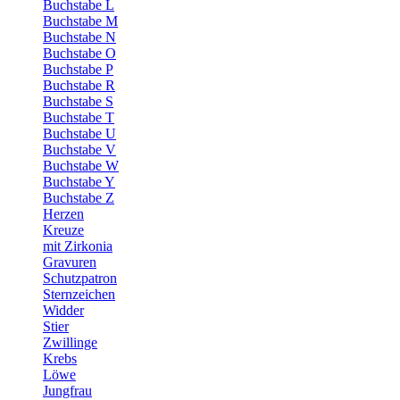
Buchstabe L
Buchstabe M
Buchstabe N
Buchstabe O
Buchstabe P
Buchstabe R
Buchstabe S
Buchstabe T
Buchstabe U
Buchstabe V
Buchstabe W
Buchstabe Y
Buchstabe Z
Herzen
Kreuze
mit Zirkonia
Gravuren
Schutzpatron
Sternzeichen
Widder
Stier
Zwillinge
Krebs
Löwe
Jungfrau