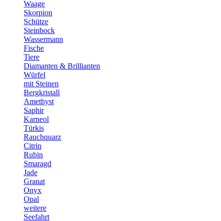
Waage
Skorpion
Schütze
Steinbock
Wassermann
Fische
Tiere
Diamanten & Brillianten
Würfel
mit Steinen
Bergkristall
Amethyst
Saphir
Karneol
Türkis
Rauchquarz
Citrin
Rubin
Smaragd
Jade
Granat
Onyx
Opal
weitere
Seefahrt