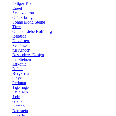
fertiger Text
Engel
Schutzpatron
Glücksbringer
Sonne Mond Sterne
Tiere
Glaube Liebe Hoffnung
Religiös
Davidstern
Schlüssel
für Kinder
Besonderes Design
mit Steinen
Zirkonia
Rubin
Bergkristall
Onyx
Perlmutt
Tigerauge
Stein Mix
Jade
Granat
Karneol
Bernstein
Koralle