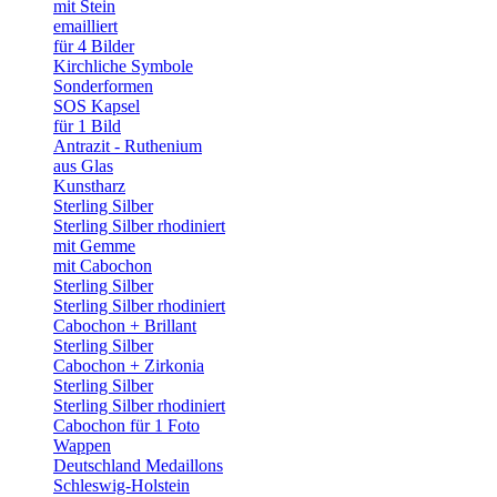
mit Stein
emailliert
für 4 Bilder
Kirchliche Symbole
Sonderformen
SOS Kapsel
für 1 Bild
Antrazit - Ruthenium
aus Glas
Kunstharz
Sterling Silber
Sterling Silber rhodiniert
mit Gemme
mit Cabochon
Sterling Silber
Sterling Silber rhodiniert
Cabochon + Brillant
Sterling Silber
Cabochon + Zirkonia
Sterling Silber
Sterling Silber rhodiniert
Cabochon für 1 Foto
Wappen
Deutschland Medaillons
Schleswig-Holstein