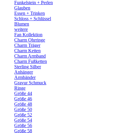
Funkelstein + Perlen
Glauben
Essen + Trinken
Schloss + Schlüssel
Blumen
weitere
Fan Kollektion
Charm Ohrringe
Charm Träger
Charm Ketten
Charm Armband
Charm Fußketten
Sterling Silber
Anhänger
Armbänder
Gravur Schmuck
Ringe
Größe 44
Größe 46
Größe 48
Größe 50
Größe 52
Größe 54
Größe 56
Größe 58