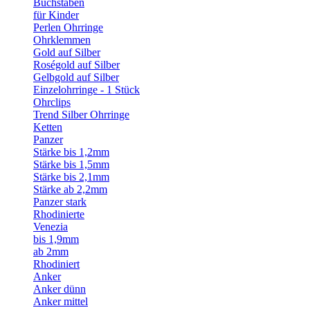
Buchstaben
für Kinder
Perlen Ohrringe
Ohrklemmen
Gold auf Silber
Roségold auf Silber
Gelbgold auf Silber
Einzelohrringe - 1 Stück
Ohrclips
Trend Silber Ohrringe
Ketten
Panzer
Stärke bis 1,2mm
Stärke bis 1,5mm
Stärke bis 2,1mm
Stärke ab 2,2mm
Panzer stark
Rhodinierte
Venezia
bis 1,9mm
ab 2mm
Rhodiniert
Anker
Anker dünn
Anker mittel