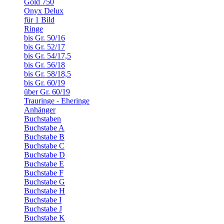
Gold 750
Onyx Delux
für 1 Bild
Ringe
bis Gr. 50/16
bis Gr. 52/17
bis Gr. 54/17,5
bis Gr. 56/18
bis Gr. 58/18,5
bis Gr. 60/19
über Gr. 60/19
Trauringe - Eheringe
Anhänger
Buchstaben
Buchstabe A
Buchstabe B
Buchstabe C
Buchstabe D
Buchstabe E
Buchstabe F
Buchstabe G
Buchstabe H
Buchstabe I
Buchstabe J
Buchstabe K