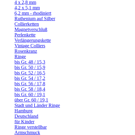
4 x 2,8 mm
4,2 x 5,1 mm
6,2 mm - rhodiniert
Ruthenium auf Silber
Collierketten
Magnetverschluß
Perlenkette
Verlängerungskette
Vintage Colliers
Rosenkranz
Ringe
bis Gr. 48 / 15,3
bis Gr. 50 / 15,9
bis Gr. 52 / 16,5
bis Gr. 54 / 17,2
bis Gr. 56 / 17,8
bis Gr. 58 / 18,4
bis Gr. 60 / 19,1
über Gr. 60 / 19,1
Stadt und Länder Ringe
Hamburg
Deutschland
für Kinder
Ringe verstellbar
Armschmuck