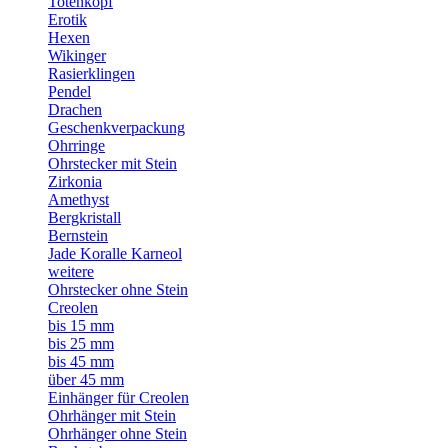
Totenkopf
Erotik
Hexen
Wikinger
Rasierklingen
Pendel
Drachen
Geschenkverpackung
Ohrringe
Ohrstecker mit Stein
Zirkonia
Amethyst
Bergkristall
Bernstein
Jade Koralle Karneol
weitere
Ohrstecker ohne Stein
Creolen
bis 15 mm
bis 25 mm
bis 45 mm
über 45 mm
Einhänger für Creolen
Ohrhänger mit Stein
Ohrhänger ohne Stein