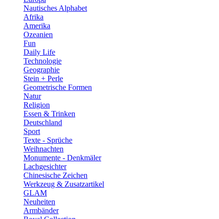
Nautisches Alphabet
Afrika
Amerika
Ozeanien
Fun
Daily Life
Technologie
Geographie
Stein + Perle
Geometrische Formen
Natur
Religion
Essen & Trinken
Deutschland
Sport
Texte - Sprüche
Weihnachten
Monumente - Denkmäler
Lachgesichter
Chinesische Zeichen
Werkzeug & Zusatzartikel
GLAM
Neuheiten
Armbänder