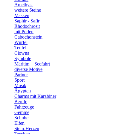
Amethyst
weitere Steine
Masken
Saphir - Safir
Rhodochrosit
mit Perlen
Cabochonstein
Würfel
Teufel
Clowns
Symbole
Maritim + Seefahrt
diverse Motive
Partner
Sport
Musik
Ägypten
Charms mit Karabiner
Berufe
Fahrzeuge
Gemme
Schuhe
Elfen
Stein-Herzen
Taschen