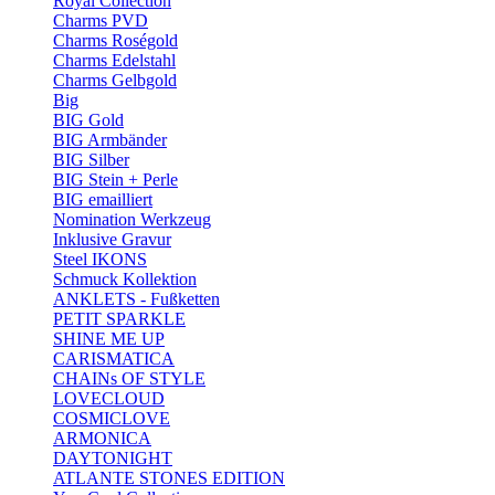
Royal Collection
Charms PVD
Charms Roségold
Charms Edelstahl
Charms Gelbgold
Big
BIG Gold
BIG Armbänder
BIG Silber
BIG Stein + Perle
BIG emailliert
Nomination Werkzeug
Inklusive Gravur
Steel IKONS
Schmuck Kollektion
ANKLETS - Fußketten
PETIT SPARKLE
SHINE ME UP
CARISMATICA
CHAINs OF STYLE
LOVECLOUD
COSMICLOVE
ARMONICA
DAYTONIGHT
ATLANTE STONES EDITION