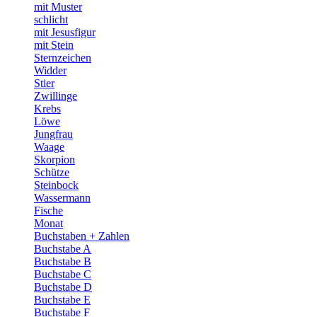
mit Muster
schlicht
mit Jesusfigur
mit Stein
Sternzeichen
Widder
Stier
Zwillinge
Krebs
Löwe
Jungfrau
Waage
Skorpion
Schütze
Steinbock
Wassermann
Fische
Monat
Buchstaben + Zahlen
Buchstabe A
Buchstabe B
Buchstabe C
Buchstabe D
Buchstabe E
Buchstabe F