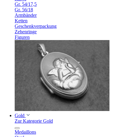
Gr. 54/17,5
Gr. 56/18
Armbänder
Ketten
Geschenkverpackung
Zehenringe
Figuren
Gold
Zur Kategorie Gold
Medaillons