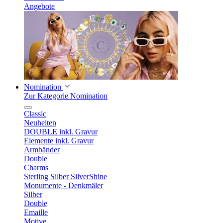
Angebote
Nomination
Zur Kategorie Nomination
Classic
Neuheiten
DOUBLE inkl. Gravur
Elemente inkl. Gravur
Armbänder
Double
Charms
Sterling Silber SilverShine
Monumente - Denkmäler
Silber
Double
Emaille
Motive