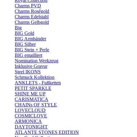
Royal Collection
Charms PVD
Charms Roségold
Charms Edelstahl
Charms Gelbgold
Big
BIG Gold
BIG Armbänder
BIG Silber
BIG Stein + Perle
BIG emailliert
Nomination Werkzeug
Inklusive Gravur
Steel IKONS
Schmuck Kollektion
ANKLETS - Fußketten
PETIT SPARKLE
SHINE ME UP
CARISMATICA
CHAINs OF STYLE
LOVECLOUD
COSMICLOVE
ARMONICA
DAYTONIGHT
ATLANTE STONES EDITION