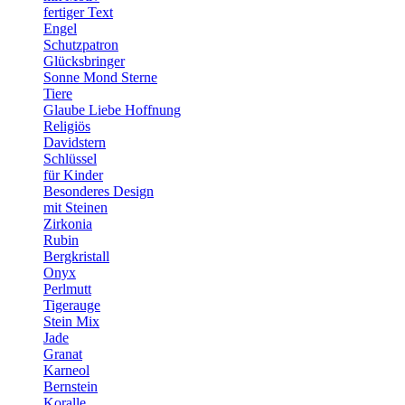
fertiger Text
Engel
Schutzpatron
Glücksbringer
Sonne Mond Sterne
Tiere
Glaube Liebe Hoffnung
Religiös
Davidstern
Schlüssel
für Kinder
Besonderes Design
mit Steinen
Zirkonia
Rubin
Bergkristall
Onyx
Perlmutt
Tigerauge
Stein Mix
Jade
Granat
Karneol
Bernstein
Koralle