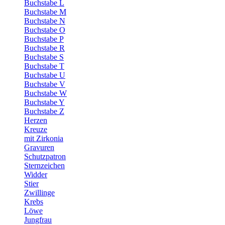
Buchstabe L
Buchstabe M
Buchstabe N
Buchstabe O
Buchstabe P
Buchstabe R
Buchstabe S
Buchstabe T
Buchstabe U
Buchstabe V
Buchstabe W
Buchstabe Y
Buchstabe Z
Herzen
Kreuze
mit Zirkonia
Gravuren
Schutzpatron
Sternzeichen
Widder
Stier
Zwillinge
Krebs
Löwe
Jungfrau