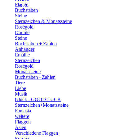
Flagge
Buchstaben
Steine
Sternzeichen & Monatssteine
Roségold
Double
Steine
Buchstaben + Zahlen
Anhänger
Emaille
Sternzeichen
Roségold
Monatssteine
Buchstaben - Zahlen
Tiere
Liebe
Musik
Glück - GOOD LUCK
Sternzeichen+Monatssteine
Fantasia
weitere
Flaggen
Asien
Verschiedene Flaggen
Europa