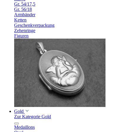
Gr. 54/17,5
Gr. 56/18
Armbänder
Ketten
Geschenkverpackung
Zehenringe
Figuren
Gold
Zur Kategorie Gold
Medaillons