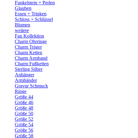
Funkelstein + Perlen
Glauben
Essen + Trinken
Schloss + Schlüssel
Blumen
weitere
Fan Kollektion
Charm Ohrringe
Charm Träger
Charm Ketten
Charm Armband
Charm Fußketten
Sterling Silber
Anhänger
Armbänder
Gravur Schmuck
Ringe
Größe 44
Größe 46
Größe 48
Größe 50
Größe 52
Größe 54
Größe 56
Größe 58