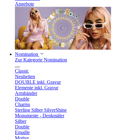
Angebote
Nomination
Zur Kategorie Nomination
Classic
Neuheiten
DOUBLE inkl. Gravur
Elemente inkl. Gravur
Armbänder
Double
Charms
Sterling Silber SilverShine
Monumente - Denkmäler
Silber
Double
Emaille
Motive