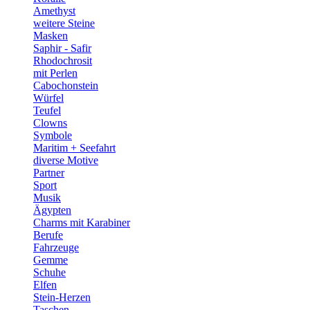
Amethyst
weitere Steine
Masken
Saphir - Safir
Rhodochrosit
mit Perlen
Cabochonstein
Würfel
Teufel
Clowns
Symbole
Maritim + Seefahrt
diverse Motive
Partner
Sport
Musik
Ägypten
Charms mit Karabiner
Berufe
Fahrzeuge
Gemme
Schuhe
Elfen
Stein-Herzen
Taschen