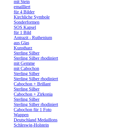
mit Stein
emailliert
für 4 Bilder
Kirchliche Symbole
Sonderformen
SOS Kapsel
für 1 Bild
Antrazit - Ruthenium
aus Glas
Kunstharz
Sterling Silber
Sterling Silber rhodiniert
mit Gemme
mit Cabochon
Sterling Silber
Sterling Silber rhodiniert
Cabochon + Brillant
Sterling Silber
Cabochon + Zirkonia
Sterling Silber
Sterling Silber rhodiniert
Cabochon für 1 Foto
Wappen
Deutschland Medaillons
Schleswig-Holstein