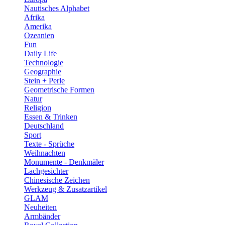
Nautisches Alphabet
Afrika
Amerika
Ozeanien
Fun
Daily Life
Technologie
Geographie
Stein + Perle
Geometrische Formen
Natur
Religion
Essen & Trinken
Deutschland
Sport
Texte - Sprüche
Weihnachten
Monumente - Denkmäler
Lachgesichter
Chinesische Zeichen
Werkzeug & Zusatzartikel
GLAM
Neuheiten
Armbänder