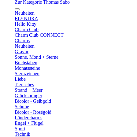
Zur Kategorie Thomas Sabo
Neuheiten
ELYNDRA
Hello Kitty
Charm Club
Charm Club CONNECT
Charms
Neuheiten
Gravur
Sonne, Mond + Sterne
Buchstaben
Monatssteine
Sternzeichen
Liebe
Tierisches
Strand + Meer
Glücksbringer
Bicolor - Gelbgold
Schuhe
Bicolor - Roségold
Ländercharms
Engel + Flügel
Sport
Technik