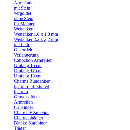
Armbänder
mit Stein
vergoldet
ohne Stein
für Männer
Weitanker
Weitanker 1,8 x 1,8 mm
Weitanker 2,2 x 2,2 mm
mit Perle
Gekordelt
Verlängerung
Cabochon Armreifen
Umfang 16 cm
Umfang 17 cm
Umfang 18 cm
Charms Rundanker
6,2 mm - rhodiniert
6,2 mm
Gravur / Ident
Armreifen
für Kinder
Charms + Zubehör
Charmanhänger
Blanko Karabiner
Träger