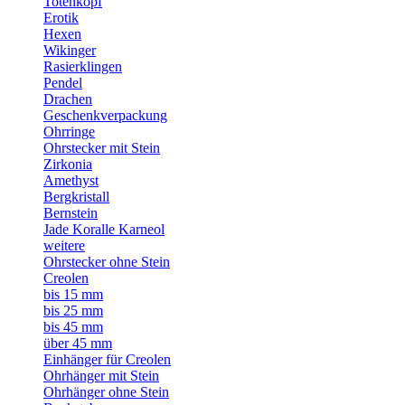
Totenkopf
Erotik
Hexen
Wikinger
Rasierklingen
Pendel
Drachen
Geschenkverpackung
Ohrringe
Ohrstecker mit Stein
Zirkonia
Amethyst
Bergkristall
Bernstein
Jade Koralle Karneol
weitere
Ohrstecker ohne Stein
Creolen
bis 15 mm
bis 25 mm
bis 45 mm
über 45 mm
Einhänger für Creolen
Ohrhänger mit Stein
Ohrhänger ohne Stein