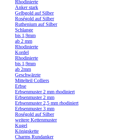
Rhodinierte
Anker stark
Gelbgold auf Silber
Roségold auf Silber
Ruthenium auf Silber
Schlange
bis 1,9mm
ab 2 mm
Rhodinierte
Kordel
Rhodinierte
bis 1,9mm
ab 2mm
Geschwärzte
Mittelteil Colliers
Erbse
Erbsenmuster 2 mm rhodiniert
Erbsenmuster 2 mm
Erbsenmuster 2,5 mm rhodiniert
Erbsenmuster 3 mm
Roségold auf Silber
weitere Kettenmuster
Kugel
Königskette
Charms Rundanker