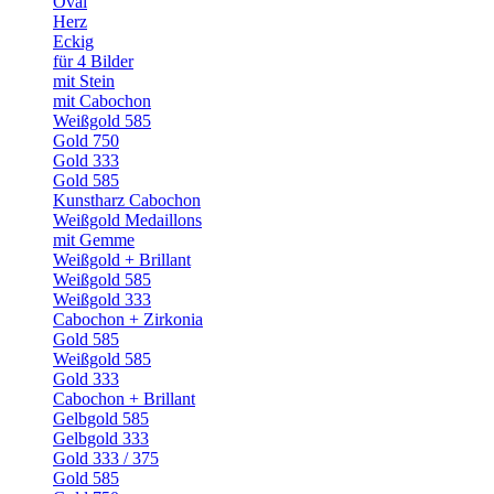
Oval
Herz
Eckig
für 4 Bilder
mit Stein
mit Cabochon
Weißgold 585
Gold 750
Gold 333
Gold 585
Kunstharz Cabochon
Weißgold Medaillons
mit Gemme
Weißgold + Brillant
Weißgold 585
Weißgold 333
Cabochon + Zirkonia
Gold 585
Weißgold 585
Gold 333
Cabochon + Brillant
Gelbgold 585
Gelbgold 333
Gold 333 / 375
Gold 585