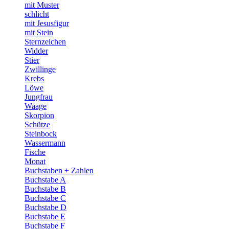
mit Muster
schlicht
mit Jesusfigur
mit Stein
Sternzeichen
Widder
Stier
Zwillinge
Krebs
Löwe
Jungfrau
Waage
Skorpion
Schütze
Steinbock
Wassermann
Fische
Monat
Buchstaben + Zahlen
Buchstabe A
Buchstabe B
Buchstabe C
Buchstabe D
Buchstabe E
Buchstabe F