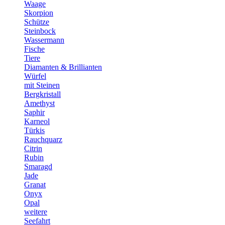
Waage
Skorpion
Schütze
Steinbock
Wassermann
Fische
Tiere
Diamanten & Brillianten
Würfel
mit Steinen
Bergkristall
Amethyst
Saphir
Karneol
Türkis
Rauchquarz
Citrin
Rubin
Smaragd
Jade
Granat
Onyx
Opal
weitere
Seefahrt