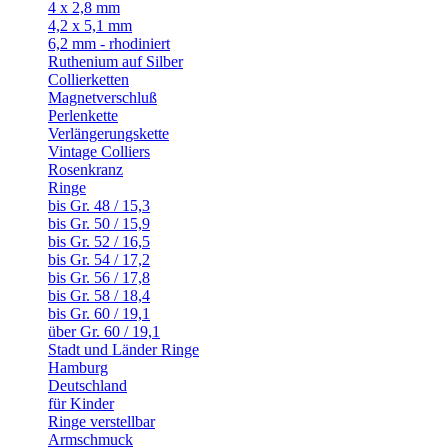
4 x 2,8 mm
4,2 x 5,1 mm
6,2 mm - rhodiniert
Ruthenium auf Silber
Collierketten
Magnetverschluß
Perlenkette
Verlängerungskette
Vintage Colliers
Rosenkranz
Ringe
bis Gr. 48 / 15,3
bis Gr. 50 / 15,9
bis Gr. 52 / 16,5
bis Gr. 54 / 17,2
bis Gr. 56 / 17,8
bis Gr. 58 / 18,4
bis Gr. 60 / 19,1
über Gr. 60 / 19,1
Stadt und Länder Ringe
Hamburg
Deutschland
für Kinder
Ringe verstellbar
Armschmuck