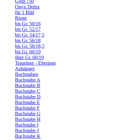
Gold 750
Onyx Delux
für 1 Bild
Ringe
bis Gr. 50/16
bis Gr. 52/17
bis Gr. 54/17,5
bis Gr. 56/18
bis Gr. 58/18,5
bis Gr. 60/19
über Gr. 60/19
Trauringe - Eheringe
Anhänger
Buchstaben
Buchstabe A
Buchstabe B
Buchstabe C
Buchstabe D
Buchstabe E
Buchstabe F
Buchstabe G
Buchstabe H
Buchstabe I
Buchstabe J
Buchstabe K