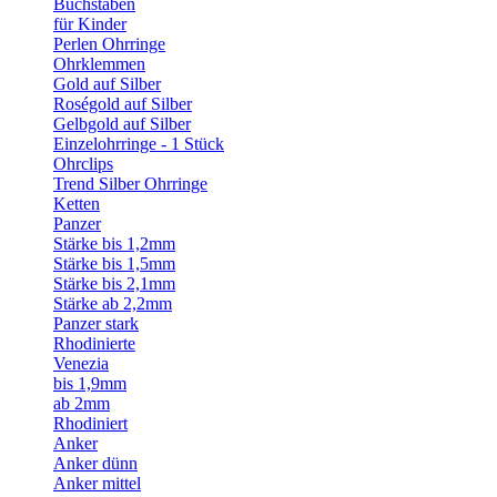
Buchstaben
für Kinder
Perlen Ohrringe
Ohrklemmen
Gold auf Silber
Roségold auf Silber
Gelbgold auf Silber
Einzelohrringe - 1 Stück
Ohrclips
Trend Silber Ohrringe
Ketten
Panzer
Stärke bis 1,2mm
Stärke bis 1,5mm
Stärke bis 2,1mm
Stärke ab 2,2mm
Panzer stark
Rhodinierte
Venezia
bis 1,9mm
ab 2mm
Rhodiniert
Anker
Anker dünn
Anker mittel