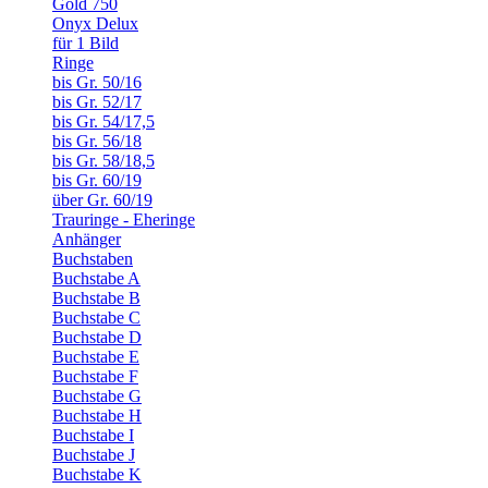
Gold 750
Onyx Delux
für 1 Bild
Ringe
bis Gr. 50/16
bis Gr. 52/17
bis Gr. 54/17,5
bis Gr. 56/18
bis Gr. 58/18,5
bis Gr. 60/19
über Gr. 60/19
Trauringe - Eheringe
Anhänger
Buchstaben
Buchstabe A
Buchstabe B
Buchstabe C
Buchstabe D
Buchstabe E
Buchstabe F
Buchstabe G
Buchstabe H
Buchstabe I
Buchstabe J
Buchstabe K