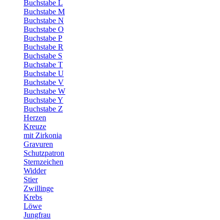
Buchstabe L
Buchstabe M
Buchstabe N
Buchstabe O
Buchstabe P
Buchstabe R
Buchstabe S
Buchstabe T
Buchstabe U
Buchstabe V
Buchstabe W
Buchstabe Y
Buchstabe Z
Herzen
Kreuze
mit Zirkonia
Gravuren
Schutzpatron
Sternzeichen
Widder
Stier
Zwillinge
Krebs
Löwe
Jungfrau