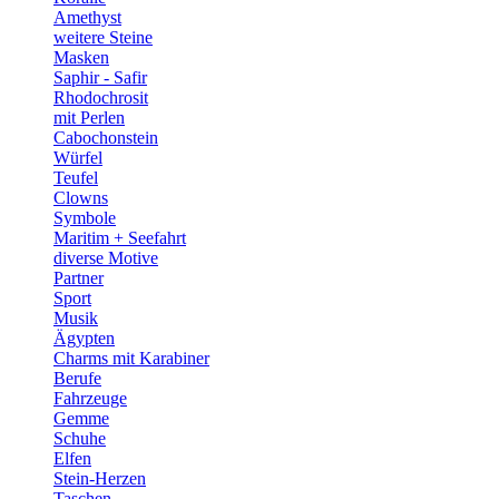
Amethyst
weitere Steine
Masken
Saphir - Safir
Rhodochrosit
mit Perlen
Cabochonstein
Würfel
Teufel
Clowns
Symbole
Maritim + Seefahrt
diverse Motive
Partner
Sport
Musik
Ägypten
Charms mit Karabiner
Berufe
Fahrzeuge
Gemme
Schuhe
Elfen
Stein-Herzen
Taschen