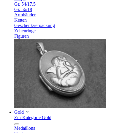
Gr. 54/17,5
Gr. 56/18
Armbänder
Ketten
Geschenkverpackung
Zehenringe
Figuren
Gold
Zur Kategorie Gold
Medaillons