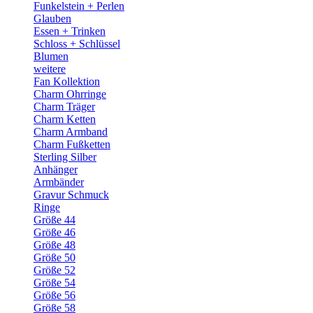
Funkelstein + Perlen
Glauben
Essen + Trinken
Schloss + Schlüssel
Blumen
weitere
Fan Kollektion
Charm Ohrringe
Charm Träger
Charm Ketten
Charm Armband
Charm Fußketten
Sterling Silber
Anhänger
Armbänder
Gravur Schmuck
Ringe
Größe 44
Größe 46
Größe 48
Größe 50
Größe 52
Größe 54
Größe 56
Größe 58