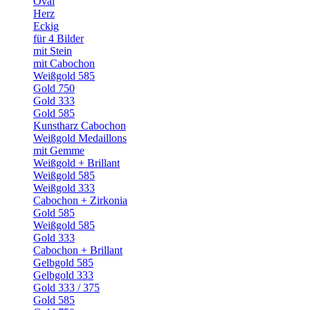
Oval
Herz
Eckig
für 4 Bilder
mit Stein
mit Cabochon
Weißgold 585
Gold 750
Gold 333
Gold 585
Kunstharz Cabochon
Weißgold Medaillons
mit Gemme
Weißgold + Brillant
Weißgold 585
Weißgold 333
Cabochon + Zirkonia
Gold 585
Weißgold 585
Gold 333
Cabochon + Brillant
Gelbgold 585
Gelbgold 333
Gold 333 / 375
Gold 585