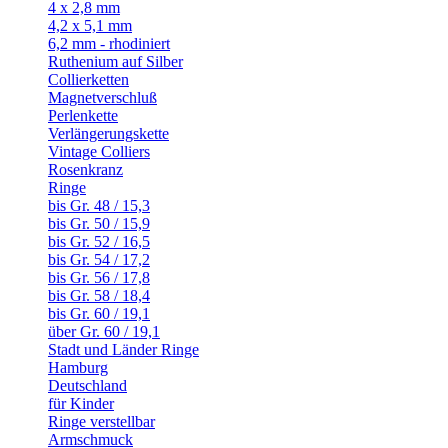
4 x 2,8 mm
4,2 x 5,1 mm
6,2 mm - rhodiniert
Ruthenium auf Silber
Collierketten
Magnetverschluß
Perlenkette
Verlängerungskette
Vintage Colliers
Rosenkranz
Ringe
bis Gr. 48 / 15,3
bis Gr. 50 / 15,9
bis Gr. 52 / 16,5
bis Gr. 54 / 17,2
bis Gr. 56 / 17,8
bis Gr. 58 / 18,4
bis Gr. 60 / 19,1
über Gr. 60 / 19,1
Stadt und Länder Ringe
Hamburg
Deutschland
für Kinder
Ringe verstellbar
Armschmuck