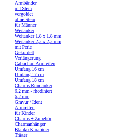
Armbänder
mit Stein
vergoldet
ohne Stein
für Männer
Weitanker
Weitanker 1,8 x 1,8 mm
Weitanker 2,2 x 2,2 mm
mit Perle
Gekordelt
Verlängerung
Cabochon Armreifen
Umfang 16 cm
Umfang 17 cm
Umfang 18 cm
Charms Rundanker
6,2 mm - rhodiniert
6,2 mm
Gravur / Ident
Armreifen
für Kinder
Charms + Zubehör
Charmanhänger
Blanko Karabiner
Träger