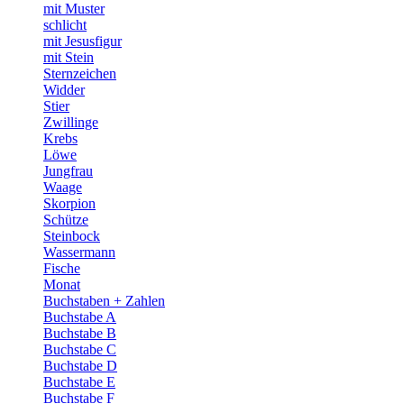
mit Muster
schlicht
mit Jesusfigur
mit Stein
Sternzeichen
Widder
Stier
Zwillinge
Krebs
Löwe
Jungfrau
Waage
Skorpion
Schütze
Steinbock
Wassermann
Fische
Monat
Buchstaben + Zahlen
Buchstabe A
Buchstabe B
Buchstabe C
Buchstabe D
Buchstabe E
Buchstabe F