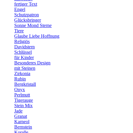
fertiger Text
Engel
Schutzpatron
Glücksbringer
Sonne Mond Sterne
Tiere
Glaube Liebe Hoffnung
Religiös
Davidstern
Schlüssel
für Kinder
Besonderes Design
mit Steinen
Zirkonia
Rubin
Bergkristall
Onyx
Perlmutt
Tigerauge
Stein Mix
Jade
Granat
Karneol
Bernstein
Koralle