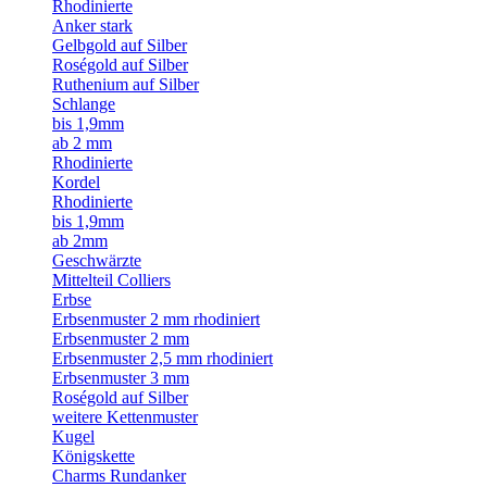
Rhodinierte
Anker stark
Gelbgold auf Silber
Roségold auf Silber
Ruthenium auf Silber
Schlange
bis 1,9mm
ab 2 mm
Rhodinierte
Kordel
Rhodinierte
bis 1,9mm
ab 2mm
Geschwärzte
Mittelteil Colliers
Erbse
Erbsenmuster 2 mm rhodiniert
Erbsenmuster 2 mm
Erbsenmuster 2,5 mm rhodiniert
Erbsenmuster 3 mm
Roségold auf Silber
weitere Kettenmuster
Kugel
Königskette
Charms Rundanker