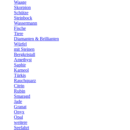
Waage
Skorpion
Schütze
Steinbock
Wassermann
Fische
Tiere
Diamanten & Brillianten
Würfel
mit Steinen
Bergkristall
Amethyst
Saphir
Karneol
Türkis
Rauchquarz
Citrin
Rubin
Smaragd
Jade
Granat
Onyx
Opal
weitere
Seefahrt