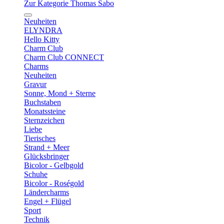
Zur Kategorie Thomas Sabo
Neuheiten
ELYNDRA
Hello Kitty
Charm Club
Charm Club CONNECT
Charms
Neuheiten
Gravur
Sonne, Mond + Sterne
Buchstaben
Monatssteine
Sternzeichen
Liebe
Tierisches
Strand + Meer
Glücksbringer
Bicolor - Gelbgold
Schuhe
Bicolor - Roségold
Ländercharms
Engel + Flügel
Sport
Technik