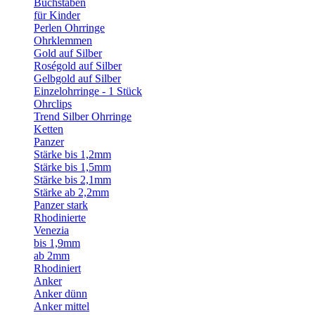
Buchstaben
für Kinder
Perlen Ohrringe
Ohrklemmen
Gold auf Silber
Roségold auf Silber
Gelbgold auf Silber
Einzelohrringe - 1 Stück
Ohrclips
Trend Silber Ohrringe
Ketten
Panzer
Stärke bis 1,2mm
Stärke bis 1,5mm
Stärke bis 2,1mm
Stärke ab 2,2mm
Panzer stark
Rhodinierte
Venezia
bis 1,9mm
ab 2mm
Rhodiniert
Anker
Anker dünn
Anker mittel