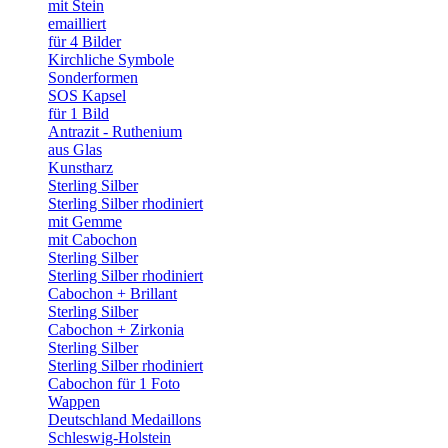
mit Stein
emailliert
für 4 Bilder
Kirchliche Symbole
Sonderformen
SOS Kapsel
für 1 Bild
Antrazit - Ruthenium
aus Glas
Kunstharz
Sterling Silber
Sterling Silber rhodiniert
mit Gemme
mit Cabochon
Sterling Silber
Sterling Silber rhodiniert
Cabochon + Brillant
Sterling Silber
Cabochon + Zirkonia
Sterling Silber
Sterling Silber rhodiniert
Cabochon für 1 Foto
Wappen
Deutschland Medaillons
Schleswig-Holstein