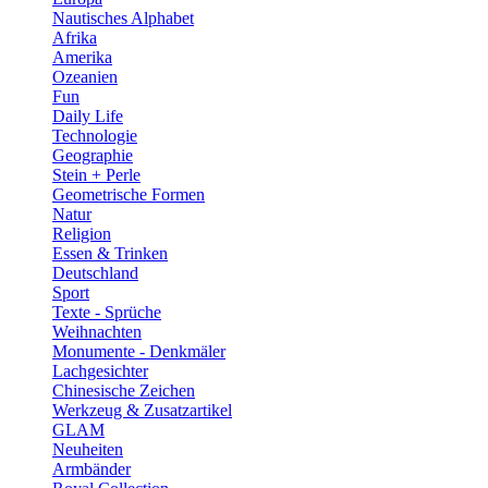
Nautisches Alphabet
Afrika
Amerika
Ozeanien
Fun
Daily Life
Technologie
Geographie
Stein + Perle
Geometrische Formen
Natur
Religion
Essen & Trinken
Deutschland
Sport
Texte - Sprüche
Weihnachten
Monumente - Denkmäler
Lachgesichter
Chinesische Zeichen
Werkzeug & Zusatzartikel
GLAM
Neuheiten
Armbänder