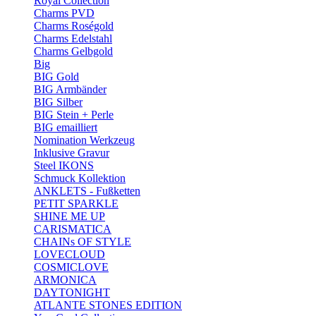
Royal Collection
Charms PVD
Charms Roségold
Charms Edelstahl
Charms Gelbgold
Big
BIG Gold
BIG Armbänder
BIG Silber
BIG Stein + Perle
BIG emailliert
Nomination Werkzeug
Inklusive Gravur
Steel IKONS
Schmuck Kollektion
ANKLETS - Fußketten
PETIT SPARKLE
SHINE ME UP
CARISMATICA
CHAINs OF STYLE
LOVECLOUD
COSMICLOVE
ARMONICA
DAYTONIGHT
ATLANTE STONES EDITION