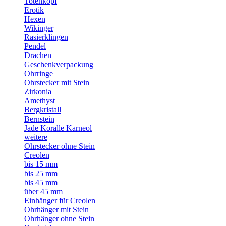
Totenkopf
Erotik
Hexen
Wikinger
Rasierklingen
Pendel
Drachen
Geschenkverpackung
Ohrringe
Ohrstecker mit Stein
Zirkonia
Amethyst
Bergkristall
Bernstein
Jade Koralle Karneol
weitere
Ohrstecker ohne Stein
Creolen
bis 15 mm
bis 25 mm
bis 45 mm
über 45 mm
Einhänger für Creolen
Ohrhänger mit Stein
Ohrhänger ohne Stein