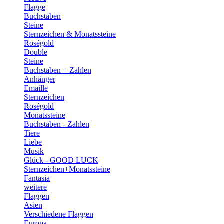
Flagge
Buchstaben
Steine
Sternzeichen & Monatssteine
Roségold
Double
Steine
Buchstaben + Zahlen
Anhänger
Emaille
Sternzeichen
Roségold
Monatssteine
Buchstaben - Zahlen
Tiere
Liebe
Musik
Glück - GOOD LUCK
Sternzeichen+Monatssteine
Fantasia
weitere
Flaggen
Asien
Verschiedene Flaggen
Europa