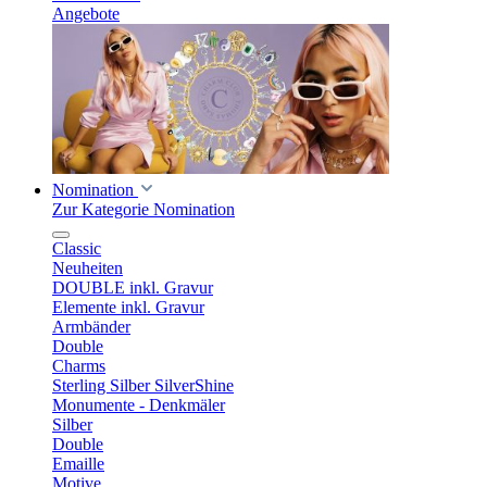
Angebote
Nomination
Zur Kategorie Nomination
Classic
Neuheiten
DOUBLE inkl. Gravur
Elemente inkl. Gravur
Armbänder
Double
Charms
Sterling Silber SilverShine
Monumente - Denkmäler
Silber
Double
Emaille
Motive