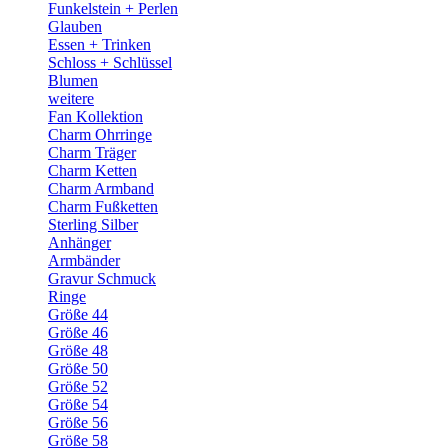
Funkelstein + Perlen
Glauben
Essen + Trinken
Schloss + Schlüssel
Blumen
weitere
Fan Kollektion
Charm Ohrringe
Charm Träger
Charm Ketten
Charm Armband
Charm Fußketten
Sterling Silber
Anhänger
Armbänder
Gravur Schmuck
Ringe
Größe 44
Größe 46
Größe 48
Größe 50
Größe 52
Größe 54
Größe 56
Größe 58