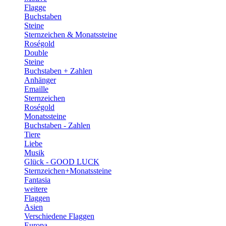
Flagge
Buchstaben
Steine
Sternzeichen & Monatssteine
Roségold
Double
Steine
Buchstaben + Zahlen
Anhänger
Emaille
Sternzeichen
Roségold
Monatssteine
Buchstaben - Zahlen
Tiere
Liebe
Musik
Glück - GOOD LUCK
Sternzeichen+Monatssteine
Fantasia
weitere
Flaggen
Asien
Verschiedene Flaggen
Europa