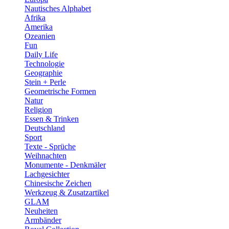
Nautisches Alphabet
Afrika
Amerika
Ozeanien
Fun
Daily Life
Technologie
Geographie
Stein + Perle
Geometrische Formen
Natur
Religion
Essen & Trinken
Deutschland
Sport
Texte - Sprüche
Weihnachten
Monumente - Denkmäler
Lachgesichter
Chinesische Zeichen
Werkzeug & Zusatzartikel
GLAM
Neuheiten
Armbänder