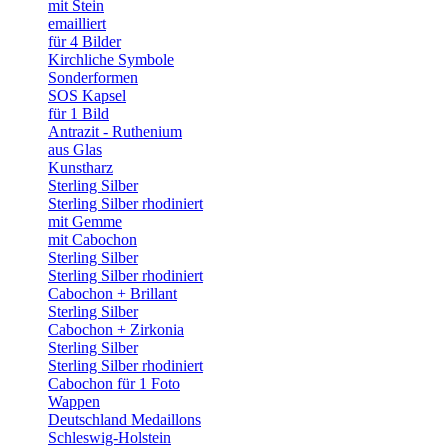
mit Stein
emailliert
für 4 Bilder
Kirchliche Symbole
Sonderformen
SOS Kapsel
für 1 Bild
Antrazit - Ruthenium
aus Glas
Kunstharz
Sterling Silber
Sterling Silber rhodiniert
mit Gemme
mit Cabochon
Sterling Silber
Sterling Silber rhodiniert
Cabochon + Brillant
Sterling Silber
Cabochon + Zirkonia
Sterling Silber
Sterling Silber rhodiniert
Cabochon für 1 Foto
Wappen
Deutschland Medaillons
Schleswig-Holstein