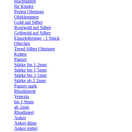
Buchstaben
für Kinder
Perlen Ohrringe
Ohrklemmen
Gold auf Silber
Roségold auf Silber
Gelbgold auf Silber
Einzelohrringe - 1 Stück
Ohrclips
Trend Silber Ohrringe
Ketten
Panzer
Stärke bis 1,2mm
Stärke bis 1,5mm
Stärke bis 2,1mm
Stärke ab 2,2mm
Panzer stark
Rhodinierte
Venezia
bis 1,9mm
ab 2mm
Rhodiniert
Anker
Anker dünn
Anker mittel