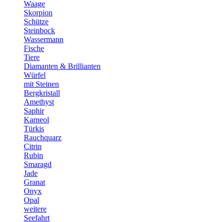
Waage
Skorpion
Schütze
Steinbock
Wassermann
Fische
Tiere
Diamanten & Brillianten
Würfel
mit Steinen
Bergkristall
Amethyst
Saphir
Karneol
Türkis
Rauchquarz
Citrin
Rubin
Smaragd
Jade
Granat
Onyx
Opal
weitere
Seefahrt