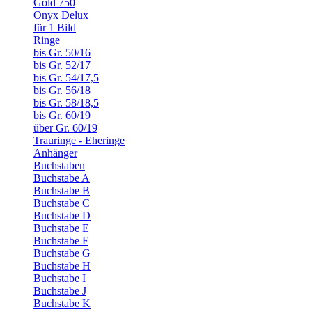
Gold 750
Onyx Delux
für 1 Bild
Ringe
bis Gr. 50/16
bis Gr. 52/17
bis Gr. 54/17,5
bis Gr. 56/18
bis Gr. 58/18,5
bis Gr. 60/19
über Gr. 60/19
Trauringe - Eheringe
Anhänger
Buchstaben
Buchstabe A
Buchstabe B
Buchstabe C
Buchstabe D
Buchstabe E
Buchstabe F
Buchstabe G
Buchstabe H
Buchstabe I
Buchstabe J
Buchstabe K