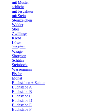
mit Muster
schlicht
mit Jesusfigur
mit Stein
Sternzeichen
Widder
Stier
Zwillinge
Krebs
Löwe
Jungfrau
Waage
Skorpion
Schütze
Steinbock
Wassermann
Fische
Monat
Buchstaben + Zahlen
Buchstabe A
Buchstabe B
Buchstabe C
Buchstabe D
Buchstabe E
Buchstabe F