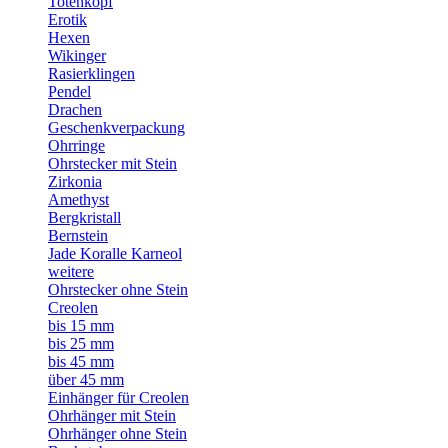
Totenkopf
Erotik
Hexen
Wikinger
Rasierklingen
Pendel
Drachen
Geschenkverpackung
Ohrringe
Ohrstecker mit Stein
Zirkonia
Amethyst
Bergkristall
Bernstein
Jade Koralle Karneol
weitere
Ohrstecker ohne Stein
Creolen
bis 15 mm
bis 25 mm
bis 45 mm
über 45 mm
Einhänger für Creolen
Ohrhänger mit Stein
Ohrhänger ohne Stein