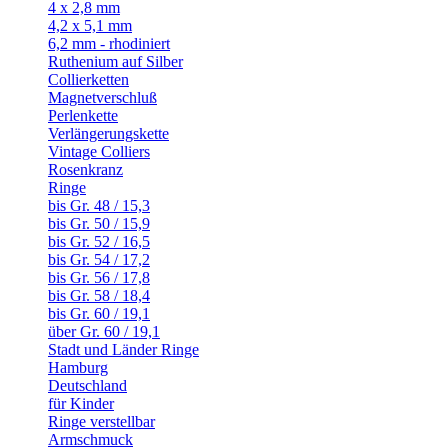
4 x 2,8 mm
4,2 x 5,1 mm
6,2 mm - rhodiniert
Ruthenium auf Silber
Collierketten
Magnetverschluß
Perlenkette
Verlängerungskette
Vintage Colliers
Rosenkranz
Ringe
bis Gr. 48 / 15,3
bis Gr. 50 / 15,9
bis Gr. 52 / 16,5
bis Gr. 54 / 17,2
bis Gr. 56 / 17,8
bis Gr. 58 / 18,4
bis Gr. 60 / 19,1
über Gr. 60 / 19,1
Stadt und Länder Ringe
Hamburg
Deutschland
für Kinder
Ringe verstellbar
Armschmuck