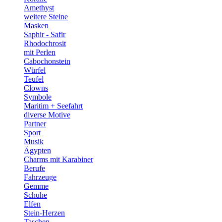
Amethyst
weitere Steine
Masken
Saphir - Safir
Rhodochrosit
mit Perlen
Cabochonstein
Würfel
Teufel
Clowns
Symbole
Maritim + Seefahrt
diverse Motive
Partner
Sport
Musik
Ägypten
Charms mit Karabiner
Berufe
Fahrzeuge
Gemme
Schuhe
Elfen
Stein-Herzen
Taschen