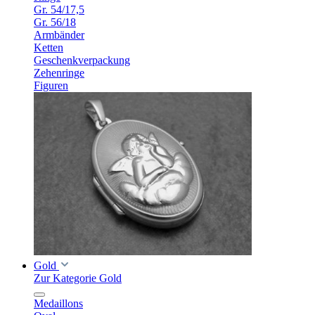
Gr. 54/17,5
Gr. 56/18
Armbänder
Ketten
Geschenkverpackung
Zehenringe
Figuren
Gold
Zur Kategorie Gold
Medaillons