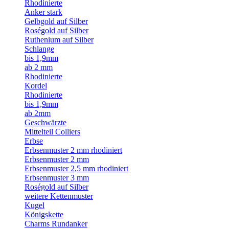
Rhodinierte
Anker stark
Gelbgold auf Silber
Roségold auf Silber
Ruthenium auf Silber
Schlange
bis 1,9mm
ab 2 mm
Rhodinierte
Kordel
Rhodinierte
bis 1,9mm
ab 2mm
Geschwärzte
Mittelteil Colliers
Erbse
Erbsenmuster 2 mm rhodiniert
Erbsenmuster 2 mm
Erbsenmuster 2,5 mm rhodiniert
Erbsenmuster 3 mm
Roségold auf Silber
weitere Kettenmuster
Kugel
Königskette
Charms Rundanker