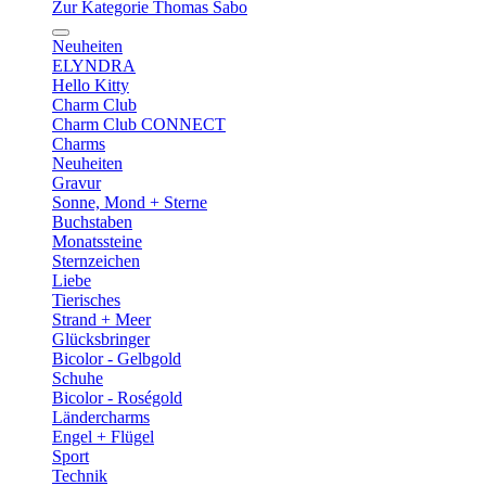
Zur Kategorie Thomas Sabo
Neuheiten
ELYNDRA
Hello Kitty
Charm Club
Charm Club CONNECT
Charms
Neuheiten
Gravur
Sonne, Mond + Sterne
Buchstaben
Monatssteine
Sternzeichen
Liebe
Tierisches
Strand + Meer
Glücksbringer
Bicolor - Gelbgold
Schuhe
Bicolor - Roségold
Ländercharms
Engel + Flügel
Sport
Technik