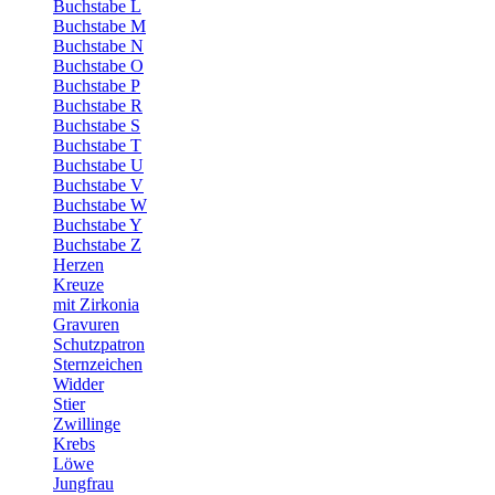
Buchstabe L
Buchstabe M
Buchstabe N
Buchstabe O
Buchstabe P
Buchstabe R
Buchstabe S
Buchstabe T
Buchstabe U
Buchstabe V
Buchstabe W
Buchstabe Y
Buchstabe Z
Herzen
Kreuze
mit Zirkonia
Gravuren
Schutzpatron
Sternzeichen
Widder
Stier
Zwillinge
Krebs
Löwe
Jungfrau