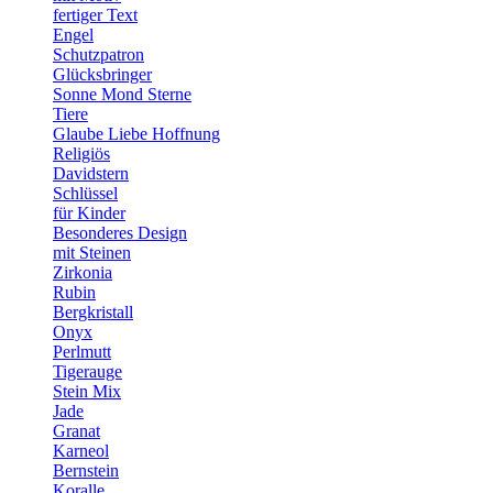
fertiger Text
Engel
Schutzpatron
Glücksbringer
Sonne Mond Sterne
Tiere
Glaube Liebe Hoffnung
Religiös
Davidstern
Schlüssel
für Kinder
Besonderes Design
mit Steinen
Zirkonia
Rubin
Bergkristall
Onyx
Perlmutt
Tigerauge
Stein Mix
Jade
Granat
Karneol
Bernstein
Koralle