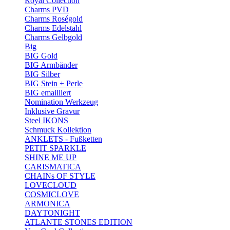
Royal Collection
Charms PVD
Charms Roségold
Charms Edelstahl
Charms Gelbgold
Big
BIG Gold
BIG Armbänder
BIG Silber
BIG Stein + Perle
BIG emailliert
Nomination Werkzeug
Inklusive Gravur
Steel IKONS
Schmuck Kollektion
ANKLETS - Fußketten
PETIT SPARKLE
SHINE ME UP
CARISMATICA
CHAINs OF STYLE
LOVECLOUD
COSMICLOVE
ARMONICA
DAYTONIGHT
ATLANTE STONES EDITION