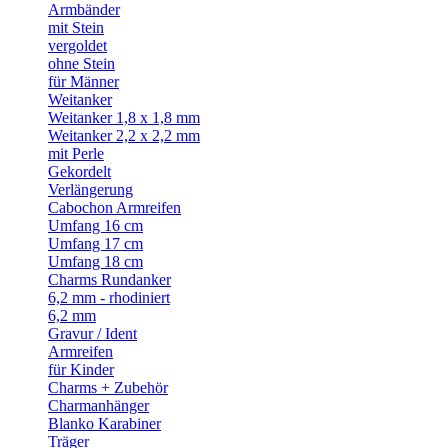
Armbänder
mit Stein
vergoldet
ohne Stein
für Männer
Weitanker
Weitanker 1,8 x 1,8 mm
Weitanker 2,2 x 2,2 mm
mit Perle
Gekordelt
Verlängerung
Cabochon Armreifen
Umfang 16 cm
Umfang 17 cm
Umfang 18 cm
Charms Rundanker
6,2 mm - rhodiniert
6,2 mm
Gravur / Ident
Armreifen
für Kinder
Charms + Zubehör
Charmanhänger
Blanko Karabiner
Träger