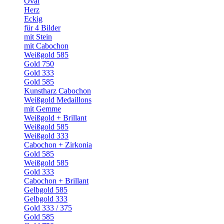
Oval
Herz
Eckig
für 4 Bilder
mit Stein
mit Cabochon
Weißgold 585
Gold 750
Gold 333
Gold 585
Kunstharz Cabochon
Weißgold Medaillons
mit Gemme
Weißgold + Brillant
Weißgold 585
Weißgold 333
Cabochon + Zirkonia
Gold 585
Weißgold 585
Gold 333
Cabochon + Brillant
Gelbgold 585
Gelbgold 333
Gold 333 / 375
Gold 585