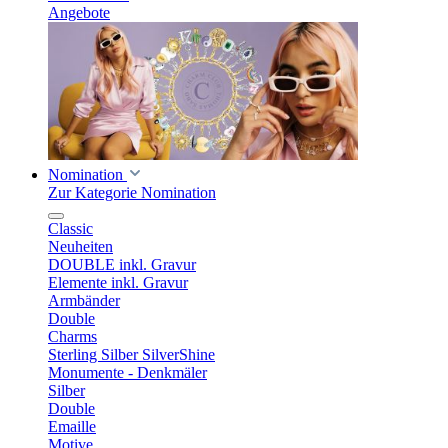
Angebote
Nomination
Zur Kategorie Nomination
Classic
Neuheiten
DOUBLE inkl. Gravur
Elemente inkl. Gravur
Armbänder
Double
Charms
Sterling Silber SilverShine
Monumente - Denkmäler
Silber
Double
Emaille
Motive