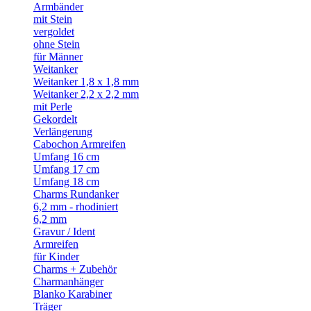
Armbänder
mit Stein
vergoldet
ohne Stein
für Männer
Weitanker
Weitanker 1,8 x 1,8 mm
Weitanker 2,2 x 2,2 mm
mit Perle
Gekordelt
Verlängerung
Cabochon Armreifen
Umfang 16 cm
Umfang 17 cm
Umfang 18 cm
Charms Rundanker
6,2 mm - rhodiniert
6,2 mm
Gravur / Ident
Armreifen
für Kinder
Charms + Zubehör
Charmanhänger
Blanko Karabiner
Träger