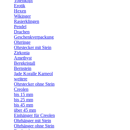
Totenkopf
Erotik
Hexen
Wikinger
Rasierklingen
Pendel
Drachen
Geschenkverpackung
Ohrringe
Ohrstecker mit Stein
Zirkonia
Amethyst
Bergkristall
Bernstein
Jade Koralle Karneol
weitere
Ohrstecker ohne Stein
Creolen
bis 15 mm
bis 25 mm
bis 45 mm
über 45 mm
Einhänger für Creolen
Ohrhänger mit Stein
Ohrhänger ohne Stein