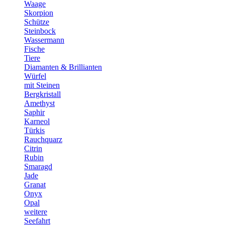
Waage
Skorpion
Schütze
Steinbock
Wassermann
Fische
Tiere
Diamanten & Brillianten
Würfel
mit Steinen
Bergkristall
Amethyst
Saphir
Karneol
Türkis
Rauchquarz
Citrin
Rubin
Smaragd
Jade
Granat
Onyx
Opal
weitere
Seefahrt