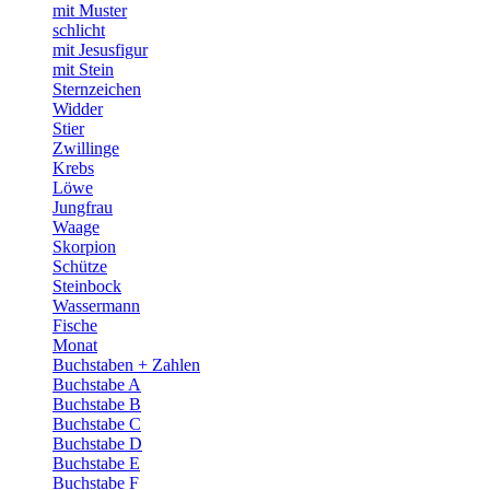
mit Muster
schlicht
mit Jesusfigur
mit Stein
Sternzeichen
Widder
Stier
Zwillinge
Krebs
Löwe
Jungfrau
Waage
Skorpion
Schütze
Steinbock
Wassermann
Fische
Monat
Buchstaben + Zahlen
Buchstabe A
Buchstabe B
Buchstabe C
Buchstabe D
Buchstabe E
Buchstabe F