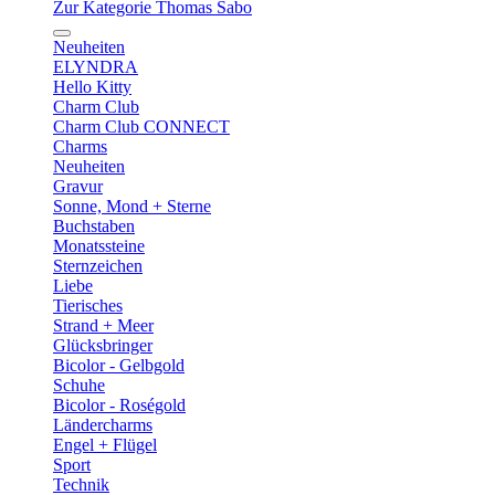
Zur Kategorie Thomas Sabo
Neuheiten
ELYNDRA
Hello Kitty
Charm Club
Charm Club CONNECT
Charms
Neuheiten
Gravur
Sonne, Mond + Sterne
Buchstaben
Monatssteine
Sternzeichen
Liebe
Tierisches
Strand + Meer
Glücksbringer
Bicolor - Gelbgold
Schuhe
Bicolor - Roségold
Ländercharms
Engel + Flügel
Sport
Technik