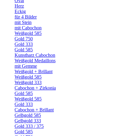
Oval
Herz
Eckig
für 4 Bilder
mit Stein
mit Cabochon
Weißgold 585
Gold 750
Gold 333
Gold 585
Kunstharz Cabochon
Weißgold Medaillons
mit Gemme
Weißgold + Brillant
Weißgold 585
Weißgold 333
Cabochon + Zirkonia
Gold 585
Weißgold 585
Gold 333
Cabochon + Brillant
Gelbgold 585
Gelbgold 333
Gold 333 / 375
Gold 585