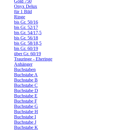
Gold 750
Onyx Delux
für 1 Bild
Ringe
bis Gr. 50/16
bis Gr. 52/17
bis Gr. 54/17,5
bis Gr. 56/18
bis Gr. 58/18,5
bis Gr. 60/19
über Gr. 60/19
Trauringe - Eheringe
Anhänger
Buchstaben
Buchstabe A
Buchstabe B
Buchstabe C
Buchstabe D
Buchstabe E
Buchstabe F
Buchstabe G
Buchstabe H
Buchstabe I
Buchstabe J
Buchstabe K