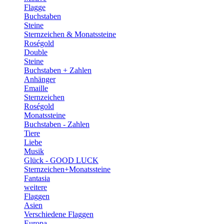
Flagge
Buchstaben
Steine
Sternzeichen & Monatssteine
Roségold
Double
Steine
Buchstaben + Zahlen
Anhänger
Emaille
Sternzeichen
Roségold
Monatssteine
Buchstaben - Zahlen
Tiere
Liebe
Musik
Glück - GOOD LUCK
Sternzeichen+Monatssteine
Fantasia
weitere
Flaggen
Asien
Verschiedene Flaggen
Europa