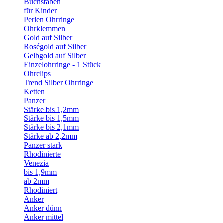
Buchstaben
für Kinder
Perlen Ohrringe
Ohrklemmen
Gold auf Silber
Roségold auf Silber
Gelbgold auf Silber
Einzelohrringe - 1 Stück
Ohrclips
Trend Silber Ohrringe
Ketten
Panzer
Stärke bis 1,2mm
Stärke bis 1,5mm
Stärke bis 2,1mm
Stärke ab 2,2mm
Panzer stark
Rhodinierte
Venezia
bis 1,9mm
ab 2mm
Rhodiniert
Anker
Anker dünn
Anker mittel