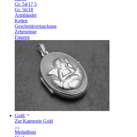
Gr. 54/17,5
Gr. 56/18
Armbänder
Ketten
Geschenkverpackung
Zehenringe
Figuren
Gold
Zur Kategorie Gold
Medaillons