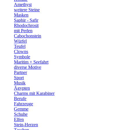
Amethyst
weitere Steine
Masken
Saphir - Safir
Rhodochrosit
mit Perlen
Cabochonstein
Würfel
Teufel
Clowns
Symbole
Maritim + Seefahrt
diverse Motive
Partner
Sport
Musik
Ägypten
Charms mit Karabiner
Berufe
Fahrzeuge
Gemme
Schuhe
Elfen
Stein-Herzen
Taschen