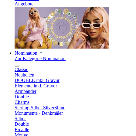
Angebote
Nomination
Zur Kategorie Nomination
Classic
Neuheiten
DOUBLE inkl. Gravur
Elemente inkl. Gravur
Armbänder
Double
Charms
Sterling Silber SilverShine
Monumente - Denkmäler
Silber
Double
Emaille
Motive