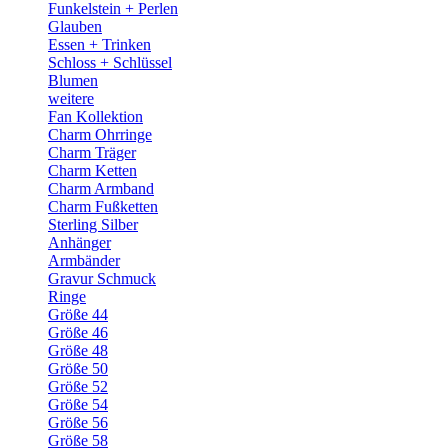
Funkelstein + Perlen
Glauben
Essen + Trinken
Schloss + Schlüssel
Blumen
weitere
Fan Kollektion
Charm Ohrringe
Charm Träger
Charm Ketten
Charm Armband
Charm Fußketten
Sterling Silber
Anhänger
Armbänder
Gravur Schmuck
Ringe
Größe 44
Größe 46
Größe 48
Größe 50
Größe 52
Größe 54
Größe 56
Größe 58