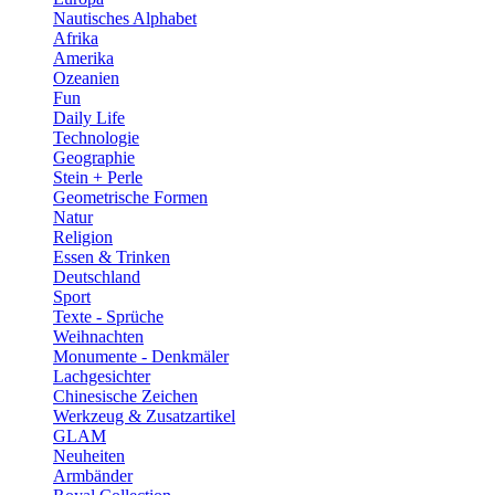
Nautisches Alphabet
Afrika
Amerika
Ozeanien
Fun
Daily Life
Technologie
Geographie
Stein + Perle
Geometrische Formen
Natur
Religion
Essen & Trinken
Deutschland
Sport
Texte - Sprüche
Weihnachten
Monumente - Denkmäler
Lachgesichter
Chinesische Zeichen
Werkzeug & Zusatzartikel
GLAM
Neuheiten
Armbänder