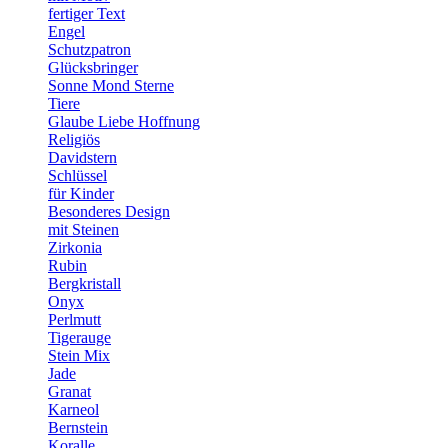
fertiger Text
Engel
Schutzpatron
Glücksbringer
Sonne Mond Sterne
Tiere
Glaube Liebe Hoffnung
Religiös
Davidstern
Schlüssel
für Kinder
Besonderes Design
mit Steinen
Zirkonia
Rubin
Bergkristall
Onyx
Perlmutt
Tigerauge
Stein Mix
Jade
Granat
Karneol
Bernstein
Koralle