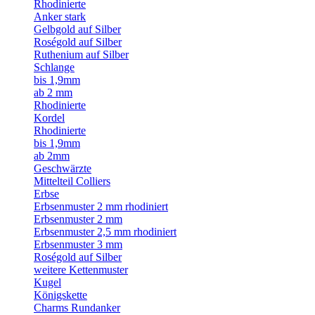
Rhodinierte
Anker stark
Gelbgold auf Silber
Roségold auf Silber
Ruthenium auf Silber
Schlange
bis 1,9mm
ab 2 mm
Rhodinierte
Kordel
Rhodinierte
bis 1,9mm
ab 2mm
Geschwärzte
Mittelteil Colliers
Erbse
Erbsenmuster 2 mm rhodiniert
Erbsenmuster 2 mm
Erbsenmuster 2,5 mm rhodiniert
Erbsenmuster 3 mm
Roségold auf Silber
weitere Kettenmuster
Kugel
Königskette
Charms Rundanker