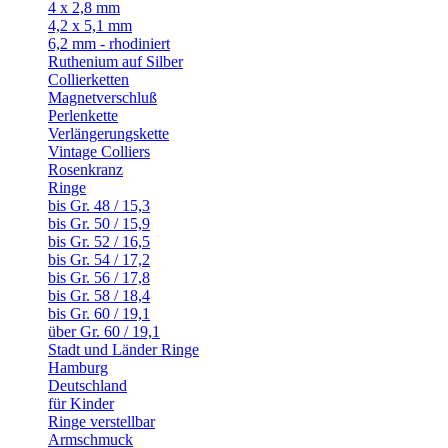
4 x 2,8 mm
4,2 x 5,1 mm
6,2 mm - rhodiniert
Ruthenium auf Silber
Collierketten
Magnetverschluß
Perlenkette
Verlängerungskette
Vintage Colliers
Rosenkranz
Ringe
bis Gr. 48 / 15,3
bis Gr. 50 / 15,9
bis Gr. 52 / 16,5
bis Gr. 54 / 17,2
bis Gr. 56 / 17,8
bis Gr. 58 / 18,4
bis Gr. 60 / 19,1
über Gr. 60 / 19,1
Stadt und Länder Ringe
Hamburg
Deutschland
für Kinder
Ringe verstellbar
Armschmuck