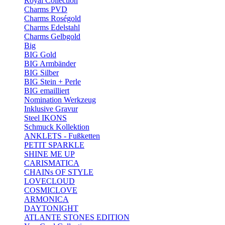
Royal Collection
Charms PVD
Charms Roségold
Charms Edelstahl
Charms Gelbgold
Big
BIG Gold
BIG Armbänder
BIG Silber
BIG Stein + Perle
BIG emailliert
Nomination Werkzeug
Inklusive Gravur
Steel IKONS
Schmuck Kollektion
ANKLETS - Fußketten
PETIT SPARKLE
SHINE ME UP
CARISMATICA
CHAINs OF STYLE
LOVECLOUD
COSMICLOVE
ARMONICA
DAYTONIGHT
ATLANTE STONES EDITION