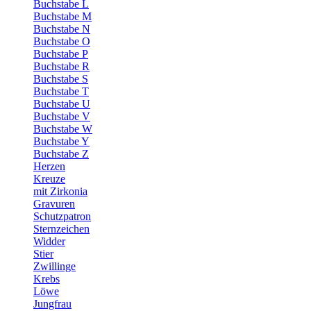
Buchstabe L
Buchstabe M
Buchstabe N
Buchstabe O
Buchstabe P
Buchstabe R
Buchstabe S
Buchstabe T
Buchstabe U
Buchstabe V
Buchstabe W
Buchstabe Y
Buchstabe Z
Herzen
Kreuze
mit Zirkonia
Gravuren
Schutzpatron
Sternzeichen
Widder
Stier
Zwillinge
Krebs
Löwe
Jungfrau