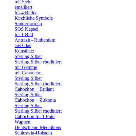
mit Stein
emailliert
für 4 Bilder
Kirchliche Symbole
Sonderformen
SOS Kapsel
für 1 Bild
Antrazit - Ruthenium
aus Glas
Kunstharz
Sterling Silber
Sterling Silber rhodiniert
mit Gemme
mit Cabochon
Sterling Silber
Sterling Silber rhodiniert
Cabochon + Brillant
Sterling Silber
Cabochon + Zirkonia
Sterling Silber
Sterling Silber rhodiniert
Cabochon für 1 Foto
Wappen
Deutschland Medaillons
Schleswig-Holstein