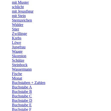
mit Muster
schlicht
mit Jesusfigur
mit Stein
Sternzeichen
Widder
Stier
Zwillinge
Krebs
Löwe
Jungfrau
Waage
Skorpion
Schütze
Steinbock
Wassermann
Fische
Monat
Buchstaben + Zahlen
Buchstabe A
Buchstabe B
Buchstabe C
Buchstabe D
Buchstabe E
Buchstabe F