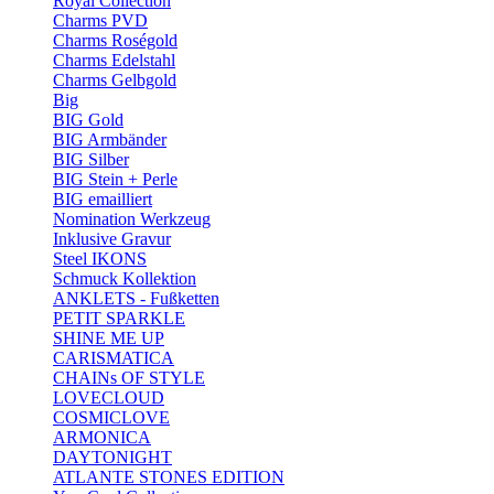
Royal Collection
Charms PVD
Charms Roségold
Charms Edelstahl
Charms Gelbgold
Big
BIG Gold
BIG Armbänder
BIG Silber
BIG Stein + Perle
BIG emailliert
Nomination Werkzeug
Inklusive Gravur
Steel IKONS
Schmuck Kollektion
ANKLETS - Fußketten
PETIT SPARKLE
SHINE ME UP
CARISMATICA
CHAINs OF STYLE
LOVECLOUD
COSMICLOVE
ARMONICA
DAYTONIGHT
ATLANTE STONES EDITION