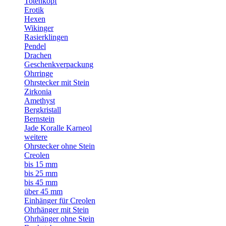
Totenkopf
Erotik
Hexen
Wikinger
Rasierklingen
Pendel
Drachen
Geschenkverpackung
Ohrringe
Ohrstecker mit Stein
Zirkonia
Amethyst
Bergkristall
Bernstein
Jade Koralle Karneol
weitere
Ohrstecker ohne Stein
Creolen
bis 15 mm
bis 25 mm
bis 45 mm
über 45 mm
Einhänger für Creolen
Ohrhänger mit Stein
Ohrhänger ohne Stein