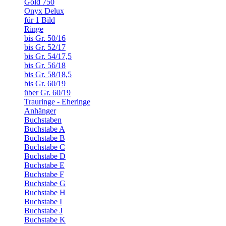
Gold 750
Onyx Delux
für 1 Bild
Ringe
bis Gr. 50/16
bis Gr. 52/17
bis Gr. 54/17,5
bis Gr. 56/18
bis Gr. 58/18,5
bis Gr. 60/19
über Gr. 60/19
Trauringe - Eheringe
Anhänger
Buchstaben
Buchstabe A
Buchstabe B
Buchstabe C
Buchstabe D
Buchstabe E
Buchstabe F
Buchstabe G
Buchstabe H
Buchstabe I
Buchstabe J
Buchstabe K