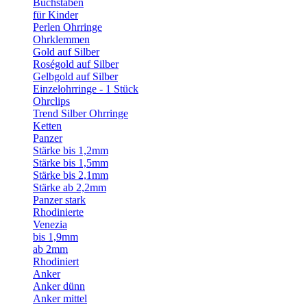
Buchstaben
für Kinder
Perlen Ohrringe
Ohrklemmen
Gold auf Silber
Roségold auf Silber
Gelbgold auf Silber
Einzelohrringe - 1 Stück
Ohrclips
Trend Silber Ohrringe
Ketten
Panzer
Stärke bis 1,2mm
Stärke bis 1,5mm
Stärke bis 2,1mm
Stärke ab 2,2mm
Panzer stark
Rhodinierte
Venezia
bis 1,9mm
ab 2mm
Rhodiniert
Anker
Anker dünn
Anker mittel