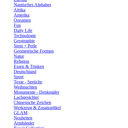
Nautisches Alphabet
Afrika
Amerika
Ozeanien
Fun
Daily Life
Technologie
Geographie
Stein + Perle
Geometrische Formen
Natur
Religion
Essen & Trinken
Deutschland
Sport
Texte - Sprüche
Weihnachten
Monumente - Denkmäler
Lachgesichter
Chinesische Zeichen
Werkzeug & Zusatzartikel
GLAM
Neuheiten
Armbänder