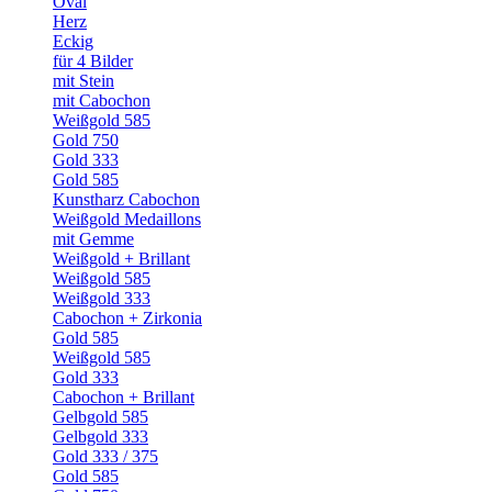
Oval
Herz
Eckig
für 4 Bilder
mit Stein
mit Cabochon
Weißgold 585
Gold 750
Gold 333
Gold 585
Kunstharz Cabochon
Weißgold Medaillons
mit Gemme
Weißgold + Brillant
Weißgold 585
Weißgold 333
Cabochon + Zirkonia
Gold 585
Weißgold 585
Gold 333
Cabochon + Brillant
Gelbgold 585
Gelbgold 333
Gold 333 / 375
Gold 585