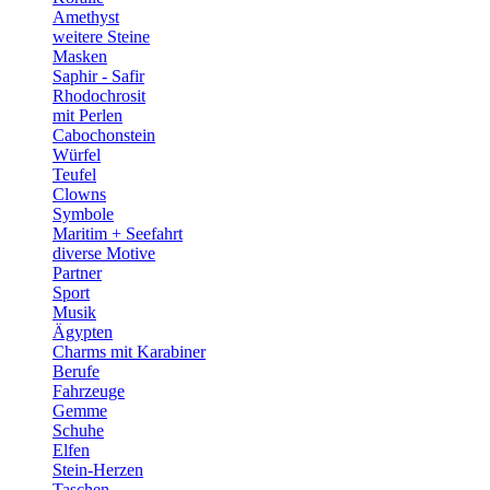
Amethyst
weitere Steine
Masken
Saphir - Safir
Rhodochrosit
mit Perlen
Cabochonstein
Würfel
Teufel
Clowns
Symbole
Maritim + Seefahrt
diverse Motive
Partner
Sport
Musik
Ägypten
Charms mit Karabiner
Berufe
Fahrzeuge
Gemme
Schuhe
Elfen
Stein-Herzen
Taschen