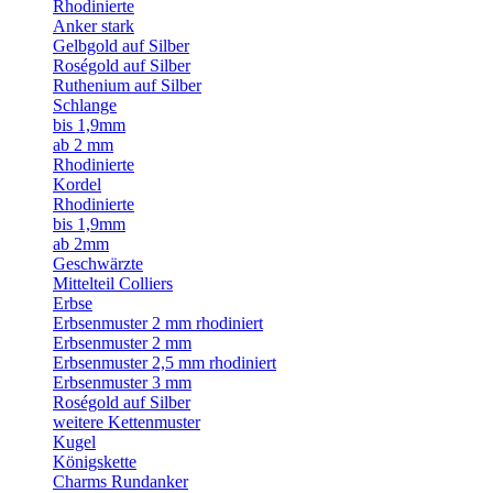
Rhodinierte
Anker stark
Gelbgold auf Silber
Roségold auf Silber
Ruthenium auf Silber
Schlange
bis 1,9mm
ab 2 mm
Rhodinierte
Kordel
Rhodinierte
bis 1,9mm
ab 2mm
Geschwärzte
Mittelteil Colliers
Erbse
Erbsenmuster 2 mm rhodiniert
Erbsenmuster 2 mm
Erbsenmuster 2,5 mm rhodiniert
Erbsenmuster 3 mm
Roségold auf Silber
weitere Kettenmuster
Kugel
Königskette
Charms Rundanker