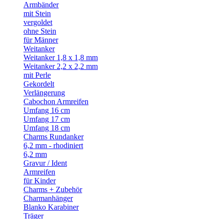
Armbänder
mit Stein
vergoldet
ohne Stein
für Männer
Weitanker
Weitanker 1,8 x 1,8 mm
Weitanker 2,2 x 2,2 mm
mit Perle
Gekordelt
Verlängerung
Cabochon Armreifen
Umfang 16 cm
Umfang 17 cm
Umfang 18 cm
Charms Rundanker
6,2 mm - rhodiniert
6,2 mm
Gravur / Ident
Armreifen
für Kinder
Charms + Zubehör
Charmanhänger
Blanko Karabiner
Träger