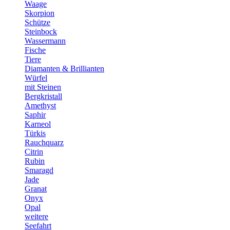
Waage
Skorpion
Schütze
Steinbock
Wassermann
Fische
Tiere
Diamanten & Brillianten
Würfel
mit Steinen
Bergkristall
Amethyst
Saphir
Karneol
Türkis
Rauchquarz
Citrin
Rubin
Smaragd
Jade
Granat
Onyx
Opal
weitere
Seefahrt