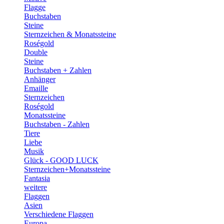
Flagge
Buchstaben
Steine
Sternzeichen & Monatssteine
Roségold
Double
Steine
Buchstaben + Zahlen
Anhänger
Emaille
Sternzeichen
Roségold
Monatssteine
Buchstaben - Zahlen
Tiere
Liebe
Musik
Glück - GOOD LUCK
Sternzeichen+Monatssteine
Fantasia
weitere
Flaggen
Asien
Verschiedene Flaggen
Europa