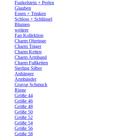
Funkelstein + Perlen
Glauben
Essen + Trinken
Schloss + Schlüssel
Blumen
weitere
Fan Kollektion
Charm Ohrringe
Charm Träger
Charm Ketten
Charm Armband
Charm Fußketten
Sterling Silber
Anhänger
Armbänder
Gravur Schmuck
Ringe
Größe 44
Größe 46
Größe 48
Größe 50
Größe 52
Größe 54
Größe 56
Größe 58