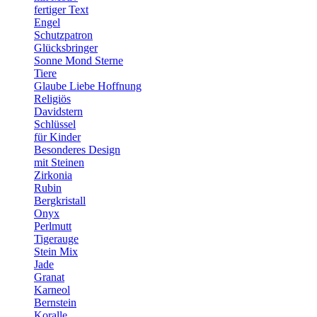
fertiger Text
Engel
Schutzpatron
Glücksbringer
Sonne Mond Sterne
Tiere
Glaube Liebe Hoffnung
Religiös
Davidstern
Schlüssel
für Kinder
Besonderes Design
mit Steinen
Zirkonia
Rubin
Bergkristall
Onyx
Perlmutt
Tigerauge
Stein Mix
Jade
Granat
Karneol
Bernstein
Koralle