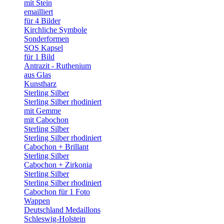
mit Stein
emailliert
für 4 Bilder
Kirchliche Symbole
Sonderformen
SOS Kapsel
für 1 Bild
Antrazit - Ruthenium
aus Glas
Kunstharz
Sterling Silber
Sterling Silber rhodiniert
mit Gemme
mit Cabochon
Sterling Silber
Sterling Silber rhodiniert
Cabochon + Brillant
Sterling Silber
Cabochon + Zirkonia
Sterling Silber
Sterling Silber rhodiniert
Cabochon für 1 Foto
Wappen
Deutschland Medaillons
Schleswig-Holstein