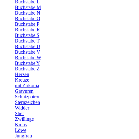
Buchstabe L
Buchstabe M
Buchstabe N
Buchstabe O
Buchstabe P
Buchstabe R
Buchstabe S
Buchstabe T
Buchstabe U
Buchstabe V
Buchstabe W
Buchstabe Y
Buchstabe Z
Herzen
Kreuze
mit Zirkonia
Gravuren
Schutzpatron
Sternzeichen
Widder
Stier
Zwillinge
Krebs
Löwe
Jungfrau