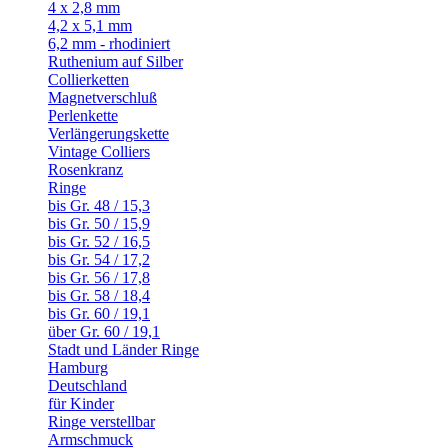
4 x 2,8 mm
4,2 x 5,1 mm
6,2 mm - rhodiniert
Ruthenium auf Silber
Collierketten
Magnetverschluß
Perlenkette
Verlängerungskette
Vintage Colliers
Rosenkranz
Ringe
bis Gr. 48 / 15,3
bis Gr. 50 / 15,9
bis Gr. 52 / 16,5
bis Gr. 54 / 17,2
bis Gr. 56 / 17,8
bis Gr. 58 / 18,4
bis Gr. 60 / 19,1
über Gr. 60 / 19,1
Stadt und Länder Ringe
Hamburg
Deutschland
für Kinder
Ringe verstellbar
Armschmuck