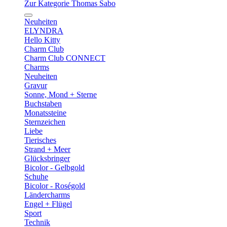
Zur Kategorie Thomas Sabo
Neuheiten
ELYNDRA
Hello Kitty
Charm Club
Charm Club CONNECT
Charms
Neuheiten
Gravur
Sonne, Mond + Sterne
Buchstaben
Monatssteine
Sternzeichen
Liebe
Tierisches
Strand + Meer
Glücksbringer
Bicolor - Gelbgold
Schuhe
Bicolor - Roségold
Ländercharms
Engel + Flügel
Sport
Technik