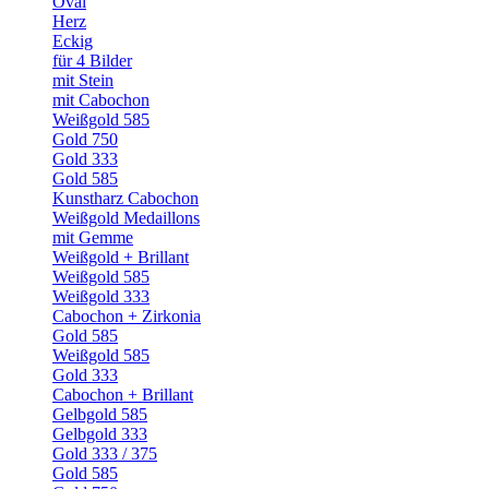
Oval
Herz
Eckig
für 4 Bilder
mit Stein
mit Cabochon
Weißgold 585
Gold 750
Gold 333
Gold 585
Kunstharz Cabochon
Weißgold Medaillons
mit Gemme
Weißgold + Brillant
Weißgold 585
Weißgold 333
Cabochon + Zirkonia
Gold 585
Weißgold 585
Gold 333
Cabochon + Brillant
Gelbgold 585
Gelbgold 333
Gold 333 / 375
Gold 585