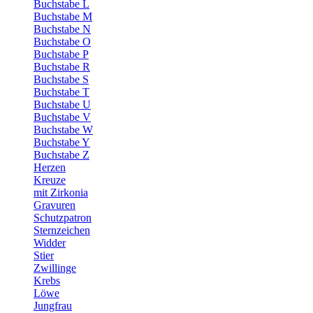
Buchstabe L
Buchstabe M
Buchstabe N
Buchstabe O
Buchstabe P
Buchstabe R
Buchstabe S
Buchstabe T
Buchstabe U
Buchstabe V
Buchstabe W
Buchstabe Y
Buchstabe Z
Herzen
Kreuze
mit Zirkonia
Gravuren
Schutzpatron
Sternzeichen
Widder
Stier
Zwillinge
Krebs
Löwe
Jungfrau