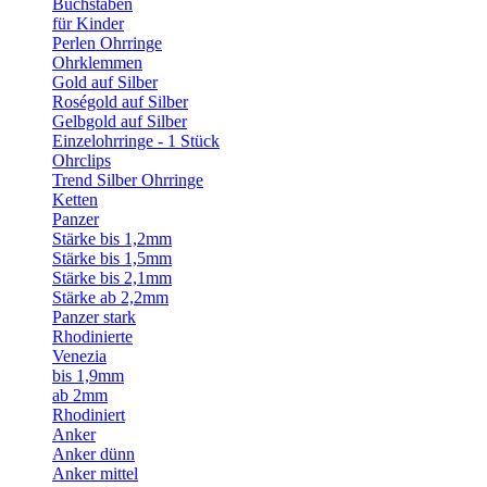
Buchstaben
für Kinder
Perlen Ohrringe
Ohrklemmen
Gold auf Silber
Roségold auf Silber
Gelbgold auf Silber
Einzelohrringe - 1 Stück
Ohrclips
Trend Silber Ohrringe
Ketten
Panzer
Stärke bis 1,2mm
Stärke bis 1,5mm
Stärke bis 2,1mm
Stärke ab 2,2mm
Panzer stark
Rhodinierte
Venezia
bis 1,9mm
ab 2mm
Rhodiniert
Anker
Anker dünn
Anker mittel