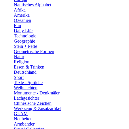
Nautisches Alphabet
Afrika
Amerika
Ozeanien
Fun
Daily Life
Technologie
Geographie
Stein + Perle
Geometrische Formen
Natur
Religion
Essen & Trinken
Deutschland
Sport
Texte - Sprüche
Weihnachten
Monumente - Denkmäler
Lachgesichter
Chinesische Zeichen
Werkzeug & Zusatzartikel
GLAM
Neuheiten
Armbänder