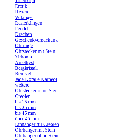
Totenkopf
Erotik
Hexen
Wikinger
Rasierklingen
Pendel
Drachen
Geschenkverpackung
Ohrringe
Ohrstecker mit Stein
Zirkonia
Amethyst
Bergkristall
Bernstein
Jade Koralle Karneol
weitere
Ohrstecker ohne Stein
Creolen
bis 15 mm
bis 25 mm
bis 45 mm
über 45 mm
Einhänger für Creolen
Ohrhänger mit Stein
Ohrhänger ohne Stein