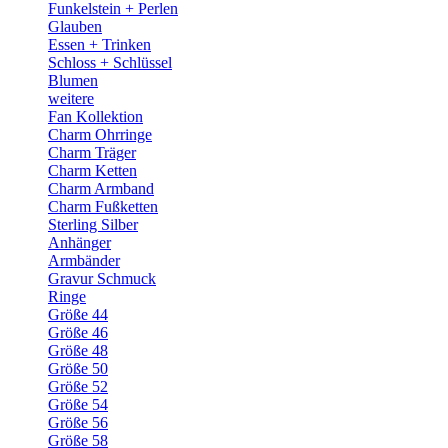
Funkelstein + Perlen
Glauben
Essen + Trinken
Schloss + Schlüssel
Blumen
weitere
Fan Kollektion
Charm Ohrringe
Charm Träger
Charm Ketten
Charm Armband
Charm Fußketten
Sterling Silber
Anhänger
Armbänder
Gravur Schmuck
Ringe
Größe 44
Größe 46
Größe 48
Größe 50
Größe 52
Größe 54
Größe 56
Größe 58