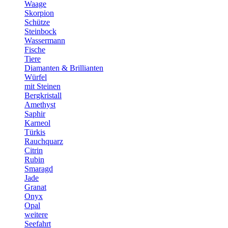
Waage
Skorpion
Schütze
Steinbock
Wassermann
Fische
Tiere
Diamanten & Brillianten
Würfel
mit Steinen
Bergkristall
Amethyst
Saphir
Karneol
Türkis
Rauchquarz
Citrin
Rubin
Smaragd
Jade
Granat
Onyx
Opal
weitere
Seefahrt