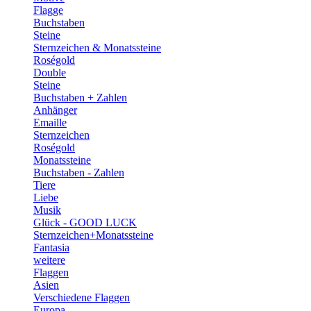
Flagge
Buchstaben
Steine
Sternzeichen & Monatssteine
Roségold
Double
Steine
Buchstaben + Zahlen
Anhänger
Emaille
Sternzeichen
Roségold
Monatssteine
Buchstaben - Zahlen
Tiere
Liebe
Musik
Glück - GOOD LUCK
Sternzeichen+Monatssteine
Fantasia
weitere
Flaggen
Asien
Verschiedene Flaggen
Europa