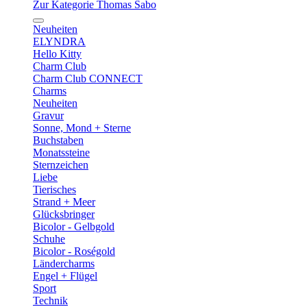
Zur Kategorie Thomas Sabo
Neuheiten
ELYNDRA
Hello Kitty
Charm Club
Charm Club CONNECT
Charms
Neuheiten
Gravur
Sonne, Mond + Sterne
Buchstaben
Monatssteine
Sternzeichen
Liebe
Tierisches
Strand + Meer
Glücksbringer
Bicolor - Gelbgold
Schuhe
Bicolor - Roségold
Ländercharms
Engel + Flügel
Sport
Technik