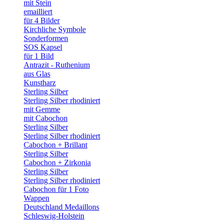
mit Stein
emailliert
für 4 Bilder
Kirchliche Symbole
Sonderformen
SOS Kapsel
für 1 Bild
Antrazit - Ruthenium
aus Glas
Kunstharz
Sterling Silber
Sterling Silber rhodiniert
mit Gemme
mit Cabochon
Sterling Silber
Sterling Silber rhodiniert
Cabochon + Brillant
Sterling Silber
Cabochon + Zirkonia
Sterling Silber
Sterling Silber rhodiniert
Cabochon für 1 Foto
Wappen
Deutschland Medaillons
Schleswig-Holstein