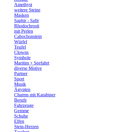
Amethyst
weitere Steine
Masken
Saphir - Safir
Rhodochrosit
mit Perlen
Cabochonstein
Würfel
Teufel
Clowns
Symbole
Maritim + Seefahrt
diverse Motive
Partner
Sport
Musik
Ägypten
Charms mit Karabiner
Berufe
Fahrzeuge
Gemme
Schuhe
Elfen
Stein-Herzen
Taschen