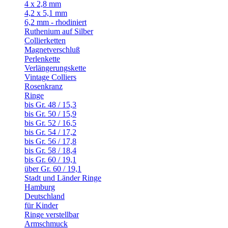
4 x 2,8 mm
4,2 x 5,1 mm
6,2 mm - rhodiniert
Ruthenium auf Silber
Collierketten
Magnetverschluß
Perlenkette
Verlängerungskette
Vintage Colliers
Rosenkranz
Ringe
bis Gr. 48 / 15,3
bis Gr. 50 / 15,9
bis Gr. 52 / 16,5
bis Gr. 54 / 17,2
bis Gr. 56 / 17,8
bis Gr. 58 / 18,4
bis Gr. 60 / 19,1
über Gr. 60 / 19,1
Stadt und Länder Ringe
Hamburg
Deutschland
für Kinder
Ringe verstellbar
Armschmuck