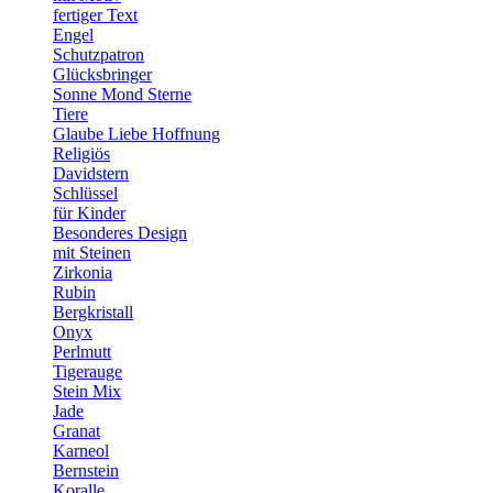
fertiger Text
Engel
Schutzpatron
Glücksbringer
Sonne Mond Sterne
Tiere
Glaube Liebe Hoffnung
Religiös
Davidstern
Schlüssel
für Kinder
Besonderes Design
mit Steinen
Zirkonia
Rubin
Bergkristall
Onyx
Perlmutt
Tigerauge
Stein Mix
Jade
Granat
Karneol
Bernstein
Koralle