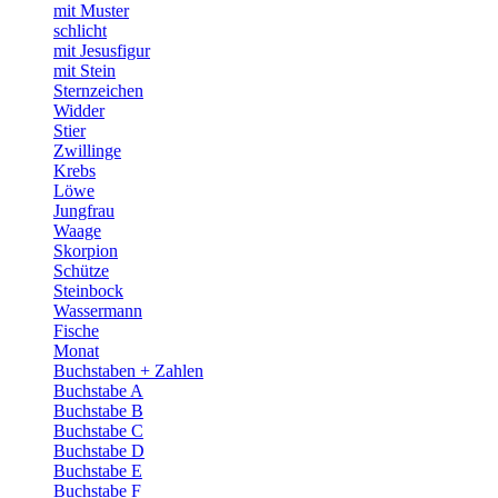
mit Muster
schlicht
mit Jesusfigur
mit Stein
Sternzeichen
Widder
Stier
Zwillinge
Krebs
Löwe
Jungfrau
Waage
Skorpion
Schütze
Steinbock
Wassermann
Fische
Monat
Buchstaben + Zahlen
Buchstabe A
Buchstabe B
Buchstabe C
Buchstabe D
Buchstabe E
Buchstabe F