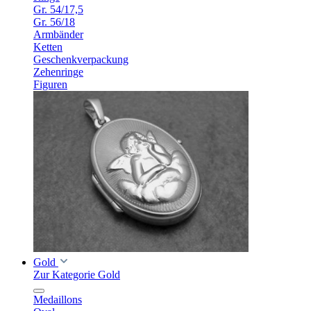
Gr. 54/17,5
Gr. 56/18
Armbänder
Ketten
Geschenkverpackung
Zehenringe
Figuren
Gold
Zur Kategorie Gold
Medaillons