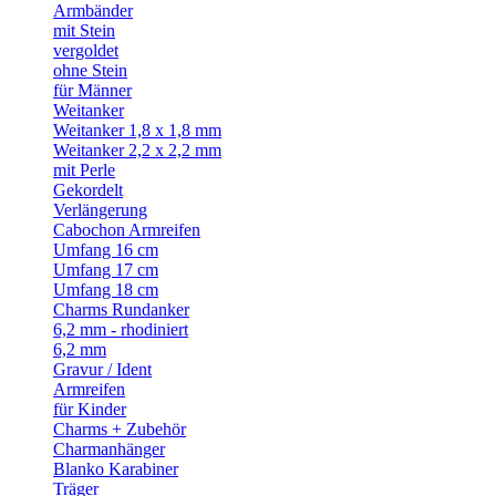
Armbänder
mit Stein
vergoldet
ohne Stein
für Männer
Weitanker
Weitanker 1,8 x 1,8 mm
Weitanker 2,2 x 2,2 mm
mit Perle
Gekordelt
Verlängerung
Cabochon Armreifen
Umfang 16 cm
Umfang 17 cm
Umfang 18 cm
Charms Rundanker
6,2 mm - rhodiniert
6,2 mm
Gravur / Ident
Armreifen
für Kinder
Charms + Zubehör
Charmanhänger
Blanko Karabiner
Träger