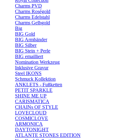
Royal Collection
Charms PVD
Charms Roségold
Charms Edelstahl
Charms Gelbgold
Big
BIG Gold
BIG Armbänder
BIG Silber
BIG Stein + Perle
BIG emailliert
Nomination Werkzeug
Inklusive Gravur
Steel IKONS
Schmuck Kollektion
ANKLETS - Fußketten
PETIT SPARKLE
SHINE ME UP
CARISMATICA
CHAINs OF STYLE
LOVECLOUD
COSMICLOVE
ARMONICA
DAYTONIGHT
ATLANTE STONES EDITION