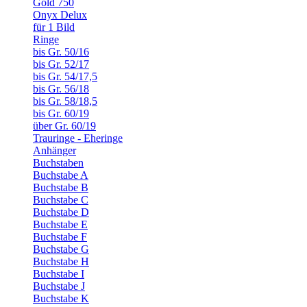
Gold 750
Onyx Delux
für 1 Bild
Ringe
bis Gr. 50/16
bis Gr. 52/17
bis Gr. 54/17,5
bis Gr. 56/18
bis Gr. 58/18,5
bis Gr. 60/19
über Gr. 60/19
Trauringe - Eheringe
Anhänger
Buchstaben
Buchstabe A
Buchstabe B
Buchstabe C
Buchstabe D
Buchstabe E
Buchstabe F
Buchstabe G
Buchstabe H
Buchstabe I
Buchstabe J
Buchstabe K