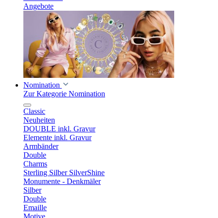
Angebote
Nomination
Zur Kategorie Nomination
Classic
Neuheiten
DOUBLE inkl. Gravur
Elemente inkl. Gravur
Armbänder
Double
Charms
Sterling Silber SilverShine
Monumente - Denkmäler
Silber
Double
Emaille
Motive