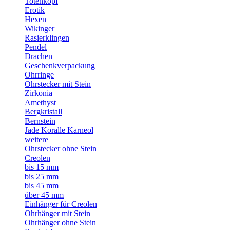
Totenkopf
Erotik
Hexen
Wikinger
Rasierklingen
Pendel
Drachen
Geschenkverpackung
Ohrringe
Ohrstecker mit Stein
Zirkonia
Amethyst
Bergkristall
Bernstein
Jade Koralle Karneol
weitere
Ohrstecker ohne Stein
Creolen
bis 15 mm
bis 25 mm
bis 45 mm
über 45 mm
Einhänger für Creolen
Ohrhänger mit Stein
Ohrhänger ohne Stein