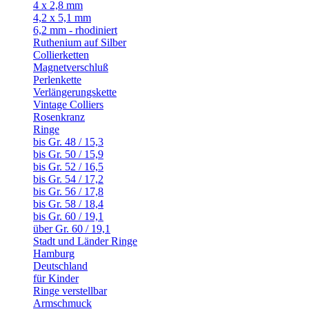
4 x 2,8 mm
4,2 x 5,1 mm
6,2 mm - rhodiniert
Ruthenium auf Silber
Collierketten
Magnetverschluß
Perlenkette
Verlängerungskette
Vintage Colliers
Rosenkranz
Ringe
bis Gr. 48 / 15,3
bis Gr. 50 / 15,9
bis Gr. 52 / 16,5
bis Gr. 54 / 17,2
bis Gr. 56 / 17,8
bis Gr. 58 / 18,4
bis Gr. 60 / 19,1
über Gr. 60 / 19,1
Stadt und Länder Ringe
Hamburg
Deutschland
für Kinder
Ringe verstellbar
Armschmuck