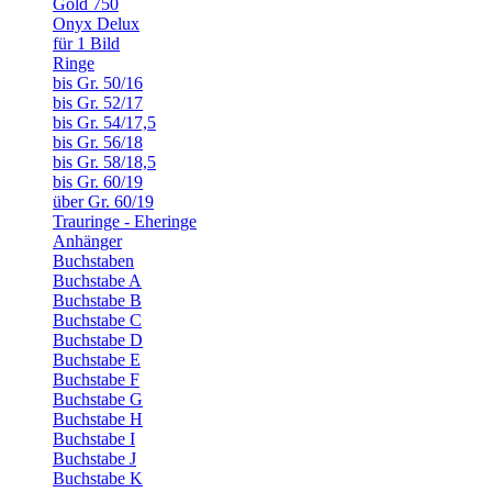
Gold 750
Onyx Delux
für 1 Bild
Ringe
bis Gr. 50/16
bis Gr. 52/17
bis Gr. 54/17,5
bis Gr. 56/18
bis Gr. 58/18,5
bis Gr. 60/19
über Gr. 60/19
Trauringe - Eheringe
Anhänger
Buchstaben
Buchstabe A
Buchstabe B
Buchstabe C
Buchstabe D
Buchstabe E
Buchstabe F
Buchstabe G
Buchstabe H
Buchstabe I
Buchstabe J
Buchstabe K