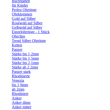
Buchstaben
für Kinder
Perlen Ohrringe
Ohrklemmen
Gold auf Silber
Roségold auf Silber
Gelbgold auf Silber
Einzelohrringe - 1 Stück
Ohrclips
Trend Silber Ohrringe
Ketten
Panzer
Stärke bis 1,2mm
Stärke bis 1,5mm
Stärke bis 2,1mm
Stärke ab 2,2mm
Panzer stark
Rhodinierte
Venezia
bis 1,9mm
ab 2mm
Rhodiniert
Anker
Anker dünn
Anker mittel