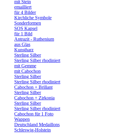
mit Stein
emailliert
für 4 Bilder
Kirchliche Symbole
Sonderformen
SOS Kapsel
für 1 Bild
Antrazit - Ruthenium
aus Glas
Kunstharz
Sterling Silber
Sterling Silber rhodiniert
mit Gemme
mit Cabochon
Sterling Silber
Sterling Silber rhodiniert
Cabochon + Brillant
Sterling Silber
Cabochon + Zirkonia
Sterling Silber
Sterling Silber rhodiniert
Cabochon für 1 Foto
Wappen
Deutschland Medaillons
Schleswig-Holstein