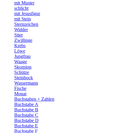
mit Muster
schlicht
mit Jesusfigur
mit Stein
Sternzeichen
Widder
Stier
Zwillinge
Krebs
Löwe
Jungfrau
Waage
Skorpion
Schütze
Steinbock
Wassermann
Fische
Monat
Buchstaben + Zahlen
Buchstabe A
Buchstabe B
Buchstabe C
Buchstabe D
Buchstabe E
Buchstabe F