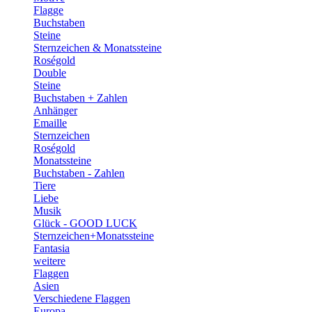
Flagge
Buchstaben
Steine
Sternzeichen & Monatssteine
Roségold
Double
Steine
Buchstaben + Zahlen
Anhänger
Emaille
Sternzeichen
Roségold
Monatssteine
Buchstaben - Zahlen
Tiere
Liebe
Musik
Glück - GOOD LUCK
Sternzeichen+Monatssteine
Fantasia
weitere
Flaggen
Asien
Verschiedene Flaggen
Europa