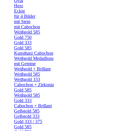
Oval
Herz
Eckig
für 4 Bilder
mit Stein
mit Cabochon
Weißgold 585
Gold 750
Gold 333
Gold 585
Kunstharz Cabochon
Weißgold Medaillons
mit Gemme
Weißgold + Brillant
Weißgold 585
Weißgold 333
Cabochon + Zirkonia
Gold 585
Weißgold 585
Gold 333
Cabochon + Brillant
Gelbgold 585
Gelbgold 333
Gold 333 / 375
Gold 585