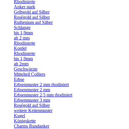
Rhodinierte
Anker stark
Gelbgold auf Silber
Roségold auf Silber
Ruthenium auf Silber
Schlange
bis 1,9mm
ab 2 mm
Rhodinierte
Kordel
Rhodinierte
bis 1,9mm
ab 2mm
Geschwärzte
Mittelteil Colliers
Erbse
Erbsenmuster 2 mm rhodiniert
Erbsenmuster 2 mm
Erbsenmuster 2,5 mm rhodiniert
Erbsenmuster 3 mm
Roségold auf Silber
weitere Kettenmuster
Kugel
Königskette
Charms Rundanker