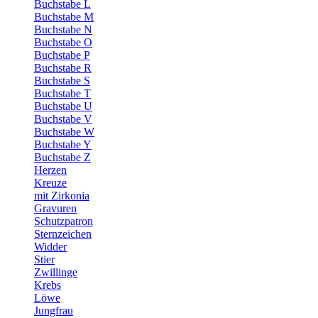
Buchstabe L
Buchstabe M
Buchstabe N
Buchstabe O
Buchstabe P
Buchstabe R
Buchstabe S
Buchstabe T
Buchstabe U
Buchstabe V
Buchstabe W
Buchstabe Y
Buchstabe Z
Herzen
Kreuze
mit Zirkonia
Gravuren
Schutzpatron
Sternzeichen
Widder
Stier
Zwillinge
Krebs
Löwe
Jungfrau