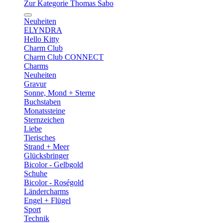
Zur Kategorie Thomas Sabo
Neuheiten
ELYNDRA
Hello Kitty
Charm Club
Charm Club CONNECT
Charms
Neuheiten
Gravur
Sonne, Mond + Sterne
Buchstaben
Monatssteine
Sternzeichen
Liebe
Tierisches
Strand + Meer
Glücksbringer
Bicolor - Gelbgold
Schuhe
Bicolor - Roségold
Ländercharms
Engel + Flügel
Sport
Technik