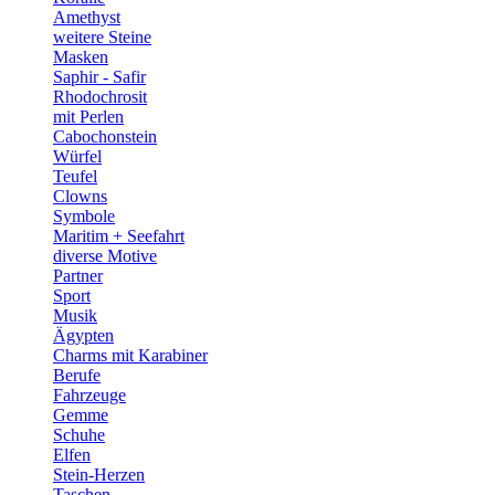
Amethyst
weitere Steine
Masken
Saphir - Safir
Rhodochrosit
mit Perlen
Cabochonstein
Würfel
Teufel
Clowns
Symbole
Maritim + Seefahrt
diverse Motive
Partner
Sport
Musik
Ägypten
Charms mit Karabiner
Berufe
Fahrzeuge
Gemme
Schuhe
Elfen
Stein-Herzen
Taschen