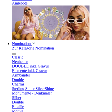
Angebote
Nomination
Zur Kategorie Nomination
Classic
Neuheiten
DOUBLE inkl. Gravur
Elemente inkl. Gravur
Armbänder
Double
Charms
Sterling Silber SilverShine
Monumente - Denkmäler
Silber
Double
Emaille
Motive