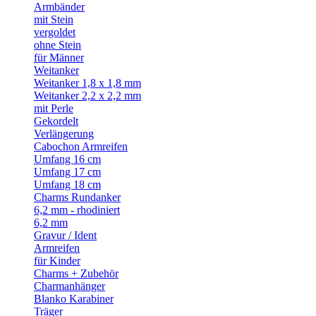
Armbänder
mit Stein
vergoldet
ohne Stein
für Männer
Weitanker
Weitanker 1,8 x 1,8 mm
Weitanker 2,2 x 2,2 mm
mit Perle
Gekordelt
Verlängerung
Cabochon Armreifen
Umfang 16 cm
Umfang 17 cm
Umfang 18 cm
Charms Rundanker
6,2 mm - rhodiniert
6,2 mm
Gravur / Ident
Armreifen
für Kinder
Charms + Zubehör
Charmanhänger
Blanko Karabiner
Träger