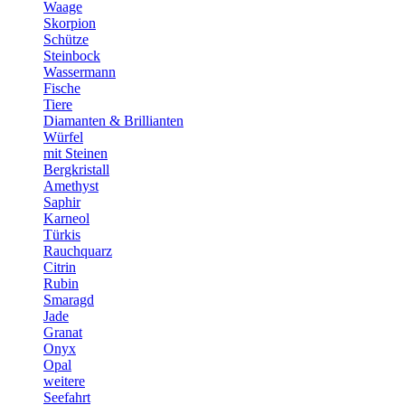
Waage
Skorpion
Schütze
Steinbock
Wassermann
Fische
Tiere
Diamanten & Brillianten
Würfel
mit Steinen
Bergkristall
Amethyst
Saphir
Karneol
Türkis
Rauchquarz
Citrin
Rubin
Smaragd
Jade
Granat
Onyx
Opal
weitere
Seefahrt