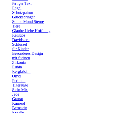
fertiger Text
Engel
Schutzpatron
Glücksbringer
Sonne Mond Sterne
Tiere
Glaube Liebe Hoffnung
Religiös
Davidstern
Schlüssel
für Kinder
Besonderes Design
mit Steinen
Zirkonia
Rubin
Bergkristall
Onyx
Perlmutt
Tigerauge
Stein Mix
Jade
Granat
Karneol
Bernstein
Koralle