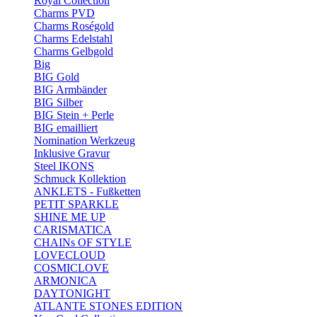
Royal Collection
Charms PVD
Charms Roségold
Charms Edelstahl
Charms Gelbgold
Big
BIG Gold
BIG Armbänder
BIG Silber
BIG Stein + Perle
BIG emailliert
Nomination Werkzeug
Inklusive Gravur
Steel IKONS
Schmuck Kollektion
ANKLETS - Fußketten
PETIT SPARKLE
SHINE ME UP
CARISMATICA
CHAINs OF STYLE
LOVECLOUD
COSMICLOVE
ARMONICA
DAYTONIGHT
ATLANTE STONES EDITION