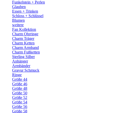
Funkelstein + Perlen
Glauben
Essen + Trinken
Schloss + Schlüssel
Blumen
weitere
Fan Kollektion
Charm Ohrringe
Charm Träger
Charm Ketten
Charm Armband
Charm Fußketten
Sterling Silber
Anhänger
Armbänder
Gravur Schmuck
Ringe
Größe 44
Größe 46
Größe 48
Größe 50
Größe 52
Größe 54
Größe 56
Größe 58