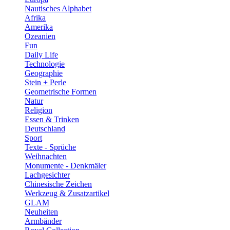
Nautisches Alphabet
Afrika
Amerika
Ozeanien
Fun
Daily Life
Technologie
Geographie
Stein + Perle
Geometrische Formen
Natur
Religion
Essen & Trinken
Deutschland
Sport
Texte - Sprüche
Weihnachten
Monumente - Denkmäler
Lachgesichter
Chinesische Zeichen
Werkzeug & Zusatzartikel
GLAM
Neuheiten
Armbänder