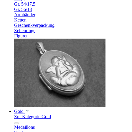
Gr. 54/17,5
Gr. 56/18
Armbänder
Ketten
Geschenkverpackung
Zehenringe
Figuren
Gold
Zur Kategorie Gold
Medaillons