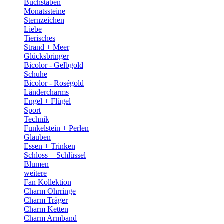
Buchstaben
Monatssteine
Sternzeichen
Liebe
Tierisches
Strand + Meer
Glücksbringer
Bicolor - Gelbgold
Schuhe
Bicolor - Roségold
Ländercharms
Engel + Flügel
Sport
Technik
Funkelstein + Perlen
Glauben
Essen + Trinken
Schloss + Schlüssel
Blumen
weitere
Fan Kollektion
Charm Ohrringe
Charm Träger
Charm Ketten
Charm Armband