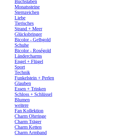
Buchstaben
Monatssteine
Sternzeichen
Liebe
Tierisches
Strand + Meer
Glücksbringer
Bicolor - Gelbgold
Schuhe
Bicolor - Roségold
Ländercharms
Engel + Flügel
Sport
Technik
Funkelstein + Perlen
Glauben
Essen + Trinken
Schloss + Schlüssel
Blumen
weitere
Fan Kollektion
Charm Ohrringe
Charm Träger
Charm Ketten
Charm Armband