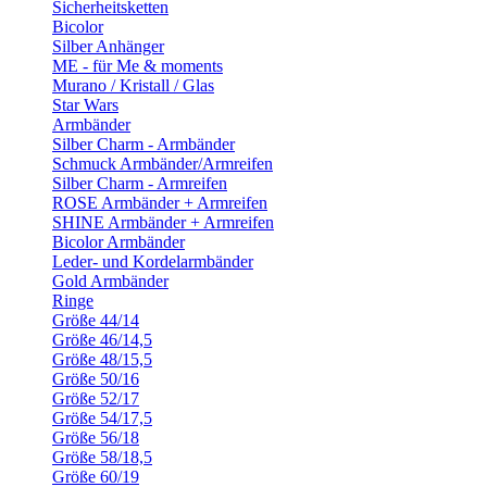
Sicherheitsketten
Bicolor
Silber Anhänger
ME - für Me & moments
Murano / Kristall / Glas
Star Wars
Armbänder
Silber Charm - Armbänder
Schmuck Armbänder/Armreifen
Silber Charm - Armreifen
ROSE Armbänder + Armreifen
SHINE Armbänder + Armreifen
Bicolor Armbänder
Leder- und Kordelarmbänder
Gold Armbänder
Ringe
Größe 44/14
Größe 46/14,5
Größe 48/15,5
Größe 50/16
Größe 52/17
Größe 54/17,5
Größe 56/18
Größe 58/18,5
Größe 60/19