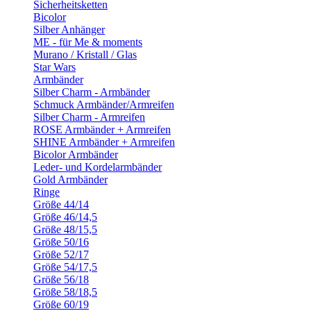
Sicherheitsketten
Bicolor
Silber Anhänger
ME - für Me & moments
Murano / Kristall / Glas
Star Wars
Armbänder
Silber Charm - Armbänder
Schmuck Armbänder/Armreifen
Silber Charm - Armreifen
ROSE Armbänder + Armreifen
SHINE Armbänder + Armreifen
Bicolor Armbänder
Leder- und Kordelarmbänder
Gold Armbänder
Ringe
Größe 44/14
Größe 46/14,5
Größe 48/15,5
Größe 50/16
Größe 52/17
Größe 54/17,5
Größe 56/18
Größe 58/18,5
Größe 60/19