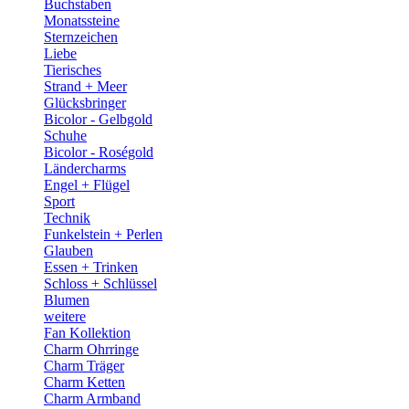
Buchstaben
Monatssteine
Sternzeichen
Liebe
Tierisches
Strand + Meer
Glücksbringer
Bicolor - Gelbgold
Schuhe
Bicolor - Roségold
Ländercharms
Engel + Flügel
Sport
Technik
Funkelstein + Perlen
Glauben
Essen + Trinken
Schloss + Schlüssel
Blumen
weitere
Fan Kollektion
Charm Ohrringe
Charm Träger
Charm Ketten
Charm Armband