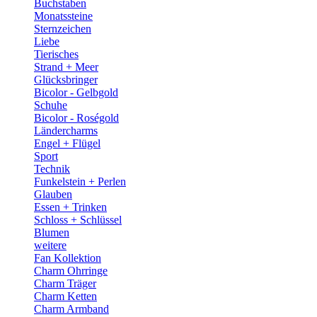
Buchstaben
Monatssteine
Sternzeichen
Liebe
Tierisches
Strand + Meer
Glücksbringer
Bicolor - Gelbgold
Schuhe
Bicolor - Roségold
Ländercharms
Engel + Flügel
Sport
Technik
Funkelstein + Perlen
Glauben
Essen + Trinken
Schloss + Schlüssel
Blumen
weitere
Fan Kollektion
Charm Ohrringe
Charm Träger
Charm Ketten
Charm Armband