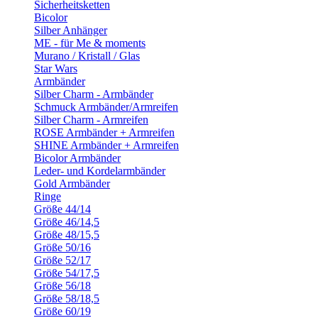
Sicherheitsketten
Bicolor
Silber Anhänger
ME - für Me & moments
Murano / Kristall / Glas
Star Wars
Armbänder
Silber Charm - Armbänder
Schmuck Armbänder/Armreifen
Silber Charm - Armreifen
ROSE Armbänder + Armreifen
SHINE Armbänder + Armreifen
Bicolor Armbänder
Leder- und Kordelarmbänder
Gold Armbänder
Ringe
Größe 44/14
Größe 46/14,5
Größe 48/15,5
Größe 50/16
Größe 52/17
Größe 54/17,5
Größe 56/18
Größe 58/18,5
Größe 60/19