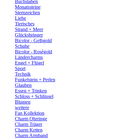
Buchstaben
Monatssteine
Sternzeichen
Liebe
Tierisches
Strand + Meer
Glücksbringer
Bicolor - Gelbgold
Schuhe
Bicolor - Roségold
Ländercharms
Engel + Flügel
Sport
Technik
Funkelstein + Perlen
Glauben
Essen + Trinken
Schloss + Schlüssel
Blumen
weitere
Fan Kollektion
Charm Ohrringe
Charm Träger
Charm Ketten
Charm Armband