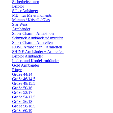
Sicherheitsketten
Bicolor
Silber Anhänger
ME - für Me & moments
Murano / Kristall / Glas
Star Wars
Armbänder
Silber Charm - Armbänder
Schmuck Armbänder/Armreifen
Silber Charm - Armreifen
ROSE Armbänder + Armreifen
SHINE Armbänder + Armreifen
Bicolor Armbänder
Leder- und Kordelarmbänder
Gold Armbänder
Ringe
Größe 44/14
Größe 46/14,5
Größe 48/15,5
Größe 50/16
Größe 52/17
Größe 54/17,5
Größe 56/18
Größe 58/18,5
Größe 60/19