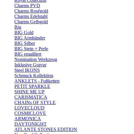
Royal Collection
Charms PVD
Charms Roségold
Charms Edelstahl
Charms Gelbgold
Big
BIG Gold
BIG Armbänder
BIG Silber
BIG Stein + Perle
BIG emailliert
Nomination Werkzeug
Inklusive Gravur
Steel IKONS
Schmuck Kollektion
ANKLETS - Fußketten
PETIT SPARKLE
SHINE ME UP
CARISMATICA
CHAINs OF STYLE
LOVECLOUD
COSMICLOVE
ARMONICA
DAYTONIGHT
ATLANTE STONES EDITION