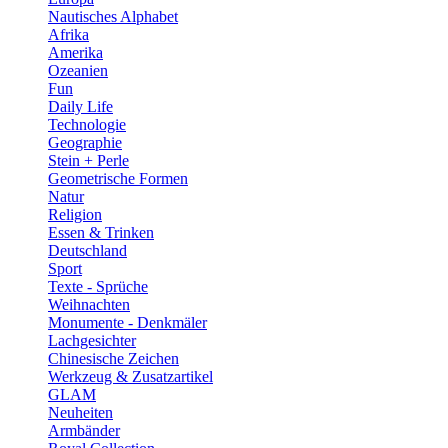
Nautisches Alphabet
Afrika
Amerika
Ozeanien
Fun
Daily Life
Technologie
Geographie
Stein + Perle
Geometrische Formen
Natur
Religion
Essen & Trinken
Deutschland
Sport
Texte - Sprüche
Weihnachten
Monumente - Denkmäler
Lachgesichter
Chinesische Zeichen
Werkzeug & Zusatzartikel
GLAM
Neuheiten
Armbänder