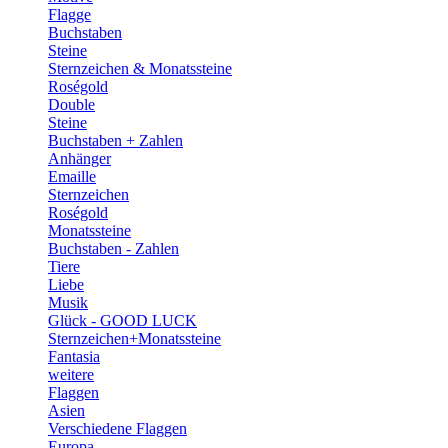
Flagge
Buchstaben
Steine
Sternzeichen & Monatssteine
Roségold
Double
Steine
Buchstaben + Zahlen
Anhänger
Emaille
Sternzeichen
Roségold
Monatssteine
Buchstaben - Zahlen
Tiere
Liebe
Musik
Glück - GOOD LUCK
Sternzeichen+Monatssteine
Fantasia
weitere
Flaggen
Asien
Verschiedene Flaggen
Europa