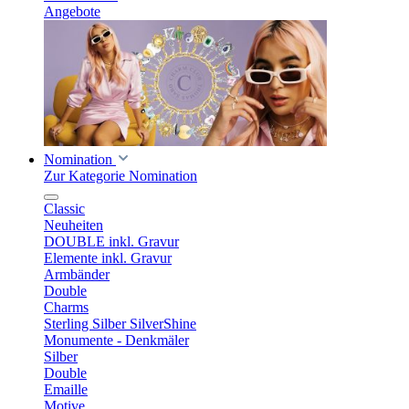
Angebote
Nomination
Zur Kategorie Nomination
Classic
Neuheiten
DOUBLE inkl. Gravur
Elemente inkl. Gravur
Armbänder
Double
Charms
Sterling Silber SilverShine
Monumente - Denkmäler
Silber
Double
Emaille
Motive