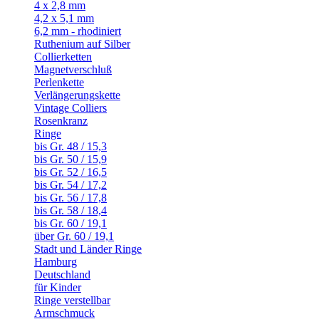
4 x 2,8 mm
4,2 x 5,1 mm
6,2 mm - rhodiniert
Ruthenium auf Silber
Collierketten
Magnetverschluß
Perlenkette
Verlängerungskette
Vintage Colliers
Rosenkranz
Ringe
bis Gr. 48 / 15,3
bis Gr. 50 / 15,9
bis Gr. 52 / 16,5
bis Gr. 54 / 17,2
bis Gr. 56 / 17,8
bis Gr. 58 / 18,4
bis Gr. 60 / 19,1
über Gr. 60 / 19,1
Stadt und Länder Ringe
Hamburg
Deutschland
für Kinder
Ringe verstellbar
Armschmuck