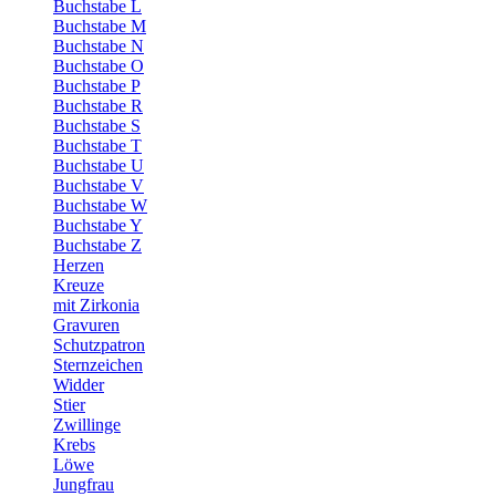
Buchstabe L
Buchstabe M
Buchstabe N
Buchstabe O
Buchstabe P
Buchstabe R
Buchstabe S
Buchstabe T
Buchstabe U
Buchstabe V
Buchstabe W
Buchstabe Y
Buchstabe Z
Herzen
Kreuze
mit Zirkonia
Gravuren
Schutzpatron
Sternzeichen
Widder
Stier
Zwillinge
Krebs
Löwe
Jungfrau