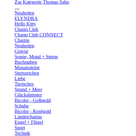
Zur Kategorie Thomas Sabo
Neuheiten
ELYNDRA
Hello Kitty
Charm Club
Charm Club CONNECT
Charms
Neuheiten
Gravur
Sonne, Mond + Sterne
Buchstaben
Monatssteine
Sternzeichen
Liebe
Tierisches
Strand + Meer
Glücksbringer
Bicolor - Gelbgold
Schuhe
Bicolor - Roségold
Ländercharms
Engel + Flügel
Sport
Technik