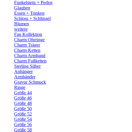
Funkelstein + Perlen
Glauben
Essen + Trinken
Schloss + Schlüssel
Blumen
weitere
Fan Kollektion
Charm Ohrringe
Charm Träger
Charm Ketten
Charm Armband
Charm Fußketten
Sterling Silber
Anhänger
Armbänder
Gravur Schmuck
Ringe
Größe 44
Größe 46
Größe 48
Größe 50
Größe 52
Größe 54
Größe 56
Größe 58