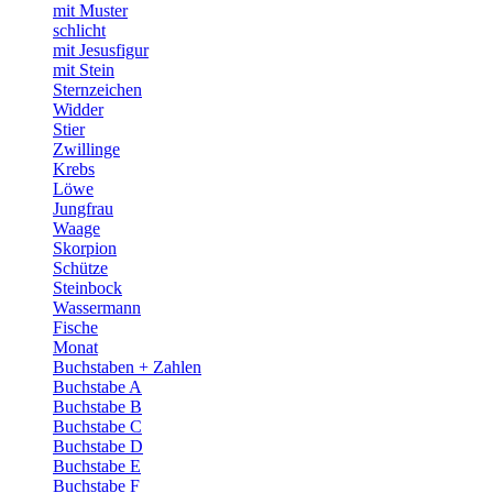
mit Muster
schlicht
mit Jesusfigur
mit Stein
Sternzeichen
Widder
Stier
Zwillinge
Krebs
Löwe
Jungfrau
Waage
Skorpion
Schütze
Steinbock
Wassermann
Fische
Monat
Buchstaben + Zahlen
Buchstabe A
Buchstabe B
Buchstabe C
Buchstabe D
Buchstabe E
Buchstabe F