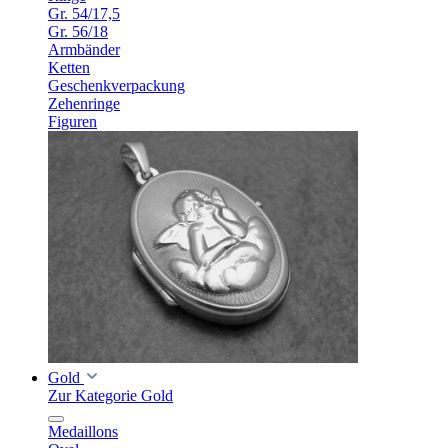
Gr. 54/17,5
Gr. 56/18
Armbänder
Ketten
Geschenkverpackung
Zehenringe
Figuren
Gold
Zur Kategorie Gold
Medaillons