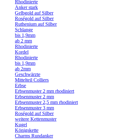
Rhodinierte
Anker stark
Gelbgold auf Silber
Roségold auf Silber
Ruthenium auf Silber
Schlange
bis 1,9mm
ab 2 mm
Rhodinierte
Kordel
Rhodinierte
bis 1,9mm
ab 2mm
Geschwärzte
Mittelteil Colliers
Erbse
Erbsenmuster 2 mm rhodiniert
Erbsenmuster 2 mm
Erbsenmuster 2,5 mm rhodiniert
Erbsenmuster 3 mm
Roségold auf Silber
weitere Kettenmuster
Kugel
Königskette
Charms Rundanker