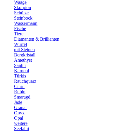
Waage
Skorpion
Schütze
Steinbock
Wassermann
Fische
Tiere
Diamanten & Brillianten
Würfel
mit Steinen
Bergkristall
Amethyst
Saphir
Karneol
Türkis
Rauchquarz
Citrin
Rubin
Smaragd
Jade
Granat
Onyx
Opal
weitere
Seefahrt