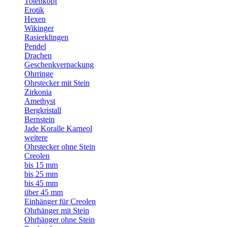
Totenkopf
Erotik
Hexen
Wikinger
Rasierklingen
Pendel
Drachen
Geschenkverpackung
Ohrringe
Ohrstecker mit Stein
Zirkonia
Amethyst
Bergkristall
Bernstein
Jade Koralle Karneol
weitere
Ohrstecker ohne Stein
Creolen
bis 15 mm
bis 25 mm
bis 45 mm
über 45 mm
Einhänger für Creolen
Ohrhänger mit Stein
Ohrhänger ohne Stein