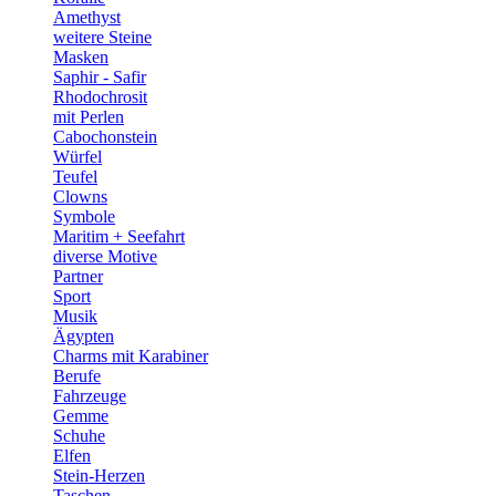
Amethyst
weitere Steine
Masken
Saphir - Safir
Rhodochrosit
mit Perlen
Cabochonstein
Würfel
Teufel
Clowns
Symbole
Maritim + Seefahrt
diverse Motive
Partner
Sport
Musik
Ägypten
Charms mit Karabiner
Berufe
Fahrzeuge
Gemme
Schuhe
Elfen
Stein-Herzen
Taschen