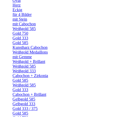
Oval
Herz
Eckig
für 4 Bilder
mit Stein
mit Cabochon
Weißgold 585
Gold 750
Gold 333
Gold 585
Kunstharz Cabochon
Weißgold Medaillons
mit Gemme
Weißgold + Brillant
Weißgold 585
Weißgold 333
Cabochon + Zirkonia
Gold 585
Weißgold 585
Gold 333
Cabochon + Brillant
Gelbgold 585
Gelbgold 333
Gold 333 / 375
Gold 585