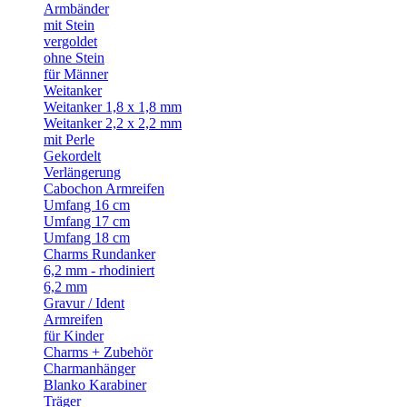
Armbänder
mit Stein
vergoldet
ohne Stein
für Männer
Weitanker
Weitanker 1,8 x 1,8 mm
Weitanker 2,2 x 2,2 mm
mit Perle
Gekordelt
Verlängerung
Cabochon Armreifen
Umfang 16 cm
Umfang 17 cm
Umfang 18 cm
Charms Rundanker
6,2 mm - rhodiniert
6,2 mm
Gravur / Ident
Armreifen
für Kinder
Charms + Zubehör
Charmanhänger
Blanko Karabiner
Träger