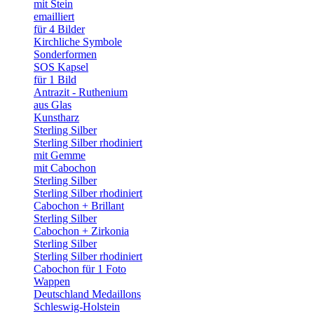
mit Stein
emailliert
für 4 Bilder
Kirchliche Symbole
Sonderformen
SOS Kapsel
für 1 Bild
Antrazit - Ruthenium
aus Glas
Kunstharz
Sterling Silber
Sterling Silber rhodiniert
mit Gemme
mit Cabochon
Sterling Silber
Sterling Silber rhodiniert
Cabochon + Brillant
Sterling Silber
Cabochon + Zirkonia
Sterling Silber
Sterling Silber rhodiniert
Cabochon für 1 Foto
Wappen
Deutschland Medaillons
Schleswig-Holstein