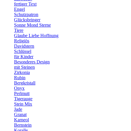
fertiger Text
Engel
Schutzpatron
Glücksbringer
Sonne Mond Sterne
Tiere
Glaube Liebe Hoffnung
Religiös
Davidstern
Schlüssel
für Kinder
Besonderes Design
mit Steinen
Zirkonia
Rubin
Bergkristall
Onyx
Perlmutt
Tigerauge
Stein Mix
Jade
Granat
Karneol
Bernstein
Koralle