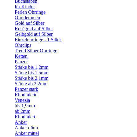
Buchstaben
für Kinder
Perlen Ohrringe
Ohrklemmen
Gold auf Silber
Roségold auf Silber
Gelbgold auf Silber
Einzelohrringe - 1 Stück
Ohrclips
Trend Silber Ohrringe
Ketten
Panzer
Stärke bis 1,2mm
Stärke bis 1,5mm
Stärke bis 2,1mm
Stärke ab 2,2mm
Panzer stark
Rhodinierte
Venezia
bis 1,9mm
ab 2mm
Rhodiniert
Anker
Anker dünn
Anker mittel