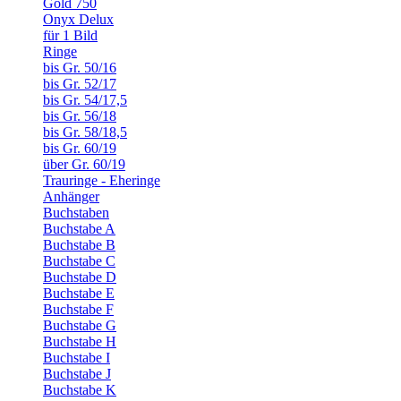
Gold 750
Onyx Delux
für 1 Bild
Ringe
bis Gr. 50/16
bis Gr. 52/17
bis Gr. 54/17,5
bis Gr. 56/18
bis Gr. 58/18,5
bis Gr. 60/19
über Gr. 60/19
Trauringe - Eheringe
Anhänger
Buchstaben
Buchstabe A
Buchstabe B
Buchstabe C
Buchstabe D
Buchstabe E
Buchstabe F
Buchstabe G
Buchstabe H
Buchstabe I
Buchstabe J
Buchstabe K