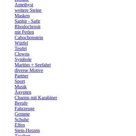
Amethyst
weitere Steine
Masken
Saphir - Safir
Rhodochrosit
mit Perlen
Cabochonstein
Würfel
Teufel
Clowns
Symbole
Maritim + Seefahrt
diverse Motive
Partner
Sport
Musik
Ägypten
Charms mit Karabiner
Berufe
Fahrzeuge
Gemme
Schuhe
Elfen
Stein-Herzen
Taschen