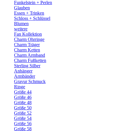
Funkelstein + Perlen
Glauben
Essen + Trinken
Schloss + Schlüssel
Blumen
weitere
Fan Kollektion
Charm Ohrringe
Charm Träger
Charm Ketten
Charm Armband
Charm Fußketten
Sterling Silber
Anhänger
Armbänder
Gravur Schmuck
Ringe
Größe 44
Größe 46
Größe 48
Größe 50
Größe 52
Größe 54
Größe 56
Größe 58