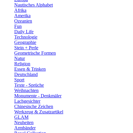
Nautisches Alphabet
Afrika
Amerika
Ozeanien
Fun
Daily Life
Technologie
Geographie
Stein + Perle
Geometrische Formen
Natur
Religion
Essen & Trinken
Deutschland
Sport
Texte - Sprüche
Weihnachten
Monumente - Denkmäler
Lachgesichter
Chinesische Zeichen
Werkzeug & Zusatzartikel
GLAM
Neuheiten
Armbänder