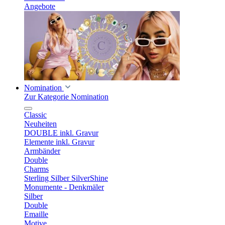
Angebote
Nomination
Zur Kategorie Nomination
Classic
Neuheiten
DOUBLE inkl. Gravur
Elemente inkl. Gravur
Armbänder
Double
Charms
Sterling Silber SilverShine
Monumente - Denkmäler
Silber
Double
Emaille
Motive