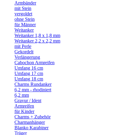
Armbänder
mit Stein
vergoldet
ohne Stein
für Männer
Weitanker
Weitanker 1,8 x 1,8 mm
Weitanker 2,2 x 2,2 mm
mit Perle
Gekordelt
Verlängerung
Cabochon Armreifen
Umfang 16 cm
Umfang 17 cm
Umfang 18 cm
Charms Rundanker
6,2 mm - rhodiniert
6,2 mm
Gravur / Ident
Armreifen
für Kinder
Charms + Zubehör
Charmanhänger
Blanko Karabiner
Träger