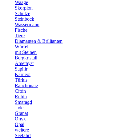
Waage
Skorpion
Schütze
Steinbock
Wassermann
Fische
Tiere
Diamanten & Brillianten
Würfel
mit Steinen
Bergkristall
Amethyst
Saphir
Karneol
Türkis
Rauchquarz
Citrin
Rubin
Smaragd
Jade
Granat
Onyx
Opal
weitere
Seefahrt