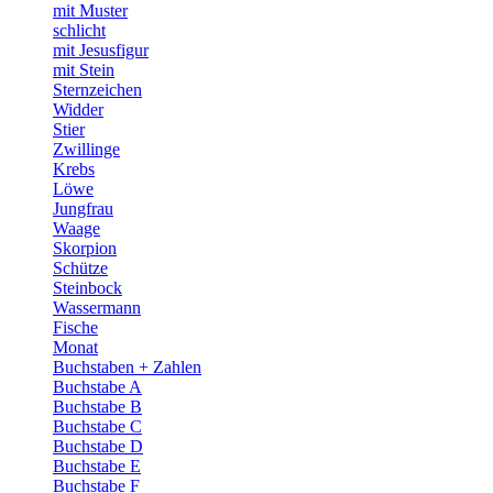
mit Muster
schlicht
mit Jesusfigur
mit Stein
Sternzeichen
Widder
Stier
Zwillinge
Krebs
Löwe
Jungfrau
Waage
Skorpion
Schütze
Steinbock
Wassermann
Fische
Monat
Buchstaben + Zahlen
Buchstabe A
Buchstabe B
Buchstabe C
Buchstabe D
Buchstabe E
Buchstabe F