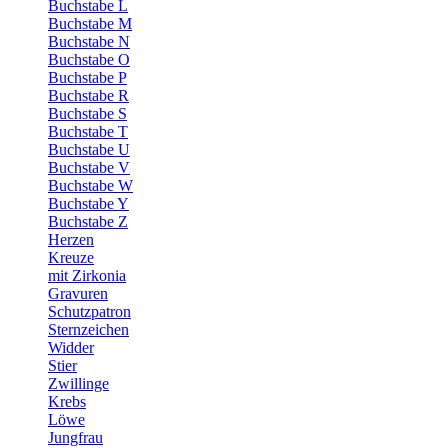
Buchstabe L
Buchstabe M
Buchstabe N
Buchstabe O
Buchstabe P
Buchstabe R
Buchstabe S
Buchstabe T
Buchstabe U
Buchstabe V
Buchstabe W
Buchstabe Y
Buchstabe Z
Herzen
Kreuze
mit Zirkonia
Gravuren
Schutzpatron
Sternzeichen
Widder
Stier
Zwillinge
Krebs
Löwe
Jungfrau