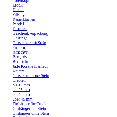
Totenkopf
Erotik
Hexen
Wikinger
Rasierklingen
Pendel
Drachen
Geschenkverpackung
Ohrringe
Ohrstecker mit Stein
Zirkonia
Amethyst
Bergkristall
Bernstein
Jade Koralle Karneol
weitere
Ohrstecker ohne Stein
Creolen
bis 15 mm
bis 25 mm
bis 45 mm
über 45 mm
Einhänger für Creolen
Ohrhänger mit Stein
Ohrhänger ohne Stein