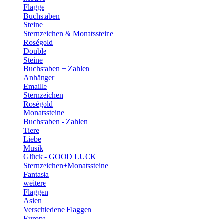
Flagge
Buchstaben
Steine
Sternzeichen & Monatssteine
Roségold
Double
Steine
Buchstaben + Zahlen
Anhänger
Emaille
Sternzeichen
Roségold
Monatssteine
Buchstaben - Zahlen
Tiere
Liebe
Musik
Glück - GOOD LUCK
Sternzeichen+Monatssteine
Fantasia
weitere
Flaggen
Asien
Verschiedene Flaggen
Europa