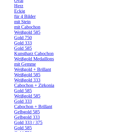
Oval
Herz
Eckig
für 4 Bilder
mit Stein
mit Cabochon
Weißgold 585
Gold 750
Gold 333
Gold 585
Kunstharz Cabochon
Weißgold Medaillons
mit Gemme
Weißgold + Brillant
Weißgold 585
Weißgold 333
Cabochon + Zirkonia
Gold 585
Weißgold 585
Gold 333
Cabochon + Brillant
Gelbgold 585
Gelbgold 333
Gold 333 / 375
Gold 585