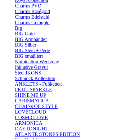
Royal Collection
Charms PVD
Charms Roségold
Charms Edelstahl
Charms Gelbgold
Big
BIG Gold
BIG Armbänder
BIG Silber
BIG Stein + Perle
BIG emailliert
Nomination Werkzeug
Inklusive Gravur
Steel IKONS
Schmuck Kollektion
ANKLETS - Fußketten
PETIT SPARKLE
SHINE ME UP
CARISMATICA
CHAINs OF STYLE
LOVECLOUD
COSMICLOVE
ARMONICA
DAYTONIGHT
ATLANTE STONES EDITION