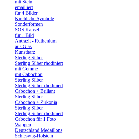
mit Stein
emailliert
für 4 Bilder
Kirchliche Symbole
Sonderformen
SOS Kapsel
für 1 Bild
Antrazit - Ruthenium
aus Glas
Kunstharz
Sterling Silber
Sterling Silber rhodiniert
mit Gemme
mit Cabochon
Sterling Silber
Sterling Silber rhodiniert
Cabochon + Brillant
Sterling Silber
Cabochon + Zirkonia
Sterling Silber
Sterling Silber rhodiniert
Cabochon für 1 Foto
Wappen
Deutschland Medaillons
Schleswig-Holstein