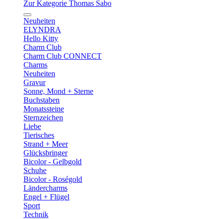
Zur Kategorie Thomas Sabo
Neuheiten
ELYNDRA
Hello Kitty
Charm Club
Charm Club CONNECT
Charms
Neuheiten
Gravur
Sonne, Mond + Sterne
Buchstaben
Monatssteine
Sternzeichen
Liebe
Tierisches
Strand + Meer
Glücksbringer
Bicolor - Gelbgold
Schuhe
Bicolor - Roségold
Ländercharms
Engel + Flügel
Sport
Technik