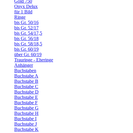
Gold 750
Onyx Delux
für 1 Bild
Ringe
bis Gr. 50/16
bis Gr. 52/17
bis Gr. 54/17,5
bis Gr. 56/18
bis Gr. 58/18,5
bis Gr. 60/19
über Gr. 60/19
Trauringe - Eheringe
Anhänger
Buchstaben
Buchstabe A
Buchstabe B
Buchstabe C
Buchstabe D
Buchstabe E
Buchstabe F
Buchstabe G
Buchstabe H
Buchstabe I
Buchstabe J
Buchstabe K