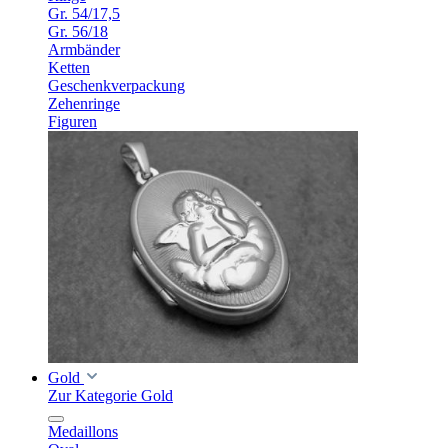
Gr. 54/17,5
Gr. 56/18
Armbänder
Ketten
Geschenkverpackung
Zehenringe
Figuren
Gold
Zur Kategorie Gold
Medaillons