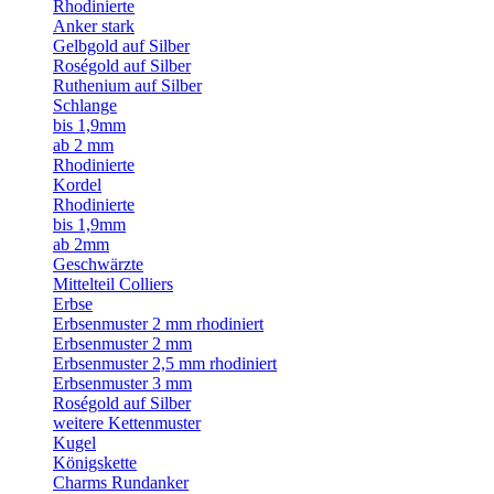
Rhodinierte
Anker stark
Gelbgold auf Silber
Roségold auf Silber
Ruthenium auf Silber
Schlange
bis 1,9mm
ab 2 mm
Rhodinierte
Kordel
Rhodinierte
bis 1,9mm
ab 2mm
Geschwärzte
Mittelteil Colliers
Erbse
Erbsenmuster 2 mm rhodiniert
Erbsenmuster 2 mm
Erbsenmuster 2,5 mm rhodiniert
Erbsenmuster 3 mm
Roségold auf Silber
weitere Kettenmuster
Kugel
Königskette
Charms Rundanker