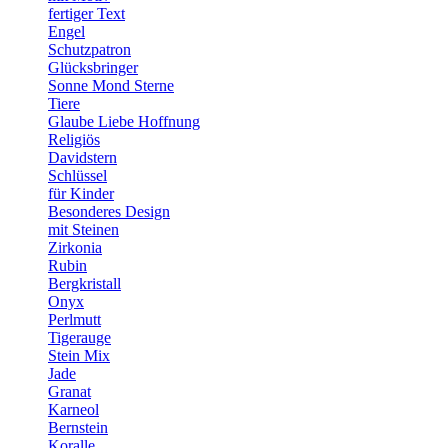
fertiger Text
Engel
Schutzpatron
Glücksbringer
Sonne Mond Sterne
Tiere
Glaube Liebe Hoffnung
Religiös
Davidstern
Schlüssel
für Kinder
Besonderes Design
mit Steinen
Zirkonia
Rubin
Bergkristall
Onyx
Perlmutt
Tigerauge
Stein Mix
Jade
Granat
Karneol
Bernstein
Koralle