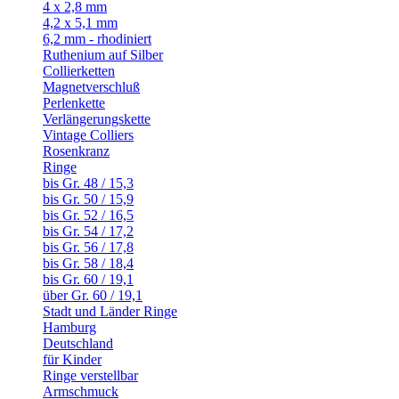
4 x 2,8 mm
4,2 x 5,1 mm
6,2 mm - rhodiniert
Ruthenium auf Silber
Collierketten
Magnetverschluß
Perlenkette
Verlängerungskette
Vintage Colliers
Rosenkranz
Ringe
bis Gr. 48 / 15,3
bis Gr. 50 / 15,9
bis Gr. 52 / 16,5
bis Gr. 54 / 17,2
bis Gr. 56 / 17,8
bis Gr. 58 / 18,4
bis Gr. 60 / 19,1
über Gr. 60 / 19,1
Stadt und Länder Ringe
Hamburg
Deutschland
für Kinder
Ringe verstellbar
Armschmuck