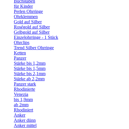
Buchstaben
für Kinder
Perlen Ohrringe
Ohrklemmen
Gold auf Silber
Roségold auf Silber
Gelbgold auf Silber
Einzelohrringe - 1 Stück
Ohrclips
Trend Silber Ohrringe
Ketten
Panzer
Stärke bis 1,2mm
Stärke bis 1,5mm
Stärke bis 2,1mm
Stärke ab 2,2mm
Panzer stark
Rhodinierte
Venezia
bis 1,9mm
ab 2mm
Rhodiniert
Anker
Anker dünn
Anker mittel