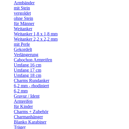
Armbänder
mit Stein
vergoldet
ohne Stein
für Männer
Weitanker
Weitanker 1,8 x 1,8 mm
Weitanker 2,2 x 2,2 mm
mit Perle
Gekordelt
Verlängerung
Cabochon Armreifen
Umfang 16 cm
Umfang 17 cm
Umfang 18 cm
Charms Rundanker
6,2 mm - rhodiniert
6,2 mm
Gravur / Ident
Armreifen
für Kinder
Charms + Zubehör
Charmanhänger
Blanko Karabiner
Träger