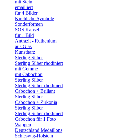
mit Stein
emailliert
für 4 Bilder
Kirchliche Symbole
Sonderformen
SOS Kapsel
für 1 Bild
Antrazit - Ruthenium
aus Glas
Kunstharz
Sterling Silber
Sterling Silber rhodiniert
mit Gemme
mit Cabochon
Sterling Silber
Sterling Silber rhodiniert
Cabochon + Brillant
Sterling Silber
Cabochon + Zirkonia
Sterling Silber
Sterling Silber rhodiniert
Cabochon für 1 Foto
Wappen
Deutschland Medaillons
Schleswig-Holstein