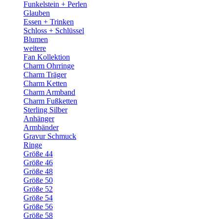
Funkelstein + Perlen
Glauben
Essen + Trinken
Schloss + Schlüssel
Blumen
weitere
Fan Kollektion
Charm Ohrringe
Charm Träger
Charm Ketten
Charm Armband
Charm Fußketten
Sterling Silber
Anhänger
Armbänder
Gravur Schmuck
Ringe
Größe 44
Größe 46
Größe 48
Größe 50
Größe 52
Größe 54
Größe 56
Größe 58