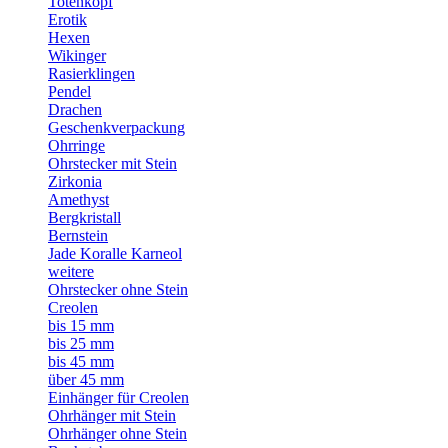
Totenkopf
Erotik
Hexen
Wikinger
Rasierklingen
Pendel
Drachen
Geschenkverpackung
Ohrringe
Ohrstecker mit Stein
Zirkonia
Amethyst
Bergkristall
Bernstein
Jade Koralle Karneol
weitere
Ohrstecker ohne Stein
Creolen
bis 15 mm
bis 25 mm
bis 45 mm
über 45 mm
Einhänger für Creolen
Ohrhänger mit Stein
Ohrhänger ohne Stein