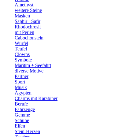
Amethyst
weitere Steine
Masken
Saphir - Safir
Rhodochrosit
mit Perlen
Cabochonstein
Würfel
Teufel
Clowns
Symbole
Maritim + Seefahrt
diverse Motive
Partner
Sport
Musik
Ägypten
Charms mit Karabiner
Berufe
Fahrzeuge
Gemme
Schuhe
Elfen
Stein-Herzen
Taschen