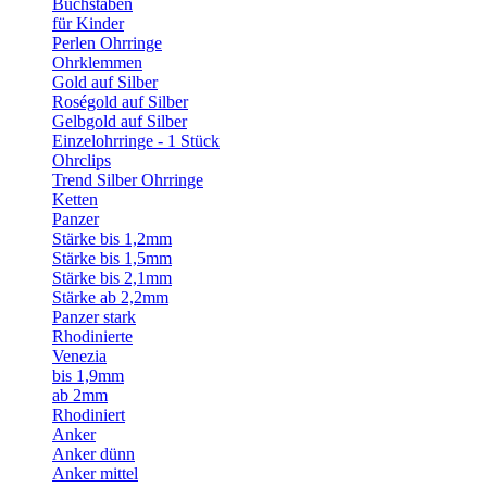
Buchstaben
für Kinder
Perlen Ohrringe
Ohrklemmen
Gold auf Silber
Roségold auf Silber
Gelbgold auf Silber
Einzelohrringe - 1 Stück
Ohrclips
Trend Silber Ohrringe
Ketten
Panzer
Stärke bis 1,2mm
Stärke bis 1,5mm
Stärke bis 2,1mm
Stärke ab 2,2mm
Panzer stark
Rhodinierte
Venezia
bis 1,9mm
ab 2mm
Rhodiniert
Anker
Anker dünn
Anker mittel