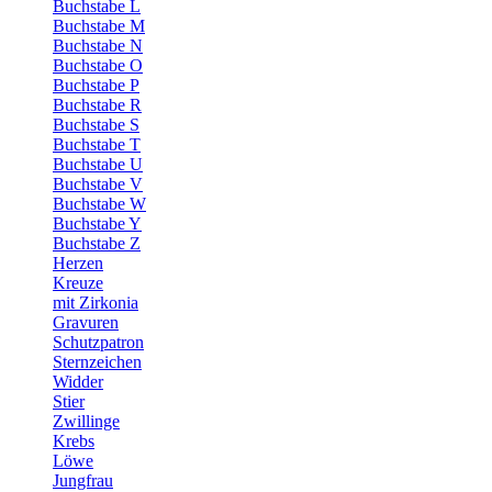
Buchstabe L
Buchstabe M
Buchstabe N
Buchstabe O
Buchstabe P
Buchstabe R
Buchstabe S
Buchstabe T
Buchstabe U
Buchstabe V
Buchstabe W
Buchstabe Y
Buchstabe Z
Herzen
Kreuze
mit Zirkonia
Gravuren
Schutzpatron
Sternzeichen
Widder
Stier
Zwillinge
Krebs
Löwe
Jungfrau