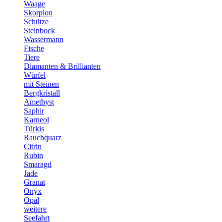
Waage
Skorpion
Schütze
Steinbock
Wassermann
Fische
Tiere
Diamanten & Brillianten
Würfel
mit Steinen
Bergkristall
Amethyst
Saphir
Karneol
Türkis
Rauchquarz
Citrin
Rubin
Smaragd
Jade
Granat
Onyx
Opal
weitere
Seefahrt