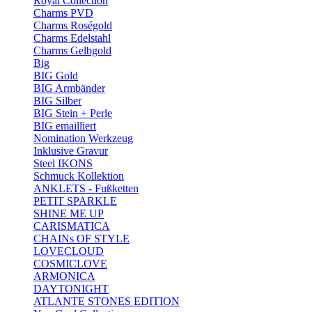
Royal Collection
Charms PVD
Charms Roségold
Charms Edelstahl
Charms Gelbgold
Big
BIG Gold
BIG Armbänder
BIG Silber
BIG Stein + Perle
BIG emailliert
Nomination Werkzeug
Inklusive Gravur
Steel IKONS
Schmuck Kollektion
ANKLETS - Fußketten
PETIT SPARKLE
SHINE ME UP
CARISMATICA
CHAINs OF STYLE
LOVECLOUD
COSMICLOVE
ARMONICA
DAYTONIGHT
ATLANTE STONES EDITION