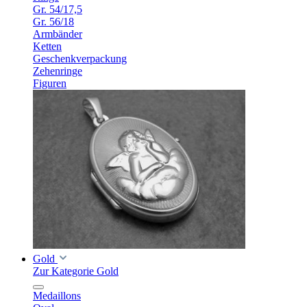
Gr. 54/17,5
Gr. 56/18
Armbänder
Ketten
Geschenkverpackung
Zehenringe
Figuren
Gold
Zur Kategorie Gold
Medaillons