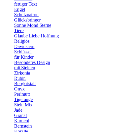
fertiger Text
Engel
Schutzpatron
Glücksbringer
Sonne Mond Sterne
Tiere
Glaube Liebe Hoffnung
Religiös
Davidstern
Schlüssel
für Kinder
Besonderes Design
mit Steinen
Zirkonia
Rubin
Bergkristall
Onyx
Perlmutt
Tigerauge
Stein Mix
Jade
Granat
Karneol
Bernstein
Koralle