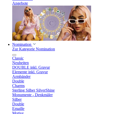
Angebote
Nomination
Zur Kategorie Nomination
Classic
Neuheiten
DOUBLE inkl. Gravur
Elemente inkl. Gravur
Armbänder
Double
Charms
Sterling Silber SilverShine
Monumente - Denkmäler
Silber
Double
Emaille
Motive