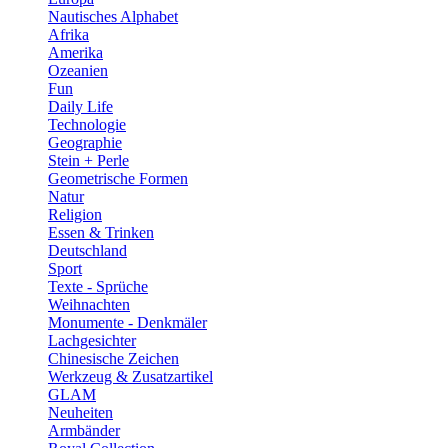
Nautisches Alphabet
Afrika
Amerika
Ozeanien
Fun
Daily Life
Technologie
Geographie
Stein + Perle
Geometrische Formen
Natur
Religion
Essen & Trinken
Deutschland
Sport
Texte - Sprüche
Weihnachten
Monumente - Denkmäler
Lachgesichter
Chinesische Zeichen
Werkzeug & Zusatzartikel
GLAM
Neuheiten
Armbänder