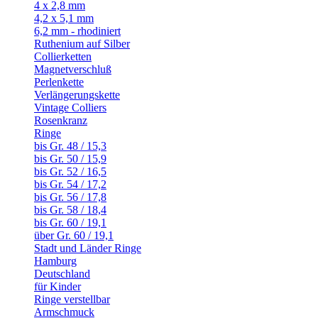
4 x 2,8 mm
4,2 x 5,1 mm
6,2 mm - rhodiniert
Ruthenium auf Silber
Collierketten
Magnetverschluß
Perlenkette
Verlängerungskette
Vintage Colliers
Rosenkranz
Ringe
bis Gr. 48 / 15,3
bis Gr. 50 / 15,9
bis Gr. 52 / 16,5
bis Gr. 54 / 17,2
bis Gr. 56 / 17,8
bis Gr. 58 / 18,4
bis Gr. 60 / 19,1
über Gr. 60 / 19,1
Stadt und Länder Ringe
Hamburg
Deutschland
für Kinder
Ringe verstellbar
Armschmuck