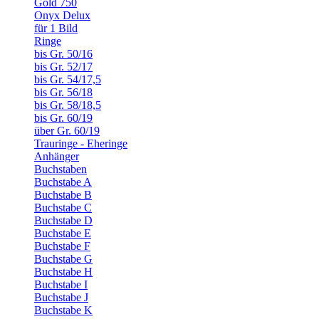
Gold 750
Onyx Delux
für 1 Bild
Ringe
bis Gr. 50/16
bis Gr. 52/17
bis Gr. 54/17,5
bis Gr. 56/18
bis Gr. 58/18,5
bis Gr. 60/19
über Gr. 60/19
Trauringe - Eheringe
Anhänger
Buchstaben
Buchstabe A
Buchstabe B
Buchstabe C
Buchstabe D
Buchstabe E
Buchstabe F
Buchstabe G
Buchstabe H
Buchstabe I
Buchstabe J
Buchstabe K