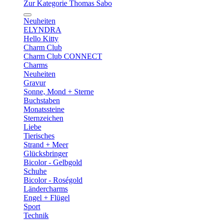
Zur Kategorie Thomas Sabo
Neuheiten
ELYNDRA
Hello Kitty
Charm Club
Charm Club CONNECT
Charms
Neuheiten
Gravur
Sonne, Mond + Sterne
Buchstaben
Monatssteine
Sternzeichen
Liebe
Tierisches
Strand + Meer
Glücksbringer
Bicolor - Gelbgold
Schuhe
Bicolor - Roségold
Ländercharms
Engel + Flügel
Sport
Technik