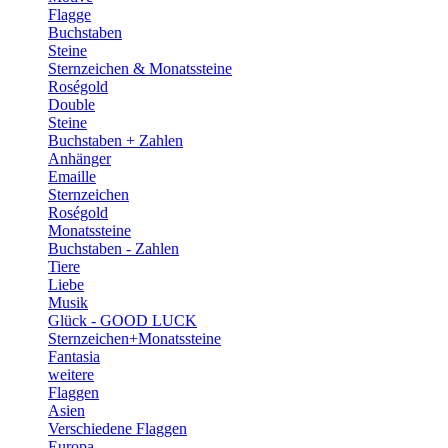
Flagge
Buchstaben
Steine
Sternzeichen & Monatssteine
Roségold
Double
Steine
Buchstaben + Zahlen
Anhänger
Emaille
Sternzeichen
Roségold
Monatssteine
Buchstaben - Zahlen
Tiere
Liebe
Musik
Glück - GOOD LUCK
Sternzeichen+Monatssteine
Fantasia
weitere
Flaggen
Asien
Verschiedene Flaggen
Europa