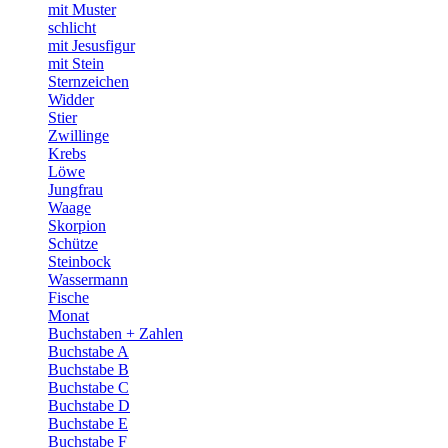
mit Muster
schlicht
mit Jesusfigur
mit Stein
Sternzeichen
Widder
Stier
Zwillinge
Krebs
Löwe
Jungfrau
Waage
Skorpion
Schütze
Steinbock
Wassermann
Fische
Monat
Buchstaben + Zahlen
Buchstabe A
Buchstabe B
Buchstabe C
Buchstabe D
Buchstabe E
Buchstabe F