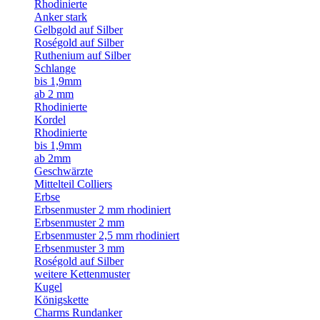
Rhodinierte
Anker stark
Gelbgold auf Silber
Roségold auf Silber
Ruthenium auf Silber
Schlange
bis 1,9mm
ab 2 mm
Rhodinierte
Kordel
Rhodinierte
bis 1,9mm
ab 2mm
Geschwärzte
Mittelteil Colliers
Erbse
Erbsenmuster 2 mm rhodiniert
Erbsenmuster 2 mm
Erbsenmuster 2,5 mm rhodiniert
Erbsenmuster 3 mm
Roségold auf Silber
weitere Kettenmuster
Kugel
Königskette
Charms Rundanker