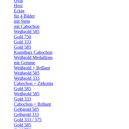
Oval
Herz
Eckig
für 4 Bilder
mit Stein
mit Cabochon
Weißgold 585
Gold 750
Gold 333
Gold 585
Kunstharz Cabochon
Weißgold Medaillons
mit Gemme
Weißgold + Brillant
Weißgold 585
Weißgold 333
Cabochon + Zirkonia
Gold 585
Weißgold 585
Gold 333
Cabochon + Brillant
Gelbgold 585
Gelbgold 333
Gold 333 / 375
Gold 585