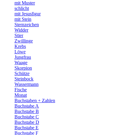
mit Muster
schlicht
mit Jesusfigur
mit Stein
Sternzeichen
Widder
Stier
Zwillinge
Krebs
Löwe
Jungfrau
Waage
Skorpion
Schütze
Steinbock
Wassermann
Fische
Monat
Buchstaben + Zahlen
Buchstabe A
Buchstabe B
Buchstabe C
Buchstabe D
Buchstabe E
Buchstabe F