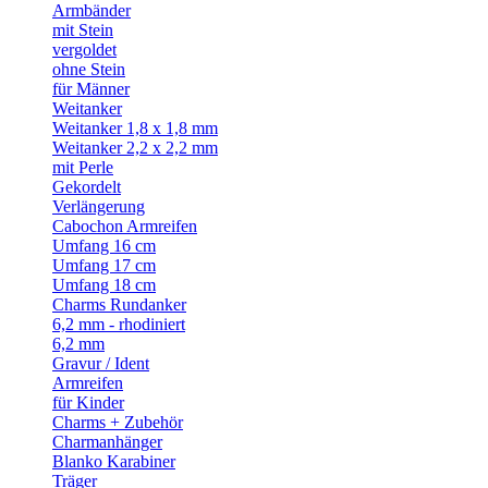
Armbänder
mit Stein
vergoldet
ohne Stein
für Männer
Weitanker
Weitanker 1,8 x 1,8 mm
Weitanker 2,2 x 2,2 mm
mit Perle
Gekordelt
Verlängerung
Cabochon Armreifen
Umfang 16 cm
Umfang 17 cm
Umfang 18 cm
Charms Rundanker
6,2 mm - rhodiniert
6,2 mm
Gravur / Ident
Armreifen
für Kinder
Charms + Zubehör
Charmanhänger
Blanko Karabiner
Träger