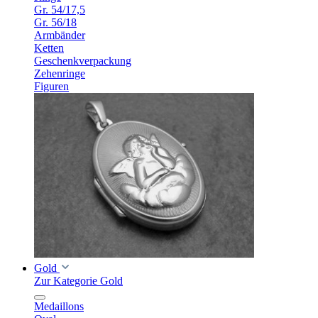
Gr. 54/17,5
Gr. 56/18
Armbänder
Ketten
Geschenkverpackung
Zehenringe
Figuren
Gold
Zur Kategorie Gold
Medaillons