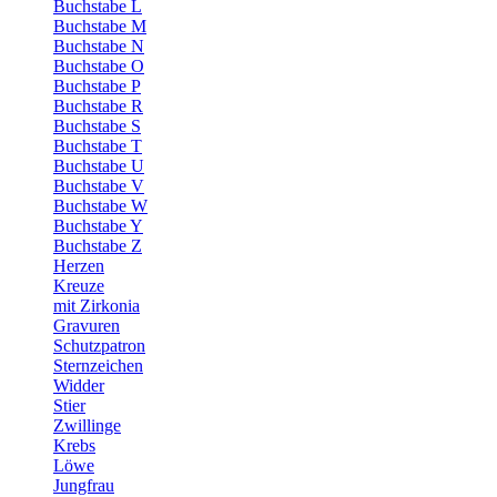
Buchstabe L
Buchstabe M
Buchstabe N
Buchstabe O
Buchstabe P
Buchstabe R
Buchstabe S
Buchstabe T
Buchstabe U
Buchstabe V
Buchstabe W
Buchstabe Y
Buchstabe Z
Herzen
Kreuze
mit Zirkonia
Gravuren
Schutzpatron
Sternzeichen
Widder
Stier
Zwillinge
Krebs
Löwe
Jungfrau