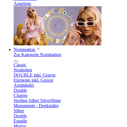
Angebote
Nomination
Zur Kategorie Nomination
Classic
Neuheiten
DOUBLE inkl. Gravur
Elemente inkl. Gravur
Armbänder
Double
Charms
Sterling Silber SilverShine
Monumente - Denkmäler
Silber
Double
Emaille
Motive