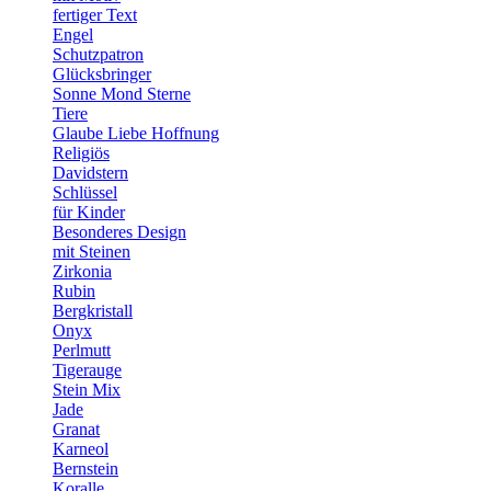
fertiger Text
Engel
Schutzpatron
Glücksbringer
Sonne Mond Sterne
Tiere
Glaube Liebe Hoffnung
Religiös
Davidstern
Schlüssel
für Kinder
Besonderes Design
mit Steinen
Zirkonia
Rubin
Bergkristall
Onyx
Perlmutt
Tigerauge
Stein Mix
Jade
Granat
Karneol
Bernstein
Koralle