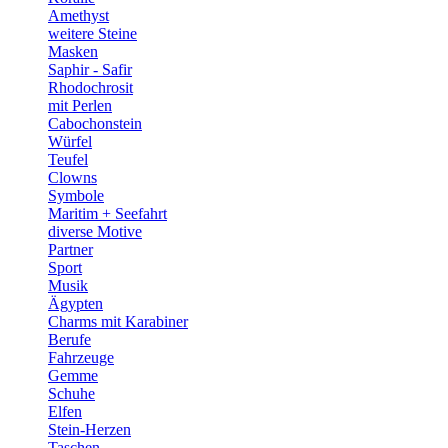
Amethyst
weitere Steine
Masken
Saphir - Safir
Rhodochrosit
mit Perlen
Cabochonstein
Würfel
Teufel
Clowns
Symbole
Maritim + Seefahrt
diverse Motive
Partner
Sport
Musik
Ägypten
Charms mit Karabiner
Berufe
Fahrzeuge
Gemme
Schuhe
Elfen
Stein-Herzen
Taschen