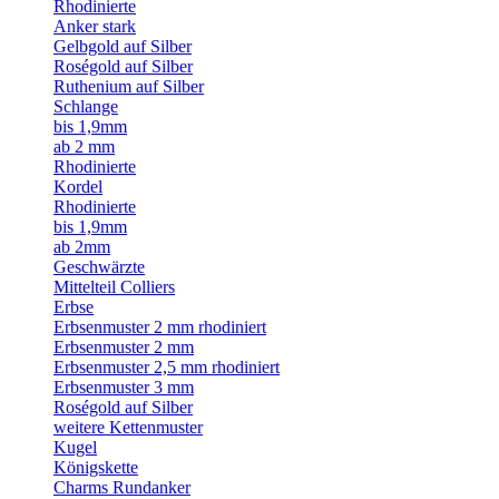
Rhodinierte
Anker stark
Gelbgold auf Silber
Roségold auf Silber
Ruthenium auf Silber
Schlange
bis 1,9mm
ab 2 mm
Rhodinierte
Kordel
Rhodinierte
bis 1,9mm
ab 2mm
Geschwärzte
Mittelteil Colliers
Erbse
Erbsenmuster 2 mm rhodiniert
Erbsenmuster 2 mm
Erbsenmuster 2,5 mm rhodiniert
Erbsenmuster 3 mm
Roségold auf Silber
weitere Kettenmuster
Kugel
Königskette
Charms Rundanker