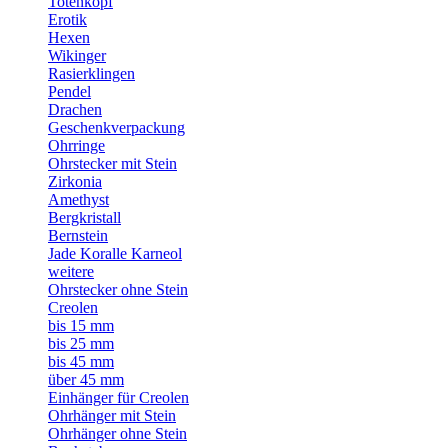
Totenkopf
Erotik
Hexen
Wikinger
Rasierklingen
Pendel
Drachen
Geschenkverpackung
Ohrringe
Ohrstecker mit Stein
Zirkonia
Amethyst
Bergkristall
Bernstein
Jade Koralle Karneol
weitere
Ohrstecker ohne Stein
Creolen
bis 15 mm
bis 25 mm
bis 45 mm
über 45 mm
Einhänger für Creolen
Ohrhänger mit Stein
Ohrhänger ohne Stein