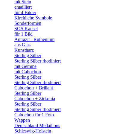
mit Stein
emailliert
für 4 Bilder
Kirchliche Symbole
Sonderformen
SOS Kapsel
für 1 Bild
Antrazit - Ruthenium
aus Glas
Kunstharz
Sterling Silber
Sterling Silber rhodiniert
mit Gemme
mit Cabochon
Sterling Silber
Sterling Silber rhodiniert
Cabochon + Brillant
Sterling Silber
Cabochon + Zirkonia
Sterling Silber
Sterling Silber rhodiniert
Cabochon für 1 Foto
Wappen
Deutschland Medaillons
Schleswig-Holstein