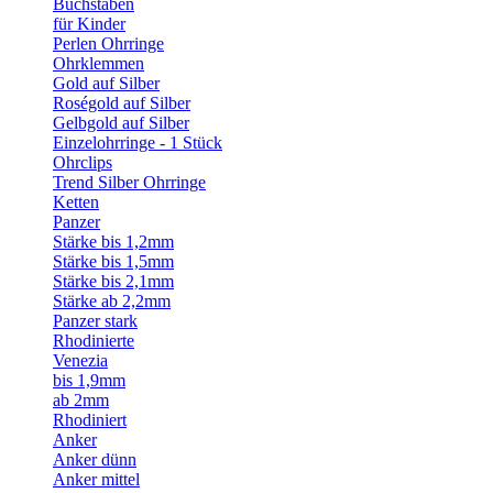
Buchstaben
für Kinder
Perlen Ohrringe
Ohrklemmen
Gold auf Silber
Roségold auf Silber
Gelbgold auf Silber
Einzelohrringe - 1 Stück
Ohrclips
Trend Silber Ohrringe
Ketten
Panzer
Stärke bis 1,2mm
Stärke bis 1,5mm
Stärke bis 2,1mm
Stärke ab 2,2mm
Panzer stark
Rhodinierte
Venezia
bis 1,9mm
ab 2mm
Rhodiniert
Anker
Anker dünn
Anker mittel