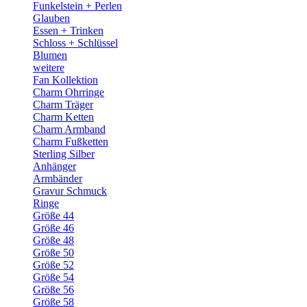
Funkelstein + Perlen
Glauben
Essen + Trinken
Schloss + Schlüssel
Blumen
weitere
Fan Kollektion
Charm Ohrringe
Charm Träger
Charm Ketten
Charm Armband
Charm Fußketten
Sterling Silber
Anhänger
Armbänder
Gravur Schmuck
Ringe
Größe 44
Größe 46
Größe 48
Größe 50
Größe 52
Größe 54
Größe 56
Größe 58