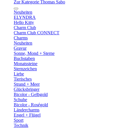
Zur Kategorie Thomas Sabo
Neuheiten
ELYNDRA
Hello Kitty
Charm Club
Charm Club CONNECT
Charms
Neuheiten
Gravur
Sonne, Mond + Sterne
Buchstaben
Monatssteine
Sternzeichen
Liebe
Tierisches
Strand + Meer
Glücksbringer
Bicolor - Gelbgold
Schuhe
Bicolor - Roségold
Ländercharms
Engel + Flügel
Sport
Technik