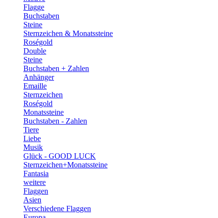
Flagge
Buchstaben
Steine
Sternzeichen & Monatssteine
Roségold
Double
Steine
Buchstaben + Zahlen
Anhänger
Emaille
Sternzeichen
Roségold
Monatssteine
Buchstaben - Zahlen
Tiere
Liebe
Musik
Glück - GOOD LUCK
Sternzeichen+Monatssteine
Fantasia
weitere
Flaggen
Asien
Verschiedene Flaggen
Europa