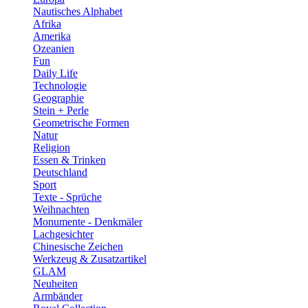
Nautisches Alphabet
Afrika
Amerika
Ozeanien
Fun
Daily Life
Technologie
Geographie
Stein + Perle
Geometrische Formen
Natur
Religion
Essen & Trinken
Deutschland
Sport
Texte - Sprüche
Weihnachten
Monumente - Denkmäler
Lachgesichter
Chinesische Zeichen
Werkzeug & Zusatzartikel
GLAM
Neuheiten
Armbänder