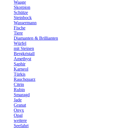
Waage
Skorpion
Schütze
Steinbock
Wassermann
Fische
Tiere
Diamanten & Brillianten
Würfel
mit Steinen
Bergkristall
Amethyst
Saphir
Karneol
Türkis
Rauchquarz
Citrin
Rubin
Smaragd
Jade
Granat
Onyx
Opal
weitere
Seefahrt