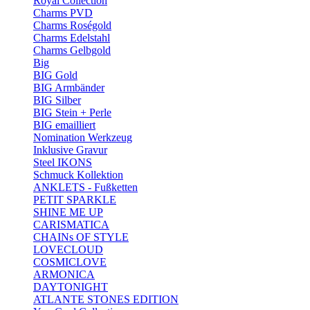
Royal Collection
Charms PVD
Charms Roségold
Charms Edelstahl
Charms Gelbgold
Big
BIG Gold
BIG Armbänder
BIG Silber
BIG Stein + Perle
BIG emailliert
Nomination Werkzeug
Inklusive Gravur
Steel IKONS
Schmuck Kollektion
ANKLETS - Fußketten
PETIT SPARKLE
SHINE ME UP
CARISMATICA
CHAINs OF STYLE
LOVECLOUD
COSMICLOVE
ARMONICA
DAYTONIGHT
ATLANTE STONES EDITION