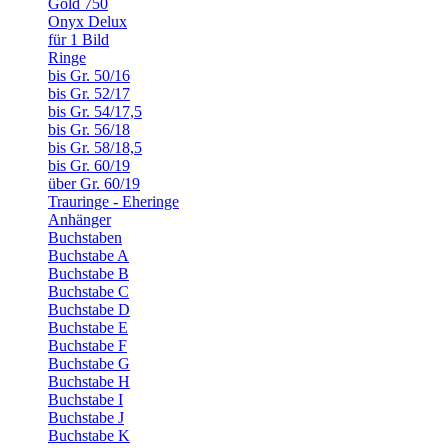
Gold 750
Onyx Delux
für 1 Bild
Ringe
bis Gr. 50/16
bis Gr. 52/17
bis Gr. 54/17,5
bis Gr. 56/18
bis Gr. 58/18,5
bis Gr. 60/19
über Gr. 60/19
Trauringe - Eheringe
Anhänger
Buchstaben
Buchstabe A
Buchstabe B
Buchstabe C
Buchstabe D
Buchstabe E
Buchstabe F
Buchstabe G
Buchstabe H
Buchstabe I
Buchstabe J
Buchstabe K