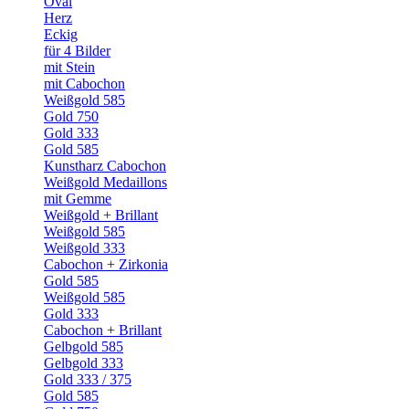
Oval
Herz
Eckig
für 4 Bilder
mit Stein
mit Cabochon
Weißgold 585
Gold 750
Gold 333
Gold 585
Kunstharz Cabochon
Weißgold Medaillons
mit Gemme
Weißgold + Brillant
Weißgold 585
Weißgold 333
Cabochon + Zirkonia
Gold 585
Weißgold 585
Gold 333
Cabochon + Brillant
Gelbgold 585
Gelbgold 333
Gold 333 / 375
Gold 585