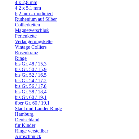
4 x 2,8 mm
4,2 x 5,1 mm
6,2 mm - rhodiniert
Ruthenium auf Silber
Collierketten
Magnetverschluß
Perlenkette
Verlängerungskette
Vintage Colliers
Rosenkranz
Ringe
bis Gr. 48 / 15,3
bis Gr. 50 / 15,9
bis Gr. 52 / 16,5
bis Gr. 54 / 17,2
bis Gr. 56 / 17,8
bis Gr. 58 / 18,4
bis Gr. 60 / 19,1
über Gr. 60 / 19,1
Stadt und Länder Ringe
Hamburg
Deutschland
für Kinder
Ringe verstellbar
Armschmuck