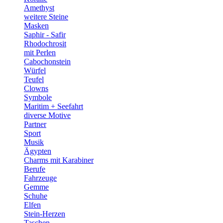
Amethyst
weitere Steine
Masken
Saphir - Safir
Rhodochrosit
mit Perlen
Cabochonstein
Würfel
Teufel
Clowns
Symbole
Maritim + Seefahrt
diverse Motive
Partner
Sport
Musik
Ägypten
Charms mit Karabiner
Berufe
Fahrzeuge
Gemme
Schuhe
Elfen
Stein-Herzen
Taschen