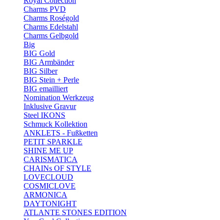
Royal Collection
Charms PVD
Charms Roségold
Charms Edelstahl
Charms Gelbgold
Big
BIG Gold
BIG Armbänder
BIG Silber
BIG Stein + Perle
BIG emailliert
Nomination Werkzeug
Inklusive Gravur
Steel IKONS
Schmuck Kollektion
ANKLETS - Fußketten
PETIT SPARKLE
SHINE ME UP
CARISMATICA
CHAINs OF STYLE
LOVECLOUD
COSMICLOVE
ARMONICA
DAYTONIGHT
ATLANTE STONES EDITION