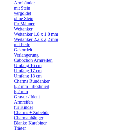
Armbänder
mit Stein
vergoldet
ohne Stein
für Männer
Weitanker
Weitanker 1,8 x 1,8 mm
Weitanker 2,2 x 2,2 mm
mit Perle
Gekordelt
Verlängerung
Cabochon Armreifen
Umfang 16 cm
Umfang 17 cm
Umfang 18 cm
Charms Rundanker
6,2 mm - rhodiniert
6,2 mm
Gravur / Ident
Armreifen
für Kinder
Charms + Zubehör
Charmanhänger
Blanko Karabiner
Träger