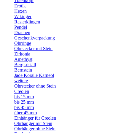
Totenkopf
Erotik
Hexen
Wikinger
Rasierklingen
Pendel
Drachen
Geschenkverpackung
Ohrringe
Ohrstecker mit Stein
Zirkonia
Amethyst
Bergkristall
Bernstein
Jade Koralle Karneol
weitere
Ohrstecker ohne Stein
Creolen
bis 15 mm
bis 25 mm
bis 45 mm
über 45 mm
Einhänger für Creolen
Ohrhänger mit Stein
Ohrhänger ohne Stein