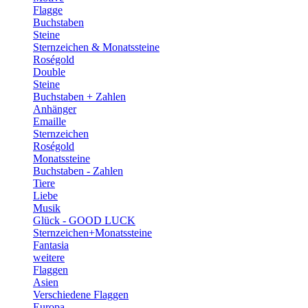
Flagge
Buchstaben
Steine
Sternzeichen & Monatssteine
Roségold
Double
Steine
Buchstaben + Zahlen
Anhänger
Emaille
Sternzeichen
Roségold
Monatssteine
Buchstaben - Zahlen
Tiere
Liebe
Musik
Glück - GOOD LUCK
Sternzeichen+Monatssteine
Fantasia
weitere
Flaggen
Asien
Verschiedene Flaggen
Europa