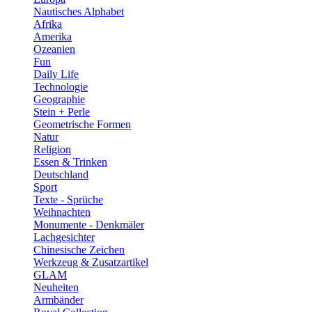
Nautisches Alphabet
Afrika
Amerika
Ozeanien
Fun
Daily Life
Technologie
Geographie
Stein + Perle
Geometrische Formen
Natur
Religion
Essen & Trinken
Deutschland
Sport
Texte - Sprüche
Weihnachten
Monumente - Denkmäler
Lachgesichter
Chinesische Zeichen
Werkzeug & Zusatzartikel
GLAM
Neuheiten
Armbänder