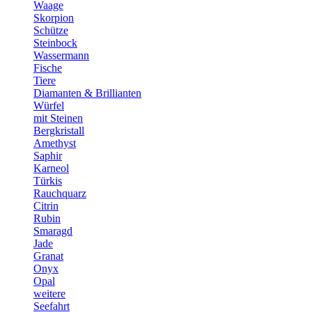
Waage
Skorpion
Schütze
Steinbock
Wassermann
Fische
Tiere
Diamanten & Brillianten
Würfel
mit Steinen
Bergkristall
Amethyst
Saphir
Karneol
Türkis
Rauchquarz
Citrin
Rubin
Smaragd
Jade
Granat
Onyx
Opal
weitere
Seefahrt