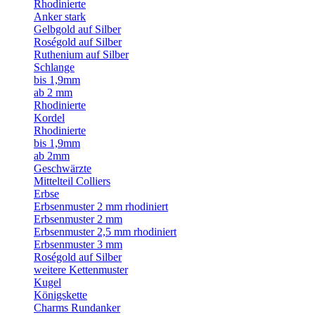
Rhodinierte
Anker stark
Gelbgold auf Silber
Roségold auf Silber
Ruthenium auf Silber
Schlange
bis 1,9mm
ab 2 mm
Rhodinierte
Kordel
Rhodinierte
bis 1,9mm
ab 2mm
Geschwärzte
Mittelteil Colliers
Erbse
Erbsenmuster 2 mm rhodiniert
Erbsenmuster 2 mm
Erbsenmuster 2,5 mm rhodiniert
Erbsenmuster 3 mm
Roségold auf Silber
weitere Kettenmuster
Kugel
Königskette
Charms Rundanker