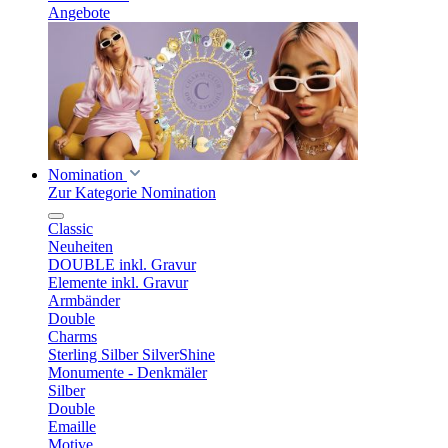
Angebote
Nomination
Zur Kategorie Nomination
Classic
Neuheiten
DOUBLE inkl. Gravur
Elemente inkl. Gravur
Armbänder
Double
Charms
Sterling Silber SilverShine
Monumente - Denkmäler
Silber
Double
Emaille
Motive