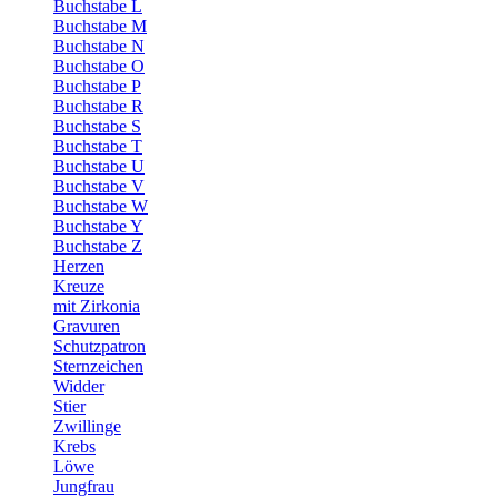
Buchstabe L
Buchstabe M
Buchstabe N
Buchstabe O
Buchstabe P
Buchstabe R
Buchstabe S
Buchstabe T
Buchstabe U
Buchstabe V
Buchstabe W
Buchstabe Y
Buchstabe Z
Herzen
Kreuze
mit Zirkonia
Gravuren
Schutzpatron
Sternzeichen
Widder
Stier
Zwillinge
Krebs
Löwe
Jungfrau