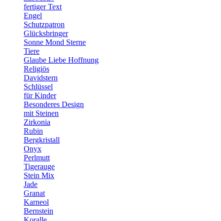
fertiger Text
Engel
Schutzpatron
Glücksbringer
Sonne Mond Sterne
Tiere
Glaube Liebe Hoffnung
Religiös
Davidstern
Schlüssel
für Kinder
Besonderes Design
mit Steinen
Zirkonia
Rubin
Bergkristall
Onyx
Perlmutt
Tigerauge
Stein Mix
Jade
Granat
Karneol
Bernstein
Koralle