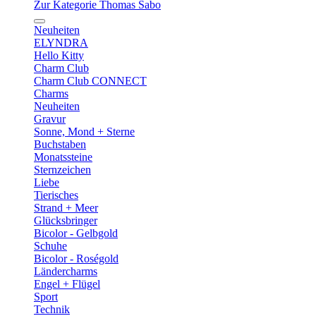
Zur Kategorie Thomas Sabo
Neuheiten
ELYNDRA
Hello Kitty
Charm Club
Charm Club CONNECT
Charms
Neuheiten
Gravur
Sonne, Mond + Sterne
Buchstaben
Monatssteine
Sternzeichen
Liebe
Tierisches
Strand + Meer
Glücksbringer
Bicolor - Gelbgold
Schuhe
Bicolor - Roségold
Ländercharms
Engel + Flügel
Sport
Technik