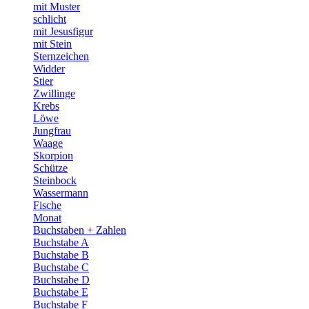
mit Muster
schlicht
mit Jesusfigur
mit Stein
Sternzeichen
Widder
Stier
Zwillinge
Krebs
Löwe
Jungfrau
Waage
Skorpion
Schütze
Steinbock
Wassermann
Fische
Monat
Buchstaben + Zahlen
Buchstabe A
Buchstabe B
Buchstabe C
Buchstabe D
Buchstabe E
Buchstabe F