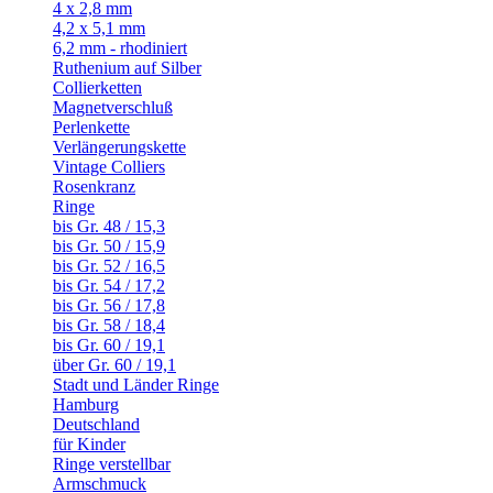
4 x 2,8 mm
4,2 x 5,1 mm
6,2 mm - rhodiniert
Ruthenium auf Silber
Collierketten
Magnetverschluß
Perlenkette
Verlängerungskette
Vintage Colliers
Rosenkranz
Ringe
bis Gr. 48 / 15,3
bis Gr. 50 / 15,9
bis Gr. 52 / 16,5
bis Gr. 54 / 17,2
bis Gr. 56 / 17,8
bis Gr. 58 / 18,4
bis Gr. 60 / 19,1
über Gr. 60 / 19,1
Stadt und Länder Ringe
Hamburg
Deutschland
für Kinder
Ringe verstellbar
Armschmuck