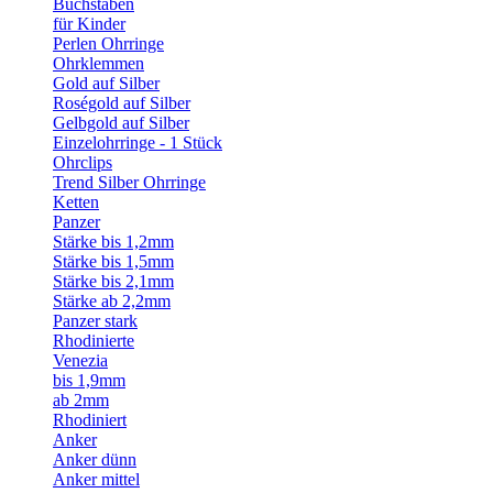
Buchstaben
für Kinder
Perlen Ohrringe
Ohrklemmen
Gold auf Silber
Roségold auf Silber
Gelbgold auf Silber
Einzelohrringe - 1 Stück
Ohrclips
Trend Silber Ohrringe
Ketten
Panzer
Stärke bis 1,2mm
Stärke bis 1,5mm
Stärke bis 2,1mm
Stärke ab 2,2mm
Panzer stark
Rhodinierte
Venezia
bis 1,9mm
ab 2mm
Rhodiniert
Anker
Anker dünn
Anker mittel