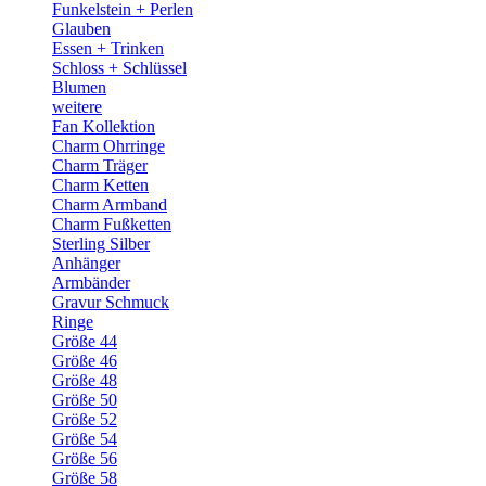
Funkelstein + Perlen
Glauben
Essen + Trinken
Schloss + Schlüssel
Blumen
weitere
Fan Kollektion
Charm Ohrringe
Charm Träger
Charm Ketten
Charm Armband
Charm Fußketten
Sterling Silber
Anhänger
Armbänder
Gravur Schmuck
Ringe
Größe 44
Größe 46
Größe 48
Größe 50
Größe 52
Größe 54
Größe 56
Größe 58