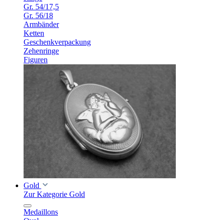
Gr. 54/17,5
Gr. 56/18
Armbänder
Ketten
Geschenkverpackung
Zehenringe
Figuren
Gold
Zur Kategorie Gold
Medaillons