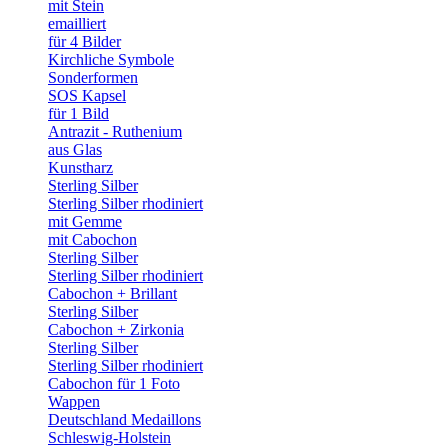
mit Stein
emailliert
für 4 Bilder
Kirchliche Symbole
Sonderformen
SOS Kapsel
für 1 Bild
Antrazit - Ruthenium
aus Glas
Kunstharz
Sterling Silber
Sterling Silber rhodiniert
mit Gemme
mit Cabochon
Sterling Silber
Sterling Silber rhodiniert
Cabochon + Brillant
Sterling Silber
Cabochon + Zirkonia
Sterling Silber
Sterling Silber rhodiniert
Cabochon für 1 Foto
Wappen
Deutschland Medaillons
Schleswig-Holstein