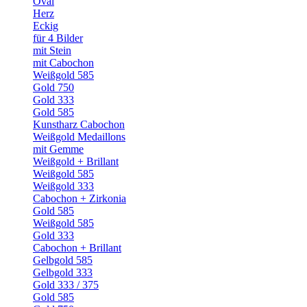
Oval
Herz
Eckig
für 4 Bilder
mit Stein
mit Cabochon
Weißgold 585
Gold 750
Gold 333
Gold 585
Kunstharz Cabochon
Weißgold Medaillons
mit Gemme
Weißgold + Brillant
Weißgold 585
Weißgold 333
Cabochon + Zirkonia
Gold 585
Weißgold 585
Gold 333
Cabochon + Brillant
Gelbgold 585
Gelbgold 333
Gold 333 / 375
Gold 585