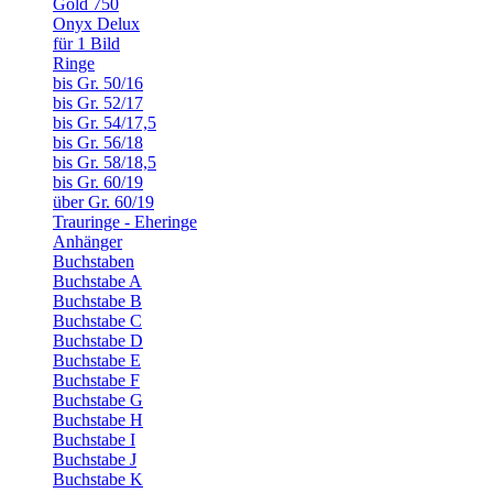
Gold 750
Onyx Delux
für 1 Bild
Ringe
bis Gr. 50/16
bis Gr. 52/17
bis Gr. 54/17,5
bis Gr. 56/18
bis Gr. 58/18,5
bis Gr. 60/19
über Gr. 60/19
Trauringe - Eheringe
Anhänger
Buchstaben
Buchstabe A
Buchstabe B
Buchstabe C
Buchstabe D
Buchstabe E
Buchstabe F
Buchstabe G
Buchstabe H
Buchstabe I
Buchstabe J
Buchstabe K