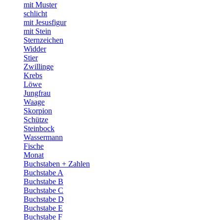
mit Muster
schlicht
mit Jesusfigur
mit Stein
Sternzeichen
Widder
Stier
Zwillinge
Krebs
Löwe
Jungfrau
Waage
Skorpion
Schütze
Steinbock
Wassermann
Fische
Monat
Buchstaben + Zahlen
Buchstabe A
Buchstabe B
Buchstabe C
Buchstabe D
Buchstabe E
Buchstabe F