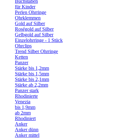
Buchstaben
für Kinder
Perlen Ohrringe
Ohrklemmen
Gold auf Silber
Roségold auf Silber
Gelbgold auf Silber
Einzelohrringe - 1 Stück
Ohrclips
Trend Silber Ohrringe
Ketten
Panzer
Stärke bis 1,2mm
Stärke bis 1,5mm
Stärke bis 2,1mm
Stärke ab 2,2mm
Panzer stark
Rhodinierte
Venezia
bis 1,9mm
ab 2mm
Rhodiniert
Anker
Anker dünn
Anker mittel