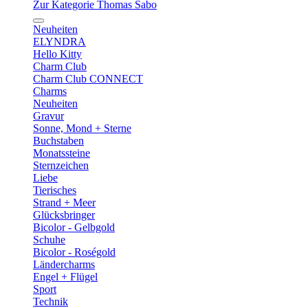
Zur Kategorie Thomas Sabo
Neuheiten
ELYNDRA
Hello Kitty
Charm Club
Charm Club CONNECT
Charms
Neuheiten
Gravur
Sonne, Mond + Sterne
Buchstaben
Monatssteine
Sternzeichen
Liebe
Tierisches
Strand + Meer
Glücksbringer
Bicolor - Gelbgold
Schuhe
Bicolor - Roségold
Ländercharms
Engel + Flügel
Sport
Technik