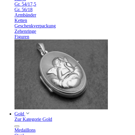
Gr. 54/17,5
Gr. 56/18
Armbänder
Ketten
Geschenkverpackung
Zehenringe
Figuren
Gold
Zur Kategorie Gold
Medaillons