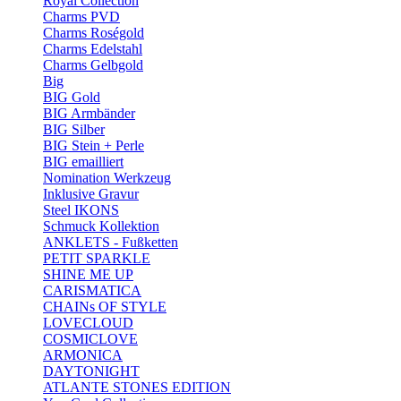
Royal Collection
Charms PVD
Charms Roségold
Charms Edelstahl
Charms Gelbgold
Big
BIG Gold
BIG Armbänder
BIG Silber
BIG Stein + Perle
BIG emailliert
Nomination Werkzeug
Inklusive Gravur
Steel IKONS
Schmuck Kollektion
ANKLETS - Fußketten
PETIT SPARKLE
SHINE ME UP
CARISMATICA
CHAINs OF STYLE
LOVECLOUD
COSMICLOVE
ARMONICA
DAYTONIGHT
ATLANTE STONES EDITION