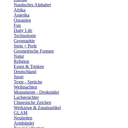
Nautisches Alphabet
Afrika
Amerika
Ozeanien
Fun
Daily Life
Technologie
Geographie
Stein + Perle
Geometrische Formen
Natur
Religion
Essen & Trinken
Deutschland
Sport
Texte - Sprüche
Weihnachten
Monumente - Denkmäler
Lachgesichter
Chinesische Zeichen
Werkzeug & Zusatzartikel
GLAM
Neuheiten
Armbänder