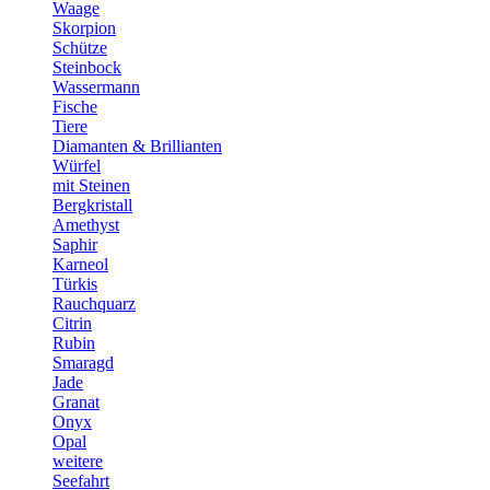
Waage
Skorpion
Schütze
Steinbock
Wassermann
Fische
Tiere
Diamanten & Brillianten
Würfel
mit Steinen
Bergkristall
Amethyst
Saphir
Karneol
Türkis
Rauchquarz
Citrin
Rubin
Smaragd
Jade
Granat
Onyx
Opal
weitere
Seefahrt