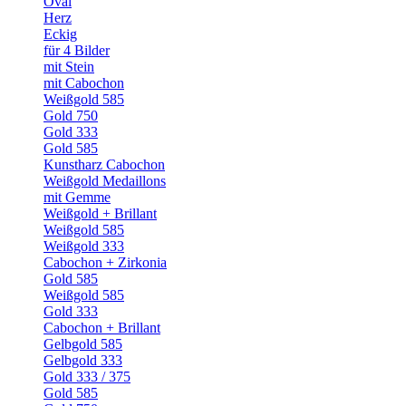
Oval
Herz
Eckig
für 4 Bilder
mit Stein
mit Cabochon
Weißgold 585
Gold 750
Gold 333
Gold 585
Kunstharz Cabochon
Weißgold Medaillons
mit Gemme
Weißgold + Brillant
Weißgold 585
Weißgold 333
Cabochon + Zirkonia
Gold 585
Weißgold 585
Gold 333
Cabochon + Brillant
Gelbgold 585
Gelbgold 333
Gold 333 / 375
Gold 585