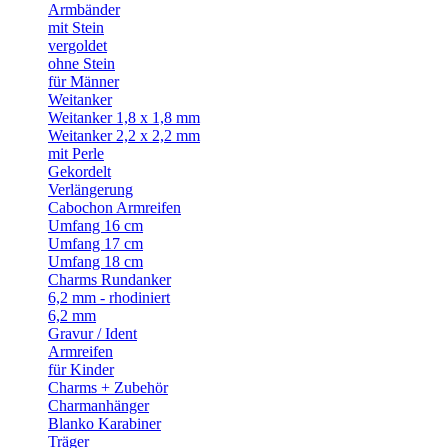
Armbänder
mit Stein
vergoldet
ohne Stein
für Männer
Weitanker
Weitanker 1,8 x 1,8 mm
Weitanker 2,2 x 2,2 mm
mit Perle
Gekordelt
Verlängerung
Cabochon Armreifen
Umfang 16 cm
Umfang 17 cm
Umfang 18 cm
Charms Rundanker
6,2 mm - rhodiniert
6,2 mm
Gravur / Ident
Armreifen
für Kinder
Charms + Zubehör
Charmanhänger
Blanko Karabiner
Träger