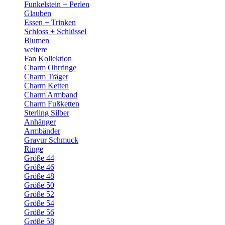
Funkelstein + Perlen
Glauben
Essen + Trinken
Schloss + Schlüssel
Blumen
weitere
Fan Kollektion
Charm Ohrringe
Charm Träger
Charm Ketten
Charm Armband
Charm Fußketten
Sterling Silber
Anhänger
Armbänder
Gravur Schmuck
Ringe
Größe 44
Größe 46
Größe 48
Größe 50
Größe 52
Größe 54
Größe 56
Größe 58