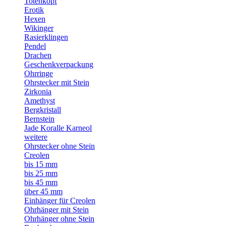
Totenkopf
Erotik
Hexen
Wikinger
Rasierklingen
Pendel
Drachen
Geschenkverpackung
Ohrringe
Ohrstecker mit Stein
Zirkonia
Amethyst
Bergkristall
Bernstein
Jade Koralle Karneol
weitere
Ohrstecker ohne Stein
Creolen
bis 15 mm
bis 25 mm
bis 45 mm
über 45 mm
Einhänger für Creolen
Ohrhänger mit Stein
Ohrhänger ohne Stein