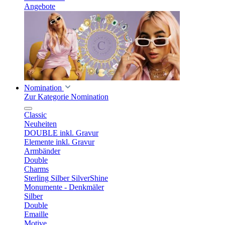
Angebote
Nomination
Zur Kategorie Nomination
Classic
Neuheiten
DOUBLE inkl. Gravur
Elemente inkl. Gravur
Armbänder
Double
Charms
Sterling Silber SilverShine
Monumente - Denkmäler
Silber
Double
Emaille
Motive