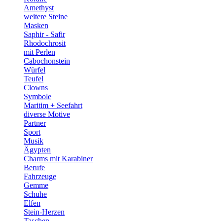
Amethyst
weitere Steine
Masken
Saphir - Safir
Rhodochrosit
mit Perlen
Cabochonstein
Würfel
Teufel
Clowns
Symbole
Maritim + Seefahrt
diverse Motive
Partner
Sport
Musik
Ägypten
Charms mit Karabiner
Berufe
Fahrzeuge
Gemme
Schuhe
Elfen
Stein-Herzen
Taschen