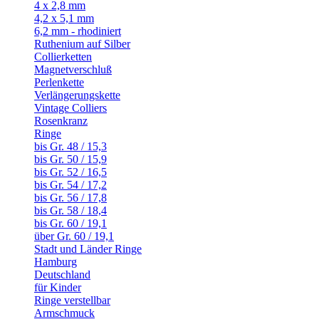
4 x 2,8 mm
4,2 x 5,1 mm
6,2 mm - rhodiniert
Ruthenium auf Silber
Collierketten
Magnetverschluß
Perlenkette
Verlängerungskette
Vintage Colliers
Rosenkranz
Ringe
bis Gr. 48 / 15,3
bis Gr. 50 / 15,9
bis Gr. 52 / 16,5
bis Gr. 54 / 17,2
bis Gr. 56 / 17,8
bis Gr. 58 / 18,4
bis Gr. 60 / 19,1
über Gr. 60 / 19,1
Stadt und Länder Ringe
Hamburg
Deutschland
für Kinder
Ringe verstellbar
Armschmuck