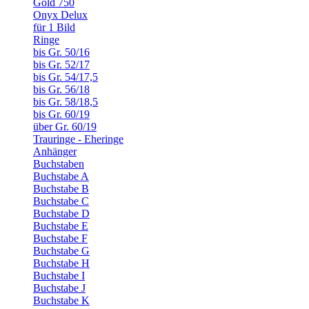
Gold 750
Onyx Delux
für 1 Bild
Ringe
bis Gr. 50/16
bis Gr. 52/17
bis Gr. 54/17,5
bis Gr. 56/18
bis Gr. 58/18,5
bis Gr. 60/19
über Gr. 60/19
Trauringe - Eheringe
Anhänger
Buchstaben
Buchstabe A
Buchstabe B
Buchstabe C
Buchstabe D
Buchstabe E
Buchstabe F
Buchstabe G
Buchstabe H
Buchstabe I
Buchstabe J
Buchstabe K