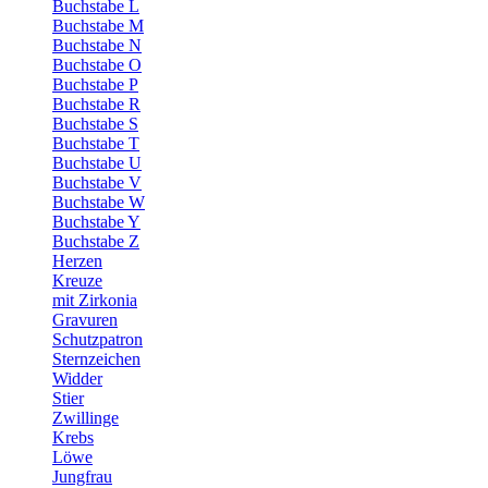
Buchstabe L
Buchstabe M
Buchstabe N
Buchstabe O
Buchstabe P
Buchstabe R
Buchstabe S
Buchstabe T
Buchstabe U
Buchstabe V
Buchstabe W
Buchstabe Y
Buchstabe Z
Herzen
Kreuze
mit Zirkonia
Gravuren
Schutzpatron
Sternzeichen
Widder
Stier
Zwillinge
Krebs
Löwe
Jungfrau