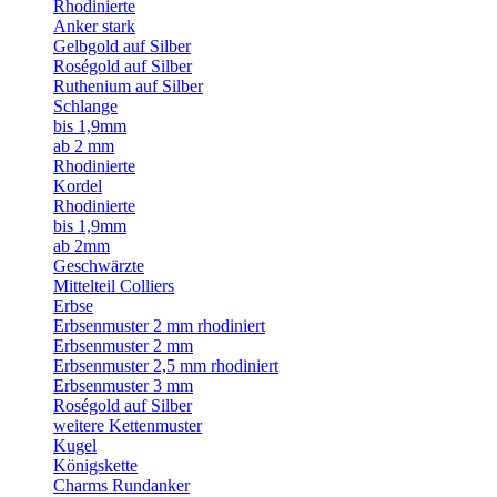
Rhodinierte
Anker stark
Gelbgold auf Silber
Roségold auf Silber
Ruthenium auf Silber
Schlange
bis 1,9mm
ab 2 mm
Rhodinierte
Kordel
Rhodinierte
bis 1,9mm
ab 2mm
Geschwärzte
Mittelteil Colliers
Erbse
Erbsenmuster 2 mm rhodiniert
Erbsenmuster 2 mm
Erbsenmuster 2,5 mm rhodiniert
Erbsenmuster 3 mm
Roségold auf Silber
weitere Kettenmuster
Kugel
Königskette
Charms Rundanker