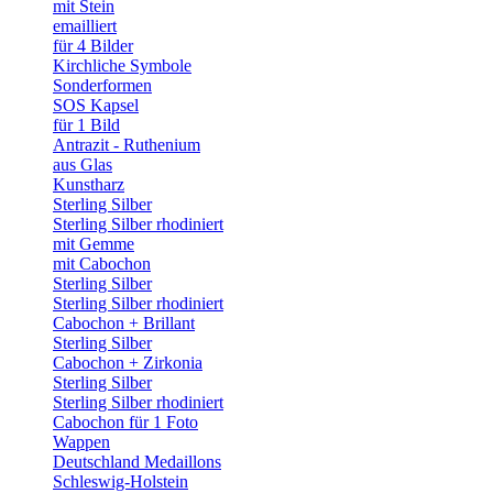
mit Stein
emailliert
für 4 Bilder
Kirchliche Symbole
Sonderformen
SOS Kapsel
für 1 Bild
Antrazit - Ruthenium
aus Glas
Kunstharz
Sterling Silber
Sterling Silber rhodiniert
mit Gemme
mit Cabochon
Sterling Silber
Sterling Silber rhodiniert
Cabochon + Brillant
Sterling Silber
Cabochon + Zirkonia
Sterling Silber
Sterling Silber rhodiniert
Cabochon für 1 Foto
Wappen
Deutschland Medaillons
Schleswig-Holstein