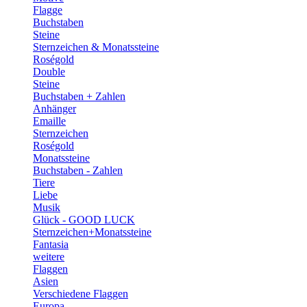
Flagge
Buchstaben
Steine
Sternzeichen & Monatssteine
Roségold
Double
Steine
Buchstaben + Zahlen
Anhänger
Emaille
Sternzeichen
Roségold
Monatssteine
Buchstaben - Zahlen
Tiere
Liebe
Musik
Glück - GOOD LUCK
Sternzeichen+Monatssteine
Fantasia
weitere
Flaggen
Asien
Verschiedene Flaggen
Europa