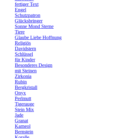
fertiger Text
Engel
Schutzpatron
Glücksbringer
Sonne Mond Sterne
Tiere
Glaube Liebe Hoffnung
Religiös
Davidstern
Schlüssel
für Kinder
Besonderes Design
mit Steinen
Zirkonia
Rubin
Bergkristall
Onyx
Perlmutt
Tigerauge
Stein Mix
Jade
Granat
Karneol
Bernstein
Koralle