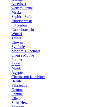
Amethyst
weitere Steine
Masken
Saphir - Safir
Rhodochrosit
mit Perlen
Cabochonstein
Würfel
Teufel
Clowns
Symbole
Maritim + Seefahrt
diverse Motive
Partner
Sport
Musik
Ägypten
Charms mit Karabiner
Berufe
Fahrzeuge
Gemme
Schuhe
Elfen
Stein-Herzen
Taschen