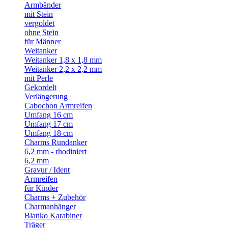
Armbänder
mit Stein
vergoldet
ohne Stein
für Männer
Weitanker
Weitanker 1,8 x 1,8 mm
Weitanker 2,2 x 2,2 mm
mit Perle
Gekordelt
Verlängerung
Cabochon Armreifen
Umfang 16 cm
Umfang 17 cm
Umfang 18 cm
Charms Rundanker
6,2 mm - rhodiniert
6,2 mm
Gravur / Ident
Armreifen
für Kinder
Charms + Zubehör
Charmanhänger
Blanko Karabiner
Träger