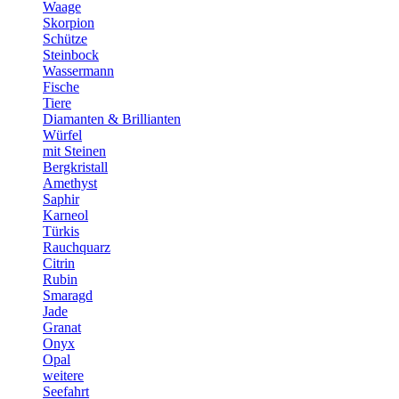
Waage
Skorpion
Schütze
Steinbock
Wassermann
Fische
Tiere
Diamanten & Brillianten
Würfel
mit Steinen
Bergkristall
Amethyst
Saphir
Karneol
Türkis
Rauchquarz
Citrin
Rubin
Smaragd
Jade
Granat
Onyx
Opal
weitere
Seefahrt