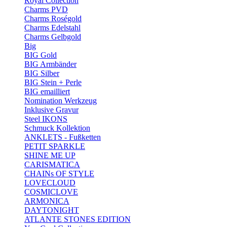
Royal Collection
Charms PVD
Charms Roségold
Charms Edelstahl
Charms Gelbgold
Big
BIG Gold
BIG Armbänder
BIG Silber
BIG Stein + Perle
BIG emailliert
Nomination Werkzeug
Inklusive Gravur
Steel IKONS
Schmuck Kollektion
ANKLETS - Fußketten
PETIT SPARKLE
SHINE ME UP
CARISMATICA
CHAINs OF STYLE
LOVECLOUD
COSMICLOVE
ARMONICA
DAYTONIGHT
ATLANTE STONES EDITION