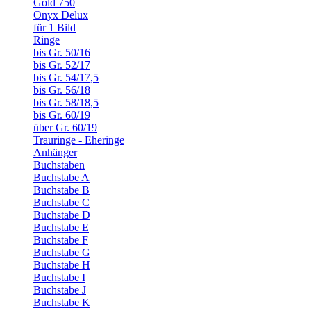
Gold 750
Onyx Delux
für 1 Bild
Ringe
bis Gr. 50/16
bis Gr. 52/17
bis Gr. 54/17,5
bis Gr. 56/18
bis Gr. 58/18,5
bis Gr. 60/19
über Gr. 60/19
Trauringe - Eheringe
Anhänger
Buchstaben
Buchstabe A
Buchstabe B
Buchstabe C
Buchstabe D
Buchstabe E
Buchstabe F
Buchstabe G
Buchstabe H
Buchstabe I
Buchstabe J
Buchstabe K