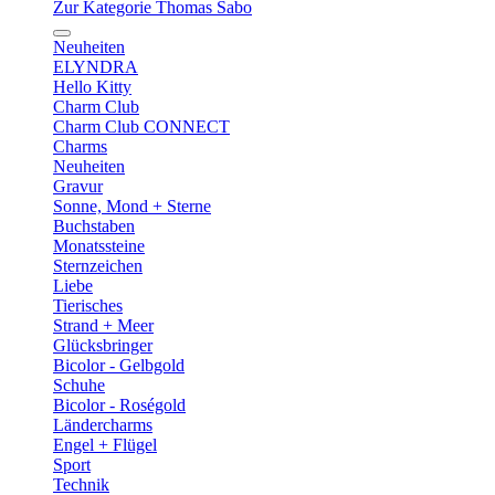
Zur Kategorie Thomas Sabo
Neuheiten
ELYNDRA
Hello Kitty
Charm Club
Charm Club CONNECT
Charms
Neuheiten
Gravur
Sonne, Mond + Sterne
Buchstaben
Monatssteine
Sternzeichen
Liebe
Tierisches
Strand + Meer
Glücksbringer
Bicolor - Gelbgold
Schuhe
Bicolor - Roségold
Ländercharms
Engel + Flügel
Sport
Technik