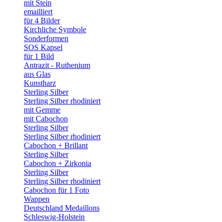
mit Stein
emailliert
für 4 Bilder
Kirchliche Symbole
Sonderformen
SOS Kapsel
für 1 Bild
Antrazit - Ruthenium
aus Glas
Kunstharz
Sterling Silber
Sterling Silber rhodiniert
mit Gemme
mit Cabochon
Sterling Silber
Sterling Silber rhodiniert
Cabochon + Brillant
Sterling Silber
Cabochon + Zirkonia
Sterling Silber
Sterling Silber rhodiniert
Cabochon für 1 Foto
Wappen
Deutschland Medaillons
Schleswig-Holstein