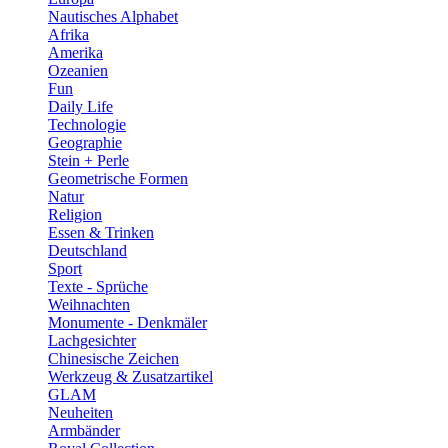
Nautisches Alphabet
Afrika
Amerika
Ozeanien
Fun
Daily Life
Technologie
Geographie
Stein + Perle
Geometrische Formen
Natur
Religion
Essen & Trinken
Deutschland
Sport
Texte - Sprüche
Weihnachten
Monumente - Denkmäler
Lachgesichter
Chinesische Zeichen
Werkzeug & Zusatzartikel
GLAM
Neuheiten
Armbänder