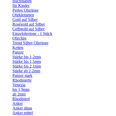
Buchstaben
für Kinder
Perlen Ohrringe
Ohrklemmen
Gold auf Silber
Roségold auf Silber
Gelbgold auf Silber
Einzelohrringe - 1 Stück
Ohrclips
Trend Silber Ohrringe
Ketten
Panzer
Stärke bis 1,2mm
Stärke bis 1,5mm
Stärke bis 2,1mm
Stärke ab 2,2mm
Panzer stark
Rhodinierte
Venezia
bis 1,9mm
ab 2mm
Rhodiniert
Anker
Anker dünn
Anker mittel