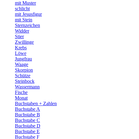
mit Muster
schlicht
mit Jesusfigur
mit Stein
Sternzeichen
Widder
Stier
Zwillinge
Krebs
Löwe
Jungfrau
Waage
Skorpion
Schütze
Steinbock
Wassermann
Fische
Monat
Buchstaben + Zahlen
Buchstabe A
Buchstabe B
Buchstabe C
Buchstabe D
Buchstabe E
Buchstabe F