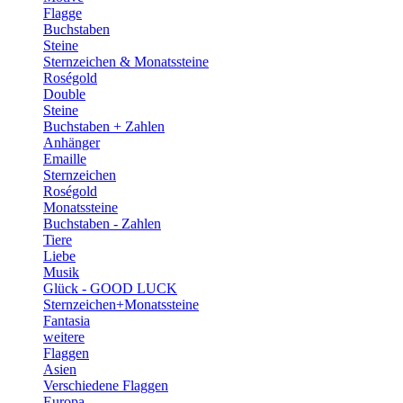
Flagge
Buchstaben
Steine
Sternzeichen & Monatssteine
Roségold
Double
Steine
Buchstaben + Zahlen
Anhänger
Emaille
Sternzeichen
Roségold
Monatssteine
Buchstaben - Zahlen
Tiere
Liebe
Musik
Glück - GOOD LUCK
Sternzeichen+Monatssteine
Fantasia
weitere
Flaggen
Asien
Verschiedene Flaggen
Europa