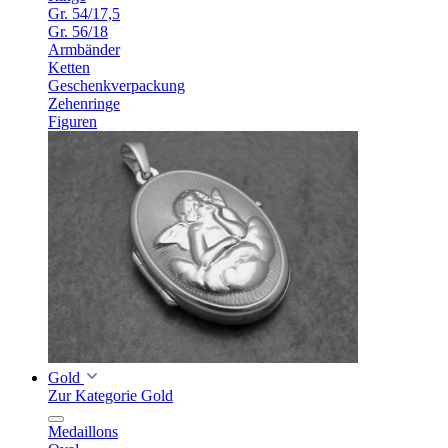
Gr. 54/17,5
Gr. 56/18
Armbänder
Ketten
Geschenkverpackung
Zehenringe
Figuren
Gold
Zur Kategorie Gold
Medaillons