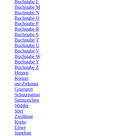
Buchstabe L
Buchstabe M
Buchstabe N
Buchstabe O
Buchstabe P
Buchstabe R
Buchstabe S
Buchstabe T
Buchstabe U
Buchstabe V
Buchstabe W
Buchstabe Y
Buchstabe Z
Herzen
Kreuze
mit Zirkonia
Gravuren
Schutzpatron
Sternzeichen
Widder
Stier
Zwillinge
Krebs
Löwe
Jungfrau