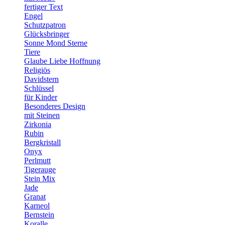
fertiger Text
Engel
Schutzpatron
Glücksbringer
Sonne Mond Sterne
Tiere
Glaube Liebe Hoffnung
Religiös
Davidstern
Schlüssel
für Kinder
Besonderes Design
mit Steinen
Zirkonia
Rubin
Bergkristall
Onyx
Perlmutt
Tigerauge
Stein Mix
Jade
Granat
Karneol
Bernstein
Koralle