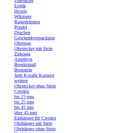
Totenkopf
Erotik
Hexen
Wikinger
Rasierklingen
Pendel
Drachen
Geschenkverpackung
Ohrringe
Ohrstecker mit Stein
Zirkonia
Amethyst
Bergkristall
Bernstein
Jade Koralle Karneol
weitere
Ohrstecker ohne Stein
Creolen
bis 15 mm
bis 25 mm
bis 45 mm
über 45 mm
Einhänger für Creolen
Ohrhänger mit Stein
Ohrhänger ohne Stein