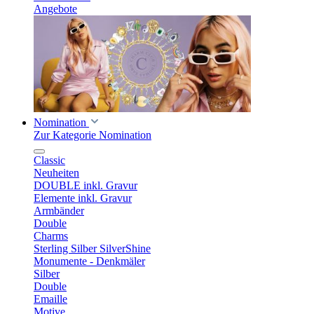
Angebote
Nomination
Zur Kategorie Nomination
Classic
Neuheiten
DOUBLE inkl. Gravur
Elemente inkl. Gravur
Armbänder
Double
Charms
Sterling Silber SilverShine
Monumente - Denkmäler
Silber
Double
Emaille
Motive