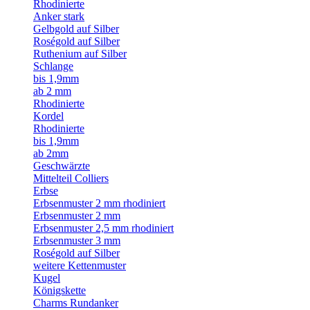
Rhodinierte
Anker stark
Gelbgold auf Silber
Roségold auf Silber
Ruthenium auf Silber
Schlange
bis 1,9mm
ab 2 mm
Rhodinierte
Kordel
Rhodinierte
bis 1,9mm
ab 2mm
Geschwärzte
Mittelteil Colliers
Erbse
Erbsenmuster 2 mm rhodiniert
Erbsenmuster 2 mm
Erbsenmuster 2,5 mm rhodiniert
Erbsenmuster 3 mm
Roségold auf Silber
weitere Kettenmuster
Kugel
Königskette
Charms Rundanker