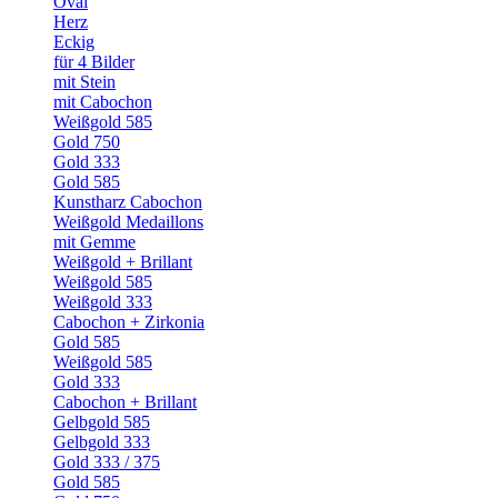
Oval
Herz
Eckig
für 4 Bilder
mit Stein
mit Cabochon
Weißgold 585
Gold 750
Gold 333
Gold 585
Kunstharz Cabochon
Weißgold Medaillons
mit Gemme
Weißgold + Brillant
Weißgold 585
Weißgold 333
Cabochon + Zirkonia
Gold 585
Weißgold 585
Gold 333
Cabochon + Brillant
Gelbgold 585
Gelbgold 333
Gold 333 / 375
Gold 585