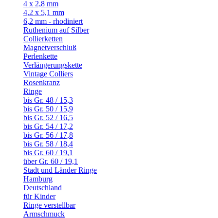
4 x 2,8 mm
4,2 x 5,1 mm
6,2 mm - rhodiniert
Ruthenium auf Silber
Collierketten
Magnetverschluß
Perlenkette
Verlängerungskette
Vintage Colliers
Rosenkranz
Ringe
bis Gr. 48 / 15,3
bis Gr. 50 / 15,9
bis Gr. 52 / 16,5
bis Gr. 54 / 17,2
bis Gr. 56 / 17,8
bis Gr. 58 / 18,4
bis Gr. 60 / 19,1
über Gr. 60 / 19,1
Stadt und Länder Ringe
Hamburg
Deutschland
für Kinder
Ringe verstellbar
Armschmuck