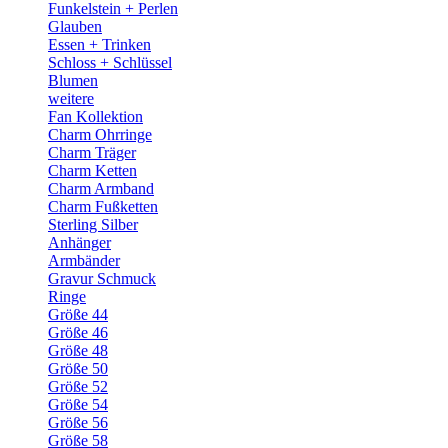
Funkelstein + Perlen
Glauben
Essen + Trinken
Schloss + Schlüssel
Blumen
weitere
Fan Kollektion
Charm Ohrringe
Charm Träger
Charm Ketten
Charm Armband
Charm Fußketten
Sterling Silber
Anhänger
Armbänder
Gravur Schmuck
Ringe
Größe 44
Größe 46
Größe 48
Größe 50
Größe 52
Größe 54
Größe 56
Größe 58