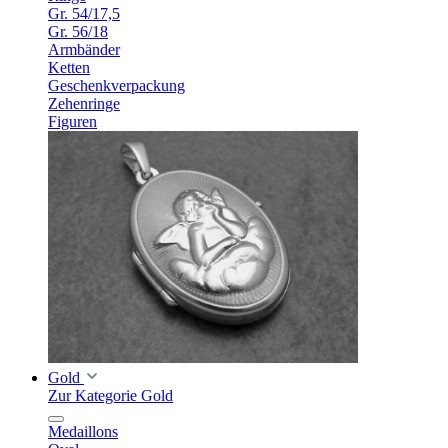
Gr. 54/17,5
Gr. 56/18
Armbänder
Ketten
Geschenkverpackung
Zehenringe
Figuren
Gold
Zur Kategorie Gold
Medaillons