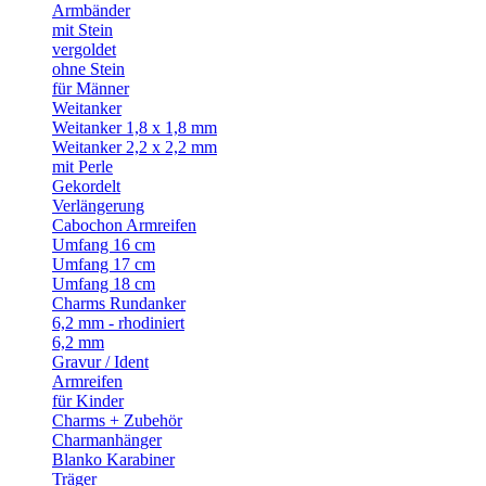
Armbänder
mit Stein
vergoldet
ohne Stein
für Männer
Weitanker
Weitanker 1,8 x 1,8 mm
Weitanker 2,2 x 2,2 mm
mit Perle
Gekordelt
Verlängerung
Cabochon Armreifen
Umfang 16 cm
Umfang 17 cm
Umfang 18 cm
Charms Rundanker
6,2 mm - rhodiniert
6,2 mm
Gravur / Ident
Armreifen
für Kinder
Charms + Zubehör
Charmanhänger
Blanko Karabiner
Träger