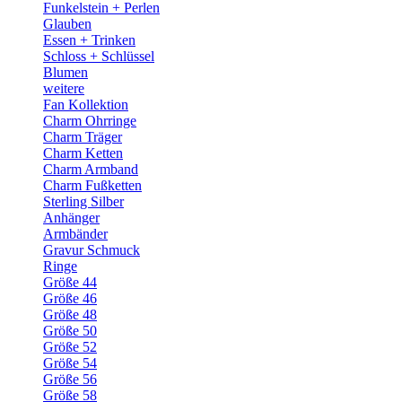
Funkelstein + Perlen
Glauben
Essen + Trinken
Schloss + Schlüssel
Blumen
weitere
Fan Kollektion
Charm Ohrringe
Charm Träger
Charm Ketten
Charm Armband
Charm Fußketten
Sterling Silber
Anhänger
Armbänder
Gravur Schmuck
Ringe
Größe 44
Größe 46
Größe 48
Größe 50
Größe 52
Größe 54
Größe 56
Größe 58