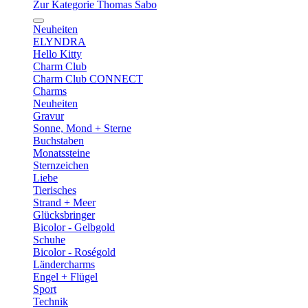
Zur Kategorie Thomas Sabo
Neuheiten
ELYNDRA
Hello Kitty
Charm Club
Charm Club CONNECT
Charms
Neuheiten
Gravur
Sonne, Mond + Sterne
Buchstaben
Monatssteine
Sternzeichen
Liebe
Tierisches
Strand + Meer
Glücksbringer
Bicolor - Gelbgold
Schuhe
Bicolor - Roségold
Ländercharms
Engel + Flügel
Sport
Technik