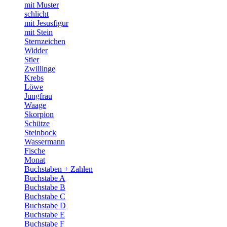
mit Muster
schlicht
mit Jesusfigur
mit Stein
Sternzeichen
Widder
Stier
Zwillinge
Krebs
Löwe
Jungfrau
Waage
Skorpion
Schütze
Steinbock
Wassermann
Fische
Monat
Buchstaben + Zahlen
Buchstabe A
Buchstabe B
Buchstabe C
Buchstabe D
Buchstabe E
Buchstabe F