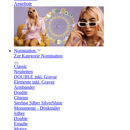
Angebote
Nomination
Zur Kategorie Nomination
Classic
Neuheiten
DOUBLE inkl. Gravur
Elemente inkl. Gravur
Armbänder
Double
Charms
Sterling Silber SilverShine
Monumente - Denkmäler
Silber
Double
Emaille
Motive