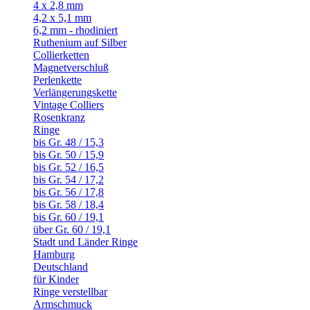
4 x 2,8 mm
4,2 x 5,1 mm
6,2 mm - rhodiniert
Ruthenium auf Silber
Collierketten
Magnetverschluß
Perlenkette
Verlängerungskette
Vintage Colliers
Rosenkranz
Ringe
bis Gr. 48 / 15,3
bis Gr. 50 / 15,9
bis Gr. 52 / 16,5
bis Gr. 54 / 17,2
bis Gr. 56 / 17,8
bis Gr. 58 / 18,4
bis Gr. 60 / 19,1
über Gr. 60 / 19,1
Stadt und Länder Ringe
Hamburg
Deutschland
für Kinder
Ringe verstellbar
Armschmuck