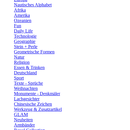
Nautisches Alphabet
Afrika
Amerika
Ozeanien
Fun
Daily Life
Technologie
Geographie
Stein + Perle
Geometrische Formen
Natur
Religion
Essen & Trinken
Deutschland
Sport
Texte - Sprüche
Weihnachten
Monumente - Denkmäler
Lachgesichter
Chinesische Zeichen
Werkzeug & Zusatzartikel
GLAM
Neuheiten
Armbänder