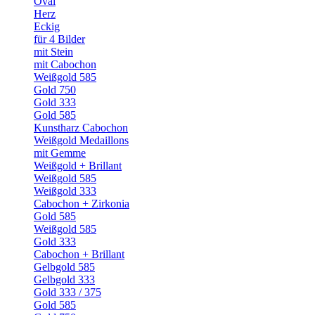
Oval
Herz
Eckig
für 4 Bilder
mit Stein
mit Cabochon
Weißgold 585
Gold 750
Gold 333
Gold 585
Kunstharz Cabochon
Weißgold Medaillons
mit Gemme
Weißgold + Brillant
Weißgold 585
Weißgold 333
Cabochon + Zirkonia
Gold 585
Weißgold 585
Gold 333
Cabochon + Brillant
Gelbgold 585
Gelbgold 333
Gold 333 / 375
Gold 585