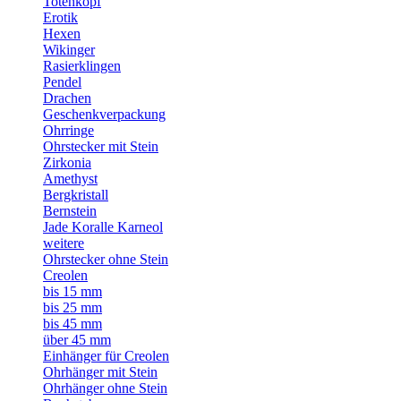
Totenkopf
Erotik
Hexen
Wikinger
Rasierklingen
Pendel
Drachen
Geschenkverpackung
Ohrringe
Ohrstecker mit Stein
Zirkonia
Amethyst
Bergkristall
Bernstein
Jade Koralle Karneol
weitere
Ohrstecker ohne Stein
Creolen
bis 15 mm
bis 25 mm
bis 45 mm
über 45 mm
Einhänger für Creolen
Ohrhänger mit Stein
Ohrhänger ohne Stein