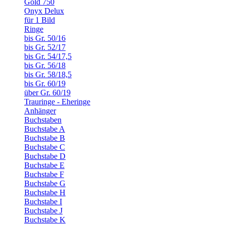
Gold 750
Onyx Delux
für 1 Bild
Ringe
bis Gr. 50/16
bis Gr. 52/17
bis Gr. 54/17,5
bis Gr. 56/18
bis Gr. 58/18,5
bis Gr. 60/19
über Gr. 60/19
Trauringe - Eheringe
Anhänger
Buchstaben
Buchstabe A
Buchstabe B
Buchstabe C
Buchstabe D
Buchstabe E
Buchstabe F
Buchstabe G
Buchstabe H
Buchstabe I
Buchstabe J
Buchstabe K