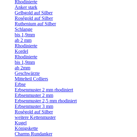
Rhodinierte
Anker stark
Gelbgold auf Silber
Roségold auf Silber
Ruthenium auf Silber
Schlange
bis 1,9mm
ab 2 mm
Rhodinierte
Kordel
Rhodinierte
bis 1,9mm
ab 2mm
Geschwärzte
Mittelteil Colliers
Erbse
Erbsenmuster 2 mm rhodiniert
Erbsenmuster 2 mm
Erbsenmuster 2,5 mm rhodiniert
Erbsenmuster 3 mm
Roségold auf Silber
weitere Kettenmuster
Kugel
Königskette
Charms Rundanker