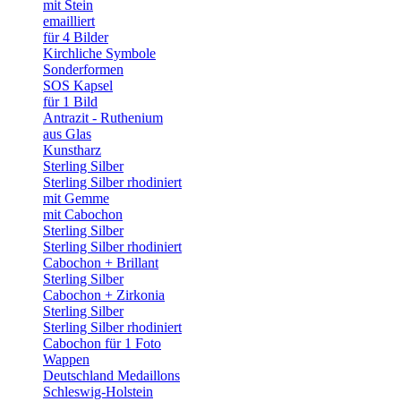
mit Stein
emailliert
für 4 Bilder
Kirchliche Symbole
Sonderformen
SOS Kapsel
für 1 Bild
Antrazit - Ruthenium
aus Glas
Kunstharz
Sterling Silber
Sterling Silber rhodiniert
mit Gemme
mit Cabochon
Sterling Silber
Sterling Silber rhodiniert
Cabochon + Brillant
Sterling Silber
Cabochon + Zirkonia
Sterling Silber
Sterling Silber rhodiniert
Cabochon für 1 Foto
Wappen
Deutschland Medaillons
Schleswig-Holstein