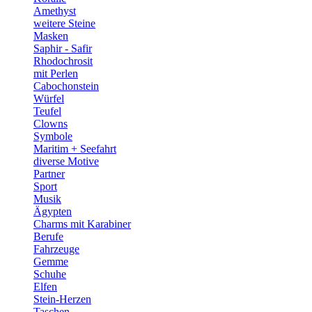
Amethyst
weitere Steine
Masken
Saphir - Safir
Rhodochrosit
mit Perlen
Cabochonstein
Würfel
Teufel
Clowns
Symbole
Maritim + Seefahrt
diverse Motive
Partner
Sport
Musik
Ägypten
Charms mit Karabiner
Berufe
Fahrzeuge
Gemme
Schuhe
Elfen
Stein-Herzen
Taschen