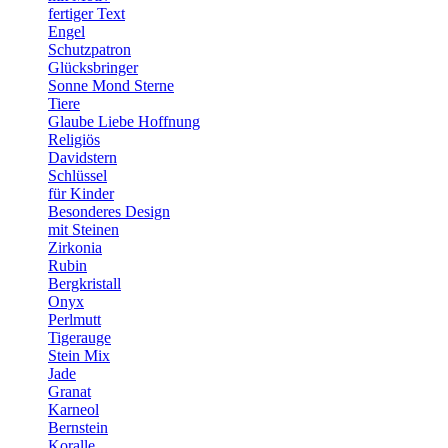
fertiger Text
Engel
Schutzpatron
Glücksbringer
Sonne Mond Sterne
Tiere
Glaube Liebe Hoffnung
Religiös
Davidstern
Schlüssel
für Kinder
Besonderes Design
mit Steinen
Zirkonia
Rubin
Bergkristall
Onyx
Perlmutt
Tigerauge
Stein Mix
Jade
Granat
Karneol
Bernstein
Koralle