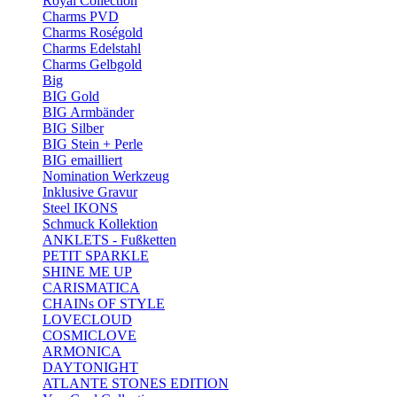
Royal Collection
Charms PVD
Charms Roségold
Charms Edelstahl
Charms Gelbgold
Big
BIG Gold
BIG Armbänder
BIG Silber
BIG Stein + Perle
BIG emailliert
Nomination Werkzeug
Inklusive Gravur
Steel IKONS
Schmuck Kollektion
ANKLETS - Fußketten
PETIT SPARKLE
SHINE ME UP
CARISMATICA
CHAINs OF STYLE
LOVECLOUD
COSMICLOVE
ARMONICA
DAYTONIGHT
ATLANTE STONES EDITION