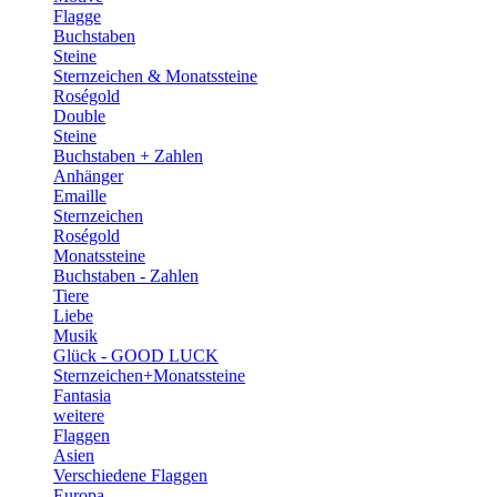
Flagge
Buchstaben
Steine
Sternzeichen & Monatssteine
Roségold
Double
Steine
Buchstaben + Zahlen
Anhänger
Emaille
Sternzeichen
Roségold
Monatssteine
Buchstaben - Zahlen
Tiere
Liebe
Musik
Glück - GOOD LUCK
Sternzeichen+Monatssteine
Fantasia
weitere
Flaggen
Asien
Verschiedene Flaggen
Europa