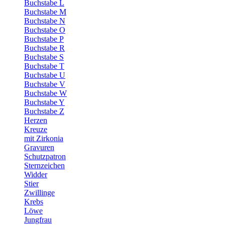
Buchstabe L
Buchstabe M
Buchstabe N
Buchstabe O
Buchstabe P
Buchstabe R
Buchstabe S
Buchstabe T
Buchstabe U
Buchstabe V
Buchstabe W
Buchstabe Y
Buchstabe Z
Herzen
Kreuze
mit Zirkonia
Gravuren
Schutzpatron
Sternzeichen
Widder
Stier
Zwillinge
Krebs
Löwe
Jungfrau