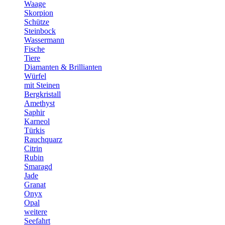
Waage
Skorpion
Schütze
Steinbock
Wassermann
Fische
Tiere
Diamanten & Brillianten
Würfel
mit Steinen
Bergkristall
Amethyst
Saphir
Karneol
Türkis
Rauchquarz
Citrin
Rubin
Smaragd
Jade
Granat
Onyx
Opal
weitere
Seefahrt