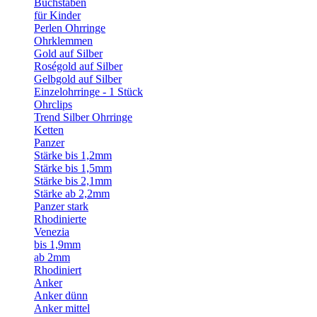
Buchstaben
für Kinder
Perlen Ohrringe
Ohrklemmen
Gold auf Silber
Roségold auf Silber
Gelbgold auf Silber
Einzelohrringe - 1 Stück
Ohrclips
Trend Silber Ohrringe
Ketten
Panzer
Stärke bis 1,2mm
Stärke bis 1,5mm
Stärke bis 2,1mm
Stärke ab 2,2mm
Panzer stark
Rhodinierte
Venezia
bis 1,9mm
ab 2mm
Rhodiniert
Anker
Anker dünn
Anker mittel