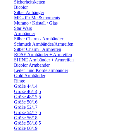
Sicherheitsketten
Bicolor
Silber Anhänger
ME - für Me & moments
Murano / Kristall / Glas
Star Wars
Armbänder
Silber Charm - Armbänder
Schmuck Armbänder/Armreifen
Silber Charm - Armreifen
ROSE Armbänder + Armreifen
SHINE Armbänder + Armreifen
Bicolor Armbänder
Leder- und Kordelarmbänder
Gold Armbänder
Ringe
Größe 44/14
Größe 46/14,5
Größe 48/15,5
Größe 50/16
Größe 52/17
Größe 54/17,5
Größe 56/18
Größe 58/18,5
Größe 60/19