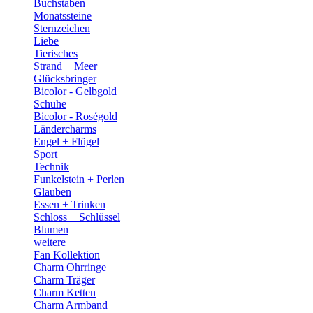
Buchstaben
Monatssteine
Sternzeichen
Liebe
Tierisches
Strand + Meer
Glücksbringer
Bicolor - Gelbgold
Schuhe
Bicolor - Roségold
Ländercharms
Engel + Flügel
Sport
Technik
Funkelstein + Perlen
Glauben
Essen + Trinken
Schloss + Schlüssel
Blumen
weitere
Fan Kollektion
Charm Ohrringe
Charm Träger
Charm Ketten
Charm Armband