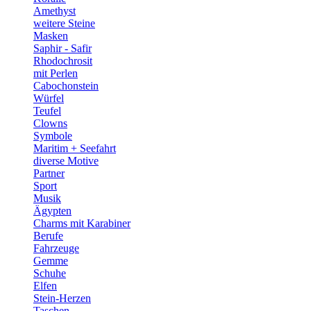
Amethyst
weitere Steine
Masken
Saphir - Safir
Rhodochrosit
mit Perlen
Cabochonstein
Würfel
Teufel
Clowns
Symbole
Maritim + Seefahrt
diverse Motive
Partner
Sport
Musik
Ägypten
Charms mit Karabiner
Berufe
Fahrzeuge
Gemme
Schuhe
Elfen
Stein-Herzen
Taschen