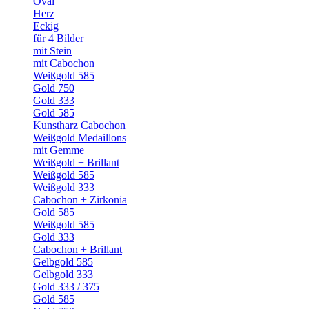
Oval
Herz
Eckig
für 4 Bilder
mit Stein
mit Cabochon
Weißgold 585
Gold 750
Gold 333
Gold 585
Kunstharz Cabochon
Weißgold Medaillons
mit Gemme
Weißgold + Brillant
Weißgold 585
Weißgold 333
Cabochon + Zirkonia
Gold 585
Weißgold 585
Gold 333
Cabochon + Brillant
Gelbgold 585
Gelbgold 333
Gold 333 / 375
Gold 585