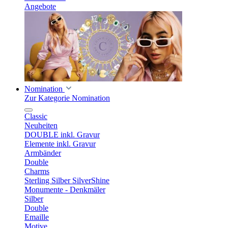
Angebote
Nomination
Zur Kategorie Nomination
Classic
Neuheiten
DOUBLE inkl. Gravur
Elemente inkl. Gravur
Armbänder
Double
Charms
Sterling Silber SilverShine
Monumente - Denkmäler
Silber
Double
Emaille
Motive