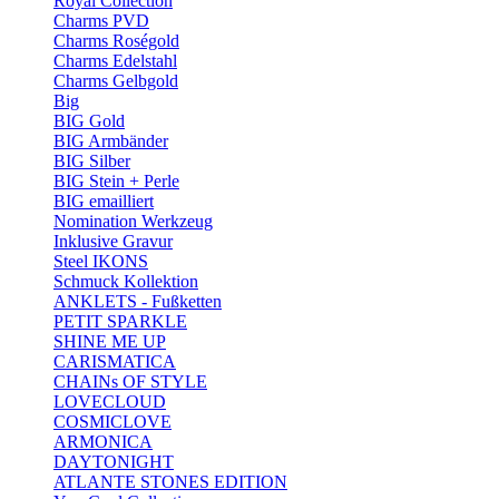
Royal Collection
Charms PVD
Charms Roségold
Charms Edelstahl
Charms Gelbgold
Big
BIG Gold
BIG Armbänder
BIG Silber
BIG Stein + Perle
BIG emailliert
Nomination Werkzeug
Inklusive Gravur
Steel IKONS
Schmuck Kollektion
ANKLETS - Fußketten
PETIT SPARKLE
SHINE ME UP
CARISMATICA
CHAINs OF STYLE
LOVECLOUD
COSMICLOVE
ARMONICA
DAYTONIGHT
ATLANTE STONES EDITION