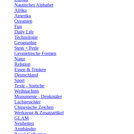
Nautisches Alphabet
Afrika
Amerika
Ozeanien
Fun
Daily Life
Technologie
Geographie
Stein + Perle
Geometrische Formen
Natur
Religion
Essen & Trinken
Deutschland
Sport
Texte - Sprüche
Weihnachten
Monumente - Denkmäler
Lachgesichter
Chinesische Zeichen
Werkzeug & Zusatzartikel
GLAM
Neuheiten
Armbänder