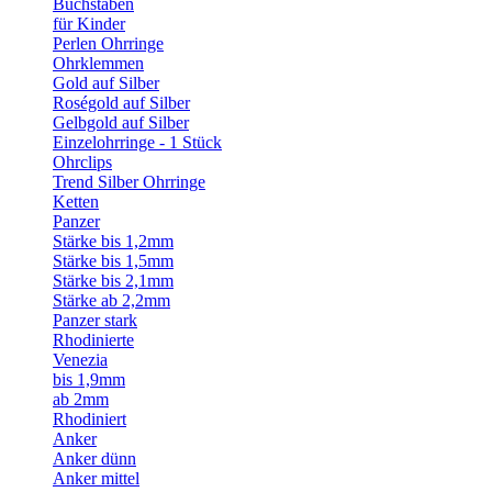
Buchstaben
für Kinder
Perlen Ohrringe
Ohrklemmen
Gold auf Silber
Roségold auf Silber
Gelbgold auf Silber
Einzelohrringe - 1 Stück
Ohrclips
Trend Silber Ohrringe
Ketten
Panzer
Stärke bis 1,2mm
Stärke bis 1,5mm
Stärke bis 2,1mm
Stärke ab 2,2mm
Panzer stark
Rhodinierte
Venezia
bis 1,9mm
ab 2mm
Rhodiniert
Anker
Anker dünn
Anker mittel