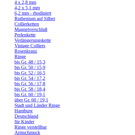
4 x 2,8 mm
4,2 x 5,1 mm
6,2 mm - rhodiniert
Ruthenium auf Silber
Collierketten
Magnetverschluß
Perlenkette
Verlängerungskette
Vintage Colliers
Rosenkranz
Ringe
bis Gr. 48 / 15,3
bis Gr. 50 / 15,9
bis Gr. 52 / 16,5
bis Gr. 54 / 17,2
bis Gr. 56 / 17,8
bis Gr. 58 / 18,4
bis Gr. 60 / 19,1
über Gr. 60 / 19,1
Stadt und Länder Ringe
Hamburg
Deutschland
für Kinder
Ringe verstellbar
Armschmuck