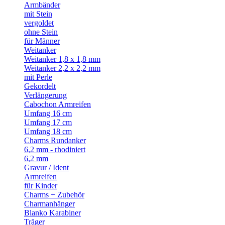
Armbänder
mit Stein
vergoldet
ohne Stein
für Männer
Weitanker
Weitanker 1,8 x 1,8 mm
Weitanker 2,2 x 2,2 mm
mit Perle
Gekordelt
Verlängerung
Cabochon Armreifen
Umfang 16 cm
Umfang 17 cm
Umfang 18 cm
Charms Rundanker
6,2 mm - rhodiniert
6,2 mm
Gravur / Ident
Armreifen
für Kinder
Charms + Zubehör
Charmanhänger
Blanko Karabiner
Träger