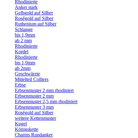
Rhodinierte
Anker stark
Gelbgold auf Silber
Roségold auf Silber
Ruthenium auf Silber
Schlange
bis 1,9mm
ab 2 mm
Rhodinierte
Kordel
Rhodinierte
bis 1,9mm
ab 2mm
Geschwärzte
Mittelteil Colliers
Erbse
Erbsenmuster 2 mm rhodiniert
Erbsenmuster 2 mm
Erbsenmuster 2,5 mm rhodiniert
Erbsenmuster 3 mm
Roségold auf Silber
weitere Kettenmuster
Kugel
Königskette
Charms Rundanker