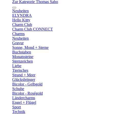
Zur Kategorie Thomas Sabo
Neuheiten
ELYNDRA
Hello Kitty
Charm Club
Charm Club CONNECT
Charms
Neuheiten
Gravur
Sonne, Mond + Sterne
Buchstaben
Monatssteine
Sternzeichen
Liebe
Tierisches
Strand + Meer
Glücksbringer
Bicolor - Gelbgold
Schuhe
Bicolor - Roségold
Ländercharms
Engel + Flügel
Sport
Technik