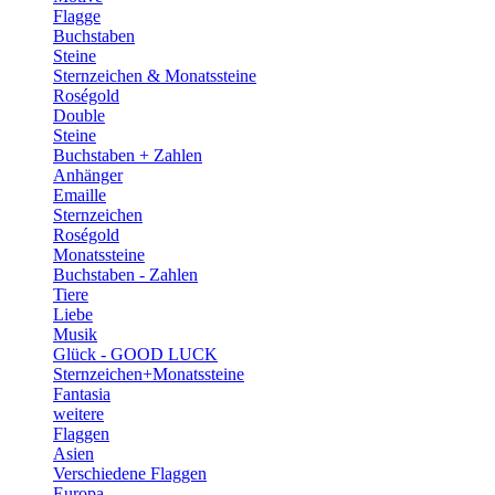
Flagge
Buchstaben
Steine
Sternzeichen & Monatssteine
Roségold
Double
Steine
Buchstaben + Zahlen
Anhänger
Emaille
Sternzeichen
Roségold
Monatssteine
Buchstaben - Zahlen
Tiere
Liebe
Musik
Glück - GOOD LUCK
Sternzeichen+Monatssteine
Fantasia
weitere
Flaggen
Asien
Verschiedene Flaggen
Europa