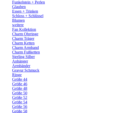
Funkelstein + Perlen
Glauben
Essen + Trinken
Schloss + Schlüssel
Blumen
weitere
Fan Kollektion
Charm Ohrringe
Charm Träger
Charm Ketten
Charm Armband
Charm Fußketten
Sterling Silber
Anhänger
Armbänder
Gravur Schmuck
Ringe
Größe 44
Größe 46
Größe 48
Größe 50
Größe 52
Größe 54
Größe 56
Größe 58