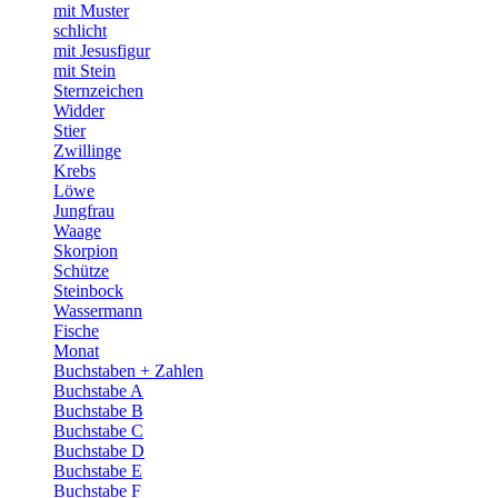
mit Muster
schlicht
mit Jesusfigur
mit Stein
Sternzeichen
Widder
Stier
Zwillinge
Krebs
Löwe
Jungfrau
Waage
Skorpion
Schütze
Steinbock
Wassermann
Fische
Monat
Buchstaben + Zahlen
Buchstabe A
Buchstabe B
Buchstabe C
Buchstabe D
Buchstabe E
Buchstabe F