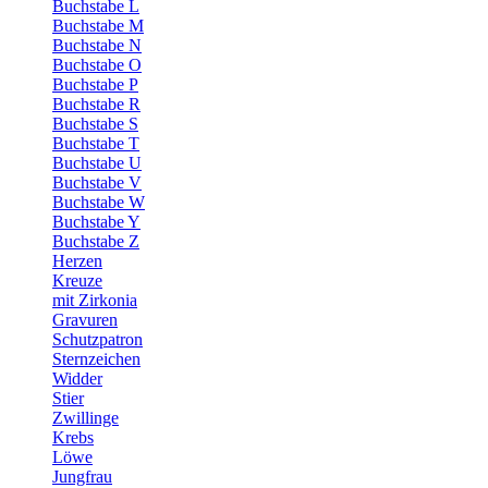
Buchstabe L
Buchstabe M
Buchstabe N
Buchstabe O
Buchstabe P
Buchstabe R
Buchstabe S
Buchstabe T
Buchstabe U
Buchstabe V
Buchstabe W
Buchstabe Y
Buchstabe Z
Herzen
Kreuze
mit Zirkonia
Gravuren
Schutzpatron
Sternzeichen
Widder
Stier
Zwillinge
Krebs
Löwe
Jungfrau