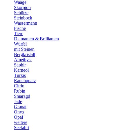
Waage
Skorpion
Schütze
Steinbock
Wassermann
Fische
Tiere
Diamanten & Brillianten
Würfel
mit Steinen
Bergkristall
Amethyst
Saphir
Karneol
Türkis
Rauchquarz
Citrin
Rubin
Smaragd
Jade
Granat
Onyx
Opal
weitere
Seefahrt