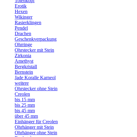
Totenkopf
Erotik
Hexen
Wikinger
Rasierklingen
Pendel
Drachen
Geschenkverpackung
Ohrringe
Ohrstecker mit Stein
Zirkonia
Amethyst
Bergkristall
Bernstein
Jade Koralle Karneol
weitere
Ohrstecker ohne Stein
Creolen
bis 15 mm
bis 25 mm
bis 45 mm
über 45 mm
Einhänger für Creolen
Ohrhänger mit Stein
Ohrhänger ohne Stein