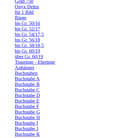
Gold 750
Onyx Delux
für 1 Bild
Ringe
bis Gr. 50/16
bis Gr. 52/17
bis Gr. 54/17,5
bis Gr. 56/18
bis Gr. 58/18,5
bis Gr. 60/19
über Gr. 60/19
Trauringe - Eheringe
Anhänger
Buchstaben
Buchstabe A
Buchstabe B
Buchstabe C
Buchstabe D
Buchstabe E
Buchstabe F
Buchstabe G
Buchstabe H
Buchstabe I
Buchstabe J
Buchstabe K