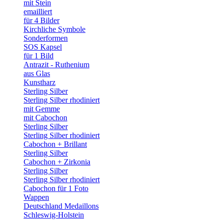
mit Stein
emailliert
für 4 Bilder
Kirchliche Symbole
Sonderformen
SOS Kapsel
für 1 Bild
Antrazit - Ruthenium
aus Glas
Kunstharz
Sterling Silber
Sterling Silber rhodiniert
mit Gemme
mit Cabochon
Sterling Silber
Sterling Silber rhodiniert
Cabochon + Brillant
Sterling Silber
Cabochon + Zirkonia
Sterling Silber
Sterling Silber rhodiniert
Cabochon für 1 Foto
Wappen
Deutschland Medaillons
Schleswig-Holstein