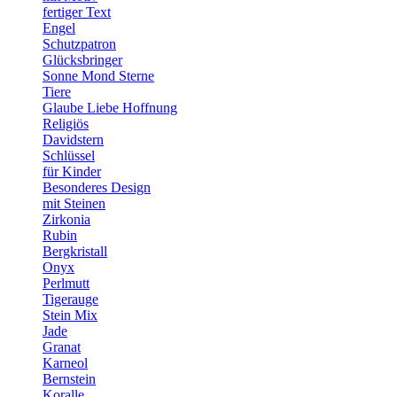
fertiger Text
Engel
Schutzpatron
Glücksbringer
Sonne Mond Sterne
Tiere
Glaube Liebe Hoffnung
Religiös
Davidstern
Schlüssel
für Kinder
Besonderes Design
mit Steinen
Zirkonia
Rubin
Bergkristall
Onyx
Perlmutt
Tigerauge
Stein Mix
Jade
Granat
Karneol
Bernstein
Koralle