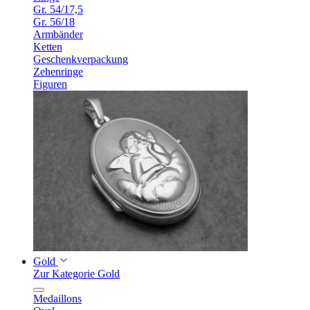
Gr. 54/17,5
Gr. 56/18
Armbänder
Ketten
Geschenkverpackung
Zehenringe
Figuren
Gold
Zur Kategorie Gold
Medaillons