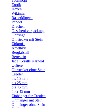
Totenkopf
Erotik
Hexen
Wikinger
Rasierklingen
Pendel
Drachen
Geschenkverpackung
Ohrringe
Ohrstecker mit Stein
Zirkonia
Amethyst
Bergkristall
Bernstein
Jade Koralle Karneol
weitere
Ohrstecker ohne Stein
Creolen
bis 15 mm
bis 25 mm
bis 45 mm
über 45 mm
Einhänger für Creolen
Ohrhänger mit Stein
Ohrhänger ohne Stein