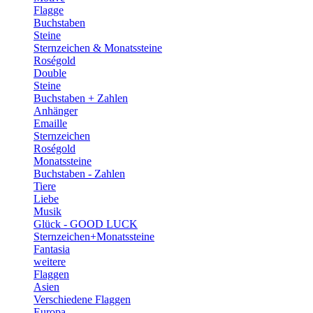
Flagge
Buchstaben
Steine
Sternzeichen & Monatssteine
Roségold
Double
Steine
Buchstaben + Zahlen
Anhänger
Emaille
Sternzeichen
Roségold
Monatssteine
Buchstaben - Zahlen
Tiere
Liebe
Musik
Glück - GOOD LUCK
Sternzeichen+Monatssteine
Fantasia
weitere
Flaggen
Asien
Verschiedene Flaggen
Europa