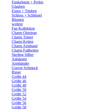
Funkelstein + Perlen
Glauben
Essen + Trinken
Schloss + Schlüssel
Blumen
weitere
Fan Kollektion
Charm Ohrringe
Charm Träger
Charm Ketten
Charm Armband
Charm Fußketten
Sterling Silber
Anhänger
Armbänder
Gravur Schmuck
Ringe
Größe 44
Größe 46
Größe 48
Größe 50
Größe 52
Größe 54
Größe 56
Größe 58