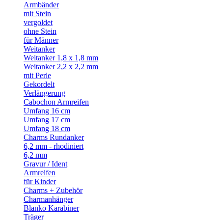
Armbänder
mit Stein
vergoldet
ohne Stein
für Männer
Weitanker
Weitanker 1,8 x 1,8 mm
Weitanker 2,2 x 2,2 mm
mit Perle
Gekordelt
Verlängerung
Cabochon Armreifen
Umfang 16 cm
Umfang 17 cm
Umfang 18 cm
Charms Rundanker
6,2 mm - rhodiniert
6,2 mm
Gravur / Ident
Armreifen
für Kinder
Charms + Zubehör
Charmanhänger
Blanko Karabiner
Träger