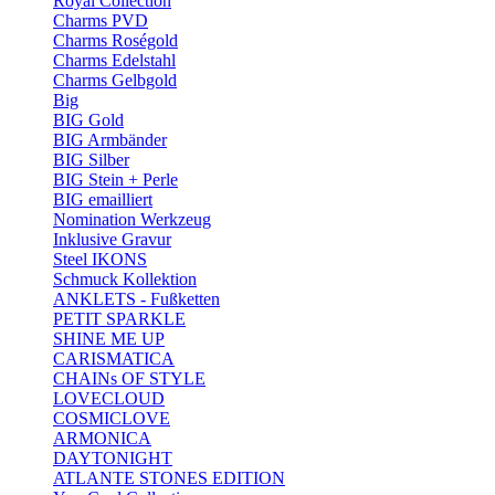
Royal Collection
Charms PVD
Charms Roségold
Charms Edelstahl
Charms Gelbgold
Big
BIG Gold
BIG Armbänder
BIG Silber
BIG Stein + Perle
BIG emailliert
Nomination Werkzeug
Inklusive Gravur
Steel IKONS
Schmuck Kollektion
ANKLETS - Fußketten
PETIT SPARKLE
SHINE ME UP
CARISMATICA
CHAINs OF STYLE
LOVECLOUD
COSMICLOVE
ARMONICA
DAYTONIGHT
ATLANTE STONES EDITION