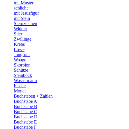
mit Muster
schlicht
mit Jesusfigur
mit Stein
Sternzeichen
Widder
Stier
Zwillinge
Krebs
Löwe
Jungfrau
Waage
Skorpion
Schütze
Steinbock
Wassermann
Fische
Monat
Buchstaben + Zahlen
Buchstabe A
Buchstabe B
Buchstabe C
Buchstabe D
Buchstabe E
Buchstabe F