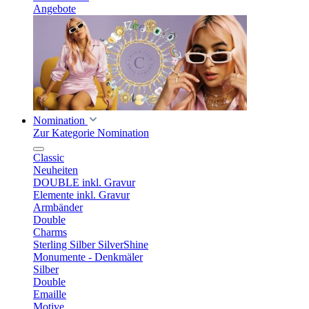
Angebote
Nomination
Zur Kategorie Nomination
Classic
Neuheiten
DOUBLE inkl. Gravur
Elemente inkl. Gravur
Armbänder
Double
Charms
Sterling Silber SilverShine
Monumente - Denkmäler
Silber
Double
Emaille
Motive