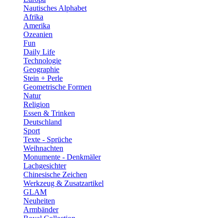
Nautisches Alphabet
Afrika
Amerika
Ozeanien
Fun
Daily Life
Technologie
Geographie
Stein + Perle
Geometrische Formen
Natur
Religion
Essen & Trinken
Deutschland
Sport
Texte - Sprüche
Weihnachten
Monumente - Denkmäler
Lachgesichter
Chinesische Zeichen
Werkzeug & Zusatzartikel
GLAM
Neuheiten
Armbänder