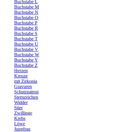
Buchstabe L
Buchstabe M
Buchstabe N
Buchstabe O
Buchstabe P
Buchstabe R
Buchstabe S
Buchstabe T
Buchstabe U
Buchstabe V
Buchstabe W
Buchstabe Y
Buchstabe Z
Herzen
Kreuze
mit Zirkonia
Gravuren
Schutzpatron
Sternzeichen
Widder
Stier
Zwillinge
Krebs
Löwe
Jungfrau