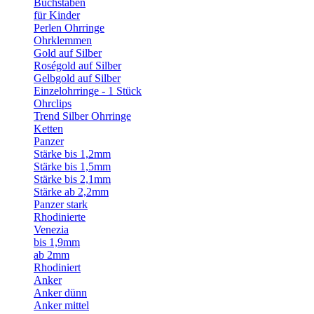
Buchstaben
für Kinder
Perlen Ohrringe
Ohrklemmen
Gold auf Silber
Roségold auf Silber
Gelbgold auf Silber
Einzelohrringe - 1 Stück
Ohrclips
Trend Silber Ohrringe
Ketten
Panzer
Stärke bis 1,2mm
Stärke bis 1,5mm
Stärke bis 2,1mm
Stärke ab 2,2mm
Panzer stark
Rhodinierte
Venezia
bis 1,9mm
ab 2mm
Rhodiniert
Anker
Anker dünn
Anker mittel