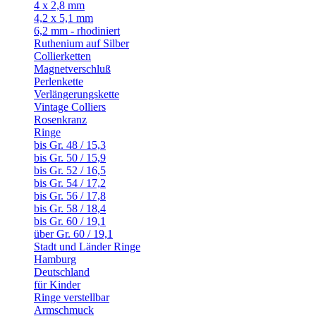
4 x 2,8 mm
4,2 x 5,1 mm
6,2 mm - rhodiniert
Ruthenium auf Silber
Collierketten
Magnetverschluß
Perlenkette
Verlängerungskette
Vintage Colliers
Rosenkranz
Ringe
bis Gr. 48 / 15,3
bis Gr. 50 / 15,9
bis Gr. 52 / 16,5
bis Gr. 54 / 17,2
bis Gr. 56 / 17,8
bis Gr. 58 / 18,4
bis Gr. 60 / 19,1
über Gr. 60 / 19,1
Stadt und Länder Ringe
Hamburg
Deutschland
für Kinder
Ringe verstellbar
Armschmuck