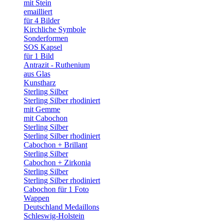
mit Stein
emailliert
für 4 Bilder
Kirchliche Symbole
Sonderformen
SOS Kapsel
für 1 Bild
Antrazit - Ruthenium
aus Glas
Kunstharz
Sterling Silber
Sterling Silber rhodiniert
mit Gemme
mit Cabochon
Sterling Silber
Sterling Silber rhodiniert
Cabochon + Brillant
Sterling Silber
Cabochon + Zirkonia
Sterling Silber
Sterling Silber rhodiniert
Cabochon für 1 Foto
Wappen
Deutschland Medaillons
Schleswig-Holstein