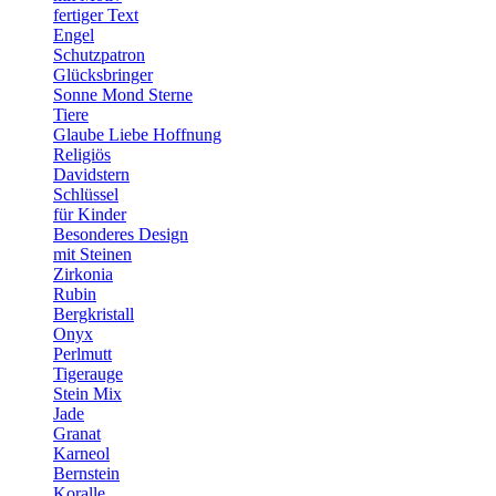
fertiger Text
Engel
Schutzpatron
Glücksbringer
Sonne Mond Sterne
Tiere
Glaube Liebe Hoffnung
Religiös
Davidstern
Schlüssel
für Kinder
Besonderes Design
mit Steinen
Zirkonia
Rubin
Bergkristall
Onyx
Perlmutt
Tigerauge
Stein Mix
Jade
Granat
Karneol
Bernstein
Koralle