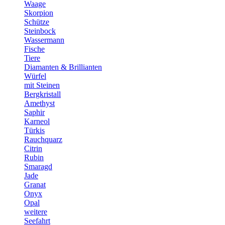
Waage
Skorpion
Schütze
Steinbock
Wassermann
Fische
Tiere
Diamanten & Brillianten
Würfel
mit Steinen
Bergkristall
Amethyst
Saphir
Karneol
Türkis
Rauchquarz
Citrin
Rubin
Smaragd
Jade
Granat
Onyx
Opal
weitere
Seefahrt