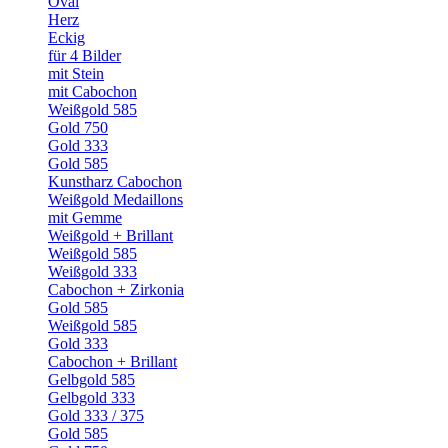
Oval
Herz
Eckig
für 4 Bilder
mit Stein
mit Cabochon
Weißgold 585
Gold 750
Gold 333
Gold 585
Kunstharz Cabochon
Weißgold Medaillons
mit Gemme
Weißgold + Brillant
Weißgold 585
Weißgold 333
Cabochon + Zirkonia
Gold 585
Weißgold 585
Gold 333
Cabochon + Brillant
Gelbgold 585
Gelbgold 333
Gold 333 / 375
Gold 585