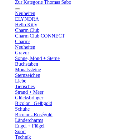
Zur Kategorie Thomas Sabo
Neuheiten
ELYNDRA
Hello Kitty
Charm Club
Charm Club CONNECT
Charms
Neuheiten
Gravur
Sonne, Mond + Sterne
Buchstaben
Monatssteine
Sternzeichen
Liebe
Tierisches
Strand + Meer
Glücksbringer
Bicolor - Gelbgold
Schuhe
Bicolor - Roségold
Ländercharms
Engel + Flügel
Sport
Technik