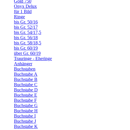
Gold 750
Onyx Delux
für 1 Bild
Ringe
bis Gr. 50/16
bis Gr. 52/17
bis Gr. 54/17,5
bis Gr. 56/18
bis Gr. 58/18,5
bis Gr. 60/19
über Gr. 60/19
Trauringe - Eheringe
Anhänger
Buchstaben
Buchstabe A
Buchstabe B
Buchstabe C
Buchstabe D
Buchstabe E
Buchstabe F
Buchstabe G
Buchstabe H
Buchstabe I
Buchstabe J
Buchstabe K