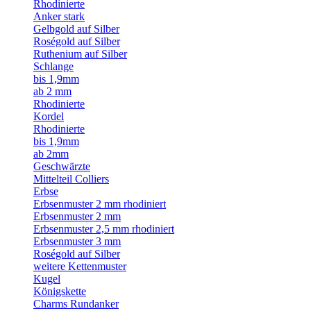
Rhodinierte
Anker stark
Gelbgold auf Silber
Roségold auf Silber
Ruthenium auf Silber
Schlange
bis 1,9mm
ab 2 mm
Rhodinierte
Kordel
Rhodinierte
bis 1,9mm
ab 2mm
Geschwärzte
Mittelteil Colliers
Erbse
Erbsenmuster 2 mm rhodiniert
Erbsenmuster 2 mm
Erbsenmuster 2,5 mm rhodiniert
Erbsenmuster 3 mm
Roségold auf Silber
weitere Kettenmuster
Kugel
Königskette
Charms Rundanker