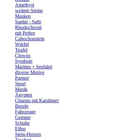
Amethyst
weitere Steine
Masken
Saphir - Safir
Rhodochrosit
mit Perlen
Cabochonstein
Würfel
Teufel
Clowns
Symbole
Maritim + Seefahrt
diverse Motive
Partner
Sport
Musik
Ägypten
Charms mit Karabiner
Berufe
Fahrzeuge
Gemme
Schuhe
Elfen
Stein-Herzen
Taschen