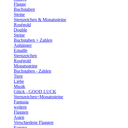
Flagge
Buchstaben
Steine
Sternzeichen & Monatssteine
Roségold
Double
Steine
Buchstaben + Zahlen
Anhänger
Emaille
Sternzeichen
Roségold
Monatssteine
Buchstaben - Zahlen
Tiere
Liebe
Musik
Glück - GOOD LUCK
Sternzeichen+Monatssteine
Fantasia
weitere
Flaggen
Asien
Verschiedene Flaggen
Europa