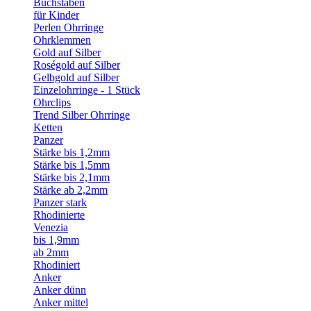
Buchstaben
für Kinder
Perlen Ohrringe
Ohrklemmen
Gold auf Silber
Roségold auf Silber
Gelbgold auf Silber
Einzelohrringe - 1 Stück
Ohrclips
Trend Silber Ohrringe
Ketten
Panzer
Stärke bis 1,2mm
Stärke bis 1,5mm
Stärke bis 2,1mm
Stärke ab 2,2mm
Panzer stark
Rhodinierte
Venezia
bis 1,9mm
ab 2mm
Rhodiniert
Anker
Anker dünn
Anker mittel