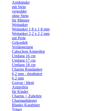
Armbänder
mit Stein
vergoldet
ohne Stein
für Männer
Weitanker
Weitanker 1,8 x 1,8 mm
Weitanker 2,2 x 2,2 mm
mit Perle
Gekordelt
Verlängerung
Cabochon Armreifen
Umfang 16 cm
Umfang 17 cm
Umfang 18 cm
Charms Rundanker
6,2 mm - rhodiniert
6,2 mm
Gravur / Ident
Armreifen
für Kinder
Charms + Zubehör
Charmanhänger
Blanko Karabiner
Träger