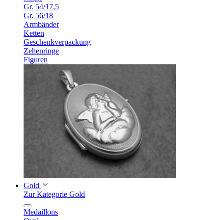
Gr. 54/17,5
Gr. 56/18
Armbänder
Ketten
Geschenkverpackung
Zehenringe
Figuren
Gold
Zur Kategorie Gold
Medaillons