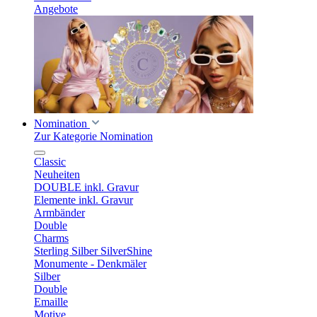
Angebote
Nomination
Zur Kategorie Nomination
Classic
Neuheiten
DOUBLE inkl. Gravur
Elemente inkl. Gravur
Armbänder
Double
Charms
Sterling Silber SilverShine
Monumente - Denkmäler
Silber
Double
Emaille
Motive