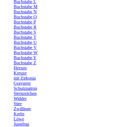
Buchstabe L
Buchstabe M
Buchstabe N
Buchstabe O
Buchstabe P
Buchstabe R
Buchstabe S
Buchstabe T
Buchstabe U
Buchstabe V
Buchstabe W
Buchstabe Y
Buchstabe Z
Herzen
Kreuze
mit Zirkonia
Gravuren
Schutzpatron
Sternzeichen
Widder
Stier
Zwillinge
Krebs
Löwe
Jungfrau