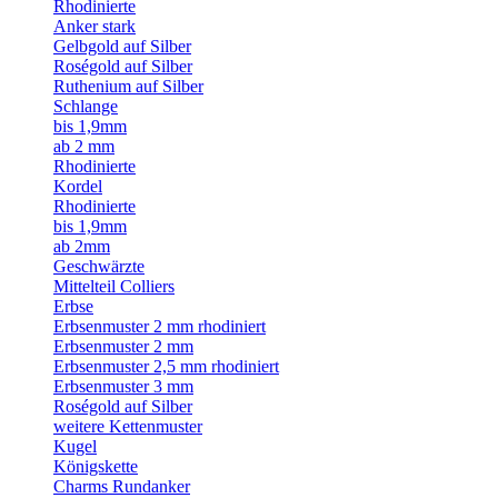
Rhodinierte
Anker stark
Gelbgold auf Silber
Roségold auf Silber
Ruthenium auf Silber
Schlange
bis 1,9mm
ab 2 mm
Rhodinierte
Kordel
Rhodinierte
bis 1,9mm
ab 2mm
Geschwärzte
Mittelteil Colliers
Erbse
Erbsenmuster 2 mm rhodiniert
Erbsenmuster 2 mm
Erbsenmuster 2,5 mm rhodiniert
Erbsenmuster 3 mm
Roségold auf Silber
weitere Kettenmuster
Kugel
Königskette
Charms Rundanker