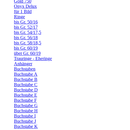
Gold 750
Onyx Delux
für 1 Bild
Ringe
bis Gr. 50/16
bis Gr. 52/17
bis Gr. 54/17,5
bis Gr. 56/18
bis Gr. 58/18,5
bis Gr. 60/19
über Gr. 60/19
Trauringe - Eheringe
Anhänger
Buchstaben
Buchstabe A
Buchstabe B
Buchstabe C
Buchstabe D
Buchstabe E
Buchstabe F
Buchstabe G
Buchstabe H
Buchstabe I
Buchstabe J
Buchstabe K