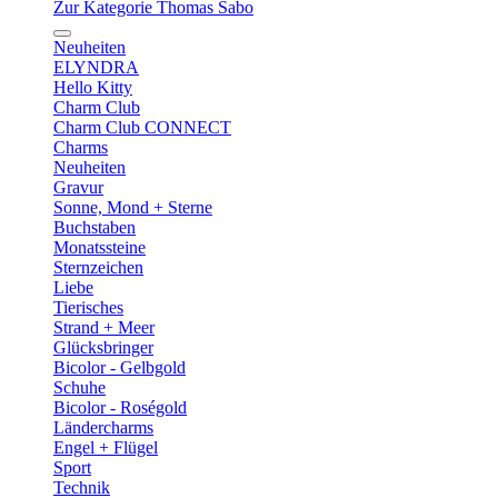
Zur Kategorie Thomas Sabo
Neuheiten
ELYNDRA
Hello Kitty
Charm Club
Charm Club CONNECT
Charms
Neuheiten
Gravur
Sonne, Mond + Sterne
Buchstaben
Monatssteine
Sternzeichen
Liebe
Tierisches
Strand + Meer
Glücksbringer
Bicolor - Gelbgold
Schuhe
Bicolor - Roségold
Ländercharms
Engel + Flügel
Sport
Technik