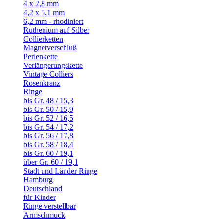
4 x 2,8 mm
4,2 x 5,1 mm
6,2 mm - rhodiniert
Ruthenium auf Silber
Collierketten
Magnetverschluß
Perlenkette
Verlängerungskette
Vintage Colliers
Rosenkranz
Ringe
bis Gr. 48 / 15,3
bis Gr. 50 / 15,9
bis Gr. 52 / 16,5
bis Gr. 54 / 17,2
bis Gr. 56 / 17,8
bis Gr. 58 / 18,4
bis Gr. 60 / 19,1
über Gr. 60 / 19,1
Stadt und Länder Ringe
Hamburg
Deutschland
für Kinder
Ringe verstellbar
Armschmuck