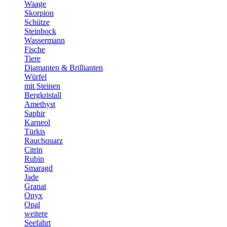
Waage
Skorpion
Schütze
Steinbock
Wassermann
Fische
Tiere
Diamanten & Brillianten
Würfel
mit Steinen
Bergkristall
Amethyst
Saphir
Karneol
Türkis
Rauchquarz
Citrin
Rubin
Smaragd
Jade
Granat
Onyx
Opal
weitere
Seefahrt