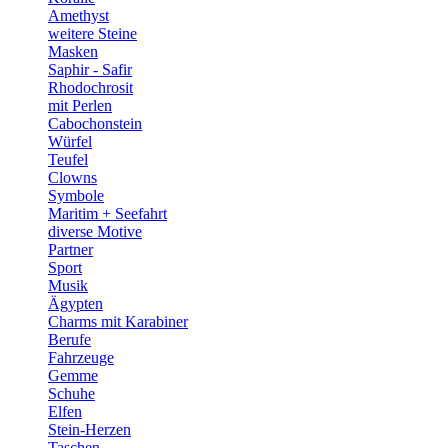
Amethyst
weitere Steine
Masken
Saphir - Safir
Rhodochrosit
mit Perlen
Cabochonstein
Würfel
Teufel
Clowns
Symbole
Maritim + Seefahrt
diverse Motive
Partner
Sport
Musik
Ägypten
Charms mit Karabiner
Berufe
Fahrzeuge
Gemme
Schuhe
Elfen
Stein-Herzen
Taschen