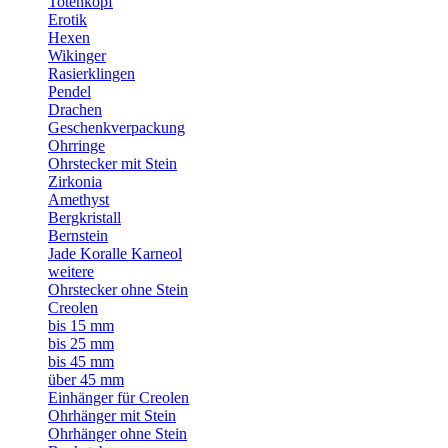
Totenkopf
Erotik
Hexen
Wikinger
Rasierklingen
Pendel
Drachen
Geschenkverpackung
Ohrringe
Ohrstecker mit Stein
Zirkonia
Amethyst
Bergkristall
Bernstein
Jade Koralle Karneol
weitere
Ohrstecker ohne Stein
Creolen
bis 15 mm
bis 25 mm
bis 45 mm
über 45 mm
Einhänger für Creolen
Ohrhänger mit Stein
Ohrhänger ohne Stein