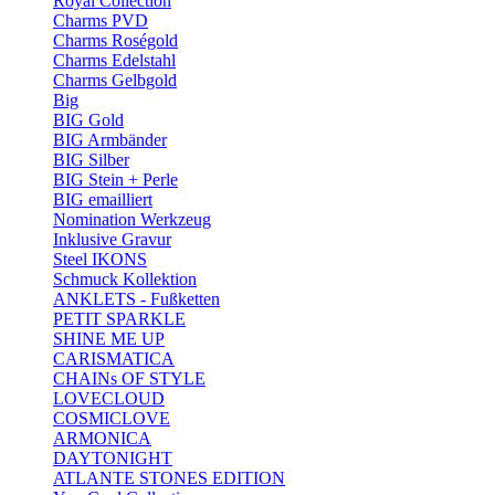
Royal Collection
Charms PVD
Charms Roségold
Charms Edelstahl
Charms Gelbgold
Big
BIG Gold
BIG Armbänder
BIG Silber
BIG Stein + Perle
BIG emailliert
Nomination Werkzeug
Inklusive Gravur
Steel IKONS
Schmuck Kollektion
ANKLETS - Fußketten
PETIT SPARKLE
SHINE ME UP
CARISMATICA
CHAINs OF STYLE
LOVECLOUD
COSMICLOVE
ARMONICA
DAYTONIGHT
ATLANTE STONES EDITION