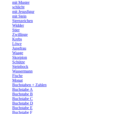
mit Muster
schlicht
mit Jesusfigur
mit Stein
Sternzeichen
Widder
Stier
Zwillinge
Krebs
Löwe
Jungfrau
Waage
Skorpion
Schütze
Steinbock
Wassermann
Fische
Monat
Buchstaben + Zahlen
Buchstabe A
Buchstabe B
Buchstabe C
Buchstabe D
Buchstabe E
Buchstabe F