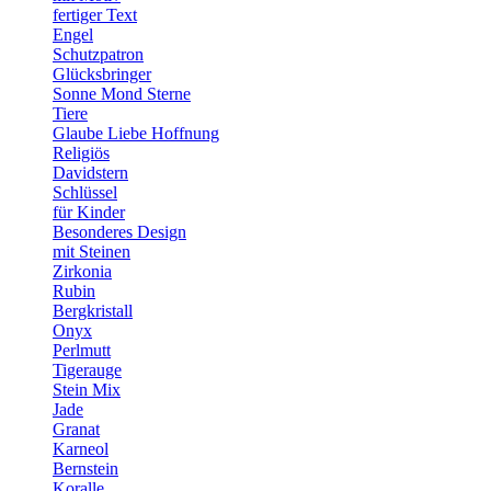
fertiger Text
Engel
Schutzpatron
Glücksbringer
Sonne Mond Sterne
Tiere
Glaube Liebe Hoffnung
Religiös
Davidstern
Schlüssel
für Kinder
Besonderes Design
mit Steinen
Zirkonia
Rubin
Bergkristall
Onyx
Perlmutt
Tigerauge
Stein Mix
Jade
Granat
Karneol
Bernstein
Koralle