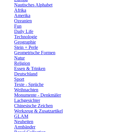
Nautisches Alphabet
Afrika
Amerika
Ozeanien
Fun
Daily Life
Technologie
Geographie
Stein + Perle
Geometrische Formen
Natur
Religion
Essen & Trinken
Deutschland
Sport
Texte - Sprüche
Weihnachten
Monumente - Denkmäler
Lachgesichter
Chinesische Zeichen
Werkzeug & Zusatzartikel
GLAM
Neuheiten
Armbänder