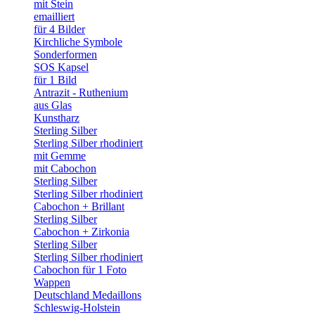
mit Stein
emailliert
für 4 Bilder
Kirchliche Symbole
Sonderformen
SOS Kapsel
für 1 Bild
Antrazit - Ruthenium
aus Glas
Kunstharz
Sterling Silber
Sterling Silber rhodiniert
mit Gemme
mit Cabochon
Sterling Silber
Sterling Silber rhodiniert
Cabochon + Brillant
Sterling Silber
Cabochon + Zirkonia
Sterling Silber
Sterling Silber rhodiniert
Cabochon für 1 Foto
Wappen
Deutschland Medaillons
Schleswig-Holstein