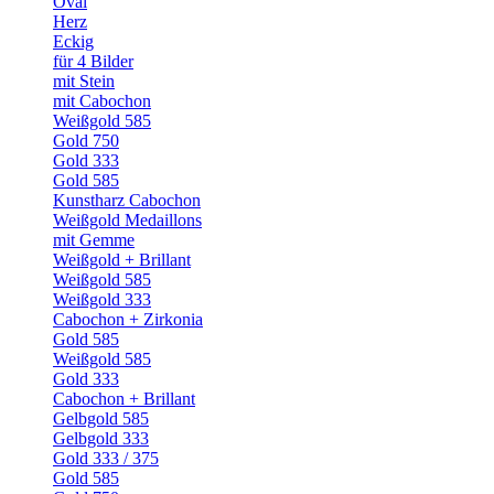
Oval
Herz
Eckig
für 4 Bilder
mit Stein
mit Cabochon
Weißgold 585
Gold 750
Gold 333
Gold 585
Kunstharz Cabochon
Weißgold Medaillons
mit Gemme
Weißgold + Brillant
Weißgold 585
Weißgold 333
Cabochon + Zirkonia
Gold 585
Weißgold 585
Gold 333
Cabochon + Brillant
Gelbgold 585
Gelbgold 333
Gold 333 / 375
Gold 585