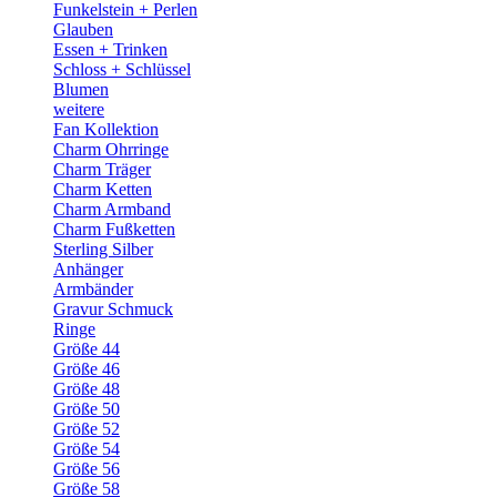
Funkelstein + Perlen
Glauben
Essen + Trinken
Schloss + Schlüssel
Blumen
weitere
Fan Kollektion
Charm Ohrringe
Charm Träger
Charm Ketten
Charm Armband
Charm Fußketten
Sterling Silber
Anhänger
Armbänder
Gravur Schmuck
Ringe
Größe 44
Größe 46
Größe 48
Größe 50
Größe 52
Größe 54
Größe 56
Größe 58