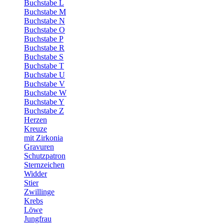
Buchstabe L
Buchstabe M
Buchstabe N
Buchstabe O
Buchstabe P
Buchstabe R
Buchstabe S
Buchstabe T
Buchstabe U
Buchstabe V
Buchstabe W
Buchstabe Y
Buchstabe Z
Herzen
Kreuze
mit Zirkonia
Gravuren
Schutzpatron
Sternzeichen
Widder
Stier
Zwillinge
Krebs
Löwe
Jungfrau