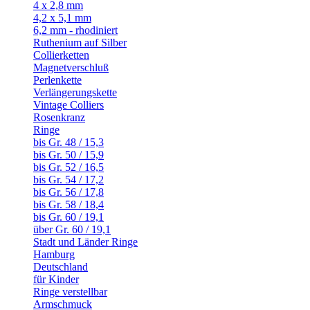
4 x 2,8 mm
4,2 x 5,1 mm
6,2 mm - rhodiniert
Ruthenium auf Silber
Collierketten
Magnetverschluß
Perlenkette
Verlängerungskette
Vintage Colliers
Rosenkranz
Ringe
bis Gr. 48 / 15,3
bis Gr. 50 / 15,9
bis Gr. 52 / 16,5
bis Gr. 54 / 17,2
bis Gr. 56 / 17,8
bis Gr. 58 / 18,4
bis Gr. 60 / 19,1
über Gr. 60 / 19,1
Stadt und Länder Ringe
Hamburg
Deutschland
für Kinder
Ringe verstellbar
Armschmuck