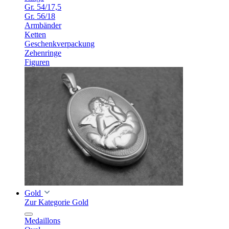
Gr. 54/17,5
Gr. 56/18
Armbänder
Ketten
Geschenkverpackung
Zehenringe
Figuren
Gold
Zur Kategorie Gold
Medaillons