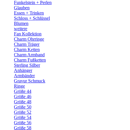
Funkelstein + Perlen
Glauben
Essen + Trinken
Schloss + Schlüssel
Blumen
weitere
Fan Kollektion
Charm Ohrringe
Charm Träger
Charm Ketten
Charm Armband
Charm Fußketten
Sterling Silber
Anhänger
Armbänder
Gravur Schmuck
Ringe
Größe 44
Größe 46
Größe 48
Größe 50
Größe 52
Größe 54
Größe 56
Größe 58