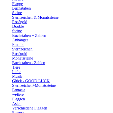
Flagge
Buchstaben
Steine
Sternzeichen & Monatssteine
Roségold
Double
Steine
Buchstaben + Zahlen
Anhänger
Emaille
Sternzeichen
Roségold
Monatssteine
Buchstaben - Zahlen
Tiere
Liebe
Musik
Glück - GOOD LUCK
Sternzeichen+Monatssteine
Fantasia
weitere
Flaggen
Asien
Verschiedene Flaggen
Europa