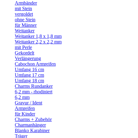
Armbänder
mit Stein
vergoldet
ohne Stein
für Männer
Weitanker
Weitanker 1,8 x 1,8 mm
Weitanker 2,2 x 2,2 mm
mit Perle
Gekordelt
Verlängerung
Cabochon Armreifen
Umfang 16 cm
Umfang 17 cm
Umfang 18 cm
Charms Rundanker
6,2 mm - rhodiniert
6,2 mm
Gravur / Ident
Armreifen
für Kinder
Charms + Zubehör
Charmanhänger
Blanko Karabiner
Träger