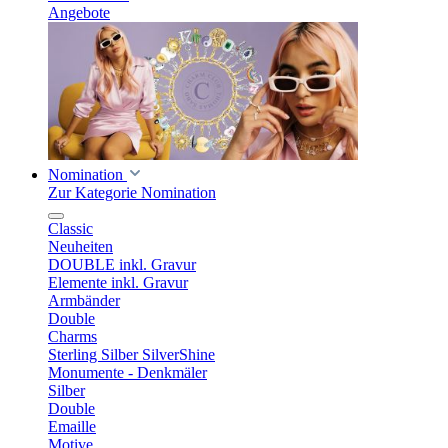
Angebote
Nomination
Zur Kategorie Nomination
Classic
Neuheiten
DOUBLE inkl. Gravur
Elemente inkl. Gravur
Armbänder
Double
Charms
Sterling Silber SilverShine
Monumente - Denkmäler
Silber
Double
Emaille
Motive