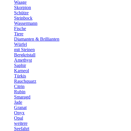
Waage
Skorpion
Schütze
Steinbock
Wassermann
Fische
Tiere
Diamanten & Brillianten
Würfel
mit Steinen
Bergkristall
Amethyst
Saphir
Karneol
Türkis
Rauchquarz
Citrin
Rubin
Smaragd
Jade
Granat
Onyx
Opal
weitere
Seefahrt