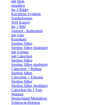
mit Stein
emailliert
für 4 Bilder
Kirchliche Symbole
Sonderformen
SOS Kapsel
für 1 Bild
Antrazit - Ruthenium
aus Glas
Kunstharz
Sterling Silber
Sterling Silber rhodiniert
mit Gemme
mit Cabochon
Sterling Silber
Sterling Silber rhodiniert
Cabochon + Brillant
Sterling Silber
Cabochon + Zirkonia
Sterling Silber
Sterling Silber rhodiniert
Cabochon für 1 Foto
Wappen
Deutschland Medaillons
Schleswig-Holstein