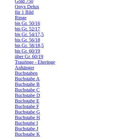
Gold 750
Onyx Delux
für 1 Bild
Ringe
bis Gr. 50/16
bis Gr. 52/17
bis Gr. 54/17,5
bis Gr. 56/18
bis Gr. 58/18,5
bis Gr. 60/19
über Gr. 60/19
Trauringe - Eheringe
Anhänger
Buchstaben
Buchstabe A
Buchstabe B
Buchstabe C
Buchstabe D
Buchstabe E
Buchstabe F
Buchstabe G
Buchstabe H
Buchstabe I
Buchstabe J
Buchstabe K