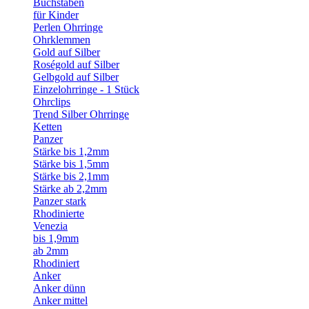
Buchstaben
für Kinder
Perlen Ohrringe
Ohrklemmen
Gold auf Silber
Roségold auf Silber
Gelbgold auf Silber
Einzelohrringe - 1 Stück
Ohrclips
Trend Silber Ohrringe
Ketten
Panzer
Stärke bis 1,2mm
Stärke bis 1,5mm
Stärke bis 2,1mm
Stärke ab 2,2mm
Panzer stark
Rhodinierte
Venezia
bis 1,9mm
ab 2mm
Rhodiniert
Anker
Anker dünn
Anker mittel