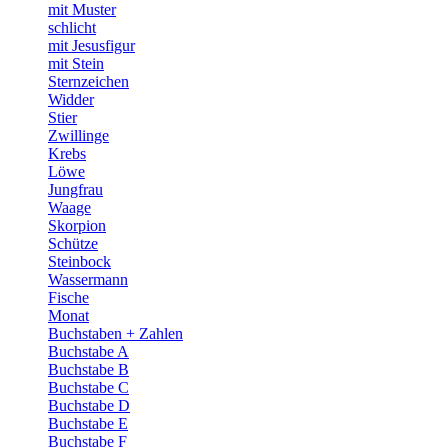
mit Muster
schlicht
mit Jesusfigur
mit Stein
Sternzeichen
Widder
Stier
Zwillinge
Krebs
Löwe
Jungfrau
Waage
Skorpion
Schütze
Steinbock
Wassermann
Fische
Monat
Buchstaben + Zahlen
Buchstabe A
Buchstabe B
Buchstabe C
Buchstabe D
Buchstabe E
Buchstabe F