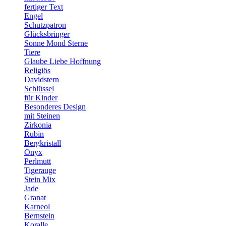
fertiger Text
Engel
Schutzpatron
Glücksbringer
Sonne Mond Sterne
Tiere
Glaube Liebe Hoffnung
Religiös
Davidstern
Schlüssel
für Kinder
Besonderes Design
mit Steinen
Zirkonia
Rubin
Bergkristall
Onyx
Perlmutt
Tigerauge
Stein Mix
Jade
Granat
Karneol
Bernstein
Koralle