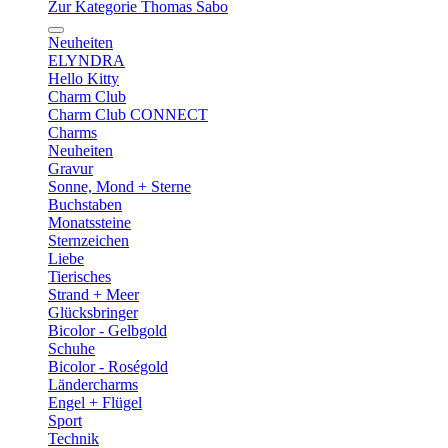
Zur Kategorie Thomas Sabo
Neuheiten
ELYNDRA
Hello Kitty
Charm Club
Charm Club CONNECT
Charms
Neuheiten
Gravur
Sonne, Mond + Sterne
Buchstaben
Monatssteine
Sternzeichen
Liebe
Tierisches
Strand + Meer
Glücksbringer
Bicolor - Gelbgold
Schuhe
Bicolor - Roségold
Ländercharms
Engel + Flügel
Sport
Technik