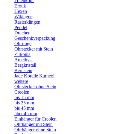
Totenkopf
Erotik
Hexen
Wikinger
Rasierklingen
Pendel
Drachen
Geschenkverpackung
Ohrringe
Ohrstecker mit Stein
Zirkonia
Amethyst
Bergkristall
Bernstein
Jade Koralle Karneol
weitere
Ohrstecker ohne Stein
Creolen
bis 15 mm
bis 25 mm
bis 45 mm
über 45 mm
Einhänger für Creolen
Ohrhänger mit Stein
Ohrhänger ohne Stein