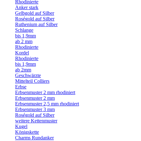
Rhodinierte
Anker stark
Gelbgold auf Silber
Roségold auf Silber
Ruthenium auf Silber
Schlange
bis 1,9mm
ab 2 mm
Rhodinierte
Kordel
Rhodinierte
bis 1,9mm
ab 2mm
Geschwärzte
Mittelteil Colliers
Erbse
Erbsenmuster 2 mm rhodiniert
Erbsenmuster 2 mm
Erbsenmuster 2,5 mm rhodiniert
Erbsenmuster 3 mm
Roségold auf Silber
weitere Kettenmuster
Kugel
Königskette
Charms Rundanker