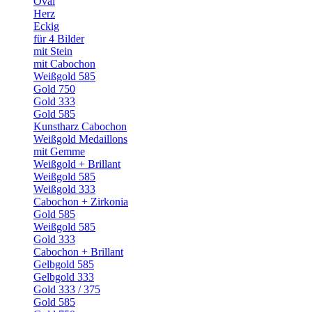
Oval
Herz
Eckig
für 4 Bilder
mit Stein
mit Cabochon
Weißgold 585
Gold 750
Gold 333
Gold 585
Kunstharz Cabochon
Weißgold Medaillons
mit Gemme
Weißgold + Brillant
Weißgold 585
Weißgold 333
Cabochon + Zirkonia
Gold 585
Weißgold 585
Gold 333
Cabochon + Brillant
Gelbgold 585
Gelbgold 333
Gold 333 / 375
Gold 585