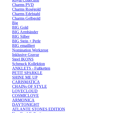
Royal Collection
Charms PVD
Charms Roségold
Charms Edelstahl
Charms Gelbgold
Big
BIG Gold
BIG Armbänder
BIG Silber
BIG Stein + Perle
BIG emailliert
Nomination Werkzeug
Inklusive Gravur
Steel IKONS
Schmuck Kollektion
ANKLETS - Fußketten
PETIT SPARKLE
SHINE ME UP
CARISMATICA
CHAINs OF STYLE
LOVECLOUD
COSMICLOVE
ARMONICA
DAYTONIGHT
ATLANTE STONES EDITION