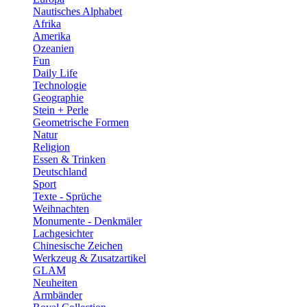
Nautisches Alphabet
Afrika
Amerika
Ozeanien
Fun
Daily Life
Technologie
Geographie
Stein + Perle
Geometrische Formen
Natur
Religion
Essen & Trinken
Deutschland
Sport
Texte - Sprüche
Weihnachten
Monumente - Denkmäler
Lachgesichter
Chinesische Zeichen
Werkzeug & Zusatzartikel
GLAM
Neuheiten
Armbänder