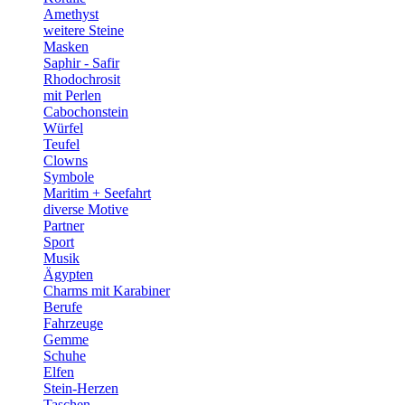
Amethyst
weitere Steine
Masken
Saphir - Safir
Rhodochrosit
mit Perlen
Cabochonstein
Würfel
Teufel
Clowns
Symbole
Maritim + Seefahrt
diverse Motive
Partner
Sport
Musik
Ägypten
Charms mit Karabiner
Berufe
Fahrzeuge
Gemme
Schuhe
Elfen
Stein-Herzen
Taschen