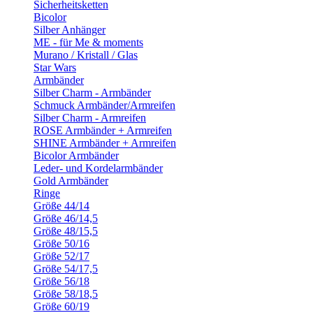
Sicherheitsketten
Bicolor
Silber Anhänger
ME - für Me & moments
Murano / Kristall / Glas
Star Wars
Armbänder
Silber Charm - Armbänder
Schmuck Armbänder/Armreifen
Silber Charm - Armreifen
ROSE Armbänder + Armreifen
SHINE Armbänder + Armreifen
Bicolor Armbänder
Leder- und Kordelarmbänder
Gold Armbänder
Ringe
Größe 44/14
Größe 46/14,5
Größe 48/15,5
Größe 50/16
Größe 52/17
Größe 54/17,5
Größe 56/18
Größe 58/18,5
Größe 60/19