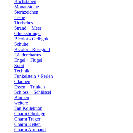
Buchstaben
Monatssteine
Sternzeichen
Liebe
Tierisches
Strand + Meer
Glücksbringer
Bicolor - Gelbgold
Schuhe
Bicolor - Roségold
Ländercharms
Engel + Flügel
Sport
Technik
Funkelstein + Perlen
Glauben
Essen + Trinken
Schloss + Schlüssel
Blumen
weitere
Fan Kollektion
Charm Ohrringe
Charm Träger
Charm Ketten
Charm Armband