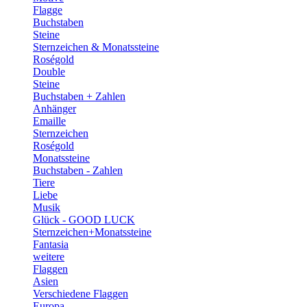
Flagge
Buchstaben
Steine
Sternzeichen & Monatssteine
Roségold
Double
Steine
Buchstaben + Zahlen
Anhänger
Emaille
Sternzeichen
Roségold
Monatssteine
Buchstaben - Zahlen
Tiere
Liebe
Musik
Glück - GOOD LUCK
Sternzeichen+Monatssteine
Fantasia
weitere
Flaggen
Asien
Verschiedene Flaggen
Europa