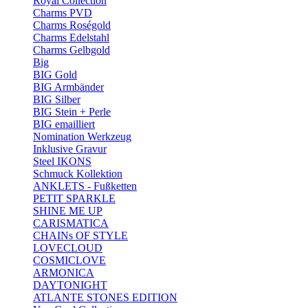
Royal Collection
Charms PVD
Charms Roségold
Charms Edelstahl
Charms Gelbgold
Big
BIG Gold
BIG Armbänder
BIG Silber
BIG Stein + Perle
BIG emailliert
Nomination Werkzeug
Inklusive Gravur
Steel IKONS
Schmuck Kollektion
ANKLETS - Fußketten
PETIT SPARKLE
SHINE ME UP
CARISMATICA
CHAINs OF STYLE
LOVECLOUD
COSMICLOVE
ARMONICA
DAYTONIGHT
ATLANTE STONES EDITION