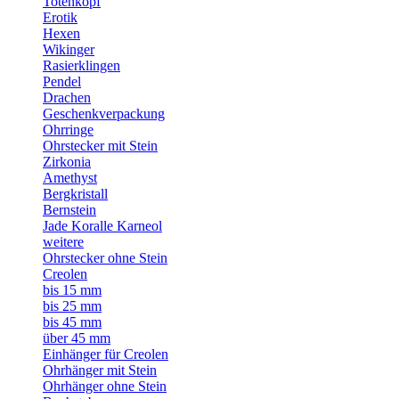
Totenkopf
Erotik
Hexen
Wikinger
Rasierklingen
Pendel
Drachen
Geschenkverpackung
Ohrringe
Ohrstecker mit Stein
Zirkonia
Amethyst
Bergkristall
Bernstein
Jade Koralle Karneol
weitere
Ohrstecker ohne Stein
Creolen
bis 15 mm
bis 25 mm
bis 45 mm
über 45 mm
Einhänger für Creolen
Ohrhänger mit Stein
Ohrhänger ohne Stein