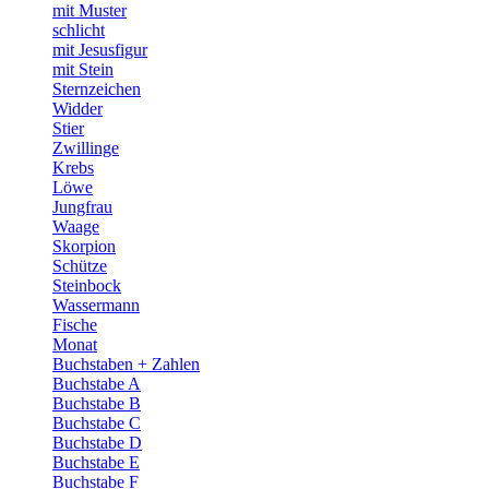
mit Muster
schlicht
mit Jesusfigur
mit Stein
Sternzeichen
Widder
Stier
Zwillinge
Krebs
Löwe
Jungfrau
Waage
Skorpion
Schütze
Steinbock
Wassermann
Fische
Monat
Buchstaben + Zahlen
Buchstabe A
Buchstabe B
Buchstabe C
Buchstabe D
Buchstabe E
Buchstabe F