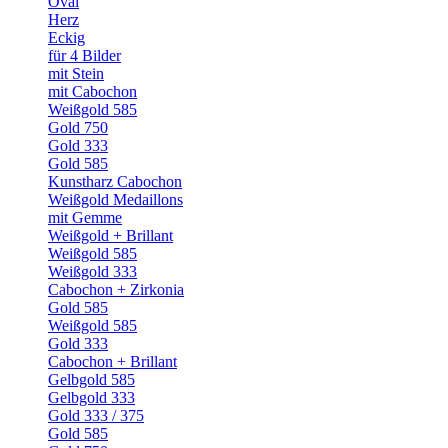
Oval
Herz
Eckig
für 4 Bilder
mit Stein
mit Cabochon
Weißgold 585
Gold 750
Gold 333
Gold 585
Kunstharz Cabochon
Weißgold Medaillons
mit Gemme
Weißgold + Brillant
Weißgold 585
Weißgold 333
Cabochon + Zirkonia
Gold 585
Weißgold 585
Gold 333
Cabochon + Brillant
Gelbgold 585
Gelbgold 333
Gold 333 / 375
Gold 585