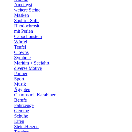
Amethyst
weitere Steine
Masken
Saphir - Safir
Rhodochrosit
mit Perlen
Cabochonstein
Würfel
Teufel
Clowns
Symbole
Maritim + Seefahrt
diverse Motive
Partner
Sport
Musik
Ägypten
Charms mit Karabiner
Berufe
Fahrzeuge
Gemme
Schuhe
Elfen
Stein-Herzen
Taschen