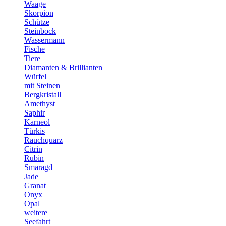
Waage
Skorpion
Schütze
Steinbock
Wassermann
Fische
Tiere
Diamanten & Brillianten
Würfel
mit Steinen
Bergkristall
Amethyst
Saphir
Karneol
Türkis
Rauchquarz
Citrin
Rubin
Smaragd
Jade
Granat
Onyx
Opal
weitere
Seefahrt