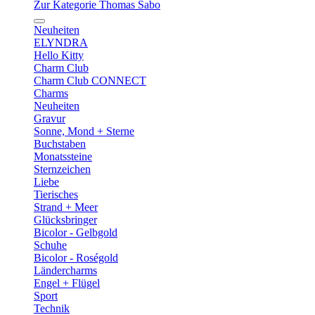
Zur Kategorie Thomas Sabo
Neuheiten
ELYNDRA
Hello Kitty
Charm Club
Charm Club CONNECT
Charms
Neuheiten
Gravur
Sonne, Mond + Sterne
Buchstaben
Monatssteine
Sternzeichen
Liebe
Tierisches
Strand + Meer
Glücksbringer
Bicolor - Gelbgold
Schuhe
Bicolor - Roségold
Ländercharms
Engel + Flügel
Sport
Technik