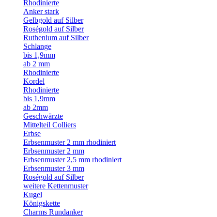
Rhodinierte
Anker stark
Gelbgold auf Silber
Roségold auf Silber
Ruthenium auf Silber
Schlange
bis 1,9mm
ab 2 mm
Rhodinierte
Kordel
Rhodinierte
bis 1,9mm
ab 2mm
Geschwärzte
Mittelteil Colliers
Erbse
Erbsenmuster 2 mm rhodiniert
Erbsenmuster 2 mm
Erbsenmuster 2,5 mm rhodiniert
Erbsenmuster 3 mm
Roségold auf Silber
weitere Kettenmuster
Kugel
Königskette
Charms Rundanker