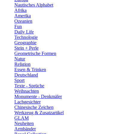
Nautisches Alphabet
Afrika
Amerika
Ozeanien
Fun
Daily Life
Technologie
Geographie
Stein + Perle
Geometrische Formen
Natur
Religion
Essen & Trinken
Deutschland
Sport
Texte - Sprüche
Weihnachten
Monumente - Denkmäler
Lachgesichter
Chinesische Zeichen
Werkzeug & Zusatzartikel
GLAM
Neuheiten
Armbänder