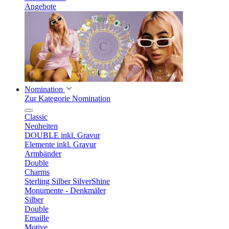
Angebote
Nomination
Zur Kategorie Nomination
Classic
Neuheiten
DOUBLE inkl. Gravur
Elemente inkl. Gravur
Armbänder
Double
Charms
Sterling Silber SilverShine
Monumente - Denkmäler
Silber
Double
Emaille
Motive