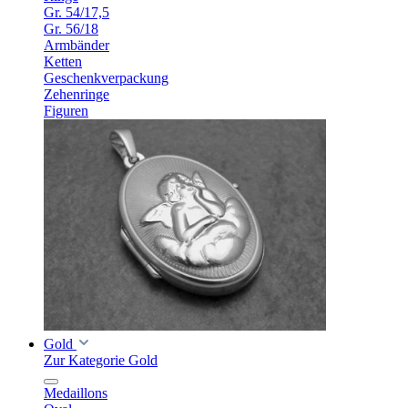
Gr. 54/17,5
Gr. 56/18
Armbänder
Ketten
Geschenkverpackung
Zehenringe
Figuren
Gold
Zur Kategorie Gold
Medaillons