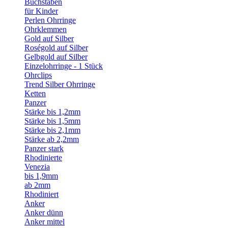
Buchstaben
für Kinder
Perlen Ohrringe
Ohrklemmen
Gold auf Silber
Roségold auf Silber
Gelbgold auf Silber
Einzelohrringe - 1 Stück
Ohrclips
Trend Silber Ohrringe
Ketten
Panzer
Stärke bis 1,2mm
Stärke bis 1,5mm
Stärke bis 2,1mm
Stärke ab 2,2mm
Panzer stark
Rhodinierte
Venezia
bis 1,9mm
ab 2mm
Rhodiniert
Anker
Anker dünn
Anker mittel