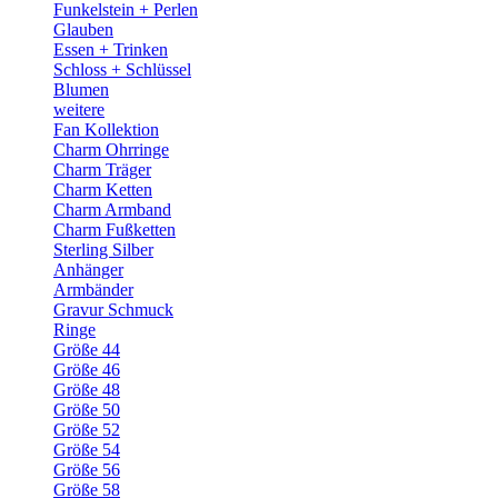
Funkelstein + Perlen
Glauben
Essen + Trinken
Schloss + Schlüssel
Blumen
weitere
Fan Kollektion
Charm Ohrringe
Charm Träger
Charm Ketten
Charm Armband
Charm Fußketten
Sterling Silber
Anhänger
Armbänder
Gravur Schmuck
Ringe
Größe 44
Größe 46
Größe 48
Größe 50
Größe 52
Größe 54
Größe 56
Größe 58