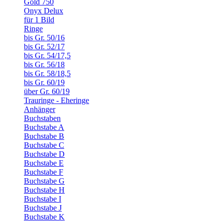
Gold 750
Onyx Delux
für 1 Bild
Ringe
bis Gr. 50/16
bis Gr. 52/17
bis Gr. 54/17,5
bis Gr. 56/18
bis Gr. 58/18,5
bis Gr. 60/19
über Gr. 60/19
Trauringe - Eheringe
Anhänger
Buchstaben
Buchstabe A
Buchstabe B
Buchstabe C
Buchstabe D
Buchstabe E
Buchstabe F
Buchstabe G
Buchstabe H
Buchstabe I
Buchstabe J
Buchstabe K