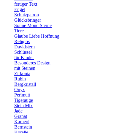
fertiger Text
Engel
Schutzpatron
Glücksbringer
Sonne Mond Sterne
Tiere
Glaube Liebe Hoffnung
Religiös
Davidstern
Schlüssel
für Kinder
Besonderes Design
mit Steinen
Zirkonia
Rubin
Bergkristall
Onyx
Perlmutt
Tigerauge
Stein Mix
Jade
Granat
Karneol
Bernstein
Koralle