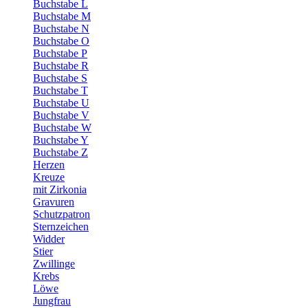
Buchstabe L
Buchstabe M
Buchstabe N
Buchstabe O
Buchstabe P
Buchstabe R
Buchstabe S
Buchstabe T
Buchstabe U
Buchstabe V
Buchstabe W
Buchstabe Y
Buchstabe Z
Herzen
Kreuze
mit Zirkonia
Gravuren
Schutzpatron
Sternzeichen
Widder
Stier
Zwillinge
Krebs
Löwe
Jungfrau