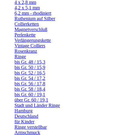
4 x 2,8 mm
4,2 x 5,1 mm
6,2 mm - rhodiniert
Ruthenium auf Silber
Collierketten
Magnetverschluß
Perlenkette
Verlängerungskette
Vintage Colliers
Rosenkranz
Ringe
bis Gr. 48 / 15,3
bis Gr. 50 / 15,9
bis Gr. 52 / 16,5
bis Gr. 54 / 17,2
bis Gr. 56 / 17,8
bis Gr. 58 / 18,4
bis Gr. 60 / 19,1
über Gr. 60 / 19,1
Stadt und Länder Ringe
Hamburg
Deutschland
für Kinder
Ringe verstellbar
Armschmuck