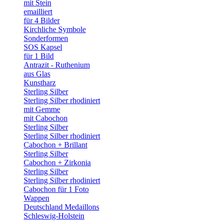
mit Stein
emailliert
für 4 Bilder
Kirchliche Symbole
Sonderformen
SOS Kapsel
für 1 Bild
Antrazit - Ruthenium
aus Glas
Kunstharz
Sterling Silber
Sterling Silber rhodiniert
mit Gemme
mit Cabochon
Sterling Silber
Sterling Silber rhodiniert
Cabochon + Brillant
Sterling Silber
Cabochon + Zirkonia
Sterling Silber
Sterling Silber rhodiniert
Cabochon für 1 Foto
Wappen
Deutschland Medaillons
Schleswig-Holstein