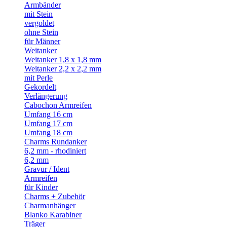
Armbänder
mit Stein
vergoldet
ohne Stein
für Männer
Weitanker
Weitanker 1,8 x 1,8 mm
Weitanker 2,2 x 2,2 mm
mit Perle
Gekordelt
Verlängerung
Cabochon Armreifen
Umfang 16 cm
Umfang 17 cm
Umfang 18 cm
Charms Rundanker
6,2 mm - rhodiniert
6,2 mm
Gravur / Ident
Armreifen
für Kinder
Charms + Zubehör
Charmanhänger
Blanko Karabiner
Träger