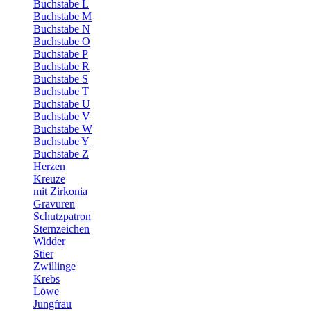
Buchstabe L
Buchstabe M
Buchstabe N
Buchstabe O
Buchstabe P
Buchstabe R
Buchstabe S
Buchstabe T
Buchstabe U
Buchstabe V
Buchstabe W
Buchstabe Y
Buchstabe Z
Herzen
Kreuze
mit Zirkonia
Gravuren
Schutzpatron
Sternzeichen
Widder
Stier
Zwillinge
Krebs
Löwe
Jungfrau