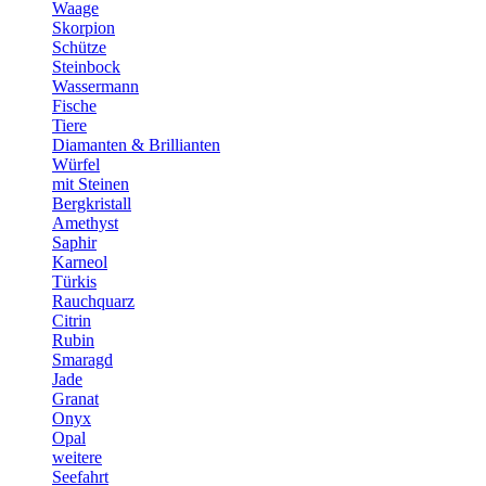
Waage
Skorpion
Schütze
Steinbock
Wassermann
Fische
Tiere
Diamanten & Brillianten
Würfel
mit Steinen
Bergkristall
Amethyst
Saphir
Karneol
Türkis
Rauchquarz
Citrin
Rubin
Smaragd
Jade
Granat
Onyx
Opal
weitere
Seefahrt