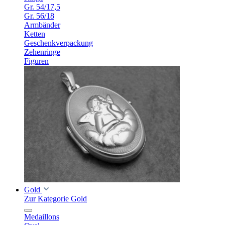
Gr. 54/17,5
Gr. 56/18
Armbänder
Ketten
Geschenkverpackung
Zehenringe
Figuren
Gold
Zur Kategorie Gold
Medaillons