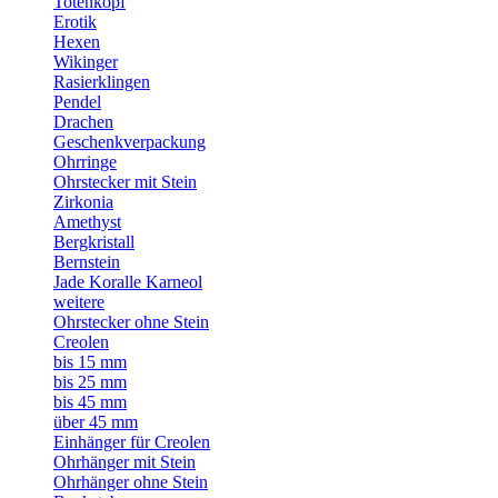
Totenkopf
Erotik
Hexen
Wikinger
Rasierklingen
Pendel
Drachen
Geschenkverpackung
Ohrringe
Ohrstecker mit Stein
Zirkonia
Amethyst
Bergkristall
Bernstein
Jade Koralle Karneol
weitere
Ohrstecker ohne Stein
Creolen
bis 15 mm
bis 25 mm
bis 45 mm
über 45 mm
Einhänger für Creolen
Ohrhänger mit Stein
Ohrhänger ohne Stein