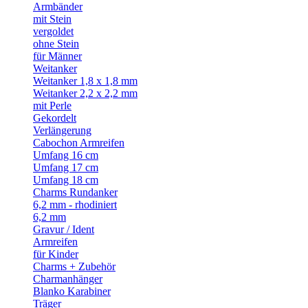
Armbänder
mit Stein
vergoldet
ohne Stein
für Männer
Weitanker
Weitanker 1,8 x 1,8 mm
Weitanker 2,2 x 2,2 mm
mit Perle
Gekordelt
Verlängerung
Cabochon Armreifen
Umfang 16 cm
Umfang 17 cm
Umfang 18 cm
Charms Rundanker
6,2 mm - rhodiniert
6,2 mm
Gravur / Ident
Armreifen
für Kinder
Charms + Zubehör
Charmanhänger
Blanko Karabiner
Träger