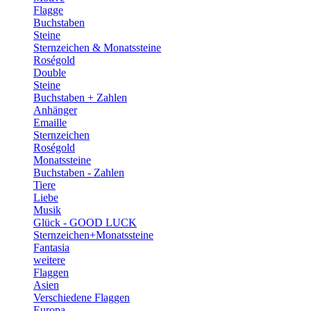
Flagge
Buchstaben
Steine
Sternzeichen & Monatssteine
Roségold
Double
Steine
Buchstaben + Zahlen
Anhänger
Emaille
Sternzeichen
Roségold
Monatssteine
Buchstaben - Zahlen
Tiere
Liebe
Musik
Glück - GOOD LUCK
Sternzeichen+Monatssteine
Fantasia
weitere
Flaggen
Asien
Verschiedene Flaggen
Europa