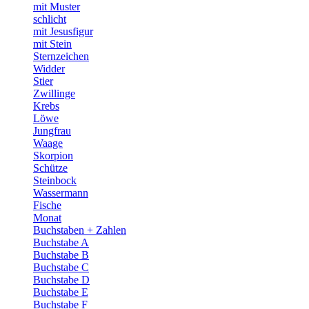
mit Muster
schlicht
mit Jesusfigur
mit Stein
Sternzeichen
Widder
Stier
Zwillinge
Krebs
Löwe
Jungfrau
Waage
Skorpion
Schütze
Steinbock
Wassermann
Fische
Monat
Buchstaben + Zahlen
Buchstabe A
Buchstabe B
Buchstabe C
Buchstabe D
Buchstabe E
Buchstabe F