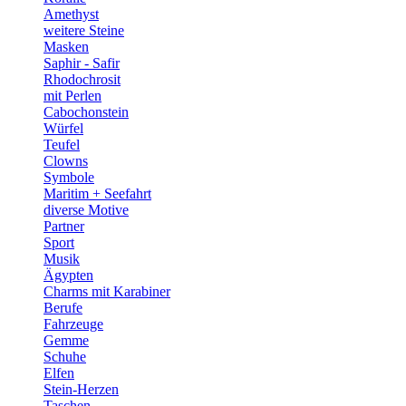
Amethyst
weitere Steine
Masken
Saphir - Safir
Rhodochrosit
mit Perlen
Cabochonstein
Würfel
Teufel
Clowns
Symbole
Maritim + Seefahrt
diverse Motive
Partner
Sport
Musik
Ägypten
Charms mit Karabiner
Berufe
Fahrzeuge
Gemme
Schuhe
Elfen
Stein-Herzen
Taschen