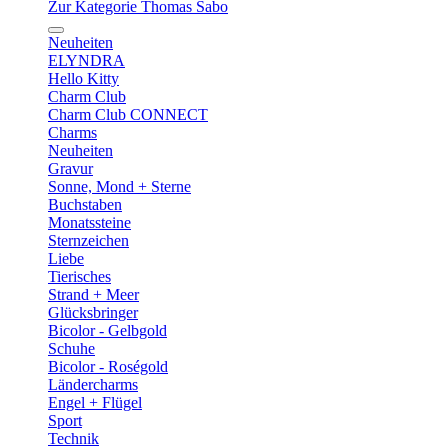
Zur Kategorie Thomas Sabo
Neuheiten
ELYNDRA
Hello Kitty
Charm Club
Charm Club CONNECT
Charms
Neuheiten
Gravur
Sonne, Mond + Sterne
Buchstaben
Monatssteine
Sternzeichen
Liebe
Tierisches
Strand + Meer
Glücksbringer
Bicolor - Gelbgold
Schuhe
Bicolor - Roségold
Ländercharms
Engel + Flügel
Sport
Technik