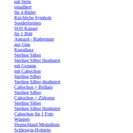
mit Stein
emailliert
für 4 Bilder
Kirchliche Symbole
Sonderformen
SOS Kapsel
für 1 Bild
Antrazit - Ruthenium
aus Glas
Kunstharz
Sterling Silber
Sterling Silber rhodiniert
mit Gemme
mit Cabochon
Sterling Silber
Sterling Silber rhodiniert
Cabochon + Brillant
Sterling Silber
Cabochon + Zirkonia
Sterling Silber
Sterling Silber rhodiniert
Cabochon für 1 Foto
Wappen
Deutschland Medaillons
Schleswig-Holstein