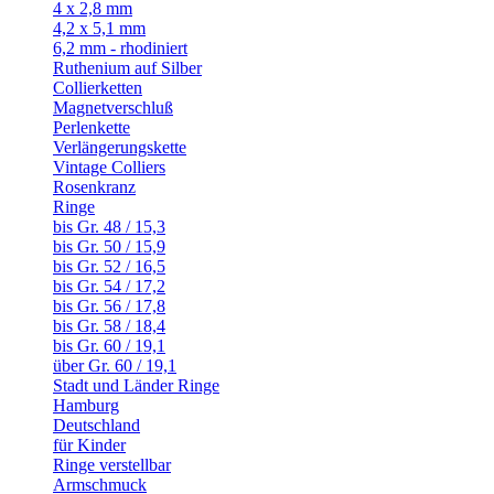
4 x 2,8 mm
4,2 x 5,1 mm
6,2 mm - rhodiniert
Ruthenium auf Silber
Collierketten
Magnetverschluß
Perlenkette
Verlängerungskette
Vintage Colliers
Rosenkranz
Ringe
bis Gr. 48 / 15,3
bis Gr. 50 / 15,9
bis Gr. 52 / 16,5
bis Gr. 54 / 17,2
bis Gr. 56 / 17,8
bis Gr. 58 / 18,4
bis Gr. 60 / 19,1
über Gr. 60 / 19,1
Stadt und Länder Ringe
Hamburg
Deutschland
für Kinder
Ringe verstellbar
Armschmuck