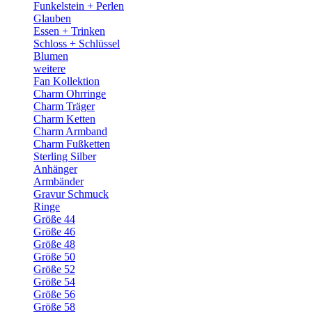
Funkelstein + Perlen
Glauben
Essen + Trinken
Schloss + Schlüssel
Blumen
weitere
Fan Kollektion
Charm Ohrringe
Charm Träger
Charm Ketten
Charm Armband
Charm Fußketten
Sterling Silber
Anhänger
Armbänder
Gravur Schmuck
Ringe
Größe 44
Größe 46
Größe 48
Größe 50
Größe 52
Größe 54
Größe 56
Größe 58