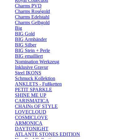
Royal Collection
Charms PVD
Charms Roségold
Charms Edelstahl
Charms Gelbgold
Big
BIG Gold
BIG Armbänder
BIG Silber
BIG Stein + Perle
BIG emailliert
Nomination Werkzeug
Inklusive Gravur
Steel IKONS
Schmuck Kollektion
ANKLETS - Fußketten
PETIT SPARKLE
SHINE ME UP
CARISMATICA
CHAINs OF STYLE
LOVECLOUD
COSMICLOVE
ARMONICA
DAYTONIGHT
ATLANTE STONES EDITION