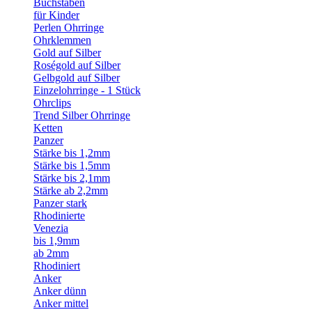
Buchstaben
für Kinder
Perlen Ohrringe
Ohrklemmen
Gold auf Silber
Roségold auf Silber
Gelbgold auf Silber
Einzelohrringe - 1 Stück
Ohrclips
Trend Silber Ohrringe
Ketten
Panzer
Stärke bis 1,2mm
Stärke bis 1,5mm
Stärke bis 2,1mm
Stärke ab 2,2mm
Panzer stark
Rhodinierte
Venezia
bis 1,9mm
ab 2mm
Rhodiniert
Anker
Anker dünn
Anker mittel