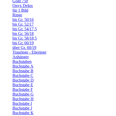
Gold 750
Onyx Delux
für 1 Bild
Ringe
bis Gr. 50/16
bis Gr. 52/17
bis Gr. 54/17,5
bis Gr. 56/18
bis Gr. 58/18,5
bis Gr. 60/19
über Gr. 60/19
Trauringe - Eheringe
Anhänger
Buchstaben
Buchstabe A
Buchstabe B
Buchstabe C
Buchstabe D
Buchstabe E
Buchstabe F
Buchstabe G
Buchstabe H
Buchstabe I
Buchstabe J
Buchstabe K