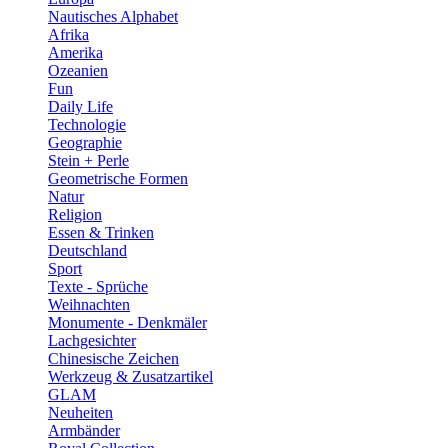
Nautisches Alphabet
Afrika
Amerika
Ozeanien
Fun
Daily Life
Technologie
Geographie
Stein + Perle
Geometrische Formen
Natur
Religion
Essen & Trinken
Deutschland
Sport
Texte - Sprüche
Weihnachten
Monumente - Denkmäler
Lachgesichter
Chinesische Zeichen
Werkzeug & Zusatzartikel
GLAM
Neuheiten
Armbänder