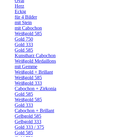
Oval
Herz
Eckig
für 4 Bilder
mit Stein
mit Cabochon
Weißgold 585
Gold 750
Gold 333
Gold 585
Kunstharz Cabochon
Weißgold Medaillons
mit Gemme
Weißgold + Brillant
Weißgold 585
Weißgold 333
Cabochon + Zirkonia
Gold 585
Weißgold 585
Gold 333
Cabochon + Brillant
Gelbgold 585
Gelbgold 333
Gold 333 / 375
Gold 585