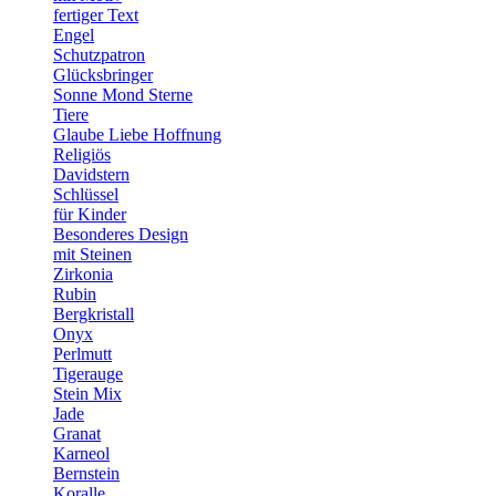
fertiger Text
Engel
Schutzpatron
Glücksbringer
Sonne Mond Sterne
Tiere
Glaube Liebe Hoffnung
Religiös
Davidstern
Schlüssel
für Kinder
Besonderes Design
mit Steinen
Zirkonia
Rubin
Bergkristall
Onyx
Perlmutt
Tigerauge
Stein Mix
Jade
Granat
Karneol
Bernstein
Koralle