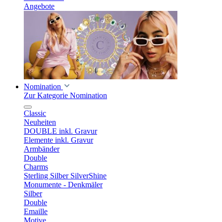
Angebote
Nomination
Zur Kategorie Nomination
Classic
Neuheiten
DOUBLE inkl. Gravur
Elemente inkl. Gravur
Armbänder
Double
Charms
Sterling Silber SilverShine
Monumente - Denkmäler
Silber
Double
Emaille
Motive