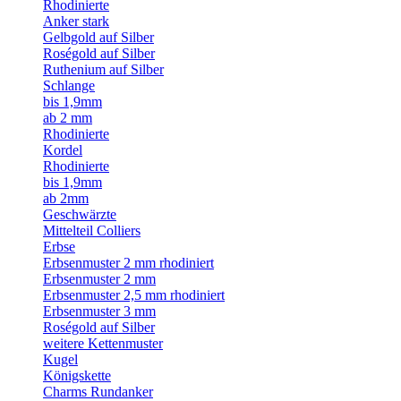
Rhodinierte
Anker stark
Gelbgold auf Silber
Roségold auf Silber
Ruthenium auf Silber
Schlange
bis 1,9mm
ab 2 mm
Rhodinierte
Kordel
Rhodinierte
bis 1,9mm
ab 2mm
Geschwärzte
Mittelteil Colliers
Erbse
Erbsenmuster 2 mm rhodiniert
Erbsenmuster 2 mm
Erbsenmuster 2,5 mm rhodiniert
Erbsenmuster 3 mm
Roségold auf Silber
weitere Kettenmuster
Kugel
Königskette
Charms Rundanker