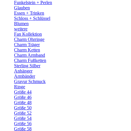
Funkelstein + Perlen
Glauben
Essen + Trinken
Schloss + Schlüssel
Blumen
weitere
Fan Kollektion
Charm Ohrringe
Charm Träger
Charm Ketten
Charm Armband
Charm Fußketten
Sterling Silber
Anhänger
Armbänder
Gravur Schmuck
Ringe
Größe 44
Größe 46
Größe 48
Größe 50
Größe 52
Größe 54
Größe 56
Größe 58