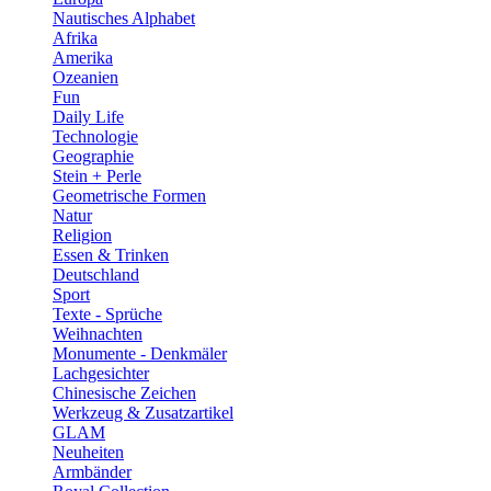
Nautisches Alphabet
Afrika
Amerika
Ozeanien
Fun
Daily Life
Technologie
Geographie
Stein + Perle
Geometrische Formen
Natur
Religion
Essen & Trinken
Deutschland
Sport
Texte - Sprüche
Weihnachten
Monumente - Denkmäler
Lachgesichter
Chinesische Zeichen
Werkzeug & Zusatzartikel
GLAM
Neuheiten
Armbänder