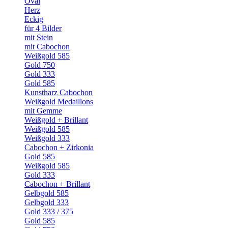
Oval
Herz
Eckig
für 4 Bilder
mit Stein
mit Cabochon
Weißgold 585
Gold 750
Gold 333
Gold 585
Kunstharz Cabochon
Weißgold Medaillons
mit Gemme
Weißgold + Brillant
Weißgold 585
Weißgold 333
Cabochon + Zirkonia
Gold 585
Weißgold 585
Gold 333
Cabochon + Brillant
Gelbgold 585
Gelbgold 333
Gold 333 / 375
Gold 585