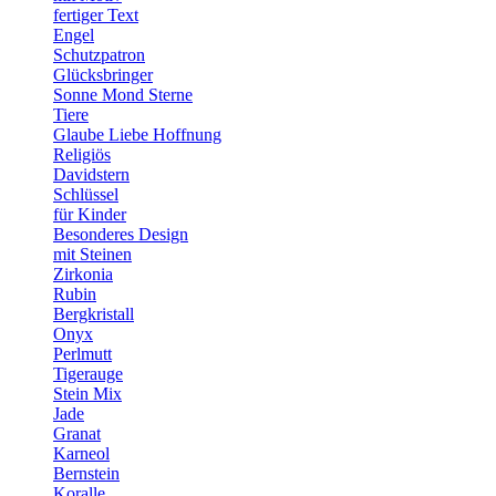
fertiger Text
Engel
Schutzpatron
Glücksbringer
Sonne Mond Sterne
Tiere
Glaube Liebe Hoffnung
Religiös
Davidstern
Schlüssel
für Kinder
Besonderes Design
mit Steinen
Zirkonia
Rubin
Bergkristall
Onyx
Perlmutt
Tigerauge
Stein Mix
Jade
Granat
Karneol
Bernstein
Koralle