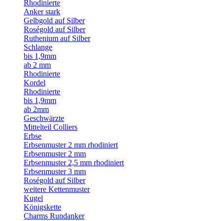
Rhodinierte
Anker stark
Gelbgold auf Silber
Roségold auf Silber
Ruthenium auf Silber
Schlange
bis 1,9mm
ab 2 mm
Rhodinierte
Kordel
Rhodinierte
bis 1,9mm
ab 2mm
Geschwärzte
Mittelteil Colliers
Erbse
Erbsenmuster 2 mm rhodiniert
Erbsenmuster 2 mm
Erbsenmuster 2,5 mm rhodiniert
Erbsenmuster 3 mm
Roségold auf Silber
weitere Kettenmuster
Kugel
Königskette
Charms Rundanker