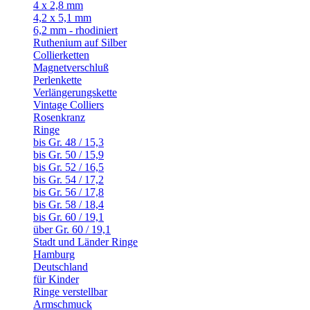
4 x 2,8 mm
4,2 x 5,1 mm
6,2 mm - rhodiniert
Ruthenium auf Silber
Collierketten
Magnetverschluß
Perlenkette
Verlängerungskette
Vintage Colliers
Rosenkranz
Ringe
bis Gr. 48 / 15,3
bis Gr. 50 / 15,9
bis Gr. 52 / 16,5
bis Gr. 54 / 17,2
bis Gr. 56 / 17,8
bis Gr. 58 / 18,4
bis Gr. 60 / 19,1
über Gr. 60 / 19,1
Stadt und Länder Ringe
Hamburg
Deutschland
für Kinder
Ringe verstellbar
Armschmuck