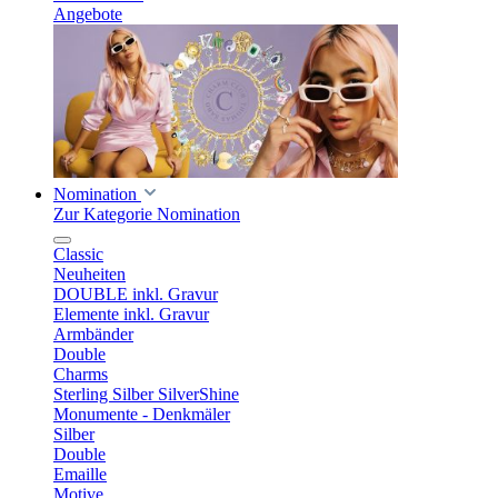
Angebote
Nomination
Zur Kategorie Nomination
Classic
Neuheiten
DOUBLE inkl. Gravur
Elemente inkl. Gravur
Armbänder
Double
Charms
Sterling Silber SilverShine
Monumente - Denkmäler
Silber
Double
Emaille
Motive