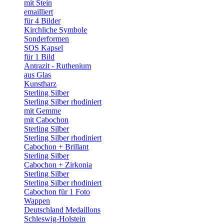
mit Stein
emailliert
für 4 Bilder
Kirchliche Symbole
Sonderformen
SOS Kapsel
für 1 Bild
Antrazit - Ruthenium
aus Glas
Kunstharz
Sterling Silber
Sterling Silber rhodiniert
mit Gemme
mit Cabochon
Sterling Silber
Sterling Silber rhodiniert
Cabochon + Brillant
Sterling Silber
Cabochon + Zirkonia
Sterling Silber
Sterling Silber rhodiniert
Cabochon für 1 Foto
Wappen
Deutschland Medaillons
Schleswig-Holstein