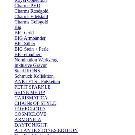
Royal Collection
Charms PVD
Charms Roségold
Charms Edelstahl
Charms Gelbgold
Big
BIG Gold
BIG Armbänder
BIG Silber
BIG Stein + Perle
BIG emailliert
Nomination Werkzeug
Inklusive Gravur
Steel IKONS
Schmuck Kollektion
ANKLETS - Fußketten
PETIT SPARKLE
SHINE ME UP
CARISMATICA
CHAINs OF STYLE
LOVECLOUD
COSMICLOVE
ARMONICA
DAYTONIGHT
ATLANTE STONES EDITION