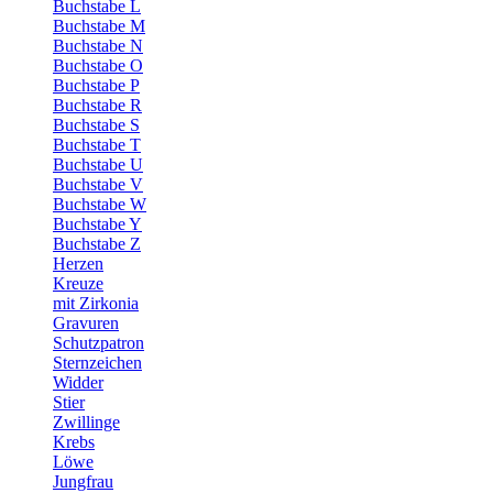
Buchstabe L
Buchstabe M
Buchstabe N
Buchstabe O
Buchstabe P
Buchstabe R
Buchstabe S
Buchstabe T
Buchstabe U
Buchstabe V
Buchstabe W
Buchstabe Y
Buchstabe Z
Herzen
Kreuze
mit Zirkonia
Gravuren
Schutzpatron
Sternzeichen
Widder
Stier
Zwillinge
Krebs
Löwe
Jungfrau