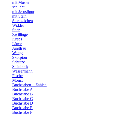
mit Muster
schlicht
mit Jesusfigur
mit Stein
Sternzeichen
Widder
Stier
Zwillinge
Krebs
Löwe
Jungfrau
Waage
Skorpion
Schütze
Steinbock
Wassermann
Fische
Monat
Buchstaben + Zahlen
Buchstabe A
Buchstabe B
Buchstabe C
Buchstabe D
Buchstabe E
Buchstabe F