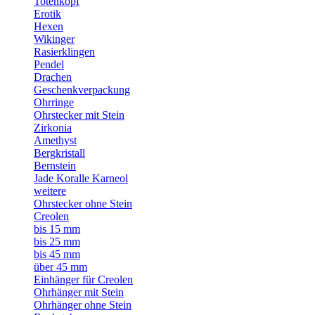
Totenkopf
Erotik
Hexen
Wikinger
Rasierklingen
Pendel
Drachen
Geschenkverpackung
Ohrringe
Ohrstecker mit Stein
Zirkonia
Amethyst
Bergkristall
Bernstein
Jade Koralle Karneol
weitere
Ohrstecker ohne Stein
Creolen
bis 15 mm
bis 25 mm
bis 45 mm
über 45 mm
Einhänger für Creolen
Ohrhänger mit Stein
Ohrhänger ohne Stein