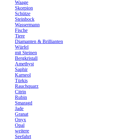
Waage
Skorpion
Schütze
Steinbock
Wassermann
Fische
Tiere
Diamanten & Brillianten
Würfel
mit Steinen
Bergkristall
Amethyst
Saphir
Karneol
Türkis
Rauchquarz
Citrin
Rubin
Smaragd
Jade
Granat
Onyx
Opal
weitere
Seefahrt