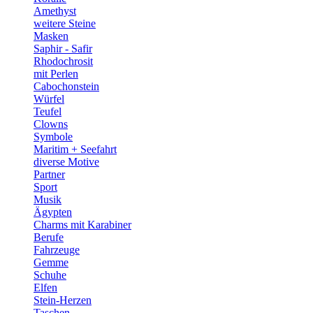
Amethyst
weitere Steine
Masken
Saphir - Safir
Rhodochrosit
mit Perlen
Cabochonstein
Würfel
Teufel
Clowns
Symbole
Maritim + Seefahrt
diverse Motive
Partner
Sport
Musik
Ägypten
Charms mit Karabiner
Berufe
Fahrzeuge
Gemme
Schuhe
Elfen
Stein-Herzen
Taschen