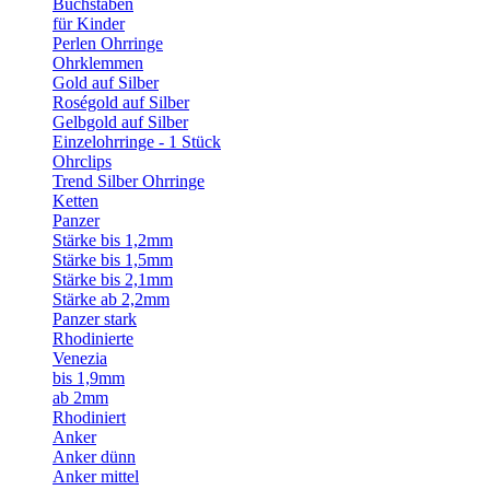
Buchstaben
für Kinder
Perlen Ohrringe
Ohrklemmen
Gold auf Silber
Roségold auf Silber
Gelbgold auf Silber
Einzelohrringe - 1 Stück
Ohrclips
Trend Silber Ohrringe
Ketten
Panzer
Stärke bis 1,2mm
Stärke bis 1,5mm
Stärke bis 2,1mm
Stärke ab 2,2mm
Panzer stark
Rhodinierte
Venezia
bis 1,9mm
ab 2mm
Rhodiniert
Anker
Anker dünn
Anker mittel