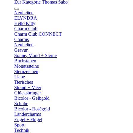
Zur Kategorie Thomas Sabo
Neuheiten
ELYNDRA
Hello Kitty
Charm Club
Charm Club CONNECT
Charms
Neuheiten
Gravur
Sonne, Mond + Sterne
Buchstaben
Monatssteine
Sternzeichen
Liebe
Tierisches
Strand + Meer
Glücksbringer
Bicolor - Gelbgold
Schuhe
Bicolor - Roségold
Ländercharms
Engel + Flügel
Sport
Technik