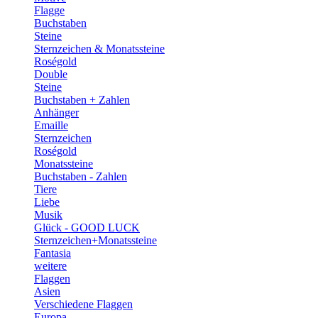
Flagge
Buchstaben
Steine
Sternzeichen & Monatssteine
Roségold
Double
Steine
Buchstaben + Zahlen
Anhänger
Emaille
Sternzeichen
Roségold
Monatssteine
Buchstaben - Zahlen
Tiere
Liebe
Musik
Glück - GOOD LUCK
Sternzeichen+Monatssteine
Fantasia
weitere
Flaggen
Asien
Verschiedene Flaggen
Europa