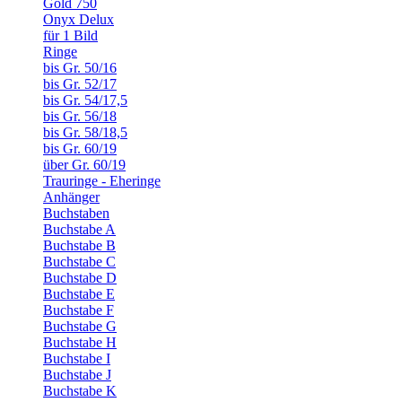
Gold 750
Onyx Delux
für 1 Bild
Ringe
bis Gr. 50/16
bis Gr. 52/17
bis Gr. 54/17,5
bis Gr. 56/18
bis Gr. 58/18,5
bis Gr. 60/19
über Gr. 60/19
Trauringe - Eheringe
Anhänger
Buchstaben
Buchstabe A
Buchstabe B
Buchstabe C
Buchstabe D
Buchstabe E
Buchstabe F
Buchstabe G
Buchstabe H
Buchstabe I
Buchstabe J
Buchstabe K