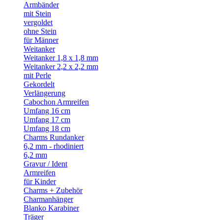
Armbänder
mit Stein
vergoldet
ohne Stein
für Männer
Weitanker
Weitanker 1,8 x 1,8 mm
Weitanker 2,2 x 2,2 mm
mit Perle
Gekordelt
Verlängerung
Cabochon Armreifen
Umfang 16 cm
Umfang 17 cm
Umfang 18 cm
Charms Rundanker
6,2 mm - rhodiniert
6,2 mm
Gravur / Ident
Armreifen
für Kinder
Charms + Zubehör
Charmanhänger
Blanko Karabiner
Träger