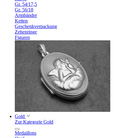
Gr. 54/17,5
Gr. 56/18
Armbänder
Ketten
Geschenkverpackung
Zehenringe
Figuren
Gold
Zur Kategorie Gold
Medaillons