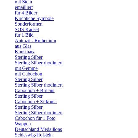
mit Stein
emailliert
für 4 Bilder
Kirchliche Symbole
Sonderformen
SOS Kapsel
für 1 Bild
Antrazit - Ruthenium
aus Glas
Kunstharz
Sterling Silber
Sterling Silber rhodiniert
mit Gemme
mit Cabochon
Sterling Silber
Sterling Silber rhodiniert
Cabochon + Brillant
Sterling Silber
Cabochon + Zirkonia
Sterling Silber
Sterling Silber rhodiniert
Cabochon für 1 Foto
Wappen
Deutschland Medaillons
Schleswig-Holstein