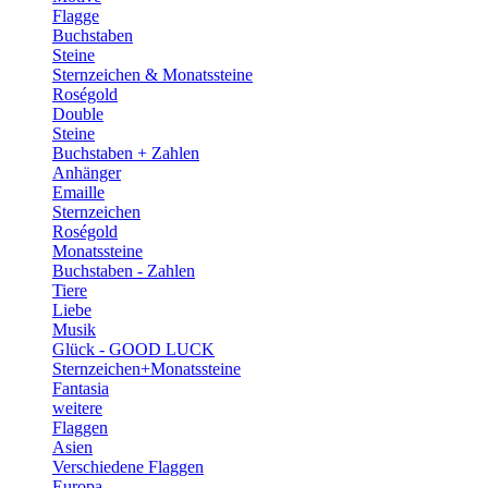
Flagge
Buchstaben
Steine
Sternzeichen & Monatssteine
Roségold
Double
Steine
Buchstaben + Zahlen
Anhänger
Emaille
Sternzeichen
Roségold
Monatssteine
Buchstaben - Zahlen
Tiere
Liebe
Musik
Glück - GOOD LUCK
Sternzeichen+Monatssteine
Fantasia
weitere
Flaggen
Asien
Verschiedene Flaggen
Europa