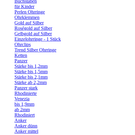
Buchstaben
für Kinder
Perlen Ohrringe
Ohrklemmen
Gold auf Silber
Roségold auf Silber
Gelbgold auf Silber
Einzelohrringe - 1 Stück
Ohrclips
Trend Silber Ohrringe
Ketten
Panzer
Stärke bis 1,2mm
Stärke bis 1,5mm
Stärke bis 2,1mm
Stärke ab 2,2mm
Panzer stark
Rhodinierte
Venezia
bis 1,9mm
ab 2mm
Rhodiniert
Anker
Anker dünn
Anker mittel