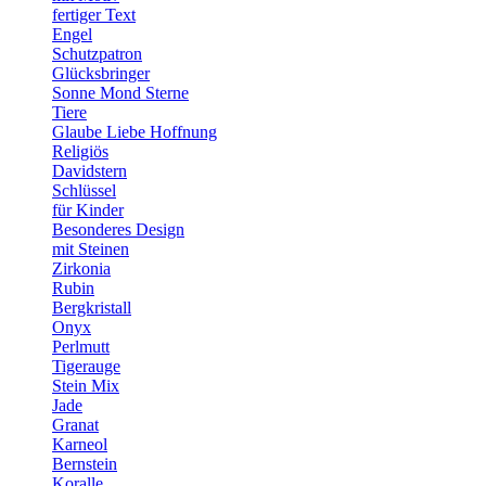
fertiger Text
Engel
Schutzpatron
Glücksbringer
Sonne Mond Sterne
Tiere
Glaube Liebe Hoffnung
Religiös
Davidstern
Schlüssel
für Kinder
Besonderes Design
mit Steinen
Zirkonia
Rubin
Bergkristall
Onyx
Perlmutt
Tigerauge
Stein Mix
Jade
Granat
Karneol
Bernstein
Koralle