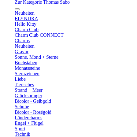
Zur Kategorie Thomas Sabo
Neuheiten
ELYNDRA
Hello Kitty
Charm Club
Charm Club CONNECT
Charms
Neuheiten
Gravur
Sonne, Mond + Sterne
Buchstaben
Monatssteine
Sternzeichen
Liebe
Tierisches
Strand + Meer
Glücksbringer
Bicolor - Gelbgold
Schuhe
Bicolor - Roségold
Ländercharms
Engel + Flügel
Sport
Technik