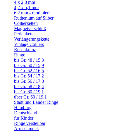
4 x 2,8 mm
4,2 x 5,1 mm
6,2 mm - rhodiniert
Ruthenium auf Silber
Collierketten
Magnetverschluß
Perlenkette
Verlängerungskette
Vintage Colliers
Rosenkranz
Ringe
bis Gr. 48 / 15,3
bis Gr. 50 / 15,9
bis Gr. 52 / 16,5
bis Gr. 54 / 17,2
bis Gr. 56 / 17,8
bis Gr. 58 / 18,4
bis Gr. 60 / 19,1
über Gr. 60 / 19,1
Stadt und Länder Ringe
Hamburg
Deutschland
für Kinder
Ringe verstellbar
Armschmuck