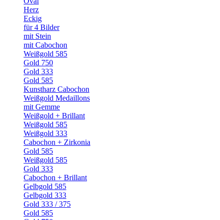
Oval
Herz
Eckig
für 4 Bilder
mit Stein
mit Cabochon
Weißgold 585
Gold 750
Gold 333
Gold 585
Kunstharz Cabochon
Weißgold Medaillons
mit Gemme
Weißgold + Brillant
Weißgold 585
Weißgold 333
Cabochon + Zirkonia
Gold 585
Weißgold 585
Gold 333
Cabochon + Brillant
Gelbgold 585
Gelbgold 333
Gold 333 / 375
Gold 585