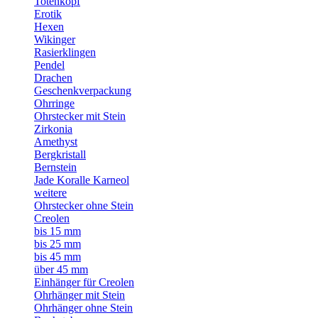
Totenkopf
Erotik
Hexen
Wikinger
Rasierklingen
Pendel
Drachen
Geschenkverpackung
Ohrringe
Ohrstecker mit Stein
Zirkonia
Amethyst
Bergkristall
Bernstein
Jade Koralle Karneol
weitere
Ohrstecker ohne Stein
Creolen
bis 15 mm
bis 25 mm
bis 45 mm
über 45 mm
Einhänger für Creolen
Ohrhänger mit Stein
Ohrhänger ohne Stein