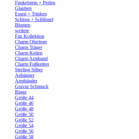
Funkelstein + Perlen
Glauben
Essen + Trinken
Schloss + Schlüssel
Blumen
weitere
Fan Kollektion
Charm Ohrringe
Charm Träger
Charm Ketten
Charm Armband
Charm Fußketten
Sterling Silber
Anhänger
Armbänder
Gravur Schmuck
Ringe
Größe 44
Größe 46
Größe 48
Größe 50
Größe 52
Größe 54
Größe 56
Größe 58