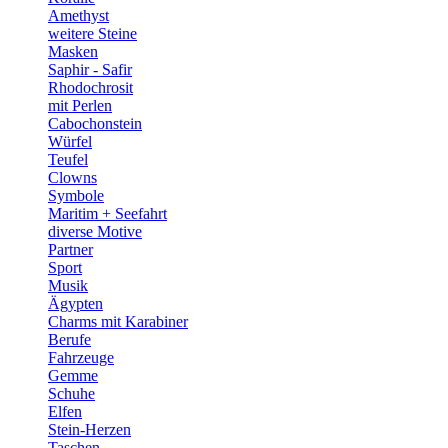
Amethyst
weitere Steine
Masken
Saphir - Safir
Rhodochrosit
mit Perlen
Cabochonstein
Würfel
Teufel
Clowns
Symbole
Maritim + Seefahrt
diverse Motive
Partner
Sport
Musik
Ägypten
Charms mit Karabiner
Berufe
Fahrzeuge
Gemme
Schuhe
Elfen
Stein-Herzen
Taschen