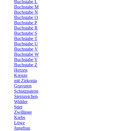
Buchstabe L
Buchstabe M
Buchstabe N
Buchstabe O
Buchstabe P
Buchstabe R
Buchstabe S
Buchstabe T
Buchstabe U
Buchstabe V
Buchstabe W
Buchstabe Y
Buchstabe Z
Herzen
Kreuze
mit Zirkonia
Gravuren
Schutzpatron
Sternzeichen
Widder
Stier
Zwillinge
Krebs
Löwe
Jungfrau