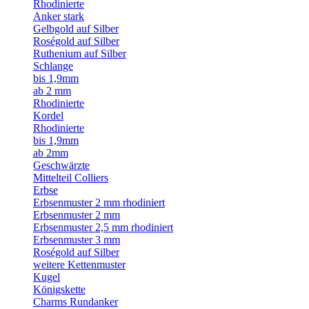
Rhodinierte
Anker stark
Gelbgold auf Silber
Roségold auf Silber
Ruthenium auf Silber
Schlange
bis 1,9mm
ab 2 mm
Rhodinierte
Kordel
Rhodinierte
bis 1,9mm
ab 2mm
Geschwärzte
Mittelteil Colliers
Erbse
Erbsenmuster 2 mm rhodiniert
Erbsenmuster 2 mm
Erbsenmuster 2,5 mm rhodiniert
Erbsenmuster 3 mm
Roségold auf Silber
weitere Kettenmuster
Kugel
Königskette
Charms Rundanker