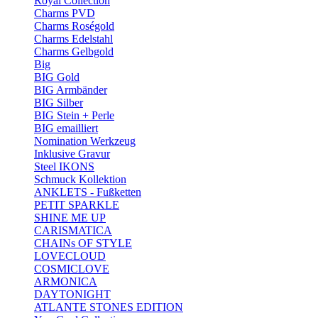
Royal Collection
Charms PVD
Charms Roségold
Charms Edelstahl
Charms Gelbgold
Big
BIG Gold
BIG Armbänder
BIG Silber
BIG Stein + Perle
BIG emailliert
Nomination Werkzeug
Inklusive Gravur
Steel IKONS
Schmuck Kollektion
ANKLETS - Fußketten
PETIT SPARKLE
SHINE ME UP
CARISMATICA
CHAINs OF STYLE
LOVECLOUD
COSMICLOVE
ARMONICA
DAYTONIGHT
ATLANTE STONES EDITION