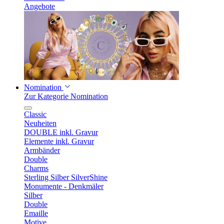
Angebote
Nomination
Zur Kategorie Nomination
Classic
Neuheiten
DOUBLE inkl. Gravur
Elemente inkl. Gravur
Armbänder
Double
Charms
Sterling Silber SilverShine
Monumente - Denkmäler
Silber
Double
Emaille
Motive