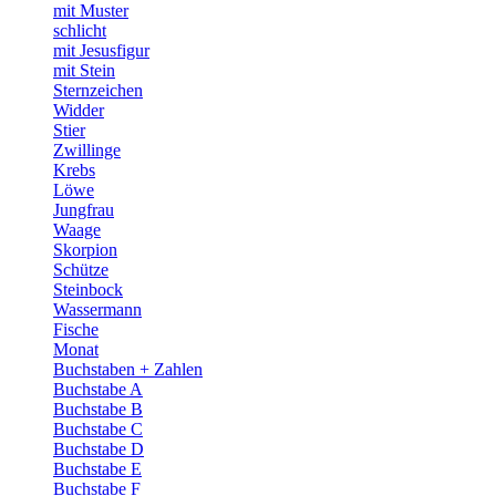
mit Muster
schlicht
mit Jesusfigur
mit Stein
Sternzeichen
Widder
Stier
Zwillinge
Krebs
Löwe
Jungfrau
Waage
Skorpion
Schütze
Steinbock
Wassermann
Fische
Monat
Buchstaben + Zahlen
Buchstabe A
Buchstabe B
Buchstabe C
Buchstabe D
Buchstabe E
Buchstabe F