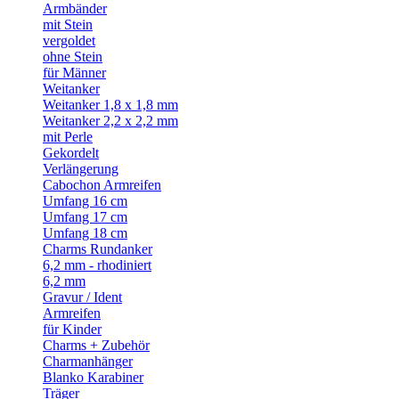
Armbänder
mit Stein
vergoldet
ohne Stein
für Männer
Weitanker
Weitanker 1,8 x 1,8 mm
Weitanker 2,2 x 2,2 mm
mit Perle
Gekordelt
Verlängerung
Cabochon Armreifen
Umfang 16 cm
Umfang 17 cm
Umfang 18 cm
Charms Rundanker
6,2 mm - rhodiniert
6,2 mm
Gravur / Ident
Armreifen
für Kinder
Charms + Zubehör
Charmanhänger
Blanko Karabiner
Träger