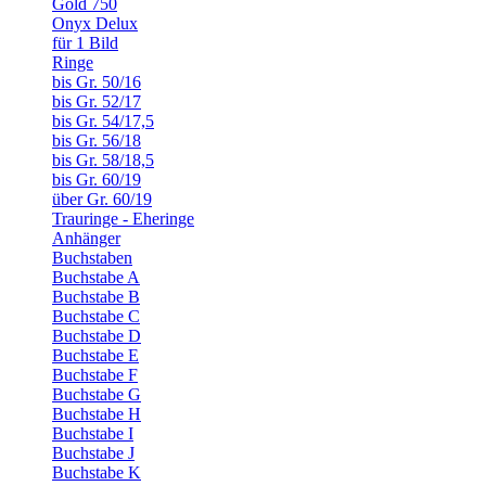
Gold 750
Onyx Delux
für 1 Bild
Ringe
bis Gr. 50/16
bis Gr. 52/17
bis Gr. 54/17,5
bis Gr. 56/18
bis Gr. 58/18,5
bis Gr. 60/19
über Gr. 60/19
Trauringe - Eheringe
Anhänger
Buchstaben
Buchstabe A
Buchstabe B
Buchstabe C
Buchstabe D
Buchstabe E
Buchstabe F
Buchstabe G
Buchstabe H
Buchstabe I
Buchstabe J
Buchstabe K