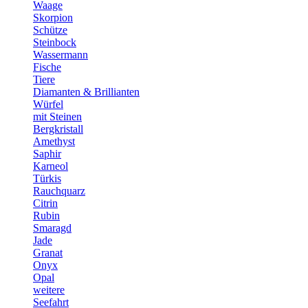
Waage
Skorpion
Schütze
Steinbock
Wassermann
Fische
Tiere
Diamanten & Brillianten
Würfel
mit Steinen
Bergkristall
Amethyst
Saphir
Karneol
Türkis
Rauchquarz
Citrin
Rubin
Smaragd
Jade
Granat
Onyx
Opal
weitere
Seefahrt