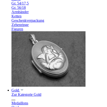
Gr. 54/17,5
Gr. 56/18
Armbänder
Ketten
Geschenkverpackung
Zehenringe
Figuren
Gold
Zur Kategorie Gold
Medaillons