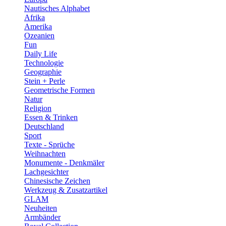
Nautisches Alphabet
Afrika
Amerika
Ozeanien
Fun
Daily Life
Technologie
Geographie
Stein + Perle
Geometrische Formen
Natur
Religion
Essen & Trinken
Deutschland
Sport
Texte - Sprüche
Weihnachten
Monumente - Denkmäler
Lachgesichter
Chinesische Zeichen
Werkzeug & Zusatzartikel
GLAM
Neuheiten
Armbänder