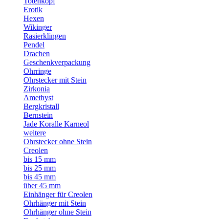
Totenkopf
Erotik
Hexen
Wikinger
Rasierklingen
Pendel
Drachen
Geschenkverpackung
Ohrringe
Ohrstecker mit Stein
Zirkonia
Amethyst
Bergkristall
Bernstein
Jade Koralle Karneol
weitere
Ohrstecker ohne Stein
Creolen
bis 15 mm
bis 25 mm
bis 45 mm
über 45 mm
Einhänger für Creolen
Ohrhänger mit Stein
Ohrhänger ohne Stein