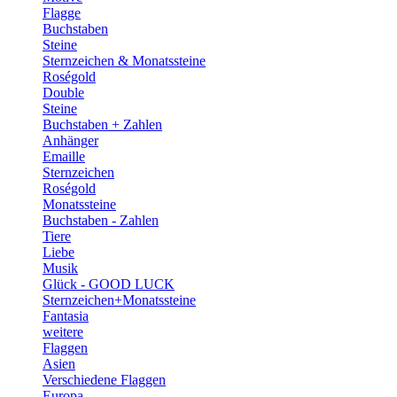
Flagge
Buchstaben
Steine
Sternzeichen & Monatssteine
Roségold
Double
Steine
Buchstaben + Zahlen
Anhänger
Emaille
Sternzeichen
Roségold
Monatssteine
Buchstaben - Zahlen
Tiere
Liebe
Musik
Glück - GOOD LUCK
Sternzeichen+Monatssteine
Fantasia
weitere
Flaggen
Asien
Verschiedene Flaggen
Europa