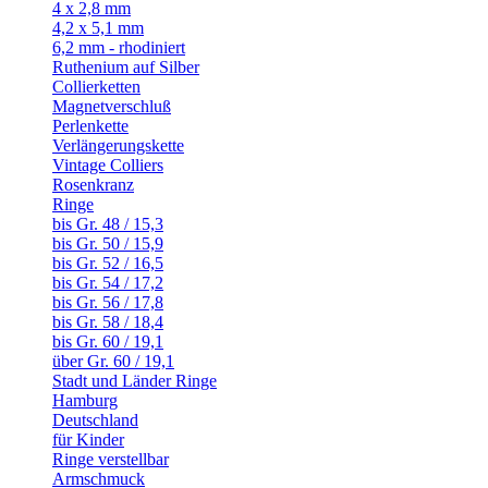
4 x 2,8 mm
4,2 x 5,1 mm
6,2 mm - rhodiniert
Ruthenium auf Silber
Collierketten
Magnetverschluß
Perlenkette
Verlängerungskette
Vintage Colliers
Rosenkranz
Ringe
bis Gr. 48 / 15,3
bis Gr. 50 / 15,9
bis Gr. 52 / 16,5
bis Gr. 54 / 17,2
bis Gr. 56 / 17,8
bis Gr. 58 / 18,4
bis Gr. 60 / 19,1
über Gr. 60 / 19,1
Stadt und Länder Ringe
Hamburg
Deutschland
für Kinder
Ringe verstellbar
Armschmuck