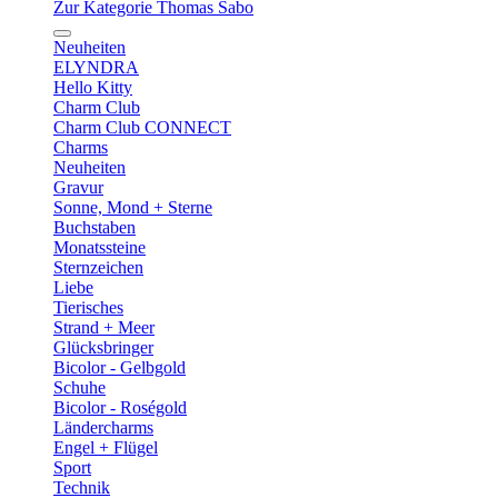
Zur Kategorie Thomas Sabo
Neuheiten
ELYNDRA
Hello Kitty
Charm Club
Charm Club CONNECT
Charms
Neuheiten
Gravur
Sonne, Mond + Sterne
Buchstaben
Monatssteine
Sternzeichen
Liebe
Tierisches
Strand + Meer
Glücksbringer
Bicolor - Gelbgold
Schuhe
Bicolor - Roségold
Ländercharms
Engel + Flügel
Sport
Technik