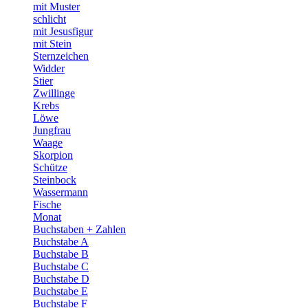
mit Muster
schlicht
mit Jesusfigur
mit Stein
Sternzeichen
Widder
Stier
Zwillinge
Krebs
Löwe
Jungfrau
Waage
Skorpion
Schütze
Steinbock
Wassermann
Fische
Monat
Buchstaben + Zahlen
Buchstabe A
Buchstabe B
Buchstabe C
Buchstabe D
Buchstabe E
Buchstabe F