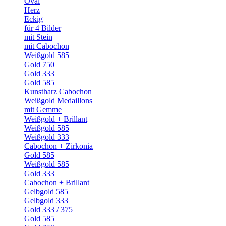
Oval
Herz
Eckig
für 4 Bilder
mit Stein
mit Cabochon
Weißgold 585
Gold 750
Gold 333
Gold 585
Kunstharz Cabochon
Weißgold Medaillons
mit Gemme
Weißgold + Brillant
Weißgold 585
Weißgold 333
Cabochon + Zirkonia
Gold 585
Weißgold 585
Gold 333
Cabochon + Brillant
Gelbgold 585
Gelbgold 333
Gold 333 / 375
Gold 585