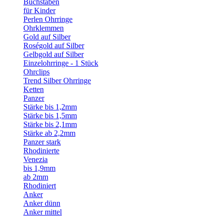
Buchstaben
für Kinder
Perlen Ohrringe
Ohrklemmen
Gold auf Silber
Roségold auf Silber
Gelbgold auf Silber
Einzelohrringe - 1 Stück
Ohrclips
Trend Silber Ohrringe
Ketten
Panzer
Stärke bis 1,2mm
Stärke bis 1,5mm
Stärke bis 2,1mm
Stärke ab 2,2mm
Panzer stark
Rhodinierte
Venezia
bis 1,9mm
ab 2mm
Rhodiniert
Anker
Anker dünn
Anker mittel