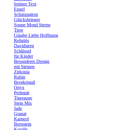
fertiger Text
Engel
Schutzpatron
Glücksbringer
Sonne Mond Sterne
Tiere
Glaube Liebe Hoffnung
Religiös
Davidstern
Schlüssel
für Kinder
Besonderes Design
mit Steinen
Zirkonia
Rubin
Bergkristall
Onyx
Perlmutt
Tigerauge
Stein Mix
Jade
Granat
Karneol
Bernstein
Koralle