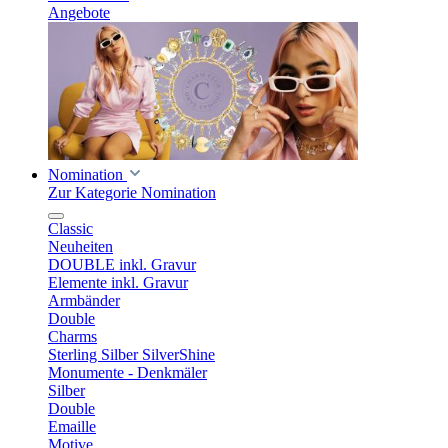
Angebote
Nomination
Zur Kategorie Nomination
Classic
Neuheiten
DOUBLE inkl. Gravur
Elemente inkl. Gravur
Armbänder
Double
Charms
Sterling Silber SilverShine
Monumente - Denkmäler
Silber
Double
Emaille
Motive