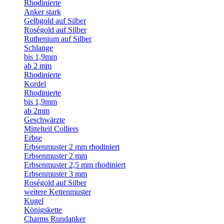
Rhodinierte
Anker stark
Gelbgold auf Silber
Roségold auf Silber
Ruthenium auf Silber
Schlange
bis 1,9mm
ab 2 mm
Rhodinierte
Kordel
Rhodinierte
bis 1,9mm
ab 2mm
Geschwärzte
Mittelteil Colliers
Erbse
Erbsenmuster 2 mm rhodiniert
Erbsenmuster 2 mm
Erbsenmuster 2,5 mm rhodiniert
Erbsenmuster 3 mm
Roségold auf Silber
weitere Kettenmuster
Kugel
Königskette
Charms Rundanker