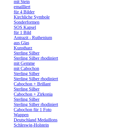
mit Stein
emailliert
für 4 Bilder
Kirchliche Symbole
Sonderformen
SOS Kapsel
für 1 Bild
Antrazit - Ruthenium
aus Glas
Kunstharz
Sterling Silber
Sterling Silber rhodiniert
mit Gemme
mit Cabochon
Sterling Silber
Sterling Silber rhodiniert
Cabochon + Brillant
Sterling Silber
Cabochon + Zirkonia
Sterling Silber
Sterling Silber rhodiniert
Cabochon für 1 Foto
Wappen
Deutschland Medaillons
Schleswig-Holstein