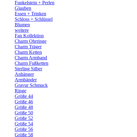
Funkelstein + Perlen
Glauben
Essen + Trinken
Schloss + Schlüssel
Blumen
weitere
Fan Kollektion
Charm Ohrringe
Charm Träger
Charm Ketten
Charm Armband
Charm Fußketten
Sterling Silber
Anhänger
Armbänder
Gravur Schmuck
Ringe
Größe 44
Größe 46
Größe 48
Größe 50
Größe 52
Größe 54
Größe 56
Größe 58