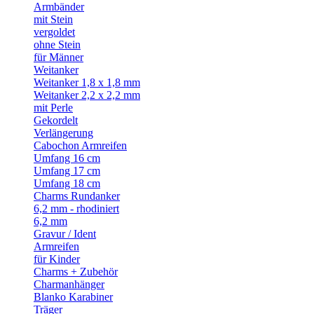
Armbänder
mit Stein
vergoldet
ohne Stein
für Männer
Weitanker
Weitanker 1,8 x 1,8 mm
Weitanker 2,2 x 2,2 mm
mit Perle
Gekordelt
Verlängerung
Cabochon Armreifen
Umfang 16 cm
Umfang 17 cm
Umfang 18 cm
Charms Rundanker
6,2 mm - rhodiniert
6,2 mm
Gravur / Ident
Armreifen
für Kinder
Charms + Zubehör
Charmanhänger
Blanko Karabiner
Träger