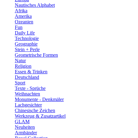
Nautisches Alphabet
Afrika
Amerika
Ozeanien
Fun
Daily Life
Technologie
Geographie
Stein + Perle
Geometrische Formen
Natur
Religion
Essen & Trinken
Deutschland
Sport
Texte - Sprüche
Weihnachten
Monumente - Denkmäler
Lachgesichter
Chinesische Zeichen
Werkzeug & Zusatzartikel
GLAM
Neuheiten
Armbänder