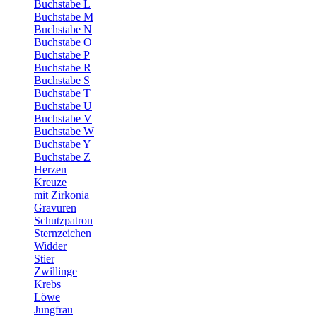
Buchstabe L
Buchstabe M
Buchstabe N
Buchstabe O
Buchstabe P
Buchstabe R
Buchstabe S
Buchstabe T
Buchstabe U
Buchstabe V
Buchstabe W
Buchstabe Y
Buchstabe Z
Herzen
Kreuze
mit Zirkonia
Gravuren
Schutzpatron
Sternzeichen
Widder
Stier
Zwillinge
Krebs
Löwe
Jungfrau