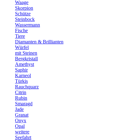
Waage
Skorpion
Schütze
Steinbock
Wassermann
Fische
Tiere
Diamanten & Brillianten
Würfel
mit Steinen
Bergkristall
Amethyst
Saphir
Karneol
Türkis
Rauchquarz
Citrin
Rubin
Smaragd
Jade
Granat
Onyx
Opal
weitere
Seefahrt