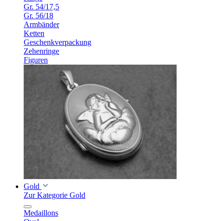
Gr. 54/17,5
Gr. 56/18
Armbänder
Ketten
Geschenkverpackung
Zehenringe
Figuren
Gold
Zur Kategorie Gold
Medaillons