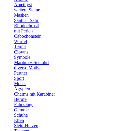
Amethyst
weitere Steine
Masken
Saphir - Safir
Rhodochrosit
mit Perlen
Cabochonstein
Würfel
Teufel
Clowns
Symbole
Maritim + Seefahrt
diverse Motive
Partner
Sport
Musik
Ägypten
Charms mit Karabiner
Berufe
Fahrzeuge
Gemme
Schuhe
Elfen
Stein-Herzen
Taschen