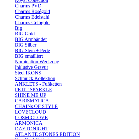
Royal Collection
Charms PVD
Charms Roségold
Charms Edelstahl
Charms Gelbgold
Big
BIG Gold
BIG Armbänder
BIG Silber
BIG Stein + Perle
BIG emailliert
Nomination Werkzeug
Inklusive Gravur
Steel IKONS
Schmuck Kollektion
ANKLETS - Fußketten
PETIT SPARKLE
SHINE ME UP
CARISMATICA
CHAINs OF STYLE
LOVECLOUD
COSMICLOVE
ARMONICA
DAYTONIGHT
ATLANTE STONES EDITION