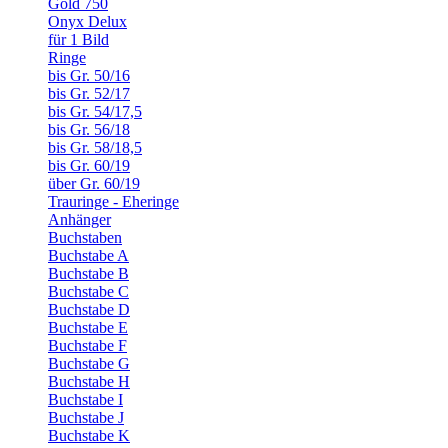
Gold 750
Onyx Delux
für 1 Bild
Ringe
bis Gr. 50/16
bis Gr. 52/17
bis Gr. 54/17,5
bis Gr. 56/18
bis Gr. 58/18,5
bis Gr. 60/19
über Gr. 60/19
Trauringe - Eheringe
Anhänger
Buchstaben
Buchstabe A
Buchstabe B
Buchstabe C
Buchstabe D
Buchstabe E
Buchstabe F
Buchstabe G
Buchstabe H
Buchstabe I
Buchstabe J
Buchstabe K