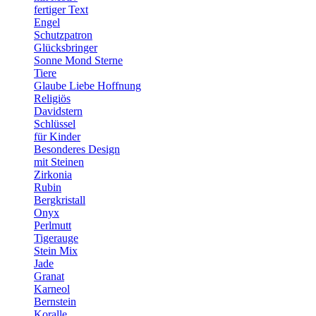
fertiger Text
Engel
Schutzpatron
Glücksbringer
Sonne Mond Sterne
Tiere
Glaube Liebe Hoffnung
Religiös
Davidstern
Schlüssel
für Kinder
Besonderes Design
mit Steinen
Zirkonia
Rubin
Bergkristall
Onyx
Perlmutt
Tigerauge
Stein Mix
Jade
Granat
Karneol
Bernstein
Koralle