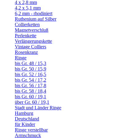
4 x 2,8 mm
4,2 x 5,1 mm
6,2 mm - rhodiniert
Ruthenium auf Silber
Collierketten
Magnetverschluß
Perlenkette
Verlängerungskette
Vintage Colliers
Rosenkranz
Ringe
bis Gr. 48 / 15,3
bis Gr. 50 / 15,9
bis Gr. 52 / 16,5
bis Gr. 54 / 17,2
bis Gr. 56 / 17,8
bis Gr. 58 / 18,4
bis Gr. 60 / 19,1
über Gr. 60 / 19,1
Stadt und Länder Ringe
Hamburg
Deutschland
für Kinder
Ringe verstellbar
Armschmuck