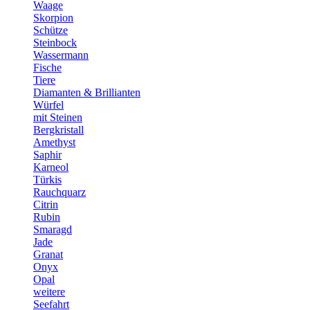
Waage
Skorpion
Schütze
Steinbock
Wassermann
Fische
Tiere
Diamanten & Brillianten
Würfel
mit Steinen
Bergkristall
Amethyst
Saphir
Karneol
Türkis
Rauchquarz
Citrin
Rubin
Smaragd
Jade
Granat
Onyx
Opal
weitere
Seefahrt