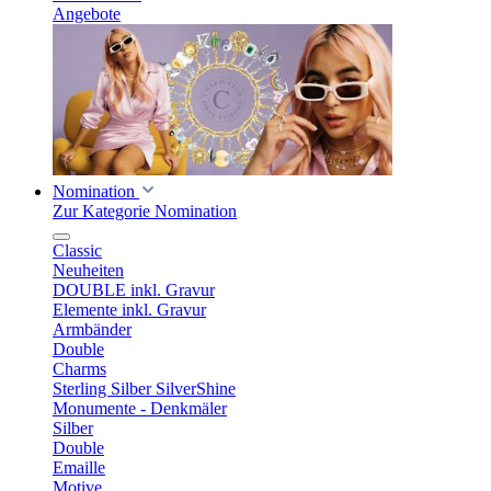
Angebote
Nomination
Zur Kategorie Nomination
Classic
Neuheiten
DOUBLE inkl. Gravur
Elemente inkl. Gravur
Armbänder
Double
Charms
Sterling Silber SilverShine
Monumente - Denkmäler
Silber
Double
Emaille
Motive