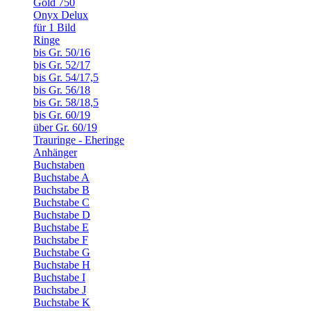
Gold 750
Onyx Delux
für 1 Bild
Ringe
bis Gr. 50/16
bis Gr. 52/17
bis Gr. 54/17,5
bis Gr. 56/18
bis Gr. 58/18,5
bis Gr. 60/19
über Gr. 60/19
Trauringe - Eheringe
Anhänger
Buchstaben
Buchstabe A
Buchstabe B
Buchstabe C
Buchstabe D
Buchstabe E
Buchstabe F
Buchstabe G
Buchstabe H
Buchstabe I
Buchstabe J
Buchstabe K