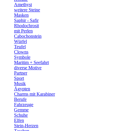
Amethyst
weitere Steine
Masken
Saphir - Safir
Rhodochrosit
mit Perlen
Cabochonstein
Würfel
Teufel
Clowns
Symbole
Maritim + Seefahrt
diverse Motive
Partner
Sport
Musik
Ägypten
Charms mit Karabiner
Berufe
Fahrzeuge
Gemme
Schuhe
Elfen
Stein-Herzen
Taschen