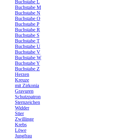
Buchstabe L
Buchstabe M
Buchstabe N
Buchstabe O
Buchstabe P
Buchstabe R
Buchstabe S
Buchstabe T
Buchstabe U
Buchstabe V
Buchstabe W
Buchstabe Y
Buchstabe Z
Herzen
Kreuze
mit Zirkonia
Gravuren
Schutzpatron
Sternzeichen
Widder
Stier
Zwillinge
Krebs
Löwe
Jungfrau