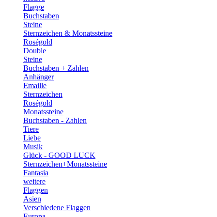
Flagge
Buchstaben
Steine
Sternzeichen & Monatssteine
Roségold
Double
Steine
Buchstaben + Zahlen
Anhänger
Emaille
Sternzeichen
Roségold
Monatssteine
Buchstaben - Zahlen
Tiere
Liebe
Musik
Glück - GOOD LUCK
Sternzeichen+Monatssteine
Fantasia
weitere
Flaggen
Asien
Verschiedene Flaggen
Europa