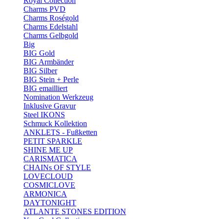
Royal Collection
Charms PVD
Charms Roségold
Charms Edelstahl
Charms Gelbgold
Big
BIG Gold
BIG Armbänder
BIG Silber
BIG Stein + Perle
BIG emailliert
Nomination Werkzeug
Inklusive Gravur
Steel IKONS
Schmuck Kollektion
ANKLETS - Fußketten
PETIT SPARKLE
SHINE ME UP
CARISMATICA
CHAINs OF STYLE
LOVECLOUD
COSMICLOVE
ARMONICA
DAYTONIGHT
ATLANTE STONES EDITION