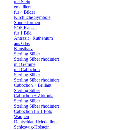
mit Stein
emailliert
für 4 Bilder
Kirchliche Symbole
Sonderformen
SOS Kapsel
für 1 Bild
Antrazit - Ruthenium
aus Glas
Kunstharz
Sterling Silber
Sterling Silber rhodiniert
mit Gemme
mit Cabochon
Sterling Silber
Sterling Silber rhodiniert
Cabochon + Brillant
Sterling Silber
Cabochon + Zirkonia
Sterling Silber
Sterling Silber rhodiniert
Cabochon für 1 Foto
Wappen
Deutschland Medaillons
Schleswig-Holstein