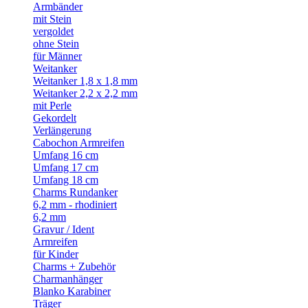
Armbänder
mit Stein
vergoldet
ohne Stein
für Männer
Weitanker
Weitanker 1,8 x 1,8 mm
Weitanker 2,2 x 2,2 mm
mit Perle
Gekordelt
Verlängerung
Cabochon Armreifen
Umfang 16 cm
Umfang 17 cm
Umfang 18 cm
Charms Rundanker
6,2 mm - rhodiniert
6,2 mm
Gravur / Ident
Armreifen
für Kinder
Charms + Zubehör
Charmanhänger
Blanko Karabiner
Träger