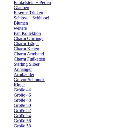
Funkelstein + Perlen
Glauben
Essen + Trinken
Schloss + Schlüssel
Blumen
weitere
Fan Kollektion
Charm Ohrringe
Charm Träger
Charm Ketten
Charm Armband
Charm Fußketten
Sterling Silber
Anhänger
Armbänder
Gravur Schmuck
Ringe
Größe 44
Größe 46
Größe 48
Größe 50
Größe 52
Größe 54
Größe 56
Größe 58