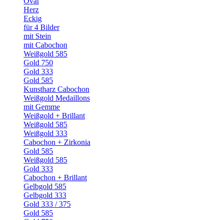
Oval
Herz
Eckig
für 4 Bilder
mit Stein
mit Cabochon
Weißgold 585
Gold 750
Gold 333
Gold 585
Kunstharz Cabochon
Weißgold Medaillons
mit Gemme
Weißgold + Brillant
Weißgold 585
Weißgold 333
Cabochon + Zirkonia
Gold 585
Weißgold 585
Gold 333
Cabochon + Brillant
Gelbgold 585
Gelbgold 333
Gold 333 / 375
Gold 585