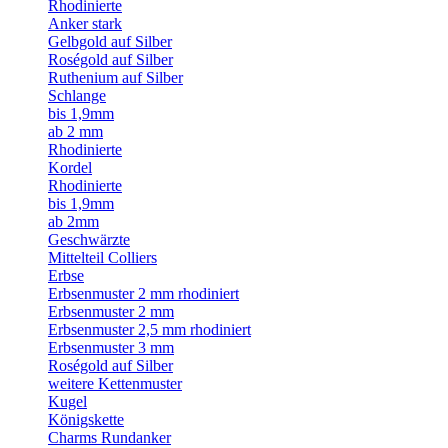
Rhodinierte
Anker stark
Gelbgold auf Silber
Roségold auf Silber
Ruthenium auf Silber
Schlange
bis 1,9mm
ab 2 mm
Rhodinierte
Kordel
Rhodinierte
bis 1,9mm
ab 2mm
Geschwärzte
Mittelteil Colliers
Erbse
Erbsenmuster 2 mm rhodiniert
Erbsenmuster 2 mm
Erbsenmuster 2,5 mm rhodiniert
Erbsenmuster 3 mm
Roségold auf Silber
weitere Kettenmuster
Kugel
Königskette
Charms Rundanker