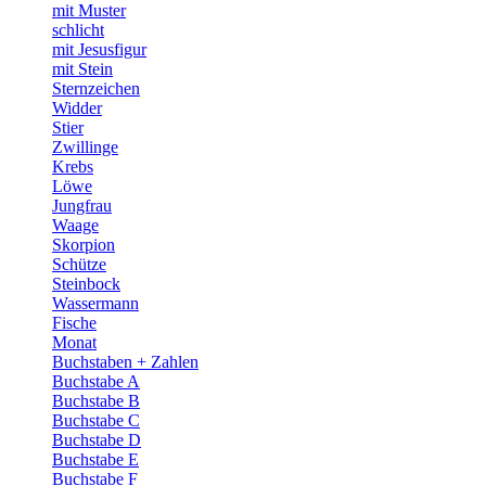
mit Muster
schlicht
mit Jesusfigur
mit Stein
Sternzeichen
Widder
Stier
Zwillinge
Krebs
Löwe
Jungfrau
Waage
Skorpion
Schütze
Steinbock
Wassermann
Fische
Monat
Buchstaben + Zahlen
Buchstabe A
Buchstabe B
Buchstabe C
Buchstabe D
Buchstabe E
Buchstabe F