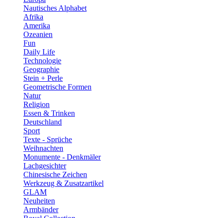
Nautisches Alphabet
Afrika
Amerika
Ozeanien
Fun
Daily Life
Technologie
Geographie
Stein + Perle
Geometrische Formen
Natur
Religion
Essen & Trinken
Deutschland
Sport
Texte - Sprüche
Weihnachten
Monumente - Denkmäler
Lachgesichter
Chinesische Zeichen
Werkzeug & Zusatzartikel
GLAM
Neuheiten
Armbänder