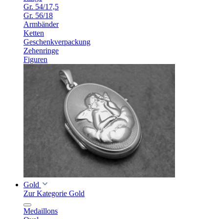
Gr. 54/17,5
Gr. 56/18
Armbänder
Ketten
Geschenkverpackung
Zehenringe
Figuren
Gold
Zur Kategorie Gold
Medaillons