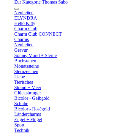
Zur Kategorie Thomas Sabo
Neuheiten
ELYNDRA
Hello Kitty
Charm Club
Charm Club CONNECT
Charms
Neuheiten
Gravur
Sonne, Mond + Sterne
Buchstaben
Monatssteine
Sternzeichen
Liebe
Tierisches
Strand + Meer
Glücksbringer
Bicolor - Gelbgold
Schuhe
Bicolor - Roségold
Ländercharms
Engel + Flügel
Sport
Technik