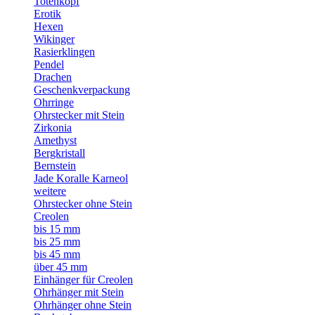
Totenkopf
Erotik
Hexen
Wikinger
Rasierklingen
Pendel
Drachen
Geschenkverpackung
Ohrringe
Ohrstecker mit Stein
Zirkonia
Amethyst
Bergkristall
Bernstein
Jade Koralle Karneol
weitere
Ohrstecker ohne Stein
Creolen
bis 15 mm
bis 25 mm
bis 45 mm
über 45 mm
Einhänger für Creolen
Ohrhänger mit Stein
Ohrhänger ohne Stein