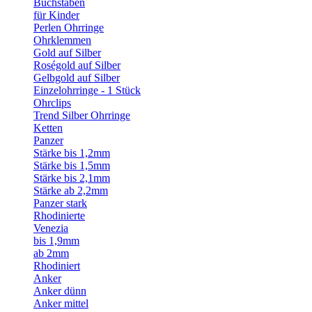
Buchstaben
für Kinder
Perlen Ohrringe
Ohrklemmen
Gold auf Silber
Roségold auf Silber
Gelbgold auf Silber
Einzelohrringe - 1 Stück
Ohrclips
Trend Silber Ohrringe
Ketten
Panzer
Stärke bis 1,2mm
Stärke bis 1,5mm
Stärke bis 2,1mm
Stärke ab 2,2mm
Panzer stark
Rhodinierte
Venezia
bis 1,9mm
ab 2mm
Rhodiniert
Anker
Anker dünn
Anker mittel