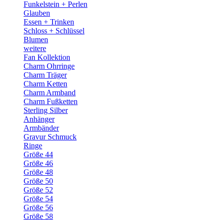
Funkelstein + Perlen
Glauben
Essen + Trinken
Schloss + Schlüssel
Blumen
weitere
Fan Kollektion
Charm Ohrringe
Charm Träger
Charm Ketten
Charm Armband
Charm Fußketten
Sterling Silber
Anhänger
Armbänder
Gravur Schmuck
Ringe
Größe 44
Größe 46
Größe 48
Größe 50
Größe 52
Größe 54
Größe 56
Größe 58