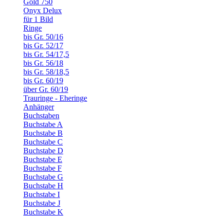
Gold 750
Onyx Delux
für 1 Bild
Ringe
bis Gr. 50/16
bis Gr. 52/17
bis Gr. 54/17,5
bis Gr. 56/18
bis Gr. 58/18,5
bis Gr. 60/19
über Gr. 60/19
Trauringe - Eheringe
Anhänger
Buchstaben
Buchstabe A
Buchstabe B
Buchstabe C
Buchstabe D
Buchstabe E
Buchstabe F
Buchstabe G
Buchstabe H
Buchstabe I
Buchstabe J
Buchstabe K