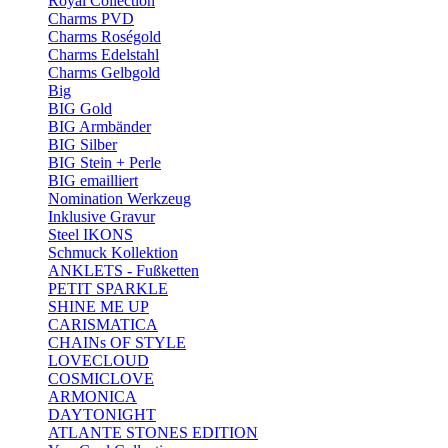
Royal Collection
Charms PVD
Charms Roségold
Charms Edelstahl
Charms Gelbgold
Big
BIG Gold
BIG Armbänder
BIG Silber
BIG Stein + Perle
BIG emailliert
Nomination Werkzeug
Inklusive Gravur
Steel IKONS
Schmuck Kollektion
ANKLETS - Fußketten
PETIT SPARKLE
SHINE ME UP
CARISMATICA
CHAINs OF STYLE
LOVECLOUD
COSMICLOVE
ARMONICA
DAYTONIGHT
ATLANTE STONES EDITION