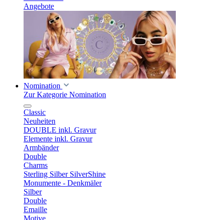
Angebote
Nomination
Zur Kategorie Nomination
Classic
Neuheiten
DOUBLE inkl. Gravur
Elemente inkl. Gravur
Armbänder
Double
Charms
Sterling Silber SilverShine
Monumente - Denkmäler
Silber
Double
Emaille
Motive