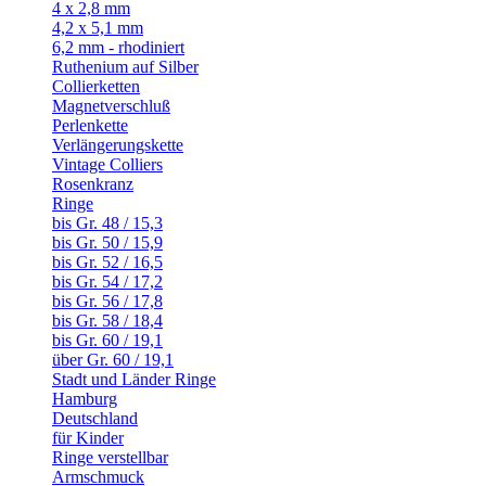
4 x 2,8 mm
4,2 x 5,1 mm
6,2 mm - rhodiniert
Ruthenium auf Silber
Collierketten
Magnetverschluß
Perlenkette
Verlängerungskette
Vintage Colliers
Rosenkranz
Ringe
bis Gr. 48 / 15,3
bis Gr. 50 / 15,9
bis Gr. 52 / 16,5
bis Gr. 54 / 17,2
bis Gr. 56 / 17,8
bis Gr. 58 / 18,4
bis Gr. 60 / 19,1
über Gr. 60 / 19,1
Stadt und Länder Ringe
Hamburg
Deutschland
für Kinder
Ringe verstellbar
Armschmuck