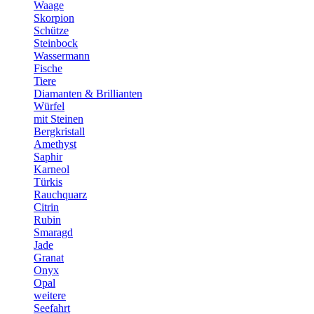
Waage
Skorpion
Schütze
Steinbock
Wassermann
Fische
Tiere
Diamanten & Brillianten
Würfel
mit Steinen
Bergkristall
Amethyst
Saphir
Karneol
Türkis
Rauchquarz
Citrin
Rubin
Smaragd
Jade
Granat
Onyx
Opal
weitere
Seefahrt