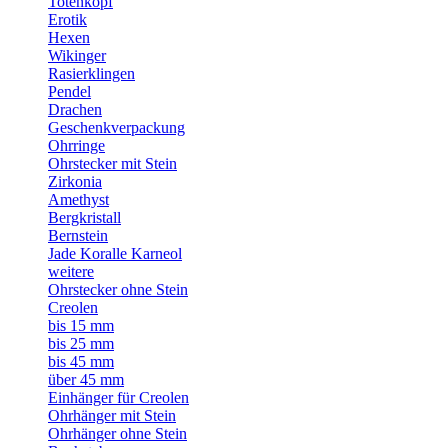
Totenkopf
Erotik
Hexen
Wikinger
Rasierklingen
Pendel
Drachen
Geschenkverpackung
Ohrringe
Ohrstecker mit Stein
Zirkonia
Amethyst
Bergkristall
Bernstein
Jade Koralle Karneol
weitere
Ohrstecker ohne Stein
Creolen
bis 15 mm
bis 25 mm
bis 45 mm
über 45 mm
Einhänger für Creolen
Ohrhänger mit Stein
Ohrhänger ohne Stein