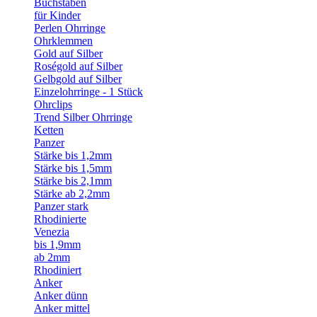
Buchstaben
für Kinder
Perlen Ohrringe
Ohrklemmen
Gold auf Silber
Roségold auf Silber
Gelbgold auf Silber
Einzelohrringe - 1 Stück
Ohrclips
Trend Silber Ohrringe
Ketten
Panzer
Stärke bis 1,2mm
Stärke bis 1,5mm
Stärke bis 2,1mm
Stärke ab 2,2mm
Panzer stark
Rhodinierte
Venezia
bis 1,9mm
ab 2mm
Rhodiniert
Anker
Anker dünn
Anker mittel