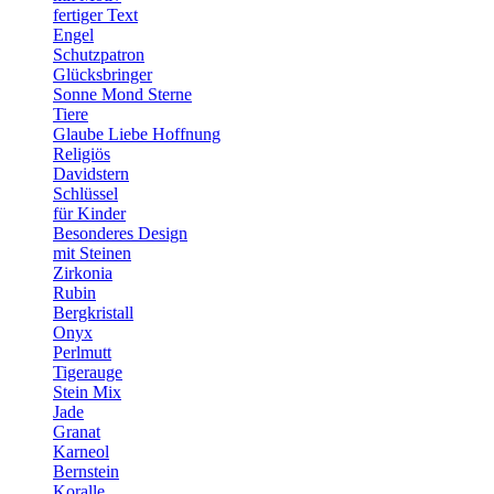
fertiger Text
Engel
Schutzpatron
Glücksbringer
Sonne Mond Sterne
Tiere
Glaube Liebe Hoffnung
Religiös
Davidstern
Schlüssel
für Kinder
Besonderes Design
mit Steinen
Zirkonia
Rubin
Bergkristall
Onyx
Perlmutt
Tigerauge
Stein Mix
Jade
Granat
Karneol
Bernstein
Koralle