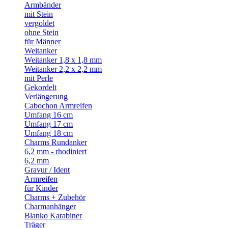
Armbänder
mit Stein
vergoldet
ohne Stein
für Männer
Weitanker
Weitanker 1,8 x 1,8 mm
Weitanker 2,2 x 2,2 mm
mit Perle
Gekordelt
Verlängerung
Cabochon Armreifen
Umfang 16 cm
Umfang 17 cm
Umfang 18 cm
Charms Rundanker
6,2 mm - rhodiniert
6,2 mm
Gravur / Ident
Armreifen
für Kinder
Charms + Zubehör
Charmanhänger
Blanko Karabiner
Träger