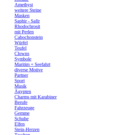
Amethyst
weitere Steine
Masken
Saphir - Safir
Rhodochrosit
mit Perlen
Cabochonstein
Würfel
Teufel
Clowns
Symbole
Maritim + Seefahrt
diverse Motive
Partner
Sport
Musik
Ägypten
Charms mit Karabiner
Berufe
Fahrzeuge
Gemme
Schuhe
Elfen
Stein-Herzen
Taschen