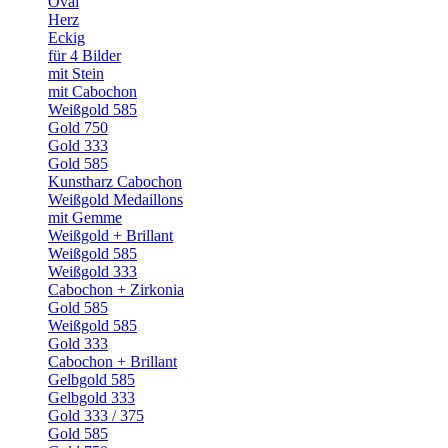
Oval
Herz
Eckig
für 4 Bilder
mit Stein
mit Cabochon
Weißgold 585
Gold 750
Gold 333
Gold 585
Kunstharz Cabochon
Weißgold Medaillons
mit Gemme
Weißgold + Brillant
Weißgold 585
Weißgold 333
Cabochon + Zirkonia
Gold 585
Weißgold 585
Gold 333
Cabochon + Brillant
Gelbgold 585
Gelbgold 333
Gold 333 / 375
Gold 585