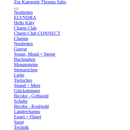
Zur Kategorie Thomas Sabo
Neuheiten
ELYNDRA
Hello Kitty
Charm Club
Charm Club CONNECT
Charms
Neuheiten
Gravur
Sonne, Mond + Sterne
Buchstaben
Monatssteine
Sternzeichen
Liebe
Tierisches
Strand + Meer
Glücksbringer
Bicolor - Gelbgold
Schuhe
Bicolor - Roségold
Ländercharms
Engel + Flügel
Sport
Technik