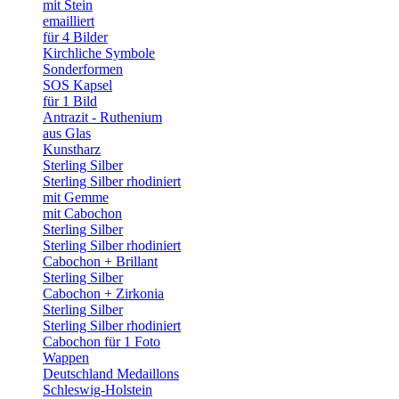
mit Stein
emailliert
für 4 Bilder
Kirchliche Symbole
Sonderformen
SOS Kapsel
für 1 Bild
Antrazit - Ruthenium
aus Glas
Kunstharz
Sterling Silber
Sterling Silber rhodiniert
mit Gemme
mit Cabochon
Sterling Silber
Sterling Silber rhodiniert
Cabochon + Brillant
Sterling Silber
Cabochon + Zirkonia
Sterling Silber
Sterling Silber rhodiniert
Cabochon für 1 Foto
Wappen
Deutschland Medaillons
Schleswig-Holstein