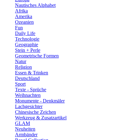
Nautisches Alphabet
Afrika
Amerika
Ozeanien
Fun
Daily Life
Technologie
Geographie
Stein + Perle
Geometrische Formen
Natur
Religion
Essen & Trinken
Deutschland
Sport
Texte - Sprüche
Weihnachten
Monumente - Denkmäler
Lachgesichter
Chinesische Zeichen
Werkzeug & Zusatzartikel
GLAM
Neuheiten
Armbänder