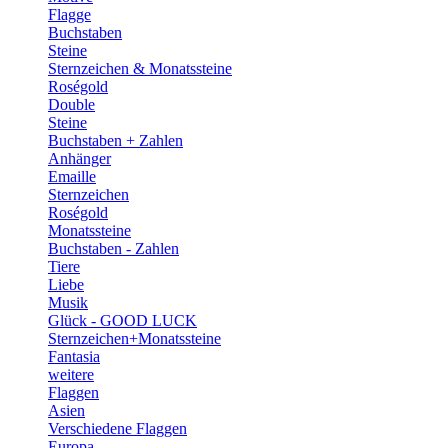
Flagge
Buchstaben
Steine
Sternzeichen & Monatssteine
Roségold
Double
Steine
Buchstaben + Zahlen
Anhänger
Emaille
Sternzeichen
Roségold
Monatssteine
Buchstaben - Zahlen
Tiere
Liebe
Musik
Glück - GOOD LUCK
Sternzeichen+Monatssteine
Fantasia
weitere
Flaggen
Asien
Verschiedene Flaggen
Europa