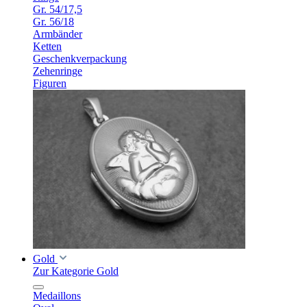
Gr. 54/17,5
Gr. 56/18
Armbänder
Ketten
Geschenkverpackung
Zehenringe
Figuren
Gold
Zur Kategorie Gold
Medaillons