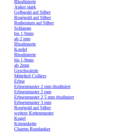
Rhodinierte
Anker stark
Gelbgold auf Silber
Roségold auf Silber
Ruthenium auf Silber
Schlange
bis 1,9mm
ab 2 mm
Rhodinierte
Kordel
Rhodinierte
bis 1,9mm
ab 2mm
Geschwärzte
Mittelteil Colliers
Erbse
Erbsenmuster 2 mm rhodiniert
Erbsenmuster 2 mm
Erbsenmuster 2,5 mm rhodiniert
Erbsenmuster 3 mm
Roségold auf Silber
weitere Kettenmuster
Kugel
Königskette
Charms Rundanker