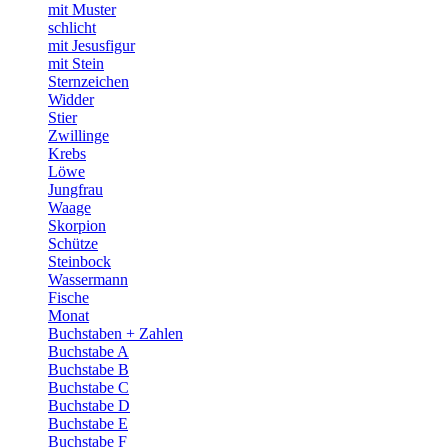
mit Muster
schlicht
mit Jesusfigur
mit Stein
Sternzeichen
Widder
Stier
Zwillinge
Krebs
Löwe
Jungfrau
Waage
Skorpion
Schütze
Steinbock
Wassermann
Fische
Monat
Buchstaben + Zahlen
Buchstabe A
Buchstabe B
Buchstabe C
Buchstabe D
Buchstabe E
Buchstabe F