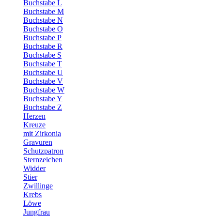
Buchstabe L
Buchstabe M
Buchstabe N
Buchstabe O
Buchstabe P
Buchstabe R
Buchstabe S
Buchstabe T
Buchstabe U
Buchstabe V
Buchstabe W
Buchstabe Y
Buchstabe Z
Herzen
Kreuze
mit Zirkonia
Gravuren
Schutzpatron
Sternzeichen
Widder
Stier
Zwillinge
Krebs
Löwe
Jungfrau