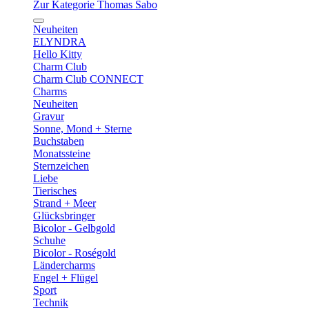
Zur Kategorie Thomas Sabo
Neuheiten
ELYNDRA
Hello Kitty
Charm Club
Charm Club CONNECT
Charms
Neuheiten
Gravur
Sonne, Mond + Sterne
Buchstaben
Monatssteine
Sternzeichen
Liebe
Tierisches
Strand + Meer
Glücksbringer
Bicolor - Gelbgold
Schuhe
Bicolor - Roségold
Ländercharms
Engel + Flügel
Sport
Technik