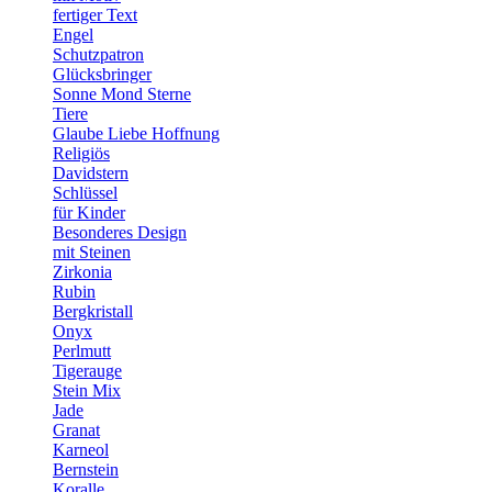
fertiger Text
Engel
Schutzpatron
Glücksbringer
Sonne Mond Sterne
Tiere
Glaube Liebe Hoffnung
Religiös
Davidstern
Schlüssel
für Kinder
Besonderes Design
mit Steinen
Zirkonia
Rubin
Bergkristall
Onyx
Perlmutt
Tigerauge
Stein Mix
Jade
Granat
Karneol
Bernstein
Koralle