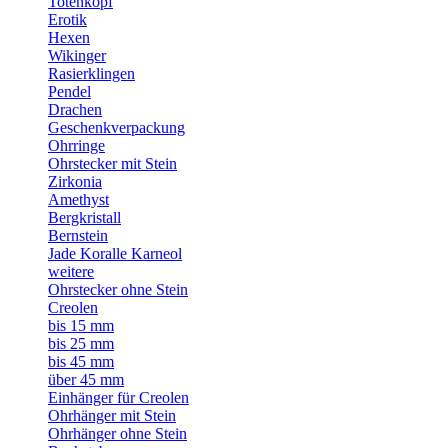
Totenkopf
Erotik
Hexen
Wikinger
Rasierklingen
Pendel
Drachen
Geschenkverpackung
Ohrringe
Ohrstecker mit Stein
Zirkonia
Amethyst
Bergkristall
Bernstein
Jade Koralle Karneol
weitere
Ohrstecker ohne Stein
Creolen
bis 15 mm
bis 25 mm
bis 45 mm
über 45 mm
Einhänger für Creolen
Ohrhänger mit Stein
Ohrhänger ohne Stein