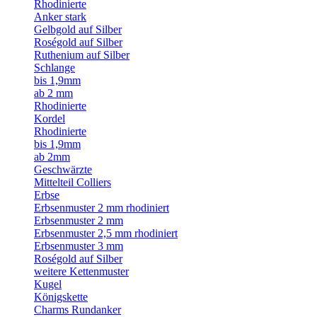
Rhodinierte
Anker stark
Gelbgold auf Silber
Roségold auf Silber
Ruthenium auf Silber
Schlange
bis 1,9mm
ab 2 mm
Rhodinierte
Kordel
Rhodinierte
bis 1,9mm
ab 2mm
Geschwärzte
Mittelteil Colliers
Erbse
Erbsenmuster 2 mm rhodiniert
Erbsenmuster 2 mm
Erbsenmuster 2,5 mm rhodiniert
Erbsenmuster 3 mm
Roségold auf Silber
weitere Kettenmuster
Kugel
Königskette
Charms Rundanker