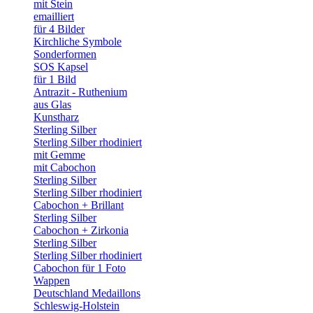
mit Stein
emailliert
für 4 Bilder
Kirchliche Symbole
Sonderformen
SOS Kapsel
für 1 Bild
Antrazit - Ruthenium
aus Glas
Kunstharz
Sterling Silber
Sterling Silber rhodiniert
mit Gemme
mit Cabochon
Sterling Silber
Sterling Silber rhodiniert
Cabochon + Brillant
Sterling Silber
Cabochon + Zirkonia
Sterling Silber
Sterling Silber rhodiniert
Cabochon für 1 Foto
Wappen
Deutschland Medaillons
Schleswig-Holstein