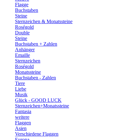
Flagge
Buchstaben
Steine
Sternzeichen & Monatssteine
Roségold
Double
Steine
Buchstaben + Zahlen
Anhänger
Emaille
Sternzeichen
Roségold
Monatssteine
Buchstaben - Zahlen
Tiere
Liebe
Musik
Glück - GOOD LUCK
Sternzeichen+Monatssteine
Fantasia
weitere
Flaggen
Asien
Verschiedene Flaggen
Europa