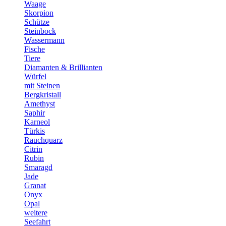
Waage
Skorpion
Schütze
Steinbock
Wassermann
Fische
Tiere
Diamanten & Brillianten
Würfel
mit Steinen
Bergkristall
Amethyst
Saphir
Karneol
Türkis
Rauchquarz
Citrin
Rubin
Smaragd
Jade
Granat
Onyx
Opal
weitere
Seefahrt