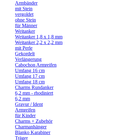
Armbänder
mit Stein
vergoldet
ohne Stein
für Männer
Weitanker
Weitanker 1,8 x 1,8 mm
Weitanker 2,2 x 2,2 mm
mit Perle
Gekordelt
Verlängerung
Cabochon Armreifen
Umfang 16 cm
Umfang 17 cm
Umfang 18 cm
Charms Rundanker
6,2 mm - rhodiniert
6,2 mm
Gravur / Ident
Armreifen
für Kinder
Charms + Zubehör
Charmanhänger
Blanko Karabiner
Träger