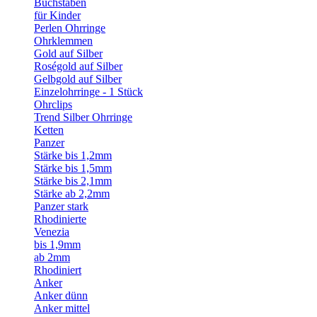
Buchstaben
für Kinder
Perlen Ohrringe
Ohrklemmen
Gold auf Silber
Roségold auf Silber
Gelbgold auf Silber
Einzelohrringe - 1 Stück
Ohrclips
Trend Silber Ohrringe
Ketten
Panzer
Stärke bis 1,2mm
Stärke bis 1,5mm
Stärke bis 2,1mm
Stärke ab 2,2mm
Panzer stark
Rhodinierte
Venezia
bis 1,9mm
ab 2mm
Rhodiniert
Anker
Anker dünn
Anker mittel