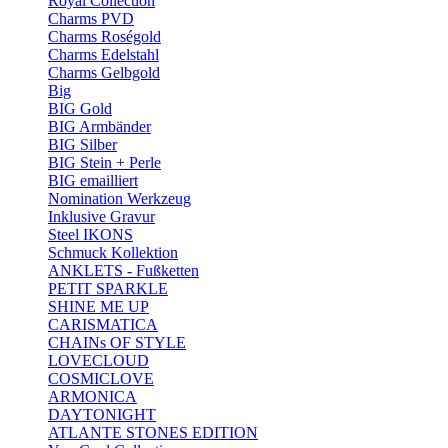
Royal Collection
Charms PVD
Charms Roségold
Charms Edelstahl
Charms Gelbgold
Big
BIG Gold
BIG Armbänder
BIG Silber
BIG Stein + Perle
BIG emailliert
Nomination Werkzeug
Inklusive Gravur
Steel IKONS
Schmuck Kollektion
ANKLETS - Fußketten
PETIT SPARKLE
SHINE ME UP
CARISMATICA
CHAINs OF STYLE
LOVECLOUD
COSMICLOVE
ARMONICA
DAYTONIGHT
ATLANTE STONES EDITION