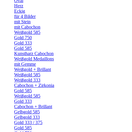
Oval
Herz
Eckig
für 4 Bilder
mit Stein
mit Cabochon
Weißgold 585
Gold 750
Gold 333
Gold 585
Kunstharz Cabochon
Weißgold Medaillons
mit Gemme
Weißgold + Brillant
Weißgold 585
Weißgold 333
Cabochon + Zirkonia
Gold 585
Weißgold 585
Gold 333
Cabochon + Brillant
Gelbgold 585
Gelbgold 333
Gold 333 / 375
Gold 585