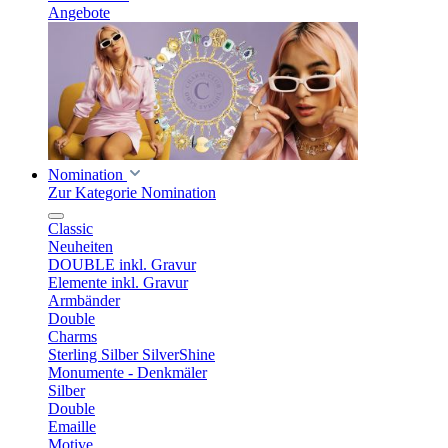
Angebote
Nomination
Zur Kategorie Nomination
Classic
Neuheiten
DOUBLE inkl. Gravur
Elemente inkl. Gravur
Armbänder
Double
Charms
Sterling Silber SilverShine
Monumente - Denkmäler
Silber
Double
Emaille
Motive