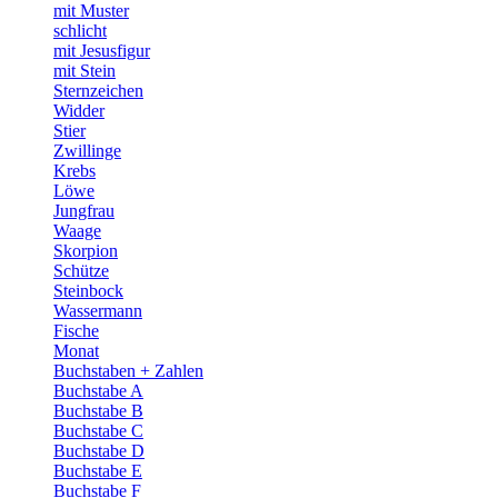
mit Muster
schlicht
mit Jesusfigur
mit Stein
Sternzeichen
Widder
Stier
Zwillinge
Krebs
Löwe
Jungfrau
Waage
Skorpion
Schütze
Steinbock
Wassermann
Fische
Monat
Buchstaben + Zahlen
Buchstabe A
Buchstabe B
Buchstabe C
Buchstabe D
Buchstabe E
Buchstabe F