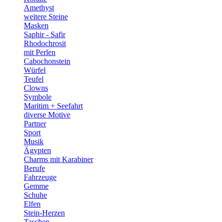
Amethyst
weitere Steine
Masken
Saphir - Safir
Rhodochrosit
mit Perlen
Cabochonstein
Würfel
Teufel
Clowns
Symbole
Maritim + Seefahrt
diverse Motive
Partner
Sport
Musik
Ägypten
Charms mit Karabiner
Berufe
Fahrzeuge
Gemme
Schuhe
Elfen
Stein-Herzen
Taschen