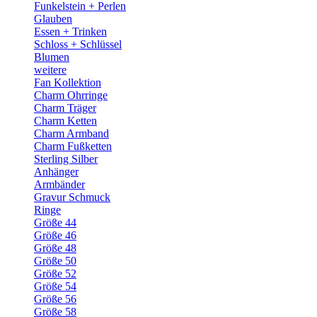
Funkelstein + Perlen
Glauben
Essen + Trinken
Schloss + Schlüssel
Blumen
weitere
Fan Kollektion
Charm Ohrringe
Charm Träger
Charm Ketten
Charm Armband
Charm Fußketten
Sterling Silber
Anhänger
Armbänder
Gravur Schmuck
Ringe
Größe 44
Größe 46
Größe 48
Größe 50
Größe 52
Größe 54
Größe 56
Größe 58