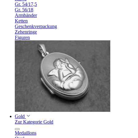
Gr. 54/17,5
Gr. 56/18
Armbänder
Ketten
Geschenkverpackung
Zehenringe
Figuren
Gold
Zur Kategorie Gold
Medaillons