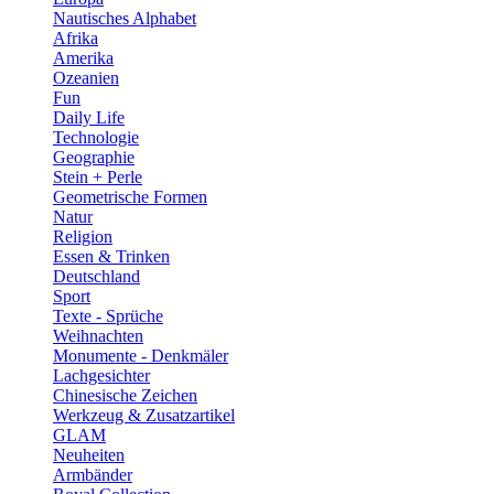
Nautisches Alphabet
Afrika
Amerika
Ozeanien
Fun
Daily Life
Technologie
Geographie
Stein + Perle
Geometrische Formen
Natur
Religion
Essen & Trinken
Deutschland
Sport
Texte - Sprüche
Weihnachten
Monumente - Denkmäler
Lachgesichter
Chinesische Zeichen
Werkzeug & Zusatzartikel
GLAM
Neuheiten
Armbänder