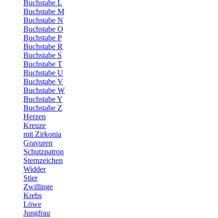
Buchstabe L
Buchstabe M
Buchstabe N
Buchstabe O
Buchstabe P
Buchstabe R
Buchstabe S
Buchstabe T
Buchstabe U
Buchstabe V
Buchstabe W
Buchstabe Y
Buchstabe Z
Herzen
Kreuze
mit Zirkonia
Gravuren
Schutzpatron
Sternzeichen
Widder
Stier
Zwillinge
Krebs
Löwe
Jungfrau