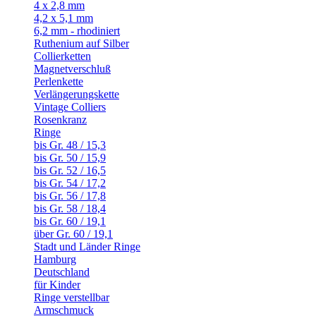
4 x 2,8 mm
4,2 x 5,1 mm
6,2 mm - rhodiniert
Ruthenium auf Silber
Collierketten
Magnetverschluß
Perlenkette
Verlängerungskette
Vintage Colliers
Rosenkranz
Ringe
bis Gr. 48 / 15,3
bis Gr. 50 / 15,9
bis Gr. 52 / 16,5
bis Gr. 54 / 17,2
bis Gr. 56 / 17,8
bis Gr. 58 / 18,4
bis Gr. 60 / 19,1
über Gr. 60 / 19,1
Stadt und Länder Ringe
Hamburg
Deutschland
für Kinder
Ringe verstellbar
Armschmuck