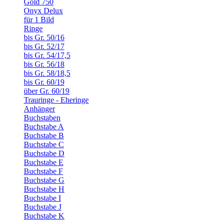
Gold 750
Onyx Delux
für 1 Bild
Ringe
bis Gr. 50/16
bis Gr. 52/17
bis Gr. 54/17,5
bis Gr. 56/18
bis Gr. 58/18,5
bis Gr. 60/19
über Gr. 60/19
Trauringe - Eheringe
Anhänger
Buchstaben
Buchstabe A
Buchstabe B
Buchstabe C
Buchstabe D
Buchstabe E
Buchstabe F
Buchstabe G
Buchstabe H
Buchstabe I
Buchstabe J
Buchstabe K