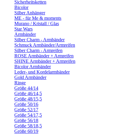
Sicherheitsketten
Bicolor
Silber Anhänger
ME - für Me & moments
Murano / Kristall / Glas
Star Wars
Armbänder
Silber Charm - Armbänder
Schmuck Armbänder/Armreifen
Silber Charm - Armreifen
ROSE Armbänder + Armreifen
SHINE Armbänder + Armreifen
Bicolor Armbänder
Leder- und Kordelarmbänder
Gold Armbänder
Ringe
Größe 44/14
Größe 46/14,5
Größe 48/15,5
Größe 50/16
Größe 52/17
Größe 54/17,5
Größe 56/18
Größe 58/18,5
Größe 60/19