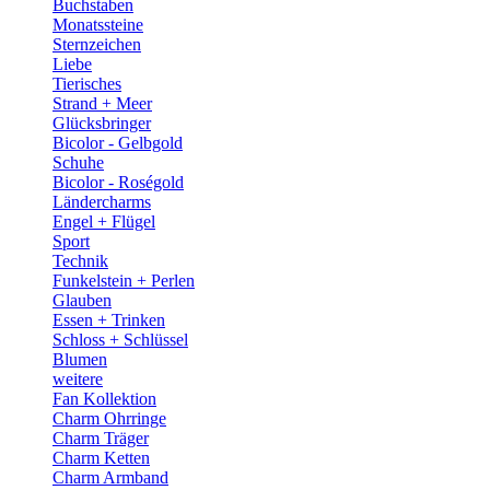
Buchstaben
Monatssteine
Sternzeichen
Liebe
Tierisches
Strand + Meer
Glücksbringer
Bicolor - Gelbgold
Schuhe
Bicolor - Roségold
Ländercharms
Engel + Flügel
Sport
Technik
Funkelstein + Perlen
Glauben
Essen + Trinken
Schloss + Schlüssel
Blumen
weitere
Fan Kollektion
Charm Ohrringe
Charm Träger
Charm Ketten
Charm Armband