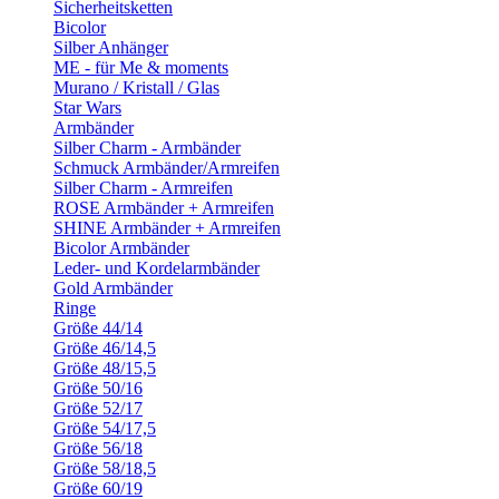
Sicherheitsketten
Bicolor
Silber Anhänger
ME - für Me & moments
Murano / Kristall / Glas
Star Wars
Armbänder
Silber Charm - Armbänder
Schmuck Armbänder/Armreifen
Silber Charm - Armreifen
ROSE Armbänder + Armreifen
SHINE Armbänder + Armreifen
Bicolor Armbänder
Leder- und Kordelarmbänder
Gold Armbänder
Ringe
Größe 44/14
Größe 46/14,5
Größe 48/15,5
Größe 50/16
Größe 52/17
Größe 54/17,5
Größe 56/18
Größe 58/18,5
Größe 60/19