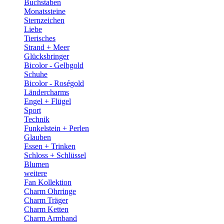
Buchstaben
Monatssteine
Sternzeichen
Liebe
Tierisches
Strand + Meer
Glücksbringer
Bicolor - Gelbgold
Schuhe
Bicolor - Roségold
Ländercharms
Engel + Flügel
Sport
Technik
Funkelstein + Perlen
Glauben
Essen + Trinken
Schloss + Schlüssel
Blumen
weitere
Fan Kollektion
Charm Ohrringe
Charm Träger
Charm Ketten
Charm Armband