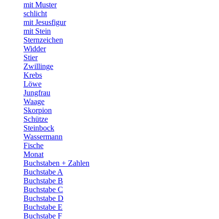
mit Muster
schlicht
mit Jesusfigur
mit Stein
Sternzeichen
Widder
Stier
Zwillinge
Krebs
Löwe
Jungfrau
Waage
Skorpion
Schütze
Steinbock
Wassermann
Fische
Monat
Buchstaben + Zahlen
Buchstabe A
Buchstabe B
Buchstabe C
Buchstabe D
Buchstabe E
Buchstabe F