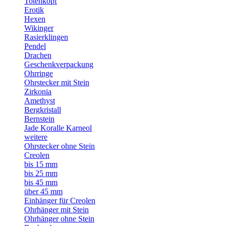
Totenkopf
Erotik
Hexen
Wikinger
Rasierklingen
Pendel
Drachen
Geschenkverpackung
Ohrringe
Ohrstecker mit Stein
Zirkonia
Amethyst
Bergkristall
Bernstein
Jade Koralle Karneol
weitere
Ohrstecker ohne Stein
Creolen
bis 15 mm
bis 25 mm
bis 45 mm
über 45 mm
Einhänger für Creolen
Ohrhänger mit Stein
Ohrhänger ohne Stein