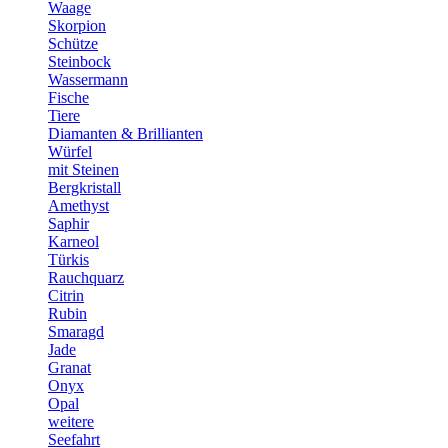
Waage
Skorpion
Schütze
Steinbock
Wassermann
Fische
Tiere
Diamanten & Brillianten
Würfel
mit Steinen
Bergkristall
Amethyst
Saphir
Karneol
Türkis
Rauchquarz
Citrin
Rubin
Smaragd
Jade
Granat
Onyx
Opal
weitere
Seefahrt