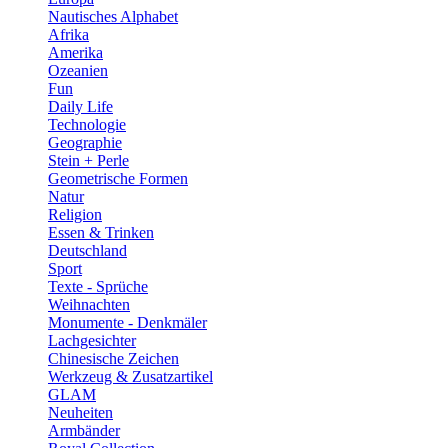
Nautisches Alphabet
Afrika
Amerika
Ozeanien
Fun
Daily Life
Technologie
Geographie
Stein + Perle
Geometrische Formen
Natur
Religion
Essen & Trinken
Deutschland
Sport
Texte - Sprüche
Weihnachten
Monumente - Denkmäler
Lachgesichter
Chinesische Zeichen
Werkzeug & Zusatzartikel
GLAM
Neuheiten
Armbänder