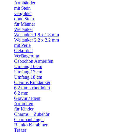
Armbänder
mit Stein
vergoldet
ohne Stein
für Männer
Weitanker
Weitanker 1,8 x 1,8 mm
Weitanker 2,2 x 2,2 mm
mit Perle
Gekordelt
Verlängerung
Cabochon Armreifen
Umfang 16 cm
Umfang 17 cm
Umfang 18 cm
Charms Rundanker
6,2 mm - rhodiniert
6,2 mm
Gravur / Ident
Armreifen
für Kinder
Charms + Zubehör
Charmanhänger
Blanko Karabiner
Träger