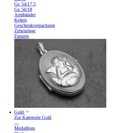
Gr. 54/17,5
Gr. 56/18
Armbänder
Ketten
Geschenkverpackung
Zehenringe
Figuren
Gold
Zur Kategorie Gold
Medaillons