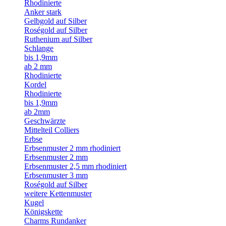
Rhodinierte
Anker stark
Gelbgold auf Silber
Roségold auf Silber
Ruthenium auf Silber
Schlange
bis 1,9mm
ab 2 mm
Rhodinierte
Kordel
Rhodinierte
bis 1,9mm
ab 2mm
Geschwärzte
Mittelteil Colliers
Erbse
Erbsenmuster 2 mm rhodiniert
Erbsenmuster 2 mm
Erbsenmuster 2,5 mm rhodiniert
Erbsenmuster 3 mm
Roségold auf Silber
weitere Kettenmuster
Kugel
Königskette
Charms Rundanker