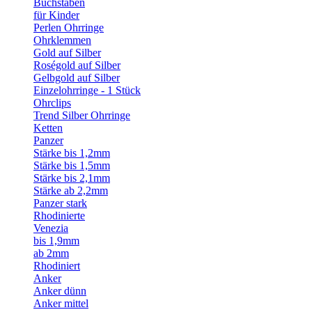
Buchstaben
für Kinder
Perlen Ohrringe
Ohrklemmen
Gold auf Silber
Roségold auf Silber
Gelbgold auf Silber
Einzelohrringe - 1 Stück
Ohrclips
Trend Silber Ohrringe
Ketten
Panzer
Stärke bis 1,2mm
Stärke bis 1,5mm
Stärke bis 2,1mm
Stärke ab 2,2mm
Panzer stark
Rhodinierte
Venezia
bis 1,9mm
ab 2mm
Rhodiniert
Anker
Anker dünn
Anker mittel