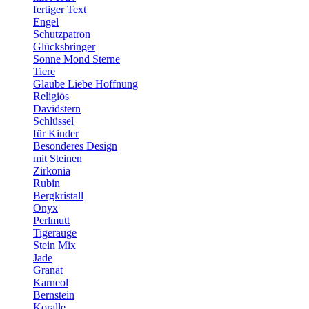
fertiger Text
Engel
Schutzpatron
Glücksbringer
Sonne Mond Sterne
Tiere
Glaube Liebe Hoffnung
Religiös
Davidstern
Schlüssel
für Kinder
Besonderes Design
mit Steinen
Zirkonia
Rubin
Bergkristall
Onyx
Perlmutt
Tigerauge
Stein Mix
Jade
Granat
Karneol
Bernstein
Koralle