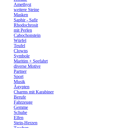
Amethyst
weitere Steine
Masken
Saphir - Safir
Rhodochrosit
mit Perlen
Cabochonstein
Würfel
Teufel
Clowns
Symbole
Maritim + Seefahrt
diverse Motive
Partner
Sport
Musik
Ägypten
Charms mit Karabiner
Berufe
Fahrzeuge
Gemme
Schuhe
Elfen
Stein-Herzen
Taschen