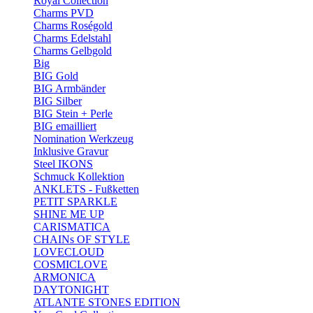
Royal Collection
Charms PVD
Charms Roségold
Charms Edelstahl
Charms Gelbgold
Big
BIG Gold
BIG Armbänder
BIG Silber
BIG Stein + Perle
BIG emailliert
Nomination Werkzeug
Inklusive Gravur
Steel IKONS
Schmuck Kollektion
ANKLETS - Fußketten
PETIT SPARKLE
SHINE ME UP
CARISMATICA
CHAINs OF STYLE
LOVECLOUD
COSMICLOVE
ARMONICA
DAYTONIGHT
ATLANTE STONES EDITION