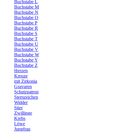
Buchstabe L
Buchstabe M
Buchstabe N
Buchstabe O
Buchstabe P
Buchstabe R
Buchstabe S
Buchstabe T
Buchstabe U
Buchstabe V
Buchstabe W
Buchstabe Y
Buchstabe Z
Herzen
Kreuze
mit Zirkonia
Gravuren
Schutzpatron
Sternzeichen
Widder
Stier
Zwillinge
Krebs
Löwe
Jungfrau