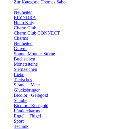
Zur Kategorie Thomas Sabo
Neuheiten
ELYNDRA
Hello Kitty
Charm Club
Charm Club CONNECT
Charms
Neuheiten
Gravur
Sonne, Mond + Sterne
Buchstaben
Monatssteine
Sternzeichen
Liebe
Tierisches
Strand + Meer
Glücksbringer
Bicolor - Gelbgold
Schuhe
Bicolor - Roségold
Ländercharms
Engel + Flügel
Sport
Technik