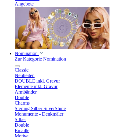
Angebote
Nomination
Zur Kategorie Nomination
Classic
Neuheiten
DOUBLE inkl. Gravur
Elemente inkl. Gravur
Armbänder
Double
Charms
Sterling Silber SilverShine
Monumente - Denkmäler
Silber
Double
Emaille
Motive