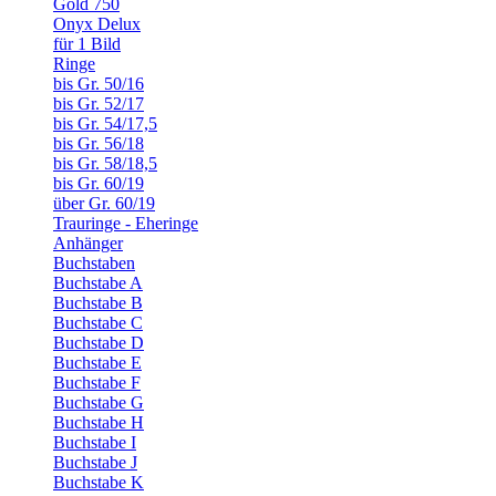
Gold 750
Onyx Delux
für 1 Bild
Ringe
bis Gr. 50/16
bis Gr. 52/17
bis Gr. 54/17,5
bis Gr. 56/18
bis Gr. 58/18,5
bis Gr. 60/19
über Gr. 60/19
Trauringe - Eheringe
Anhänger
Buchstaben
Buchstabe A
Buchstabe B
Buchstabe C
Buchstabe D
Buchstabe E
Buchstabe F
Buchstabe G
Buchstabe H
Buchstabe I
Buchstabe J
Buchstabe K