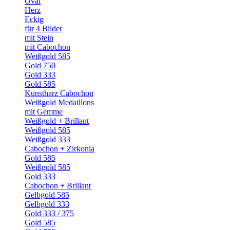
Oval
Herz
Eckig
für 4 Bilder
mit Stein
mit Cabochon
Weißgold 585
Gold 750
Gold 333
Gold 585
Kunstharz Cabochon
Weißgold Medaillons
mit Gemme
Weißgold + Brillant
Weißgold 585
Weißgold 333
Cabochon + Zirkonia
Gold 585
Weißgold 585
Gold 333
Cabochon + Brillant
Gelbgold 585
Gelbgold 333
Gold 333 / 375
Gold 585