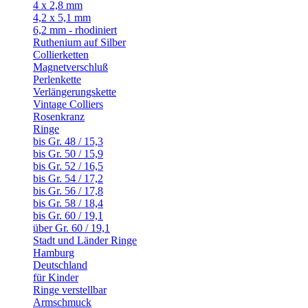
4 x 2,8 mm
4,2 x 5,1 mm
6,2 mm - rhodiniert
Ruthenium auf Silber
Collierketten
Magnetverschluß
Perlenkette
Verlängerungskette
Vintage Colliers
Rosenkranz
Ringe
bis Gr. 48 / 15,3
bis Gr. 50 / 15,9
bis Gr. 52 / 16,5
bis Gr. 54 / 17,2
bis Gr. 56 / 17,8
bis Gr. 58 / 18,4
bis Gr. 60 / 19,1
über Gr. 60 / 19,1
Stadt und Länder Ringe
Hamburg
Deutschland
für Kinder
Ringe verstellbar
Armschmuck