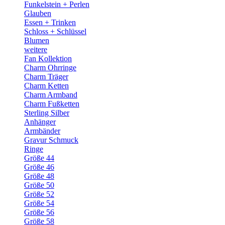
Funkelstein + Perlen
Glauben
Essen + Trinken
Schloss + Schlüssel
Blumen
weitere
Fan Kollektion
Charm Ohrringe
Charm Träger
Charm Ketten
Charm Armband
Charm Fußketten
Sterling Silber
Anhänger
Armbänder
Gravur Schmuck
Ringe
Größe 44
Größe 46
Größe 48
Größe 50
Größe 52
Größe 54
Größe 56
Größe 58