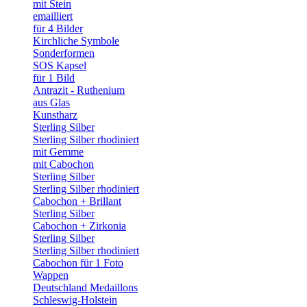
mit Stein
emailliert
für 4 Bilder
Kirchliche Symbole
Sonderformen
SOS Kapsel
für 1 Bild
Antrazit - Ruthenium
aus Glas
Kunstharz
Sterling Silber
Sterling Silber rhodiniert
mit Gemme
mit Cabochon
Sterling Silber
Sterling Silber rhodiniert
Cabochon + Brillant
Sterling Silber
Cabochon + Zirkonia
Sterling Silber
Sterling Silber rhodiniert
Cabochon für 1 Foto
Wappen
Deutschland Medaillons
Schleswig-Holstein