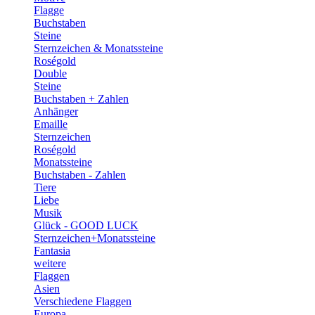
Flagge
Buchstaben
Steine
Sternzeichen & Monatssteine
Roségold
Double
Steine
Buchstaben + Zahlen
Anhänger
Emaille
Sternzeichen
Roségold
Monatssteine
Buchstaben - Zahlen
Tiere
Liebe
Musik
Glück - GOOD LUCK
Sternzeichen+Monatssteine
Fantasia
weitere
Flaggen
Asien
Verschiedene Flaggen
Europa