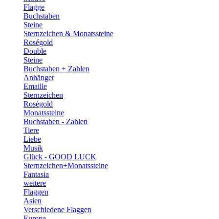
Flagge
Buchstaben
Steine
Sternzeichen & Monatssteine
Roségold
Double
Steine
Buchstaben + Zahlen
Anhänger
Emaille
Sternzeichen
Roségold
Monatssteine
Buchstaben - Zahlen
Tiere
Liebe
Musik
Glück - GOOD LUCK
Sternzeichen+Monatssteine
Fantasia
weitere
Flaggen
Asien
Verschiedene Flaggen
Europa