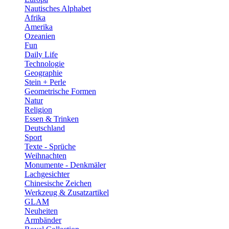
Nautisches Alphabet
Afrika
Amerika
Ozeanien
Fun
Daily Life
Technologie
Geographie
Stein + Perle
Geometrische Formen
Natur
Religion
Essen & Trinken
Deutschland
Sport
Texte - Sprüche
Weihnachten
Monumente - Denkmäler
Lachgesichter
Chinesische Zeichen
Werkzeug & Zusatzartikel
GLAM
Neuheiten
Armbänder