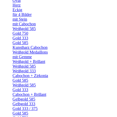
Oval
Herz
Eckig
für 4 Bilder
mit Stein
mit Cabochon
Weißgold 585
Gold 750
Gold 333
Gold 585
Kunstharz Cabochon
Weißgold Medaillons
mit Gemme
Weißgold + Brillant
Weißgold 585
Weißgold 333
Cabochon + Zirkonia
Gold 585
Weißgold 585
Gold 333
Cabochon + Brillant
Gelbgold 585
Gelbgold 333
Gold 333 / 375
Gold 585