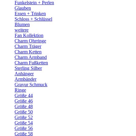
Funkelstein + Perlen
Glauben
Essen + Trinken
Schloss + Schlüssel
Blumen
weitere
Fan Kollektion
Charm Ohrringe
Charm Träger
Charm Ketten
Charm Armband
Charm Fußketten
Sterling Silber
Anhänger
Armbänder
Gravur Schmuck
Ringe
Größe 44
Größe 46
Größe 48
Größe 50
Größe 52
Größe 54
Größe 56
Größe 58