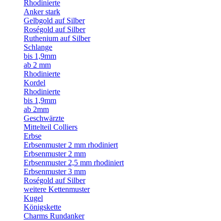
Rhodinierte
Anker stark
Gelbgold auf Silber
Roségold auf Silber
Ruthenium auf Silber
Schlange
bis 1,9mm
ab 2 mm
Rhodinierte
Kordel
Rhodinierte
bis 1,9mm
ab 2mm
Geschwärzte
Mittelteil Colliers
Erbse
Erbsenmuster 2 mm rhodiniert
Erbsenmuster 2 mm
Erbsenmuster 2,5 mm rhodiniert
Erbsenmuster 3 mm
Roségold auf Silber
weitere Kettenmuster
Kugel
Königskette
Charms Rundanker