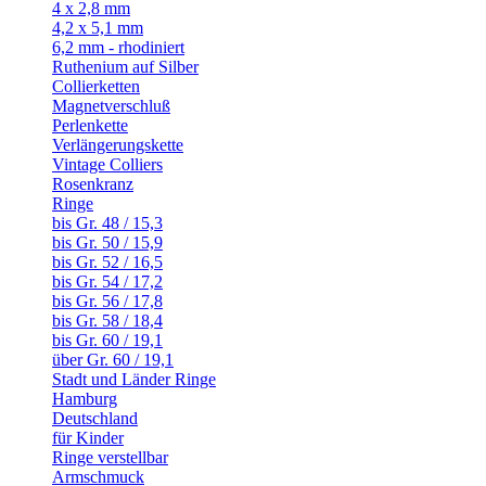
4 x 2,8 mm
4,2 x 5,1 mm
6,2 mm - rhodiniert
Ruthenium auf Silber
Collierketten
Magnetverschluß
Perlenkette
Verlängerungskette
Vintage Colliers
Rosenkranz
Ringe
bis Gr. 48 / 15,3
bis Gr. 50 / 15,9
bis Gr. 52 / 16,5
bis Gr. 54 / 17,2
bis Gr. 56 / 17,8
bis Gr. 58 / 18,4
bis Gr. 60 / 19,1
über Gr. 60 / 19,1
Stadt und Länder Ringe
Hamburg
Deutschland
für Kinder
Ringe verstellbar
Armschmuck