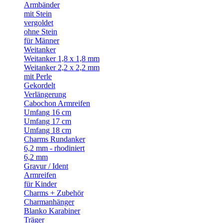
Armbänder
mit Stein
vergoldet
ohne Stein
für Männer
Weitanker
Weitanker 1,8 x 1,8 mm
Weitanker 2,2 x 2,2 mm
mit Perle
Gekordelt
Verlängerung
Cabochon Armreifen
Umfang 16 cm
Umfang 17 cm
Umfang 18 cm
Charms Rundanker
6,2 mm - rhodiniert
6,2 mm
Gravur / Ident
Armreifen
für Kinder
Charms + Zubehör
Charmanhänger
Blanko Karabiner
Träger