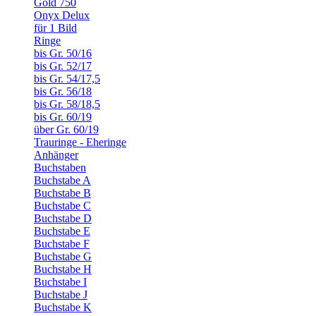
Gold 750
Onyx Delux
für 1 Bild
Ringe
bis Gr. 50/16
bis Gr. 52/17
bis Gr. 54/17,5
bis Gr. 56/18
bis Gr. 58/18,5
bis Gr. 60/19
über Gr. 60/19
Trauringe - Eheringe
Anhänger
Buchstaben
Buchstabe A
Buchstabe B
Buchstabe C
Buchstabe D
Buchstabe E
Buchstabe F
Buchstabe G
Buchstabe H
Buchstabe I
Buchstabe J
Buchstabe K