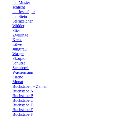
mit Muster
schlicht
mit Jesusfigur
mit Stein
Sternzeichen
Widder
Stier
Zwillinge
Krebs
Löwe
Jungfrau
Waage
Skorpion
Schütze
Steinbock
Wassermann
Fische
Monat
Buchstaben + Zahlen
Buchstabe A
Buchstabe B
Buchstabe C
Buchstabe D
Buchstabe E
Buchstabe F