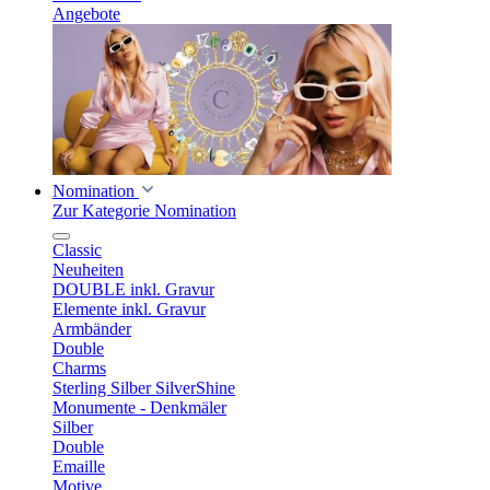
Angebote
Nomination
Zur Kategorie Nomination
Classic
Neuheiten
DOUBLE inkl. Gravur
Elemente inkl. Gravur
Armbänder
Double
Charms
Sterling Silber SilverShine
Monumente - Denkmäler
Silber
Double
Emaille
Motive