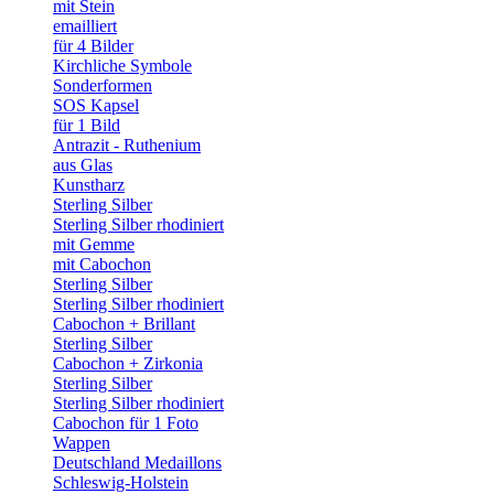
mit Stein
emailliert
für 4 Bilder
Kirchliche Symbole
Sonderformen
SOS Kapsel
für 1 Bild
Antrazit - Ruthenium
aus Glas
Kunstharz
Sterling Silber
Sterling Silber rhodiniert
mit Gemme
mit Cabochon
Sterling Silber
Sterling Silber rhodiniert
Cabochon + Brillant
Sterling Silber
Cabochon + Zirkonia
Sterling Silber
Sterling Silber rhodiniert
Cabochon für 1 Foto
Wappen
Deutschland Medaillons
Schleswig-Holstein