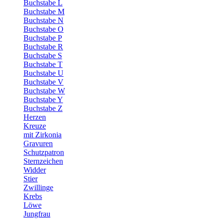
Buchstabe L
Buchstabe M
Buchstabe N
Buchstabe O
Buchstabe P
Buchstabe R
Buchstabe S
Buchstabe T
Buchstabe U
Buchstabe V
Buchstabe W
Buchstabe Y
Buchstabe Z
Herzen
Kreuze
mit Zirkonia
Gravuren
Schutzpatron
Sternzeichen
Widder
Stier
Zwillinge
Krebs
Löwe
Jungfrau