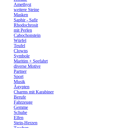
Amethyst
weitere Steine
Masken
Saphir - Safir
Rhodochrosit
mit Perlen
Cabochonstein
Würfel
Teufel
Clowns
Symbole
Maritim + Seefahrt
diverse Motive
Partner
Sport
Musik
Ägypten
Charms mit Karabiner
Berufe
Fahrzeuge
Gemme
Schuhe
Elfen
Stein-Herzen
Taschen