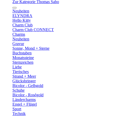
Zur Kategorie Thomas Sabo
Neuheiten
ELYNDRA
Hello Kitty
Charm Club
Charm Club CONNECT
Charms
Neuheiten
Gravur
Sonne, Mond + Sterne
Buchstaben
Monatssteine
Sternzeichen
Liebe
Tierisches
Strand + Meer
Glücksbringer
Bicolor - Gelbgold
Schuhe
Bicolor - Roségold
Ländercharms
Engel + Flügel
Sport
Technik