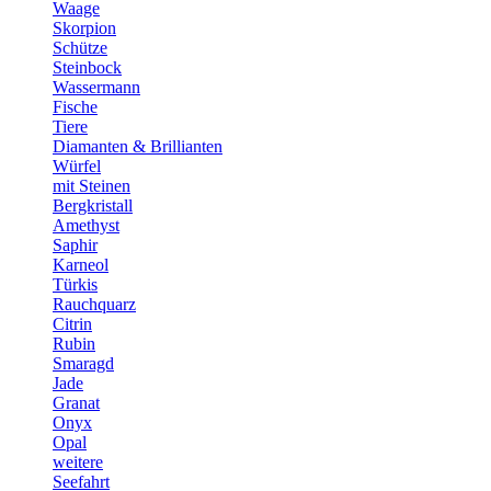
Waage
Skorpion
Schütze
Steinbock
Wassermann
Fische
Tiere
Diamanten & Brillianten
Würfel
mit Steinen
Bergkristall
Amethyst
Saphir
Karneol
Türkis
Rauchquarz
Citrin
Rubin
Smaragd
Jade
Granat
Onyx
Opal
weitere
Seefahrt