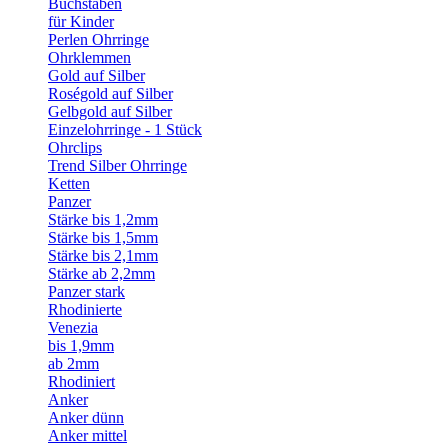
Buchstaben
für Kinder
Perlen Ohrringe
Ohrklemmen
Gold auf Silber
Roségold auf Silber
Gelbgold auf Silber
Einzelohrringe - 1 Stück
Ohrclips
Trend Silber Ohrringe
Ketten
Panzer
Stärke bis 1,2mm
Stärke bis 1,5mm
Stärke bis 2,1mm
Stärke ab 2,2mm
Panzer stark
Rhodinierte
Venezia
bis 1,9mm
ab 2mm
Rhodiniert
Anker
Anker dünn
Anker mittel