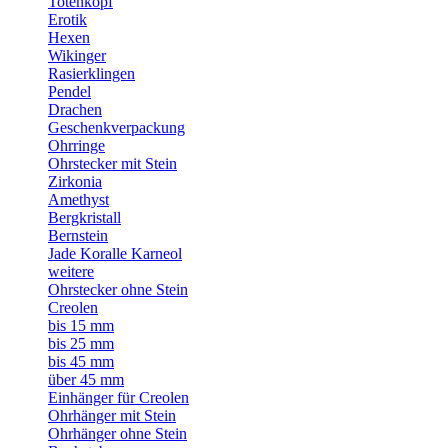
Totenkopf
Erotik
Hexen
Wikinger
Rasierklingen
Pendel
Drachen
Geschenkverpackung
Ohrringe
Ohrstecker mit Stein
Zirkonia
Amethyst
Bergkristall
Bernstein
Jade Koralle Karneol
weitere
Ohrstecker ohne Stein
Creolen
bis 15 mm
bis 25 mm
bis 45 mm
über 45 mm
Einhänger für Creolen
Ohrhänger mit Stein
Ohrhänger ohne Stein