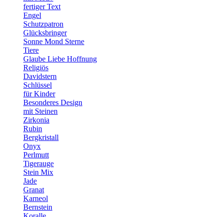
fertiger Text
Engel
Schutzpatron
Glücksbringer
Sonne Mond Sterne
Tiere
Glaube Liebe Hoffnung
Religiös
Davidstern
Schlüssel
für Kinder
Besonderes Design
mit Steinen
Zirkonia
Rubin
Bergkristall
Onyx
Perlmutt
Tigerauge
Stein Mix
Jade
Granat
Karneol
Bernstein
Koralle