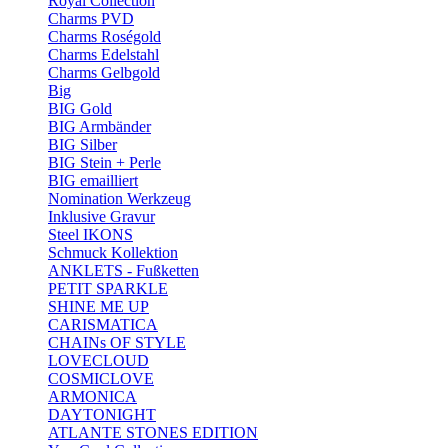
Royal Collection
Charms PVD
Charms Roségold
Charms Edelstahl
Charms Gelbgold
Big
BIG Gold
BIG Armbänder
BIG Silber
BIG Stein + Perle
BIG emailliert
Nomination Werkzeug
Inklusive Gravur
Steel IKONS
Schmuck Kollektion
ANKLETS - Fußketten
PETIT SPARKLE
SHINE ME UP
CARISMATICA
CHAINs OF STYLE
LOVECLOUD
COSMICLOVE
ARMONICA
DAYTONIGHT
ATLANTE STONES EDITION