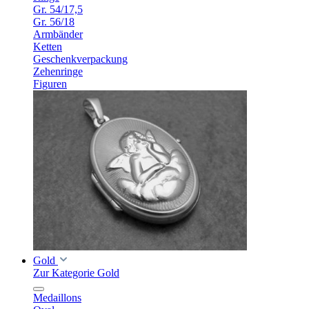
Gr. 54/17,5
Gr. 56/18
Armbänder
Ketten
Geschenkverpackung
Zehenringe
Figuren
Gold
Zur Kategorie Gold
Medaillons