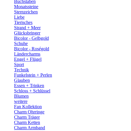
Buchstaben
Monatssteine
Sternzeichen
Liebe
Tierisches
Strand + Meer
Glücksbringer
Bicolor - Gelbgold
Schuhe
Bicolor - Roségold
Ländercharms
Engel + Flügel
Sport
Technik
Funkelstein + Perlen
Glauben
Essen + Trinken
Schloss + Schlüssel
Blumen
weitere
Fan Kollektion
Charm Ohrringe
Charm Träger
Charm Ketten
Charm Armband