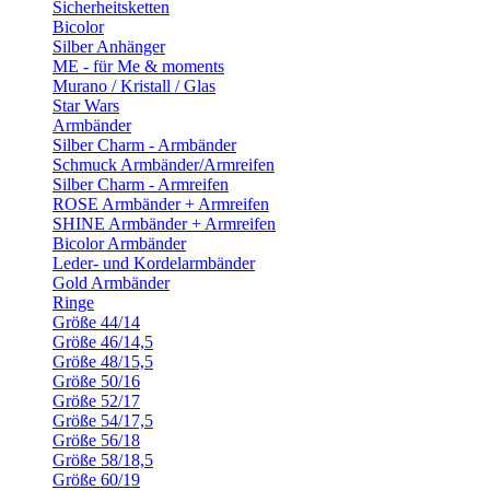
Sicherheitsketten
Bicolor
Silber Anhänger
ME - für Me & moments
Murano / Kristall / Glas
Star Wars
Armbänder
Silber Charm - Armbänder
Schmuck Armbänder/Armreifen
Silber Charm - Armreifen
ROSE Armbänder + Armreifen
SHINE Armbänder + Armreifen
Bicolor Armbänder
Leder- und Kordelarmbänder
Gold Armbänder
Ringe
Größe 44/14
Größe 46/14,5
Größe 48/15,5
Größe 50/16
Größe 52/17
Größe 54/17,5
Größe 56/18
Größe 58/18,5
Größe 60/19