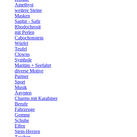
Amethyst
weitere Steine
Masken
Saphir - Safir
Rhodochrosit
mit Perlen
Cabochonstein
Würfel
Teufel
Clowns
Symbole
Maritim + Seefahrt
diverse Motive
Partner
Sport
Musik
Ägypten
Charms mit Karabiner
Berufe
Fahrzeuge
Gemme
Schuhe
Elfen
Stein-Herzen
Taschen