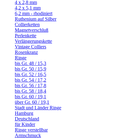
4 x 2,8 mm
4,2 x 5,1 mm
6,2 mm - rhodiniert
Ruthenium auf Silber
Collierketten
Magnetverschluß
Perlenkette
Verlängerungskette
Vintage Colliers
Rosenkranz
Ringe
bis Gr. 48 / 15,3
bis Gr. 50 / 15,9
bis Gr. 52 / 16,5
bis Gr. 54 / 17,2
bis Gr. 56 / 17,8
bis Gr. 58 / 18,4
bis Gr. 60 / 19,1
über Gr. 60 / 19,1
Stadt und Länder Ringe
Hamburg
Deutschland
für Kinder
Ringe verstellbar
Armschmuck