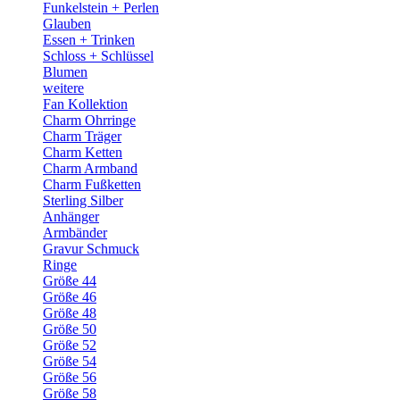
Funkelstein + Perlen
Glauben
Essen + Trinken
Schloss + Schlüssel
Blumen
weitere
Fan Kollektion
Charm Ohrringe
Charm Träger
Charm Ketten
Charm Armband
Charm Fußketten
Sterling Silber
Anhänger
Armbänder
Gravur Schmuck
Ringe
Größe 44
Größe 46
Größe 48
Größe 50
Größe 52
Größe 54
Größe 56
Größe 58