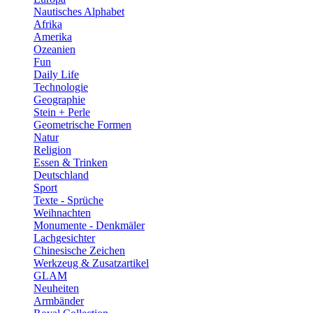
Nautisches Alphabet
Afrika
Amerika
Ozeanien
Fun
Daily Life
Technologie
Geographie
Stein + Perle
Geometrische Formen
Natur
Religion
Essen & Trinken
Deutschland
Sport
Texte - Sprüche
Weihnachten
Monumente - Denkmäler
Lachgesichter
Chinesische Zeichen
Werkzeug & Zusatzartikel
GLAM
Neuheiten
Armbänder