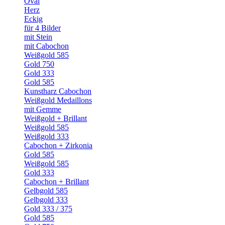
Oval
Herz
Eckig
für 4 Bilder
mit Stein
mit Cabochon
Weißgold 585
Gold 750
Gold 333
Gold 585
Kunstharz Cabochon
Weißgold Medaillons
mit Gemme
Weißgold + Brillant
Weißgold 585
Weißgold 333
Cabochon + Zirkonia
Gold 585
Weißgold 585
Gold 333
Cabochon + Brillant
Gelbgold 585
Gelbgold 333
Gold 333 / 375
Gold 585