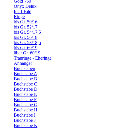
Gold 750
Onyx Delux
für 1 Bild
Ringe
bis Gr. 50/16
bis Gr. 52/17
bis Gr. 54/17,5
bis Gr. 56/18
bis Gr. 58/18,5
bis Gr. 60/19
über Gr. 60/19
Trauringe - Eheringe
Anhänger
Buchstaben
Buchstabe A
Buchstabe B
Buchstabe C
Buchstabe D
Buchstabe E
Buchstabe F
Buchstabe G
Buchstabe H
Buchstabe I
Buchstabe J
Buchstabe K