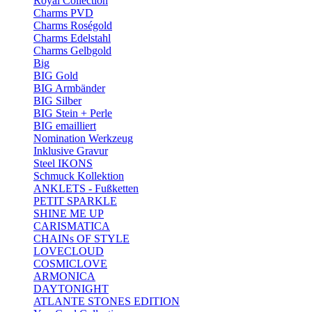
Royal Collection
Charms PVD
Charms Roségold
Charms Edelstahl
Charms Gelbgold
Big
BIG Gold
BIG Armbänder
BIG Silber
BIG Stein + Perle
BIG emailliert
Nomination Werkzeug
Inklusive Gravur
Steel IKONS
Schmuck Kollektion
ANKLETS - Fußketten
PETIT SPARKLE
SHINE ME UP
CARISMATICA
CHAINs OF STYLE
LOVECLOUD
COSMICLOVE
ARMONICA
DAYTONIGHT
ATLANTE STONES EDITION