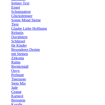
fertiger Text
Engel
Schutzpatron
Glücksbringer
Sonne Mond Sterne
Tiere
Glaube Liebe Hoffnung
Religiös
Davidstern
Schlüssel
für Kinder
Besonderes Design
mit Steinen
Zirkonia
Rubin
Bergkristall
Onyx
Perlmutt
Tigerauge
Stein Mix
Jade
Granat
Karneol
Bernstein
Koralle