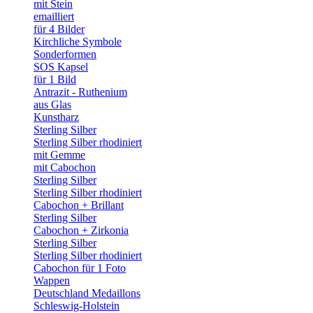
mit Stein
emailliert
für 4 Bilder
Kirchliche Symbole
Sonderformen
SOS Kapsel
für 1 Bild
Antrazit - Ruthenium
aus Glas
Kunstharz
Sterling Silber
Sterling Silber rhodiniert
mit Gemme
mit Cabochon
Sterling Silber
Sterling Silber rhodiniert
Cabochon + Brillant
Sterling Silber
Cabochon + Zirkonia
Sterling Silber
Sterling Silber rhodiniert
Cabochon für 1 Foto
Wappen
Deutschland Medaillons
Schleswig-Holstein