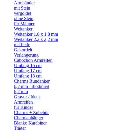
Armbänder
mit Stein
vergoldet
ohne Stein
für Männer
Weitanker
Weitanker 1,8 x 1,8 mm
Weitanker 2,2 x 2,2 mm
mit Perle
Gekordelt
Verlängerung
Cabochon Armreifen
Umfang 16 cm
Umfang 17 cm
Umfang 18 cm
Charms Rundanker
6,2 mm - rhodiniert
6,2 mm
Gravur / Ident
Armreifen
für Kinder
Charms + Zubehör
Charmanhänger
Blanko Karabiner
Träger