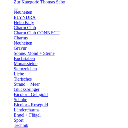
Zur Kategorie Thomas Sabo
Neuheiten
ELYNDRA
Hello Kitty
Charm Club
Charm Club CONNECT
Charms
Neuheiten
Gravur
Sonne, Mond + Sterne
Buchstaben
Monatssteine
Sternzeichen
Liebe
Tierisches
Strand + Meer
Glücksbringer
Bicolor - Gelbgold
Schuhe
Bicolor - Roségold
Ländercharms
Engel + Flügel
Sport
Technik