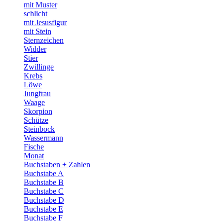
mit Muster
schlicht
mit Jesusfigur
mit Stein
Sternzeichen
Widder
Stier
Zwillinge
Krebs
Löwe
Jungfrau
Waage
Skorpion
Schütze
Steinbock
Wassermann
Fische
Monat
Buchstaben + Zahlen
Buchstabe A
Buchstabe B
Buchstabe C
Buchstabe D
Buchstabe E
Buchstabe F