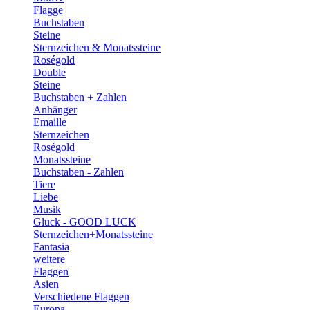
Flagge
Buchstaben
Steine
Sternzeichen & Monatssteine
Roségold
Double
Steine
Buchstaben + Zahlen
Anhänger
Emaille
Sternzeichen
Roségold
Monatssteine
Buchstaben - Zahlen
Tiere
Liebe
Musik
Glück - GOOD LUCK
Sternzeichen+Monatssteine
Fantasia
weitere
Flaggen
Asien
Verschiedene Flaggen
Europa