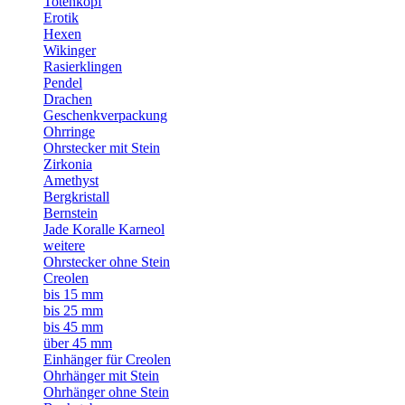
Totenkopf
Erotik
Hexen
Wikinger
Rasierklingen
Pendel
Drachen
Geschenkverpackung
Ohrringe
Ohrstecker mit Stein
Zirkonia
Amethyst
Bergkristall
Bernstein
Jade Koralle Karneol
weitere
Ohrstecker ohne Stein
Creolen
bis 15 mm
bis 25 mm
bis 45 mm
über 45 mm
Einhänger für Creolen
Ohrhänger mit Stein
Ohrhänger ohne Stein