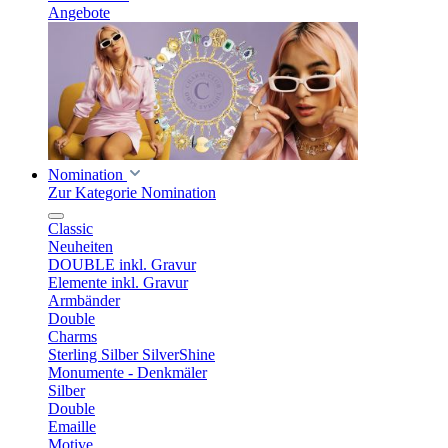
Angebote
Nomination
Zur Kategorie Nomination
Classic
Neuheiten
DOUBLE inkl. Gravur
Elemente inkl. Gravur
Armbänder
Double
Charms
Sterling Silber SilverShine
Monumente - Denkmäler
Silber
Double
Emaille
Motive