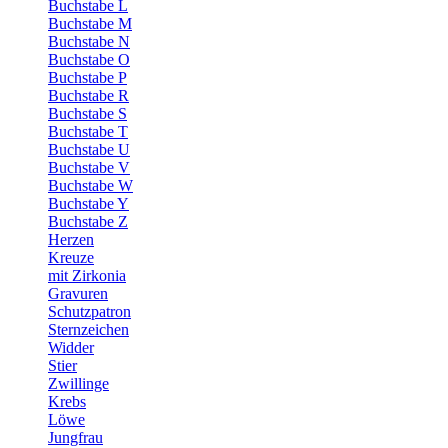
Buchstabe L
Buchstabe M
Buchstabe N
Buchstabe O
Buchstabe P
Buchstabe R
Buchstabe S
Buchstabe T
Buchstabe U
Buchstabe V
Buchstabe W
Buchstabe Y
Buchstabe Z
Herzen
Kreuze
mit Zirkonia
Gravuren
Schutzpatron
Sternzeichen
Widder
Stier
Zwillinge
Krebs
Löwe
Jungfrau