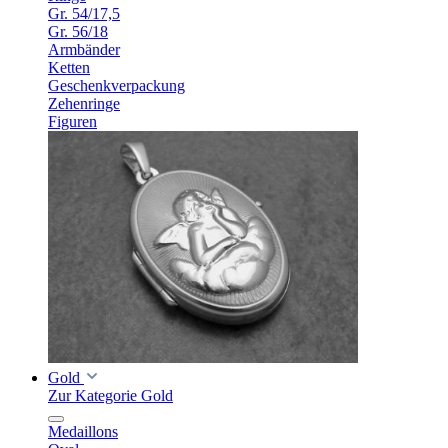
Gr. 54/17,5
Gr. 56/18
Armbänder
Ketten
Geschenkverpackung
Zehenringe
Figuren
Gold
Zur Kategorie Gold
Medaillons