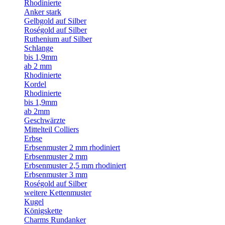
Rhodinierte
Anker stark
Gelbgold auf Silber
Roségold auf Silber
Ruthenium auf Silber
Schlange
bis 1,9mm
ab 2 mm
Rhodinierte
Kordel
Rhodinierte
bis 1,9mm
ab 2mm
Geschwärzte
Mittelteil Colliers
Erbse
Erbsenmuster 2 mm rhodiniert
Erbsenmuster 2 mm
Erbsenmuster 2,5 mm rhodiniert
Erbsenmuster 3 mm
Roségold auf Silber
weitere Kettenmuster
Kugel
Königskette
Charms Rundanker