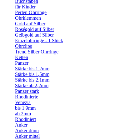
Buchstaben
für Kinder
Perlen Ohrringe
Ohrklemmen
Gold auf Silber
Roségold auf Silber
Gelbgold auf Silber
Einzelohrringe - 1 Stück
Ohrclips
Trend Silber Ohrringe
Ketten
Panzer
Stärke bis 1,2mm
Stärke bis 1,5mm
Stärke bis 2,1mm
Stärke ab 2,2mm
Panzer stark
Rhodinierte
Venezia
bis 1,9mm
ab 2mm
Rhodiniert
Anker
Anker dünn
Anker mittel