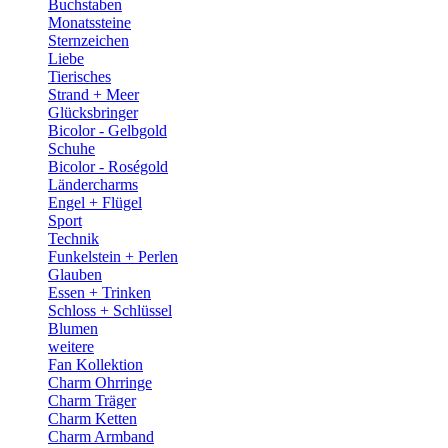
Buchstaben
Monatssteine
Sternzeichen
Liebe
Tierisches
Strand + Meer
Glücksbringer
Bicolor - Gelbgold
Schuhe
Bicolor - Roségold
Ländercharms
Engel + Flügel
Sport
Technik
Funkelstein + Perlen
Glauben
Essen + Trinken
Schloss + Schlüssel
Blumen
weitere
Fan Kollektion
Charm Ohrringe
Charm Träger
Charm Ketten
Charm Armband