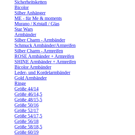
Sicherheitsketten
Bicolor
Silber Anhänger
ME - für Me & moments
Murano / Kristall / Glas
Star Wars
Armbänder
Silber Charm - Armbänder
Schmuck Armbänder/Armreifen
Silber Charm - Armreifen
ROSE Armbänder + Armreifen
SHINE Armbänder + Armreifen
Bicolor Armbänder
Leder- und Kordelarmbänder
Gold Armbänder
Ringe
Größe 44/14
Größe 46/14,5
Größe 48/15,5
Größe 50/16
Größe 52/17
Größe 54/17,5
Größe 56/18
Größe 58/18,5
Größe 60/19