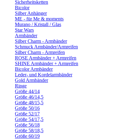
Sicherheitsketten
Bicolor
Silber Anhänger
ME - für Me & moments
Murano / Kristall / Glas
Star Wars
Armbänder
Silber Charm - Armbänder
Schmuck Armbänder/Armreifen
Silber Charm - Armreifen
ROSE Armbänder + Armreifen
SHINE Armbänder + Armreifen
Bicolor Armbänder
Leder- und Kordelarmbänder
Gold Armbänder
Ringe
Größe 44/14
Größe 46/14,5
Größe 48/15,5
Größe 50/16
Größe 52/17
Größe 54/17,5
Größe 56/18
Größe 58/18,5
Größe 60/19