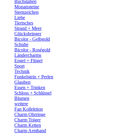
Buchstaben
Monatssteine
Sternzeichen
Liebe
Tierisches
Strand + Meer
Glücksbringer
Bicolor - Gelbgold
Schuhe
Bicolor - Roségold
Ländercharms
Engel + Flügel
Sport
Technik
Funkelstein + Perlen
Glauben
Essen + Trinken
Schloss + Schlüssel
Blumen
weitere
Fan Kollektion
Charm Ohrringe
Charm Träger
Charm Ketten
Charm Armband