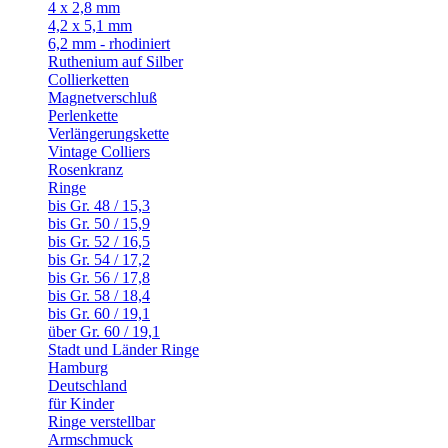
4 x 2,8 mm
4,2 x 5,1 mm
6,2 mm - rhodiniert
Ruthenium auf Silber
Collierketten
Magnetverschluß
Perlenkette
Verlängerungskette
Vintage Colliers
Rosenkranz
Ringe
bis Gr. 48 / 15,3
bis Gr. 50 / 15,9
bis Gr. 52 / 16,5
bis Gr. 54 / 17,2
bis Gr. 56 / 17,8
bis Gr. 58 / 18,4
bis Gr. 60 / 19,1
über Gr. 60 / 19,1
Stadt und Länder Ringe
Hamburg
Deutschland
für Kinder
Ringe verstellbar
Armschmuck