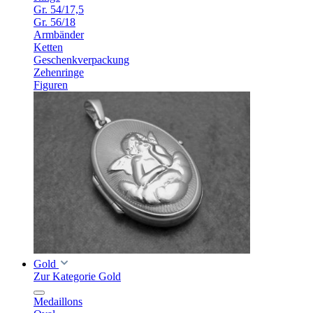
Gr. 54/17,5
Gr. 56/18
Armbänder
Ketten
Geschenkverpackung
Zehenringe
Figuren
Gold
Zur Kategorie Gold
Medaillons