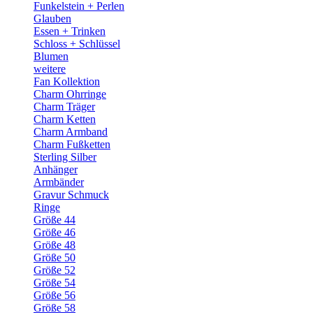
Funkelstein + Perlen
Glauben
Essen + Trinken
Schloss + Schlüssel
Blumen
weitere
Fan Kollektion
Charm Ohrringe
Charm Träger
Charm Ketten
Charm Armband
Charm Fußketten
Sterling Silber
Anhänger
Armbänder
Gravur Schmuck
Ringe
Größe 44
Größe 46
Größe 48
Größe 50
Größe 52
Größe 54
Größe 56
Größe 58