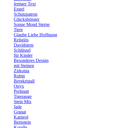
fertiger Text
Engel
Schutzpatron
Glücksbringer
Sonne Mond Sterne
Tiere
Glaube Liebe Hoffnung
Religiös
Davidstern
Schlüssel
für Kinder
Besonderes Design
mit Steinen
Zirkonia
Rubin
Bergkristall
Onyx
Perlmutt
Tigerauge
Stein Mix
Jade
Granat
Karneol
Bernstein
Koralle