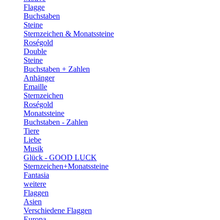
Flagge
Buchstaben
Steine
Sternzeichen & Monatssteine
Roségold
Double
Steine
Buchstaben + Zahlen
Anhänger
Emaille
Sternzeichen
Roségold
Monatssteine
Buchstaben - Zahlen
Tiere
Liebe
Musik
Glück - GOOD LUCK
Sternzeichen+Monatssteine
Fantasia
weitere
Flaggen
Asien
Verschiedene Flaggen
Europa