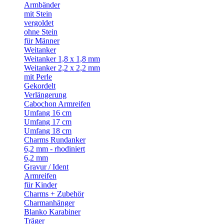
Armbänder
mit Stein
vergoldet
ohne Stein
für Männer
Weitanker
Weitanker 1,8 x 1,8 mm
Weitanker 2,2 x 2,2 mm
mit Perle
Gekordelt
Verlängerung
Cabochon Armreifen
Umfang 16 cm
Umfang 17 cm
Umfang 18 cm
Charms Rundanker
6,2 mm - rhodiniert
6,2 mm
Gravur / Ident
Armreifen
für Kinder
Charms + Zubehör
Charmanhänger
Blanko Karabiner
Träger