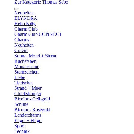
Zur Kategorie Thomas Sabo
Neuheiten
ELYNDRA
Hello Kitty
Charm Club
Charm Club CONNECT
Charms
Neuheiten
Gravur
Sonne, Mond + Sterne
Buchstaben
Monatssteine
Sternzeichen
Liebe
Tierisches
Strand + Meer
Glücksbringer
Bicolor - Gelbgold
Schuhe
Bicolor - Roségold
Ländercharms
Engel + Flügel
Sport
Technik