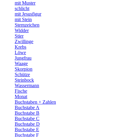
mit Muster
schlicht
mit Jesusfigur
mit Stein
Sternzeichen
Widder
Stier
Zwillinge
Krebs
Löwe
Jungfrau
Waage
Skorpion
Schütze
Steinbock
Wassermann
Fische
Monat
Buchstaben + Zahlen
Buchstabe A
Buchstabe B
Buchstabe C
Buchstabe D
Buchstabe E
Buchstabe F