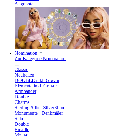
Angebote
Nomination
Zur Kategorie Nomination
Classic
Neuheiten
DOUBLE inkl. Gravur
Elemente inkl. Gravur
Armbänder
Double
Charms
Sterling Silber SilverShine
Monumente - Denkmäler
Silber
Double
Emaille
Motive