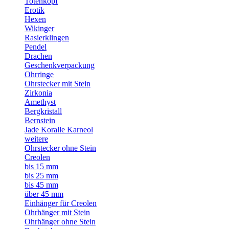
Totenkopf
Erotik
Hexen
Wikinger
Rasierklingen
Pendel
Drachen
Geschenkverpackung
Ohrringe
Ohrstecker mit Stein
Zirkonia
Amethyst
Bergkristall
Bernstein
Jade Koralle Karneol
weitere
Ohrstecker ohne Stein
Creolen
bis 15 mm
bis 25 mm
bis 45 mm
über 45 mm
Einhänger für Creolen
Ohrhänger mit Stein
Ohrhänger ohne Stein