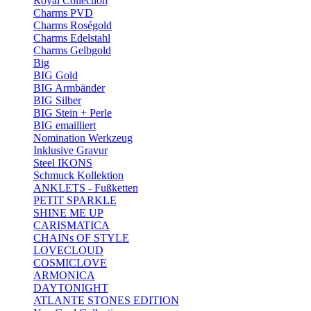
Royal Collection
Charms PVD
Charms Roségold
Charms Edelstahl
Charms Gelbgold
Big
BIG Gold
BIG Armbänder
BIG Silber
BIG Stein + Perle
BIG emailliert
Nomination Werkzeug
Inklusive Gravur
Steel IKONS
Schmuck Kollektion
ANKLETS - Fußketten
PETIT SPARKLE
SHINE ME UP
CARISMATICA
CHAINs OF STYLE
LOVECLOUD
COSMICLOVE
ARMONICA
DAYTONIGHT
ATLANTE STONES EDITION