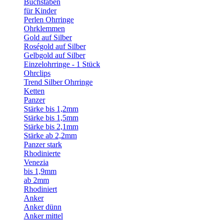
Buchstaben
für Kinder
Perlen Ohrringe
Ohrklemmen
Gold auf Silber
Roségold auf Silber
Gelbgold auf Silber
Einzelohrringe - 1 Stück
Ohrclips
Trend Silber Ohrringe
Ketten
Panzer
Stärke bis 1,2mm
Stärke bis 1,5mm
Stärke bis 2,1mm
Stärke ab 2,2mm
Panzer stark
Rhodinierte
Venezia
bis 1,9mm
ab 2mm
Rhodiniert
Anker
Anker dünn
Anker mittel