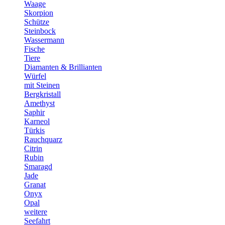
Waage
Skorpion
Schütze
Steinbock
Wassermann
Fische
Tiere
Diamanten & Brillianten
Würfel
mit Steinen
Bergkristall
Amethyst
Saphir
Karneol
Türkis
Rauchquarz
Citrin
Rubin
Smaragd
Jade
Granat
Onyx
Opal
weitere
Seefahrt