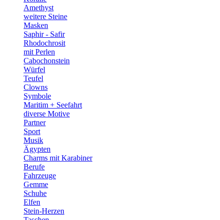
Amethyst
weitere Steine
Masken
Saphir - Safir
Rhodochrosit
mit Perlen
Cabochonstein
Würfel
Teufel
Clowns
Symbole
Maritim + Seefahrt
diverse Motive
Partner
Sport
Musik
Ägypten
Charms mit Karabiner
Berufe
Fahrzeuge
Gemme
Schuhe
Elfen
Stein-Herzen
Taschen