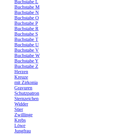
Buchstabe L
Buchstabe M
Buchstabe N
Buchstabe O
Buchstabe P
Buchstabe R
Buchstabe S
Buchstabe T
Buchstabe U
Buchstabe V
Buchstabe W
Buchstabe Y
Buchstabe Z
Herzen
Kreuze
mit Zirkonia
Gravuren
Schutzpatron
Sternzeichen
Widder
Stier
Zwillinge
Krebs
Löwe
Jungfrau