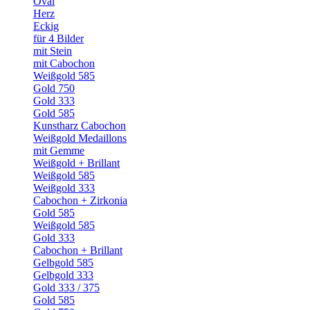
Oval
Herz
Eckig
für 4 Bilder
mit Stein
mit Cabochon
Weißgold 585
Gold 750
Gold 333
Gold 585
Kunstharz Cabochon
Weißgold Medaillons
mit Gemme
Weißgold + Brillant
Weißgold 585
Weißgold 333
Cabochon + Zirkonia
Gold 585
Weißgold 585
Gold 333
Cabochon + Brillant
Gelbgold 585
Gelbgold 333
Gold 333 / 375
Gold 585