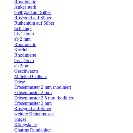
Rhodinierte
Anker stark
Gelbgold auf Silber
Roségold auf Silber
Ruthenium auf Silber
Schlange
bis 1,9mm
ab 2 mm
Rhodinierte
Kordel
Rhodinierte
bis 1,9mm
ab 2mm
Geschwärzte
Mittelteil Colliers
Erbse
Erbsenmuster 2 mm rhodiniert
Erbsenmuster 2 mm
Erbsenmuster 2,5 mm rhodiniert
Erbsenmuster 3 mm
Roségold auf Silber
weitere Kettenmuster
Kugel
Königskette
Charms Rundanker