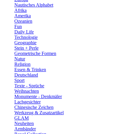
Nautisches Alphabet
Afrika
Amerika
Ozeanien
Fun
Daily Life
Technologie
Geographie
Stein + Perle
Geometrische Formen
Natur
Religion
Essen & Trinken
Deutschland
Sport
Texte - Sprüche
Weihnachten
Monumente - Denkmäler
Lachgesichter
Chinesische Zeichen
Werkzeug & Zusatzartikel
GLAM
Neuheiten
Armbänder