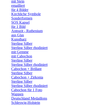
mit Stein
emailliert
für 4 Bilder
Kirchliche Symbole
Sonderformen
SOS Kapsel
für 1 Bild
Antrazit - Ruthenium
aus Glas
Kunstharz
Sterling Silber
Sterling Silber rhodiniert
mit Gemme
mit Cabochon
Sterling Silber
Sterling Silber rhodiniert
Cabochon + Brillant
Sterling Silber
Cabochon + Zirkonia
Sterling Silber
Sterling Silber rhodiniert
Cabochon für 1 Foto
Wappen
Deutschland Medaillons
Schleswig-Holstein