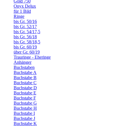
Gold 750
Onyx Delux
für 1 Bild
Ringe
bis Gr. 50/16
bis Gr. 52/17
bis Gr. 54/17,5
bis Gr. 56/18
bis Gr. 58/18,5
bis Gr. 60/19
über Gr. 60/19
Trauringe - Eheringe
Anhänger
Buchstaben
Buchstabe A
Buchstabe B
Buchstabe C
Buchstabe D
Buchstabe E
Buchstabe F
Buchstabe G
Buchstabe H
Buchstabe I
Buchstabe J
Buchstabe K